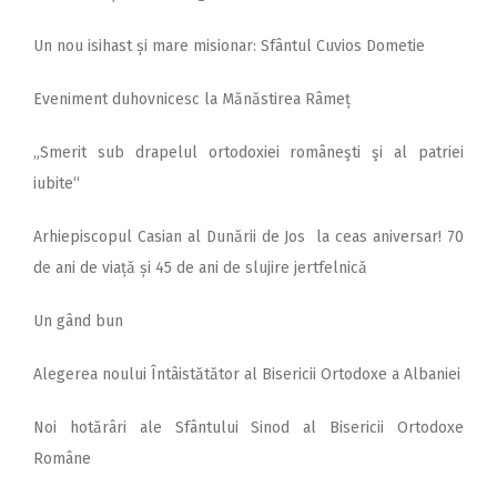
Un nou isihast și mare misionar: Sfântul Cuvios Dometie
Eveniment duhovnicesc la Mănăstirea Râmeț
„Smerit sub drapelul ortodoxiei româneşti şi al patriei
iubite“
Arhiepiscopul Casian al Dunării de Jos la ceas aniversar! 70
de ani de viață și 45 de ani de slujire jertfelnică
Un gând bun
Alegerea noului Întâistătător al Bisericii Ortodoxe a Albaniei
Noi hotărâri ale Sfântului Sinod al Bisericii Ortodoxe
Române