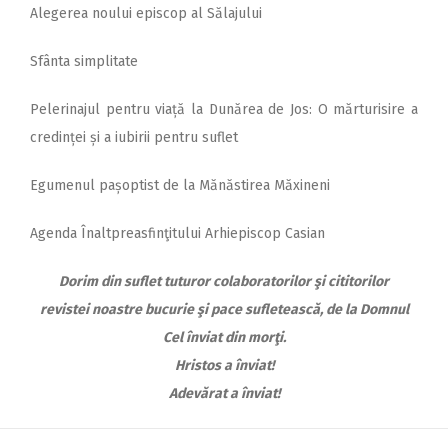
Alegerea noului episcop al Sălajului
Sfânta simplitate
Pelerinajul pentru viață la Dunărea de Jos: O mărturisire a
credinței și a iubirii pentru suflet
Egumenul pașoptist de la Mănăstirea Măxineni
Agenda Înaltpreasfinţitului Arhiepiscop Casian
Dorim din suflet tuturor colaboratorilor şi cititorilor
revistei noastre bucurie şi pace sufletească,
de la Domnul
Cel înviat din morţi.
Hristos a înviat!
Adevărat a înviat!