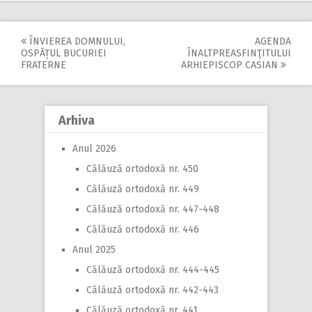
ÎNVIEREA DOMNULUI,
AGENDA
Post
OSPĂȚUL BUCURIEI
ÎNALTPREASFINŢITULUI
FRATERNE
ARHIEPISCOP CASIAN
navigation
Arhiva
Anul 2026
Călăuză ortodoxă nr. 450
Călăuză ortodoxă nr. 449
Călăuză ortodoxă nr. 447-448
Călăuză ortodoxă nr. 446
Anul 2025
Călăuză ortodoxă nr. 444-445
Călăuză ortodoxă nr. 442-443
Călăuză ortodoxă nr. 441