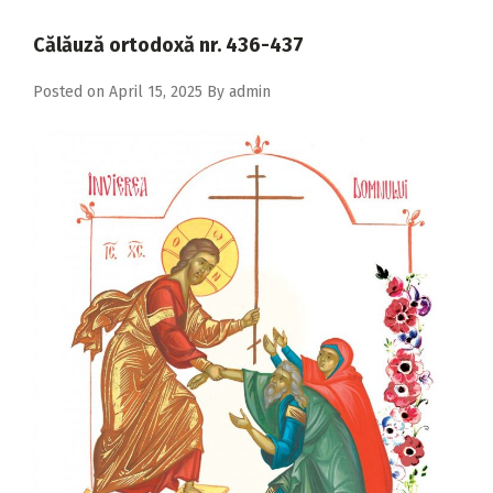
2018
Călăuză ortodoxă nr. 436-437
2017
Posted on
April 15, 2025
By
admin
2016
2015
2014
2013
2012
2011
2010
2009