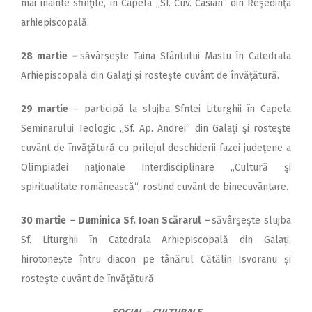
mai înainte sfinţite, în Capela ,,Sf. Cuv. Casian“ din Reşedinţa
arhiepiscopală.
28 martie
–
săvârşeşte Taina Sfântului Maslu în Catedrala
Arhiepiscopală din Galați și rostește cuvânt de învățătură.
29 martie
– participă la slujba Sfntei Liturghii în Capela
Seminarului Teologic „Sf. Ap. Andrei“ din Galaţi şi rosteşte
cuvânt de învăţătură cu prilejul deschiderii fazei judeţene a
Olimpiadei naţionale interdisciplinare „Cultură şi
spiritualitate românească“, rostind cuvânt de binecuvântare.
30 martie
–
Duminica Sf. Ioan Scărarul
–
săvârşeşte slujba
Sf. Liturghii în Catedrala Arhiepiscopală din Galați,
hirotonește întru diacon pe tânărul Cătălin Isvoranu și
rosteşte cuvânt de învăţătură.