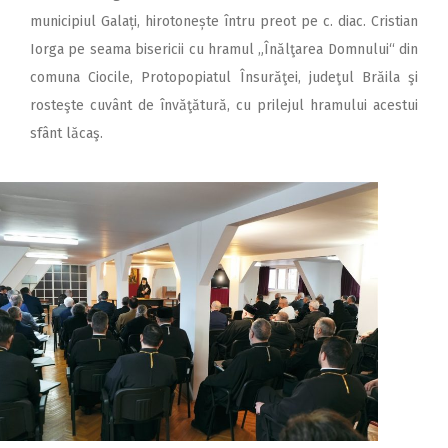
municipiul Galați, hirotonește întru preot pe c. diac. Cristian
Iorga pe seama bisericii cu hramul „Înălţarea Domnului“ din
comuna Ciocile, Protopopiatul Însurăţei, judeţul Brăila şi
rosteşte cuvânt de învăţătură, cu prilejul hramului acestui
sfânt lăcaş.