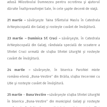
adusă Milostivului Dumnezeu pentru ocrotirea şi ajutorul
dăruite Înaltpreasfinţiei Sale, în cele şapte decenii de viaţă.
21 martie
–
săvârşeşte Taina Sfântului Maslu în Catedrala
Arhiepiscopală din Galați și rostește cuvânt de învățătură.
23 martie
–
Duminica Sf. Cruci
–
săvârşeşte, în Catedrala
Arhiepiscopală din Galaţi, rânduiala specială de scoatere a
Sfintei Cruci urmată de slujba Sfintei Liturghii și rostește
cuvânt de învăţătură.
24 martie
–
săvârșește, în biserica Parohiei mixte
româno‑elenă „Buna-Vestire“ din Brăila, slujba Vecerniei cu
Litie şi rosteşte cuvânt de învăţătură.
25 martie
–
Buna Vestire
–
săvârșește slujba Sfintei Liturghii
în biserica ,,Buna-Vestire“ din municipiul Galați şi rosteşte