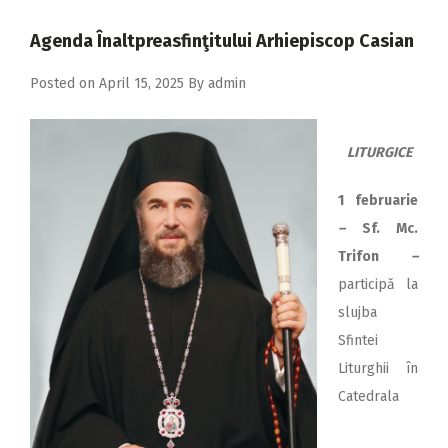
2018
Agenda Înaltpreasfinţitului Arhiepiscop Casian
2017
2016
Posted on
April 15, 2025
By
admin
2015
LITURGICE
2014
2013
1 februarie
–
Sf. Mc.
2012
Trifon
–
2011
participă la
2010
slujba
Sfintei
2009
Liturghii în
Catedrala