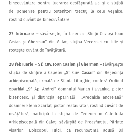
binecuvântare pentru lucrarea desfăşurată aici şi o slujbă
de pomenire pentru ostenitorii trecuţi la cele veşnice,
rostind cuvânt de binecuvântare.
27 februarie
–
săvârșește, în biserica „Sfinţii Cuvioşi Ioan
Casian şi Gherman“ din Galaţi, slujba Vecerniei cu Litie şi
rosteşte cuvânt de învăţătură.
28 februarie
–
Sf. Cuv. Ioan Casian și Gherman
–
săvârşeşte
slujba de sfințire a Capelei ,,Sf. Cuv. Casian“ din Reşedinţa
arhiepiscopală, urmată de Sfânta Liturghie, conferă Ordinul
eparhial „Sf. Ap. Andrei“ domnului Marian Haivaniuc, pictor
bisericesc, și distincția eparhială „Vrednicia andreiană“
doamnei Elena Scarlat, pictor‑restaurator, rostind cuvânt de
învățătură; participă la slujba de Tedeum în Catedrala
Arhiepiscopală din Galaţi, săvărșită de Preasfințitul Părinte
Visarion, Episcopul Tulcii, ca recunoştinţă adusă lui