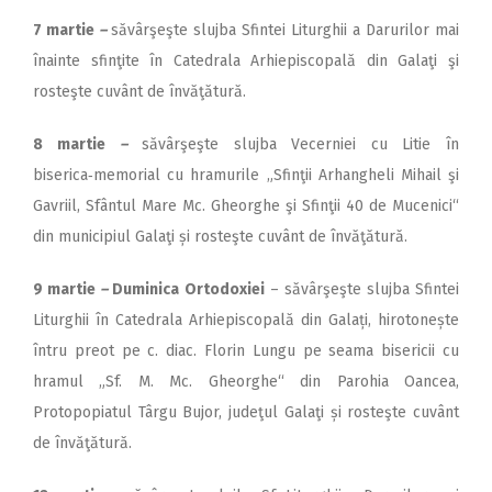
7 martie
–
săvârşeşte slujba Sfintei Liturghii a Darurilor mai
înainte sfinţite în Catedrala Arhiepiscopală din Galaţi şi
rosteşte cuvânt de învăţătură.
8 martie
–
săvârşeşte slujba Vecerniei cu Litie în
biserica‑memorial cu hramurile „Sfinţii Arhangheli Mihail şi
Gavriil, Sfântul Mare Mc. Gheorghe şi Sfinţii 40 de Mucenici“
din municipiul Galaţi și rosteşte cuvânt de învăţătură.
9 martie
–
Duminica Ortodoxiei
– săvârşeşte slujba Sfintei
Liturghii în Catedrala Arhiepiscopală din Galați, hirotonește
întru preot pe c. diac. Florin Lungu pe seama bisericii cu
hramul „Sf. M. Mc. Gheorghe“ din Parohia Oancea,
Protopopiatul Târgu Bujor, judeţul Galaţi și rosteşte cuvânt
de învăţătură.