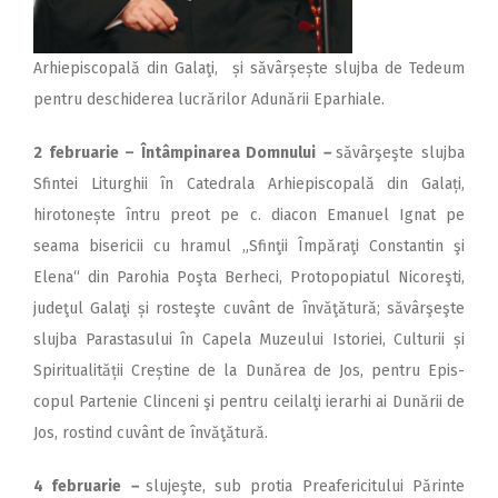
Arhiepiscopală din Galaţi, și săvârșește slujba de Tedeum
pentru deschiderea lucrărilor Adunării Eparhiale.
2 februarie – Întâmpinarea Domnului
–
săvârşeşte slujba
Sfintei Liturghii în Catedrala Arhiepiscopală din Galați,
hirotonește întru preot pe c. diacon Emanuel Ignat pe
seama bisericii cu hramul „Sfinţii Împăraţi Constantin şi
Elena“ din Parohia Poşta Berheci, Protopopiatul Nicoreşti,
judeţul Galaţi și rosteşte cuvânt de învăţătură; săvârşeşte
slujba Parastasului în Capela Muzeului Istoriei, Culturii și
Spiritualității Creștine de la Dunărea de Jos, pentru Epis­
copul Partenie Clinceni şi pentru ceilalţi ierarhi ai Dunării de
Jos, rostind cuvânt de învăţătură.
4 februarie
–
slujeşte, sub protia Preafericitului Părinte