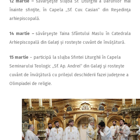
12 martie –
săvârşeşte slujba Sf. Liturghii a Darurilor mai
înainte sfinţite, în Capela ,,Sf. Cuv. Casian“ din Reşedinţa
arhiepiscopală.
14 martie
–
săvârşeşte Taina Sfântului Maslu în Catedrala
Arhiepiscopală din Galați și rostește cuvânt de învățătură.
15 martie
– participă la slujba Sfintei Liturghii în Capela
Seminarului Teologic „Sf. Ap. Andrei“ din Galaţi şi rosteşte
cuvânt de învăţătură cu prilejul deschiderii fazei judeţene a
Olimpiadei de religie.