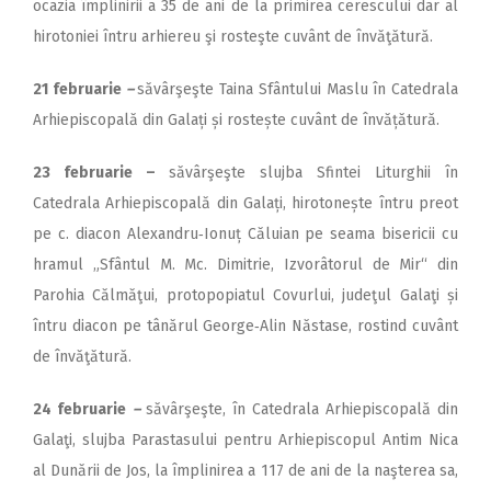
ocazia împlinirii a 35 de ani de la primirea cerescului dar al
hirotoniei întru arhiereu şi rosteşte cuvânt de învăţătură.
21 februarie
–
săvârşeşte Taina Sfântului Maslu în Catedrala
Arhiepiscopală din Galați și rostește cuvânt de învățătură.
23 februarie –
săvârşeşte slujba Sfintei Liturghii în
Catedrala Arhiepiscopală din Galați, hirotonește întru preot
pe c. diacon Alexandru‑Ionuț Căluian pe seama bisericii cu
hramul „Sfântul M. Mc. Dimitrie, Izvorâtorul de Mir“ din
Parohia Călmăţui, protopopiatul Covurlui, judeţul Galaţi și
întru diacon pe tânărul George‑Alin Năstase, rostind cuvânt
de învăţătură.
24 februarie
–
săvârşeşte, în Catedrala Arhiepis­copală din
Galaţi, slujba Parastasului pentru Arhiepiscopul Antim Nica
al Dunării de Jos, la împlinirea a 117 de ani de la naşterea sa,