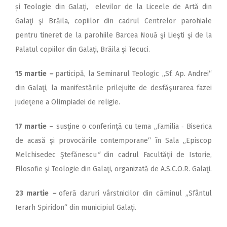
și Teologie din Galați, elevilor de la Liceele de Artă din
Galaţi şi Brăila, copiilor din cadrul Centrelor parohiale
pentru tineret de la parohiile Barcea Nouă şi Lieşti şi de la
Palatul copiilor din Galaţi, Brăila şi Tecuci.
15 martie
–
participă, la Seminarul Teologic „Sf. Ap. Andrei“
din Galaţi, la manifestările prilejuite de desfăşurarea fazei
judeţene a Olimpiadei de religie.
17 martie
– susține o conferinţă cu tema „Familia ‑ Biserica
de acasă şi provocările contemporane“ în Sala „Episcop
Melchisedec Ştefănescu
“
din cadrul Facultăţii de Istorie,
Filosofie şi Teologie din Galaţi, organizată de A.S.C.O.R. Galaţi.
23 martie
–
oferă daruri vârstnicilor din căminul „Sfântul
Ierarh Spiridon“ din municipiul Galaţi.