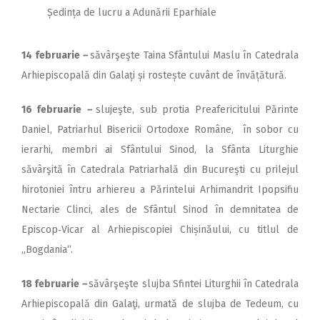
Ședința de lucru a Adunării Eparhiale
14 februarie
–
săvârşeşte Taina Sfântului Maslu în Catedrala
Arhiepiscopală din Galați și rostește cuvânt de învățătură.
16 februarie
–
slujeşte, sub protia Preafericitului Părinte
Daniel, Patriarhul Bisericii Ortodoxe Române, în sobor cu
ierarhi, membri ai Sfântului Sinod, la Sfânta Liturghie
săvârşită în Catedrala Patriarhală din Bucureşti cu prilejul
hirotoniei întru arhiereu a Părintelui Arhimandrit Ipopsifiu
Nectarie Clinci, ales de Sfântul Sinod în demnitatea de
Episcop‑Vicar al Arhiepiscopiei Chișinăului, cu titlul de
„Bogdania“.
18 februarie
–
săvârşeşte slujba Sfintei Liturghii în Catedrala
Arhiepiscopală din Galaţi, urmată de slujba de Tedeum, cu