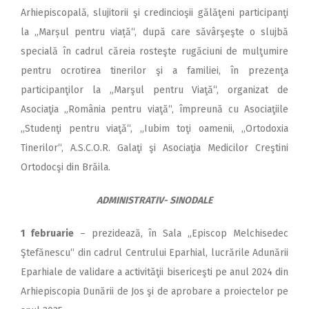
Arhiepiscopală, slujitorii şi credincioşii gălăţeni participanţi
la „Marșul pentru viață“, după care săvârşeşte o slujbă
specială în cadrul căreia rosteşte rugăciuni de mulţumire
pentru ocrotirea tinerilor şi a familiei, în prezenţa
participanţilor la „Marşul pentru Viaţă“, organizat de
Asociaţia „România pentru viaţă“, împreună cu Asociaţiile
„Studenţi pentru viaţă“, „Iubim toţi oamenii, „Ortodoxia
Tinerilor“, A.S.C.O.R. Galaţi şi Asociaţia Medicilor Creştini
Ortodocşi din Brăila.
ADMINISTRATIV- SINODALE
1 februarie
– prezidează, în Sala „Episcop Melchisedec
Ştefănescu“ din cadrul Centrului Eparhial, lucrările Adunării
Eparhiale de validare a activităţii bisericeşti pe anul 2024 din
Arhiepiscopia Dunării de Jos şi de aprobare a proiectelor pe