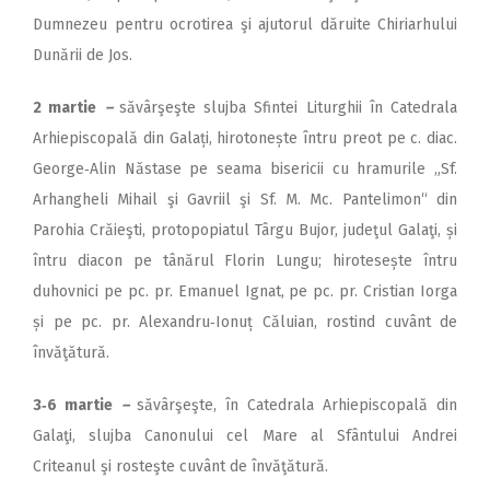
Dumnezeu pentru ocrotirea şi ajutorul dăruite Chiriarhului
Dunării de Jos.
2 martie
–
săvârşeşte slujba Sfintei Liturghii în Catedrala
Arhiepiscopală din Galați, hirotonește întru preot pe c. diac.
George‑Alin Năstase pe seama bisericii cu hramurile „Sf.
Arhangheli Mihail şi Gavriil şi Sf. M. Mc. Pantelimon“ din
Parohia Crăieşti, protopopiatul Târgu Bujor, judeţul Galaţi, și
întru diacon pe tânărul Florin Lungu; hirotesește întru
duhovnici pe pc. pr. Emanuel Ignat, pe pc. pr. Cristian Iorga
și pe pc. pr. Alexandru‑Ionuț Căluian, rostind cuvânt de
învăţătură.
3‑6 martie
–
săvârşeşte, în Catedrala Arhiepiscopală din
Galaţi, slujba Canonului cel Mare al Sfântului Andrei
Criteanul şi rosteşte cuvânt de învăţătură.