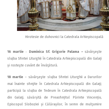
Hirotesie de duhovnici la Catedrala Arhiepiscopală
16 martie
‑
Duminica Sf. Grigorie Palama
–
săvârşeşte
slujba Sfintei Liturghii în Catedrala Arhiepiscopală din Galați
și rosteşte cuvânt de învăţătură.
18 martie
– săvârşeşte slujba Sfintei Liturghii a Darurilor
mai înainte sfinţite în Catedrala Arhiepiscopală din Galaţi;
participă la slujba de Tedeum în Catedrala Arhiepiscopală
din Galaţi, săvărșită de Preasfințitul Părinte Vincențiu,
Episcopul Sloboziei și Călărașilor, în semn de mulţumire