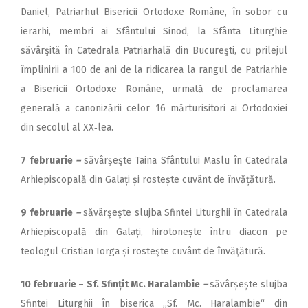
Daniel, Patriarhul Bisericii Ortodoxe Române, în sobor cu
ierarhi, membri ai Sfântului Sinod, la Sfânta Liturghie
săvârşită în Catedrala Patriarhală din Bucureşti, cu prilejul
împlinirii a 100 de ani de la ridicarea la rangul de Patriarhie
a Bisericii Ortodoxe Române, urmată de pro­clamarea
generală a canonizării celor 16 mărturisitori ai Ortodoxiei
din secolul al XX‑lea.
7 februarie
–
săvârşeşte Taina Sfântului Maslu în Catedrala
Arhiepiscopală din Galați și rostește cuvânt de învățătură.
9 februarie
–
săvârşeşte slujba Sfintei Liturghii în Catedrala
Arhiepis­copală din Galați, hirotonește întru diacon pe
teologul Cristian Iorga și rosteşte cuvânt de învăţătură.
10 februarie
–
Sf. Sfințit Mc. Haralambie
–
săvârșește slujba
Sfintei Liturghii în biserica ,,Sf. Mc. Haralambie“ din