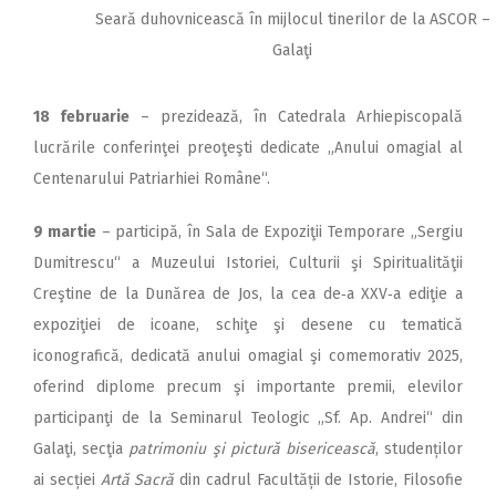
Seară duhovnicească în mijlocul tinerilor de la ASCOR –
Galaţi
18 februarie
– prezidează, în Catedrala Arhiepiscopală
lucrările conferinţei preoţeşti dedicate „Anului omagial al
Centenarului Patriarhiei Române“.
9 martie
– participă, în Sala de Expoziţii Temporare „Sergiu
Dumitrescu“ a Muzeului Istoriei, Culturii şi Spiritualităţii
Creştine de la Dunărea de Jos, la cea de‑a XXV‑a ediţie a
expoziţiei de icoane, schiţe şi desene cu tematică
iconografică, dedicată anului omagial şi comemorativ 2025,
oferind diplome precum şi importante premii, elevilor
participanţi de la Seminarul Teologic „Sf. Ap. Andrei“ din
Galaţi, secţia
patrimoniu şi pictură bisericească
, studenților
ai secției
Artă Sacră
din cadrul Facultății de Istorie, Filosofie