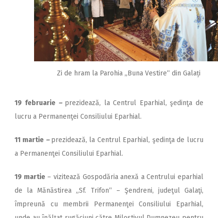
Zi de hram la Parohia „Buna Vestire“ din Galați
19 februarie
–
prezidează, la Centrul Eparhial, şedinţa de
lucru a Permanenţei Consiliului Eparhial.
11 martie
–
prezidează, la Centrul Eparhial, şedinţa de lucru
a Permanenţei Consiliului Eparhial.
19 martie
– vizitează Gospodăria anexă a Centrului eparhial
de la Mănăstirea „Sf. Trifon“ – Şendreni, judeţul Galaţi,
împreună cu membrii Permanenţei Consiliului Eparhial,
unde au înălţat rugăciuni către Milostivul Dumnezeu pentru