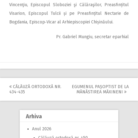
Vincenţiu, Epis­copul Sloboziei şi Călăraşilor, Preasfințitul
Visarion, Episcopul Tulcii și pe Preasfințitul Nectarie de
Bogdania, Episcop‑Vicar al Arhiepiscopiei Chișinăului.
Pr. Gabriel Mungiu, secretar eparhial
CĂLĂUZĂ ORTODOXĂ NR.
EGUMENUL PAȘOPTIST DE LA
Post
434-435
MĂNĂSTIREA MĂXINENI
navigation
Arhiva
Anul 2026
Călăuză ortodoxă nr. 450