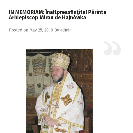
2018
IN MEMORIAM: Înaltpreasfinţitul Părinte
2017
Arhiepiscop Miron de Hajnówka
2016
Posted on
May 25, 2010
By
admin
2015
2014
2013
2012
2011
2010
2009