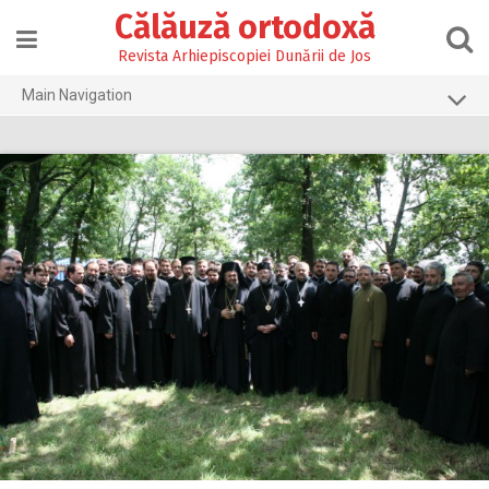
Skip
Călăuză ortodoxă
to
content
Revista Arhiepiscopiei Dunării de Jos
Main Navigation
Prima pagină
2026
2025
2024
2023
2022
2021
2020
2019