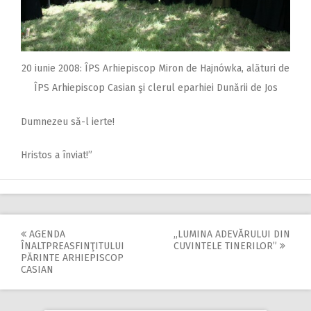
20 iunie 2008: ÎPS Arhiepiscop Miron de Hajnówka, alături de
ÎPS Arhiepiscop Casian şi clerul eparhiei Dunării de Jos
Dumnezeu să-l ierte!
Hristos a înviat!”
AGENDA
,,LUMINA ADEVĂRULUI DIN
Post
ÎNALTPREASFINŢITULUI
CUVINTELE TINERILOR”
PĂRINTE ARHIEPISCOP
navigation
CASIAN