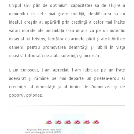
Chipul său plin de optimism, capacitatea sa de slujire a
oamenilor în cele mai grele condiţii, identificarea sa cu
idealul creştin al apărării prin credinţă a celor mai înalte
valori morale ale umanităţii l-au impus ca pe un autentic
ostaş al lui Hristos, luptător cu armele păcii şi ale iubirii de
oameni, pentru promovarea demnităţii şi iubirii în viaţa
noastră tulburată de atâta suferinţă şi încercări.
L-am cunoscut, l-am apreciat, l-am iubit ca pe un frate
adevărat şi rămâne pe mai departe un prieten-erou al
credinţei, al demnităţii şi al iubirii de Dumnezeu şi de
poporul polonez.