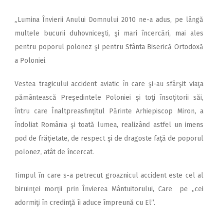
„Lumina Învierii Anului Domnului 2010 ne-a adus, pe lângă
multele bucurii duhovniceşti, şi mari încercări, mai ales
pentru poporul polonez şi pentru Sfânta Biserică Ortodoxă
a Poloniei.
Vestea tragicului accident aviatic în care şi-au sfârşit viaţa
pământească Preşedintele Poloniei şi toţi însoţitorii săi,
întru care Înaltpreasfinţitul Părinte Arhiepiscop Miron, a
îndoliat România şi toată lumea, realizând astfel un imens
pod de frăţietate, de respect şi de dragoste faţă de poporul
polonez, atât de încercat.
Timpul în care s-a petrecut groaznicul accident este cel al
biruinţei morţii prin Învierea Mântuitorului, Care pe ,,cei
adormiţi în credinţă îi aduce împreună cu El”.