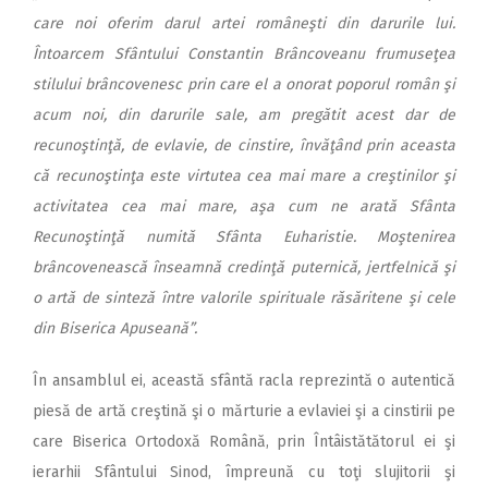
care noi oferim darul artei româneşti din darurile lui.
Întoarcem Sfântului Constantin Brâncoveanu frumuseţea
stilului brâncovenesc prin care el a onorat poporul român şi
acum noi, din darurile sale, am pregătit acest dar de
recunoştinţă, de evlavie, de cinstire, învăţând prin aceasta
că recunoştinţa este virtutea cea mai mare a creştinilor şi
activitatea cea mai mare, aşa cum ne arată Sfânta
Recunoştinţă numită Sfânta Euharistie. Moştenirea
brâncovenească înseamnă credinţă puternică, jertfelnică şi
o artă de sinteză între valorile spirituale răsăritene şi cele
din Biserica Apuseană”.
În ansamblul ei, această sfântă racla reprezintă o autentică
piesă de artă creştină şi o mărturie a evlaviei şi a cinstirii pe
care Biserica Ortodoxă Română, prin Întâistătătorul ei şi
ierarhii Sfântului Sinod, împreună cu toţi slujitorii şi