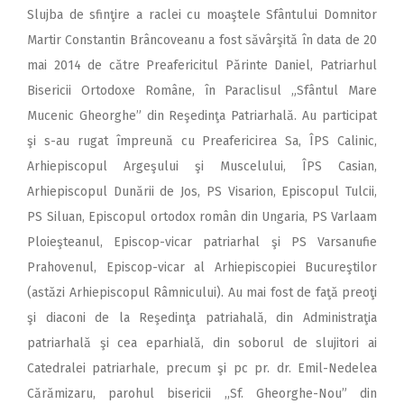
Slujba de sfinţire a raclei cu moaştele Sfântului Domnitor
Martir Constantin Brâncoveanu a fost săvârşită în data de 20
mai 2014 de către Preafericitul Părinte Daniel, Patriarhul
Bisericii Ortodoxe Române, în Paraclisul „Sfântul Mare
Mucenic Gheorghe” din Reşedinţa Patriarhală. Au participat
şi s-au rugat împreună cu Preafericirea Sa, ÎPS Calinic,
Arhiepiscopul Argeşului şi Muscelului, ÎPS Casian,
Arhiepiscopul Dunării de Jos, PS Visarion, Episcopul Tulcii,
PS Siluan, Episcopul ortodox român din Ungaria, PS Varlaam
Ploieşteanul, Episcop-vicar patriarhal şi PS Varsanufie
Prahovenul, Episcop-vicar al Arhiepiscopiei Bucureştilor
(astăzi Arhiepiscopul Râmnicului). Au mai fost de faţă preoţi
şi diaconi de la Reşedinţa patriahală, din Administraţia
patriarhală şi cea eparhială, din soborul de slujitori ai
Catedralei patriarhale, precum şi pc pr. dr. Emil-Nedelea
Cărămizaru, parohul bisericii ,,Sf. Gheorghe-Nou” din