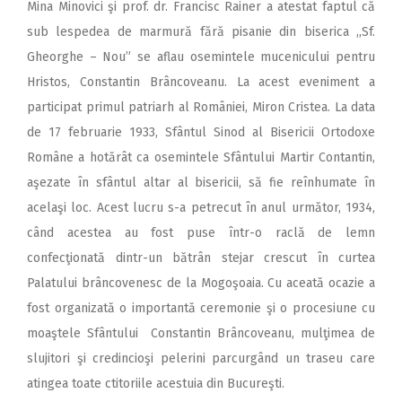
Mina Minovici şi prof. dr. Francisc Rainer a atestat faptul că
sub lespedea de marmură fără pisanie din biserica ,,Sf.
Gheorghe – Nou” se aflau osemintele mucenicului pentru
Hristos, Constantin Brâncoveanu. La acest eveniment a
participat primul patriarh al României, Miron Cristea. La data
de 17 februarie 1933, Sfântul Sinod al Bisericii Ortodoxe
Române a hotărât ca osemintele Sfântului Martir Contantin,
aşezate în sfântul altar al bisericii, să fie reînhumate în
acelaşi loc. Acest lucru s-a petrecut în anul următor, 1934,
când acestea au fost puse într-o raclă de lemn
confecţionată dintr-un bătrân stejar crescut în curtea
Palatului brâncovenesc de la Mogoşoaia. Cu aceată ocazie a
fost organizată o importantă ceremonie şi o procesiune cu
moaştele Sfântului Constantin Brâncoveanu, mulţimea de
slujitori şi credincioşi pelerini parcurgând un traseu care
atingea toate ctitoriile acestuia din Bucureşti.