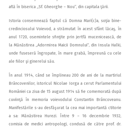
află în biserica ,,Sf. Gheorghe – Nou”, din capitala ţării.
Istoria consemnează faptul că Domna Mari(c)a, soţia bine-
credinciosului Voievod, a strămutat în acest sfânt lăcaş, în
anul 1720, osemintele sfinţite prin jertfă mucenicească, de
la Mănăstirea ,,Adormirea Maicii Domnului”, din Insula Halki,
unde fuseseră îngropate, în mare grabă, împreună cu cele
ale fiilor şi ginerelui său.
În anul 1914, când se împlineau 200 de ani de la martiriul
Brâncovenilor, istoricul Nicolae Iorga a cerut Parlamentului
României ca ziua de 15 august 1914 să fie comemorată după
cuviinţă în memoria voievodului Constantin Brâncoveanu.
Manifestările s-au desfăşurat la cea mai importantă ctitorie
a sa: Mănăstirea Hurezi. Între 9 – 16 decembrie 1932,
comisia de medici antropologi, condusă de către prof. dr.