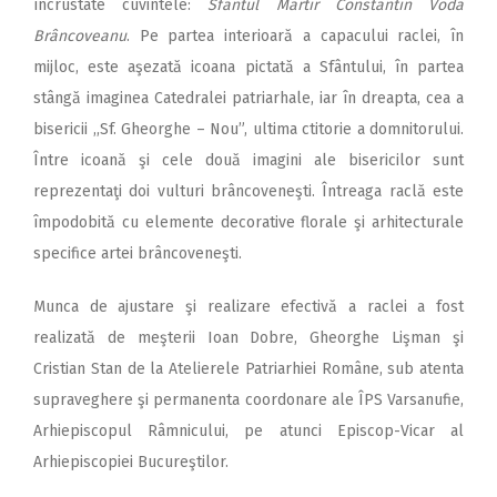
încrustate cuvintele:
Sfântul Martir Constantin Vodă
Brâncoveanu
. Pe partea interioară a capacului raclei, în
mijloc, este aşezată icoana pictată a Sfântului, în partea
stângă imaginea Catedralei patriarhale, iar în dreapta, cea a
bisericii ,,Sf. Gheorghe – Nou”, ultima ctitorie a domnitorului.
Între icoană şi cele două imagini ale bisericilor sunt
reprezentaţi doi vulturi brâncoveneşti. Întreaga raclă este
împodobită cu elemente decorative florale şi arhitecturale
specifice artei brâncoveneşti.
Munca de ajustare şi realizare efectivă a raclei a fost
realizată de meşterii Ioan Dobre, Gheorghe Lişman şi
Cristian Stan de la Atelierele Patriarhiei Române, sub atenta
supraveghere şi permanenta coordonare ale ÎPS Varsanufie,
Arhiepiscopul Râmnicului, pe atunci Episcop-Vicar al
Arhiepiscopiei Bucureştilor.