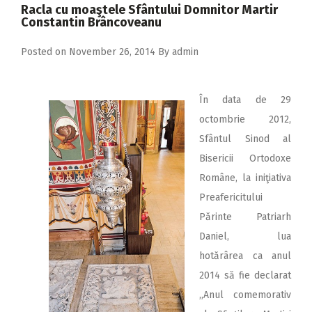
2018
Racla cu moaştele Sfântului Domnitor Martir
Constantin Brâncoveanu
2017
Posted on
November 26, 2014
By
admin
2016
2015
În data de 29
2014
octombrie 2012,
2013
Sfântul Sinod al
Bisericii Ortodoxe
2012
Române, la iniţiativa
2011
Preafericitului
2010
Părinte Patriarh
Daniel, lua
2009
hotărârea ca anul
2014 să fie declarat
,,Anul comemorativ