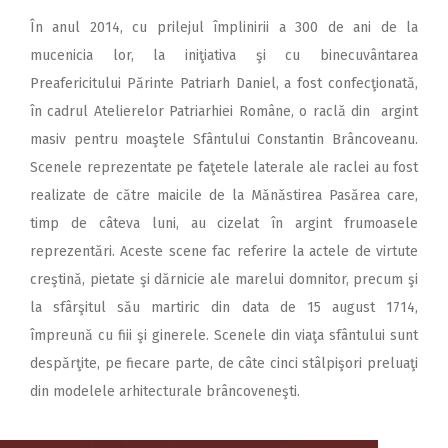
În anul 2014, cu prilejul împlinirii a 300 de ani de la
mucenicia lor, la iniţiativa şi cu binecuvântarea
Preafericitului Părinte Patriarh Daniel, a fost confecţionată,
în cadrul Atelierelor Patriarhiei Române, o raclă din argint
masiv pentru moaştele Sfântului Constantin Brâncoveanu.
Scenele reprezentate pe faţetele laterale ale raclei au fost
realizate de către maicile de la Mănăstirea Pasărea care,
timp de câteva luni, au cizelat în argint frumoasele
reprezentări. Aceste scene fac referire la actele de virtute
creştină, pietate şi dărnicie ale marelui domnitor, precum şi
la sfârşitul său martiric din data de 15 august 1714,
împreună cu fiii şi ginerele. Scenele din viaţa sfântului sunt
despărţite, pe fiecare parte, de câte cinci stâlpişori preluaţi
din modelele arhitecturale brâncoveneşti.