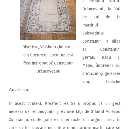
al Sfinţilor Martiri
Brâncoveni”, la 300
de ani de la
martiriul
Voievodului
Constantin, a fiilor
Biserica ,,Sf. Gheorghe-Nou”
săi, Constantin,
din Bucureşti: Locul unde a
Ştefan, Radu şi
fost îngropat Sf. Constantin
Matei, împreună cu
Brâncoveanu
sfetnicul şi ginerele
său, Ianache
Văcărescu.
În acest context, Preafericirea Sa a propus ca un gest
necesar de recunoştinţă şi evlavie faţă de Sfântul Voievod
Constantin, confecţionarea unei racle din argint masiv în
care să fie aşezate moaştele domnitorului martir care se