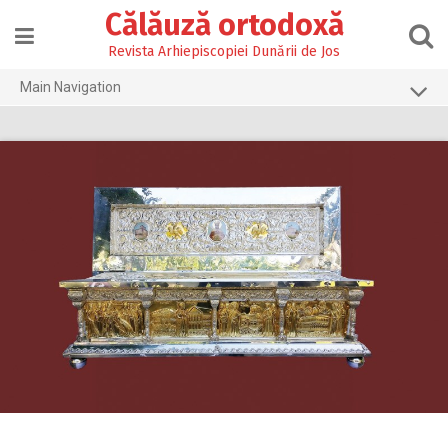
Skip
Călăuză ortodoxă
to
content
Revista Arhiepiscopiei Dunării de Jos
Main Navigation
Prima pagină
2026
2025
2024
2023
2022
2021
2020
2019