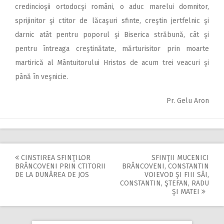
credincioşii ortodocşi români, o aduc marelui domnitor,
sprijinitor şi ctitor de lăcaşuri sfinte, creştin jertfelnic şi
darnic atât pentru poporul şi Biserica străbună, cât şi
pentru întreaga creştinătate, mărturisitor prin moarte
martirică al Mântuitorului Hristos de acum trei veacuri şi
până în veşnicie.
Pr. Gelu Aron
CINSTIREA SFINŢILOR
SFINŢII MUCENICI
Post
BRÂNCOVENI PRIN CTITORII
BRÂNCOVENI, CONSTANTIN
DE LA DUNĂREA DE JOS
VOIEVOD ŞI FIII SĂI,
navigation
CONSTANTIN, ŞTEFAN, RADU
ŞI MATEI