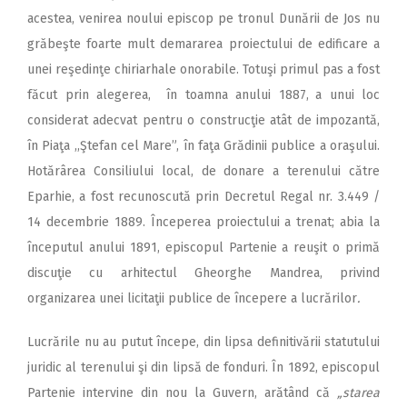
acestea, venirea noului episcop pe tronul Dunării de Jos nu
grăbeşte foarte mult demararea proiectului de edificare a
unei reşedinţe chiriarhale onorabile. Totuşi primul pas a fost
făcut prin alegerea, în toamna anului 1887,
a unui loc
considerat adecvat pentru o construcţie atât de impozantă,
în Piaţa ,,Ştefan cel Mare”, în faţa Grădinii publice a oraşului.
Hotărârea Consiliului local, de donare a terenului către
Eparhie, a fost recunoscută prin Decretul Regal nr. 3.449 /
14 decembrie 1889. Începerea proiectului a trenat; abia la
începutul anului 1891, episcopul Partenie a reuşit o primă
discuţie cu arhitectul Gheorghe Mandrea, privind
organizarea unei licitaţii publice de începere a lucrărilor
.
Lucrările nu au putut începe, din lipsa definitivării statutului
juridic al terenului şi din lipsă de fonduri. În 1892, episcopul
Partenie intervine din nou la Guvern, arătând că
„starea