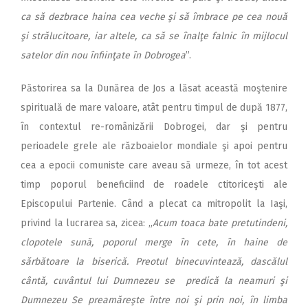
ca să dezbrace haina cea veche şi să îmbrace pe cea nouă
şi strălucitoare, iar altele, ca să se înalţe falnic în mijlocul
satelor din nou înfiinţate în Dobrogea
”.
Păstorirea sa la Dunărea de Jos a lăsat această moştenire
spirituală de mare valoare, atât pentru timpul de după 1877,
în contextul re-românizării Dobrogei, dar şi pentru
perioadele grele ale războaielor mondiale şi apoi pentru
cea a epocii comuniste care aveau să urmeze, în tot acest
timp poporul beneficiind de roadele ctitoriceşti ale
Episcopului Partenie. Când a plecat ca mitropolit la Iaşi,
privind la lucrarea sa, zicea: „
Acum toaca bate pretutindeni,
clopotele sună, poporul merge în cete, în haine de
sărbătoare la biserică. Preotul binecuvintează, dascălul
cântă, cuvântul lui Dumnezeu se predică la neamuri şi
Dumnezeu Se preamăreşte între noi şi prin noi, în limba