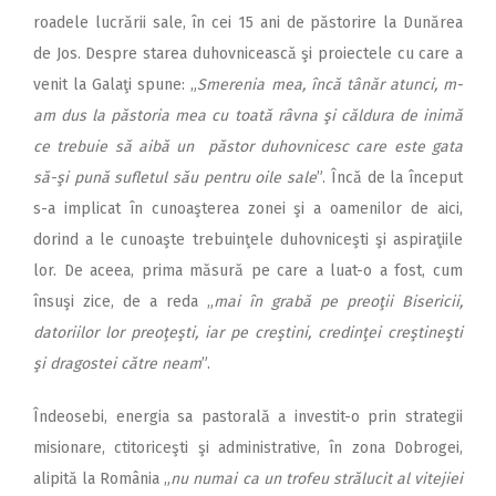
roadele lucrării sale, în cei 15 ani de păstorire la Dunărea
de Jos. Despre starea duhovnicească şi proiectele cu care a
venit la Galaţi spune: „
Smerenia mea, încă tânăr atunci, m-
am dus la păstoria mea cu toată râvna şi căldura de inimă
ce trebuie să aibă un păstor duhovnicesc care este gata
să-şi pună sufletul său pentru oile sale
”. Încă de la început
s-a implicat în cunoaşterea zonei şi a oamenilor de aici,
dorind a le cunoaşte trebuinţele duhovniceşti şi aspiraţiile
lor. De aceea, prima măsură pe care a luat-o a fost, cum
însuşi zice, de a reda „
mai în grabă pe preoţii Bisericii,
datoriilor lor preoţeşti, iar pe creştini, credinţei creştineşti
şi dragostei către neam
”.
Îndeosebi, energia sa pastorală a investit-o prin strategii
misionare, ctitoriceşti şi administrative, în zona Dobrogei,
alipită la România „
nu numai ca un trofeu strălucit al vitejiei