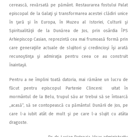
cerească, revărsată pe pământ. Restaurarea fostului Palat
episcopal de la Galaţi şi transformarea acestei clădiri unice
în ţară şi în Europa, în Muzeu al Istoriei, Culturii şi
Spiritualităţii de la Dunărea de Jos, prin osârdia ÎPS
Arhiepiscop Casian, reprezintă cea mai frumoasă formă prin
care generaţiile actuale de slujitori şi credincioşi îşi arată
recunoştinţa şi admiraţia pentru ceea ce au construit
înaintaşii.
Pentru a ne împlini toată datoria, mai rămâne un lucru de
făcut pentru episcopul Partenie Clinceni: uitat în
mormântul de la Belu, trupul său ar trebui să se întoarcă
„acasă”, să se contopească cu pământul Dunării de Jos, pe
care l-a iubit atât de mult şi pe care l-a slujit cu atâta
dragoste.