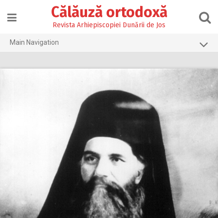
Skip
Călăuză ortodoxă
to
content
Revista Arhiepiscopiei Dunării de Jos
Main Navigation
Prima pagină
2026
2025
2024
2023
2022
2021
2020
2019