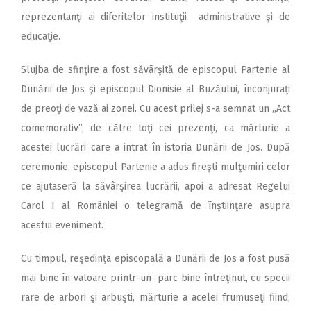
reprezentanţi ai diferitelor instituţii administrative şi de
educaţie.
Slujba de sfinţire a fost săvârşită de episcopul Partenie al
Dunării de Jos şi episcopul Dionisie al Buzăului, înconjuraţi
de preoţi de vază ai zonei. Cu acest prilej s-a semnat un ,,Act
comemorativ”, de către toţi cei prezenţi, ca mărturie a
acestei lucrări care a intrat în istoria Dunării de Jos. După
ceremonie, episcopul Partenie a adus fireşti mulţumiri celor
ce ajutaseră la săvârşirea lucrării, apoi a adresat Regelui
Carol I al României o telegramă de înştiinţare asupra
acestui eveniment.
Cu timpul, reşedinţa episcopală a Dunării de Jos a fost pusă
mai bine în valoare printr-un parc bine întreţinut, cu specii
rare de arbori şi arbuşti, mărturie a acelei frumuseţi fiind,