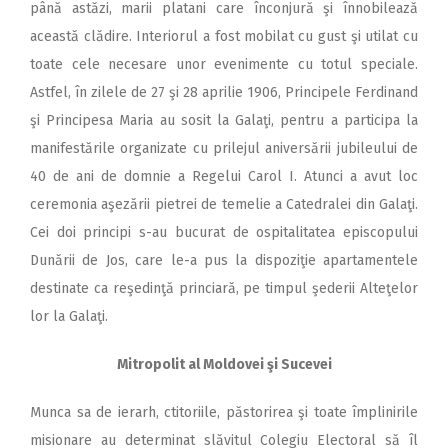
până astăzi, marii platani care înconjură şi înnobilează
această clădire. Interiorul a fost mobilat cu gust şi utilat cu
toate cele necesare unor evenimente cu totul speciale.
Astfel, în zilele de 27 şi 28 aprilie 1906, Principele Ferdinand
şi Principesa Maria au sosit la Galaţi, pentru a participa la
manifestările organizate cu prilejul aniversării jubileului de
40 de ani de domnie a Regelui Carol I. Atunci a avut loc
ceremonia aşezării pietrei de temelie a Catedralei din Galaţi.
Cei doi principi s-au bucurat de ospitalitatea episcopului
Dunării de Jos, care le-a pus la dispoziţie apartamentele
destinate ca reşedinţă princiară, pe timpul şederii Alteţelor
lor la Galaţi.
Mitropolit al Moldovei şi Sucevei
Munca sa de ierarh, ctitoriile, păstorirea şi toate împlinirile
misionare au determinat slăvitul Colegiu Electoral să îl