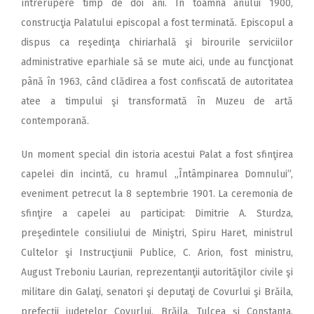
întrerupere timp de doi ani. În toamna anului 1900,
construcţia Palatului episcopal a fost terminată. Episcopul a
dispus ca reşedinţa chiriarhală şi birourile serviciilor
administrative eparhiale să se mute aici, unde au funcţionat
până în 1963, când clădirea a fost confiscată de autoritatea
atee a timpului şi transformată în Muzeu de artă
contemporană.
Un moment special din istoria acestui Palat a fost sfinţirea
capelei din incintă, cu hramul „Întâmpinarea Domnului”,
eveniment petrecut la 8 septembrie 1901.
La ceremonia de
sfinţire a capelei au participat: Dimitrie A. Sturdza,
preşedintele consiliului de Miniştri, Spiru Haret, ministrul
Cultelor şi Instrucţiunii Publice, C. Arion, fost ministru,
August Treboniu Laurian, reprezentanţii autorităţilor civile şi
militare din Galaţi, senatori şi deputaţi de Covurlui şi Brăila,
prefecţii judeţelor Covurlui, Brăila, Tulcea şi Constanţa,