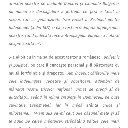
armatei noastre pe malurile Dunărei şi câmpiile Bulgariei,
nu numai ca despăgubire a jertfelor ce ţara a făcut în
război, cari cu generozitate l-au vărsat în Războiul pentru
Independenţă din 1877, ci ea a fost încredinţată înţelepciunii
noastre, când judecata rece a Areopagului Europei a hotărât
despre soarta ei
”.
S-a alipit cu inima sa de acest teritoriu românesc „
polietnic
şi poliglot
”, pe care îl cunoaşte personal şi îl păstoreşte cu
multă jertfelnicie şi dragoste: „
Am început călătoriile mele
cele îndelungate, repeţite şi obositoare, adumbrit de
mândrul nostru tricolor naţional, urmat de preoţi şi de
autorităţi… având în inimă credinţa în Dumnezeu, pe buze
cuvintele Evangheliei, iar în mână sfânta cruce şi
milostenia. M-am dus să-mi caut oile păşunei mele şi să
le aduc pe calea mântuirei, străbătând bălţile cele mari,