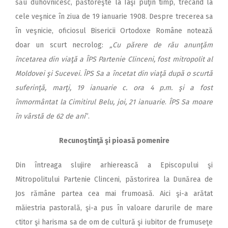
său duhovnicesc, păstoreşte la Iaşi puţin timp, trecând la
cele veşnice în ziua de 19 ianuarie 1908. Despre trecerea sa
în veşnicie, oficiosul Bisericii Ortodoxe Române notează
doar un scurt necrolog:
„Cu părere de rău anunţăm
încetarea din viaţă a ÎPS Partenie Clinceni, fost mitropolit al
Moldovei şi Sucevei. ÎPS Sa a încetat din viaţă după o scurtă
suferinţă, marţi, 19 ianuarie c. ora 4 p.m. şi a fost
înmormântat la Cimitirul Belu, joi, 21 ianuarie
.
ÎPS Sa moare
în vârstă de 62 de ani
”.
Recunoştinţă şi pioasă pomenire
Din întreaga slujire arhierească a Episcopului şi
Mitropolitului Partenie Clinceni, păstorirea la Dunărea de
Jos rămâne partea cea mai frumoasă. Aici şi-a arătat
măiestria pastorală, şi-a pus în valoare darurile de mare
ctitor şi harisma sa de om de cultură şi iubitor de frumuseţe