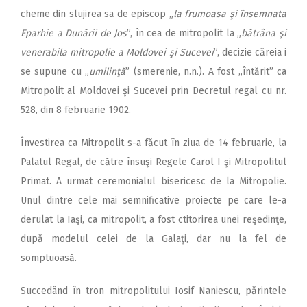
cheme din slujirea sa de episcop „
la frumoasa şi însemnata
Eparhie a Dunării de Jos
”, în cea de mitropolit la „
bătrâna şi
venerabila mitropolie a Moldovei şi Sucevei
”, decizie căreia i
se supune cu „
umilinţă
” (smerenie, n.n.). A fost „întărit” ca
Mitropolit al Moldovei şi Sucevei prin Decretul regal cu nr.
528, din 8 februarie 1902.
Învestirea ca Mitropolit s-a făcut în ziua de 14 februarie, la
Palatul Regal, de către însuşi Regele Carol I şi Mitropolitul
Primat. A urmat ceremonialul bisericesc de la Mitropolie.
Unul dintre cele mai semnificative proiecte pe care le-a
derulat la Iaşi, ca mitropolit, a fost ctitorirea unei reşedinţe,
după modelul celei de la Galaţi, dar nu la fel de
somptuoasă.
Succedând în tron mitropolitului Iosif Naniescu, părintele