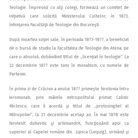
Teologie. Împreună cu alţi colegi, formează un comitet de
iniţiativă care solicită Ministerului Cultelor, în 1873,
înfiinţarea Facultăţii de Teologie din Bucureşti.
După moartea soţiei sale, în perioada 1873-1877, a beneficiat
de o bursă de studiu la Facultatea de Teologie din Atena, pe
care o absolvă, dobândind titlul de „licenţiat în teologie”. La
22 decembrie 1877 este tuns în monahism, cu numele de
Partenie.
În prima zi de Crăciun a anului 1877 primeşte hirotonia întru
ieromonah, prin mâinile mitropolitului primat Calinic
Miclescu, care îi acordă şi titlul de „protosinghel al
Mitropoliei”, la 31 decembrie acelaşi an. În mai 1878 este
hirotesit duhovnic şi arhimandrit, funcţionând apoi ca
superior al Capelei române din Lipsca (Leipzig), urmând şi