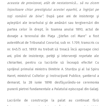
aceasta de provizorat, atât de nestatornică… să nu zicem
înjositoare chiar prestigiului acestei eparhii, a îngrijat pe
toţi românii de bine”.
După şase ani de insistenţe şi
aşteptări ale ierarhului şi de amânări sau tergiversări din
partea celor în drept, în toamna anului 1893, actul de
donaţie a terenului din Piaţa ,,Ştefan cel Mare” a fost
autentificat de Tribunalul Covurlui, sub nr. 1.709, transcris cu
nr. 645/5 oct. 1893! Au trebuit să treacă încă aproape cinci
ani, plini de insistenţe, petiţii şi intervenţii repetate ale
chiriarhiei, pentru ca lucrările să înceapă efectiv! Cu
sprijinul primului ministru Dimitrie A. Sturdza şi al lui Spiru
Haret, ministrul Cultelor şi Instrucţiunii Publice, şantierul a
demarat, la 28 iunie 1898 desfăşurându-se ceremonia
punerii pietrei fundamentale a Palatului episcopal din Galaţi.
Lucrările de construcţie la palat au continuat fără