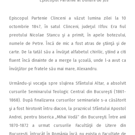
Episcopul Partenie al Dunării de Jos
Episcopul Partenie Clinceni a văzut lumina zilei la 10
octombrie 1847, în satul Clinceni, judeţul Ilfov. Era fiul
preotului Nicolae Stancu şi a primit, în apele botezului,
numele de Petre. Încă de mic a fost atras de ştiinţă şi de
carte. De la tatăl său a învăţat alfabetul chirilic, ştiind a citi
fluent încă dinainte de a merge la şcoală, unde l-a avut ca
învăţător pe fratele său mai mare, Alexandru.
Urmându-şi vocaţia spre slujirea Sfântului Altar, a absolvit
cursurile Seminarului Teologic Central din Bucureşti (1861-
1868). După finalizarea cursurilor seminariale s-a căsătorit
şi a fost hirotonit întru diacon, la praznicul Sfântului Apostol
Andrei, pentru biserica „Mihai Vodă” din Bucureşti. Între anii
1870-1872 a urmat cursurile Facultăţii de Litere din
Bucureşti, întrucât în România încă nu exista o Facultate de