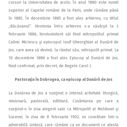
cursuri la Universitatea de acolo. În anul 1880 este numit
superior al Capelei române de la Paris, unde rămâne până
în 1885. În decembrie 1885 a fost ales arhiereu, cu titlul
„Băcăoanul”. Hirotonia întru arhiereu s-a săvârşit la 2
februarie 1886, hirotonisitorii săi fiind mitropolitul primat
Calinic Miclescu şi episcopul Iosif Gheorghian al Dunării de
Jos, care avea să devină, la rândul său, mitropolit primat. La
10 decembrie 1886 a fost ales Episcop al Dunării de Jos,
fiind confirmat, prin decret, de Regele Carol I.
Pastoraţia în Dobrogea, ca episcop al Dunării de Jos
La Dunărea de Jos a susţinut o intensă activitate liturgică,
misionară, pastorală, edilitară. Cuvântarea pe care a
susţinut-o în ziua alegerii sale ca Mitropolit al Moldovei şi
Sucevei, în ziua de 8 februarie 1902, se constituie într-o
admirabilă sinteză, care rămâne ca un document ce atestă