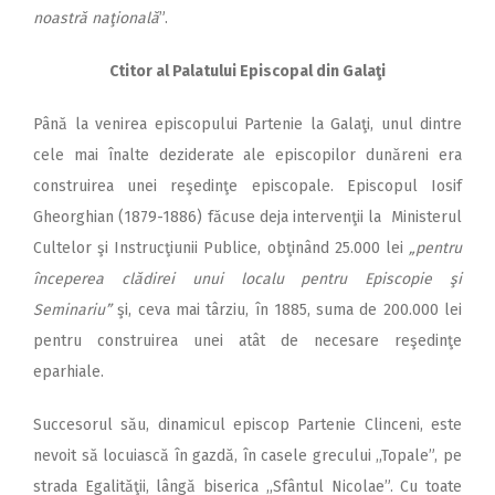
noastră naţională
”.
Ctitor al Palatului Episcopal din Galaţi
Până la venirea episcopului Partenie la Galaţi, unul dintre
cele mai înalte deziderate ale episcopilor dunăreni era
construirea unei reşedinţe episcopale. Episcopul Iosif
Gheorghian (1879-1886) făcuse deja intervenţii la Ministerul
Cultelor şi Instrucţiunii Publice, obţinând 25.000 lei
„pentru
începerea clădirei unui localu pentru Episcopie şi
Seminariu”
şi, ceva mai târziu, în 1885, suma de 200.000 lei
pentru construirea unei atât de necesare reşedinţe
eparhiale.
Succesorul său, dinamicul episcop Partenie Clinceni, este
nevoit să locuiască în gazdă, în casele grecului ,,Topale”, pe
strada Egalităţii, lângă biserica ,,Sfântul Nicolae”. Cu toate