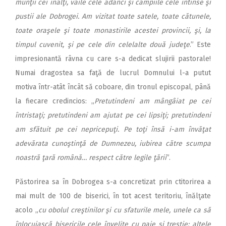
munţii cei înalţi, văile cele adânci şi câmpiile cele întinse şi
pustii ale Dobrogei. Am vizitat toate satele, toate cătunele,
toate oraşele şi toate monastirile acestei provincii, şi, la
timpul cuvenit, şi pe cele din celelalte două judeţe
.” Este
impresionantă râvna cu care s-a dedicat slujirii pastorale!
Numai dragostea sa faţă de lucrul Domnului l-a putut
motiva într-atât încât să coboare, din tronul episcopal, până
la fiecare credincios: „
Pretutindeni am mângâiat pe cei
întristaţi; pretutindeni am ajutat pe cei lipsiţi; pretutindeni
am sfătuit pe cei nepricepuţi. Pe toţi însă i-am învăţat
adevărata cunoştinţă de Dumnezeu, iubirea către scumpa
noastră ţară română… respect către legile ţării
”.
Păstorirea sa în Dobrogea s-a concretizat prin ctitorirea a
mai mult de 100 de biserici, în tot acest teritoriu, înălţate
acolo „
cu obolul creştinilor şi cu sfaturile mele, unele ca să
înlocuiască bisericile cele învelite cu paie şi trestie; altele