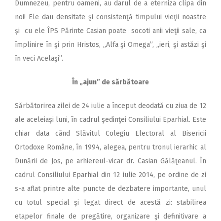
Dumnezeu, pentru oameni, au darul de a eterniza clipa din
noi! Ele dau densitate şi consistenţă timpului vieţii noastre
şi cu ele ÎPS Părinte Casian poate socoti anii vieţii sale, ca
împlinire în şi prin Hristos, „Alfa şi Omega”, „ieri, şi astăzi şi
în veci Acelaşi”.
În „ajun” de sărbătoare
Sărbătorirea zilei de 24 iulie a început deodată cu ziua de 12
ale aceleiaşi luni, în cadrul şedinţei Consiliului Eparhial. Este
chiar data când Slăvitul Colegiu Electoral al Bisericii
Ortodoxe Române, în 1994, alegea, pentru tronul ierarhic al
Dunării de Jos, pe arhiereul-vicar dr. Casian Gălăţeanul. În
cadrul Consiliului Eparhial din 12 iulie 2014, pe ordine de zi
s-a aflat printre alte puncte de dezbatere importante, unul
cu totul special şi legat direct de acestă zi: stabilirea
etapelor finale de pregătire, organizare şi definitivare a