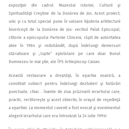
expoziţiei din cadrul Muzeului Istoriei, Culturii şi
Spiritualităţii Creştine de la Dunărea de Jos. Acest proiect,
unic şi cu totul special pune în valoare bijuteria arhitecturii
bisericeşti de la Dunărea de Jos: vechiul Palat Episcopal,
ctitorie a episcopului Partenie Clinceni, răpit de autoritatea
atee în 1964 şi redobândit, după îndelungi demersuri
stăruitoare şi „lupte” epistolare pe care doar Bunul
Dumnezeu le mai ştie, ale ÎPS Arhiepiscop Casian.
Această restaurare a dreptăţii, în eparhia noastră, a
constituit subiect pentru îndelungi dezbateri şi hotărâri
punctuale, chiar… înainte de ziua prăznuirii ierarhului care,
practic, rectitoreşte şi acest obiectiv, în oraşul de reşedinţă
a eparhiei. La momentul cuvenit a fost evocat şi evenimentul
alegerii ierarhului care era întronizat la 24 iulie 1994!