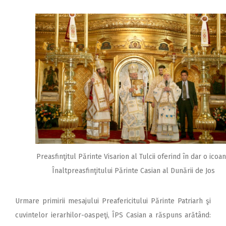
Preasfinţitul Părinte Visarion al Tulcii oferind în dar o icoa
Înaltpreasfinţitului Părinte Casian al Dunării de Jos
Urmare primirii mesajului Preafericitului Părinte Patriarh şi
cuvintelor ierarhilor-oaspeţi, ÎPS Casian a răspuns arătând: