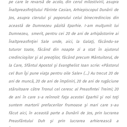
pe care le revarsă de acolo, din cerul milostivirii, asupra
Înaltpreasfinţitului Părinte Casian, Arhiepiscopul Dunării de
Jos, asupra clerului şi poporului celui binecredincios din
această de Dumnezeu păzită Eparhie. I-am mulţumit lui
Dumnezeu, smerit, pentru cei 20 de ani de arhipăstorire ai
Înaltpreasfinţiei Sale unde, aici, la Galaţi, făcându-se
tuturor toate, făcând din noapte zi a stat în ajutorul
credincioşilor şi al preoţilor, făcând precum Mântuitorul, de
la Care, Sfântul Apostol şi Evanghelist Ioan scrie: «Păstorul
cel Bun Îşi pune viaţa pentru oile Sale» (…) Au trecut 20 de
ani de muncă, 20 de ani de împliniri, 20 de ani de rugăciune
stăruitoare către Tronul cel ceresc al Preasfintei Treimi; 20
de ani în care s-a reînnoit faţa acestei Eparhii şi noi toţi
suntem martorii prefacerilor frumoase şi mari care s-au
făcut aici, în această parte a Dunării de Jos, prin lucrarea
Preasfântului Duh şi prin lucrarea arhierească a