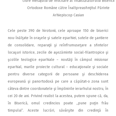
citire mesajului de felicitare al Întâistătătorului Bisericii
Ortodoxe Române către Înaltpreasfinţitul Părinte
Arhiepiscop Casian
Cele peste 390 de hirotonii, cele aproape 150 de biserici
nou-înălţate în oraşele şi satele eparhiei, sutele de şantiere
de consolidare, reparaţii şi reînfrumuseţare a sfintelor
locaşuri istorice, zecile de aşezăminte social-filantropice şi
şcolile teologice eparhiale – noutăţi în câmpul misionar
eparhial, marile proiecte cultural – educaţionale şi sociale
pentru diverse categorii de persoane şi deschiderea
europeană şi panortodoxă pe care a căpătat-o zona sunt
câteva dintre coordonatele şi împlinirile ierarhului nostru, în
cei 20 de ani. Privind realist la acestea, putem spune că, da,
în Biserică, omul credincios poate „pune puţin frâu
timpului”. Aceste lucrări, săvârşite din credinţă în