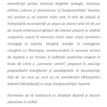
semnificaţii pentru traiectul biografic teologic, misionar,
edilitar, cultural şi duhovnicesc al Înaltpreasfinţiei Voastre,
mă asociez şi eu tuturor celor care în duh de aleasă şi
îndreptăţită recunoştinţă au depus la altarul celor 20 de ani
de slujire arhierească gânduri de intensă preţuire şi afabilă
mulţumire, având în memoria inimii mele chipul ierarhului
mistagog în slujirea liturgică, energic în conjugarea
Liturghiei cu filantropia, condescendent în lucrarea tainică
de naştere a lui Hristos în sufletele oamenilor, exigent în
truda de citire a „semnelor vremii”, pregnant în elocinţa
propovăduirii Evangheliei şi paradigmatic în recunoştinţa
faţă de cei care au avut un rol providenţial (Mitropolitul
Antonie Plămădeală) în viaţa Înaltpreasfinţiei Voastre.
Dumnezeu să vă înzilească cu sănătate deplină şi bucurii
adevărate în suflet!