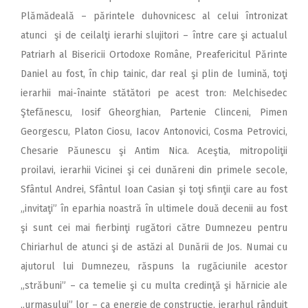
Plămădeală – părintele duhovnicesc al celui întronizat
atunci şi de ceilalţi ierarhi slujitori – între care şi actualul
Patriarh al Bisericii Ortodoxe Române, Preafericitul Părinte
Daniel au fost, în chip tainic, dar real şi plin de lumină, toţi
ierarhii mai-înainte stătători pe acest tron: Melchisedec
Ştefănescu, Iosif Gheorghian, Partenie Clinceni, Pimen
Georgescu, Platon Ciosu, Iacov Antonovici, Cosma Petrovici,
Chesarie Păunescu şi Antim Nica. Aceştia, mitropoliţii
proilavi, ierarhii Vicinei şi cei dunăreni din primele secole,
Sfântul Andrei, Sfântul Ioan Casian şi toţi sfinţii care au fost
„invitaţi” în eparhia noastră în ultimele două decenii au fost
şi sunt cei mai fierbinţi rugători către Dumnezeu pentru
Chiriarhul de atunci şi de astăzi al Dunării de Jos. Numai cu
ajutorul lui Dumnezeu, răspuns la rugăciunile acestor
„străbuni” – ca temelie şi cu multa credinţă şi hărnicie ale
„urmaşului” lor – ca energie de construcţie, ierarhul rânduit