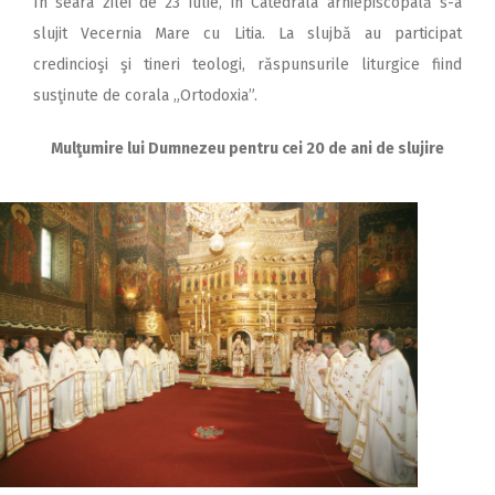
În seara zilei de 23 iulie, în Catedrala arhiepiscopală s-a
slujit Vecernia Mare cu Litia. La slujbă au participat
credincioşi şi tineri teologi, răspunsurile liturgice fiind
susţinute de corala „Ortodoxia”.
Mulţumire lui Dumnezeu pentru cei 20 de ani de slujire