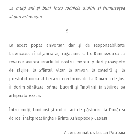
La mulţi ani şi buni, întru rodnicia slujirii şi frumuseţea
slujirii arhiereşti!
º
La acest popas aniversar, dar şi de responsabilitate
bisericească înălţăm iarăşi rugăciune către Dumnezeu ca să
reverse asupra ierarhului nostru, mereu, puteri proaspete
de slujire, la Sfântul Altar, la amvon, la catedră şi la
prestolul-inimă al fiecărui credincios de la Dunărea de Jos.
Îi dorim sănătate, sfinte bucurii şi împliniri în slujirea sa
arhipăstorească.
Întru mulţi, luminoşi şi rodnici ani de păstorire la Dunărea
de Jos, Înaltpreasfinţite Părinte Arhiepiscop Casian!
A consemnat pr. Lucian Petroaia