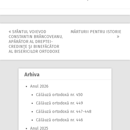
SFÂNTUL VOIEVOD
MĂRTURII PENTRU ISTORIE
Post
CONSTANTIN BRÂNCOVEANU,
APĂRĂTOR AL DREPTEI-
navigation
CREDINŢE ŞI BINEFĂCĂTOR
AL BISERICILOR ORTODOXE
Arhiva
Anul 2026
Călăuză ortodoxă nr. 450
Călăuză ortodoxă nr. 449
Călăuză ortodoxă nr. 447-448
Călăuză ortodoxă nr. 446
Anul 2025