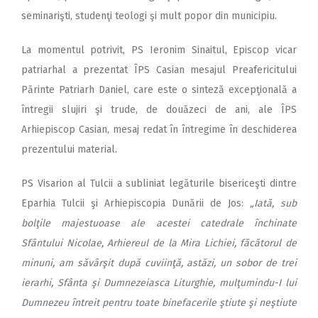
seminarişti, studenţi teologi şi mult popor din municipiu.
La momentul potrivit, PS Ieronim Sinaitul, Episcop vicar
patriarhal a prezentat ÎPS Casian mesajul Preafericitului
Părinte Patriarh Daniel, care este o sinteză excepţională a
întregii slujiri şi trude, de douăzeci de ani, ale ÎPS
Arhiepiscop Casian, mesaj redat în întregime în deschiderea
prezentului material.
PS Visarion al Tulcii a subliniat legăturile bisericeşti dintre
Eparhia Tulcii şi Arhiepiscopia Dunării de Jos:
„Iată, sub
bolţile majestuoase ale acestei catedrale închinate
Sfântului Nicolae, Arhiereul de la Mira Lichiei, făcătorul de
minuni, am săvârşit după cuviinţă, astăzi, un sobor de trei
ierarhi, Sfânta şi Dumnezeiasca Liturghie, mulţumindu-I lui
Dumnezeu întreit pentru toate binefacerile ştiute şi neştiute