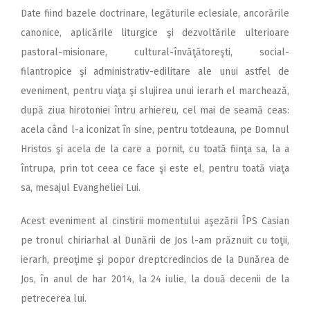
Date fiind bazele doctrinare, legăturile eclesiale, ancorările
canonice, aplicările liturgice şi dezvoltările ulterioare
pastoral-misionare, cultural-învăţătoreşti, social-
filantropice şi administrativ-edilitare ale unui astfel de
eveniment, pentru viaţa şi slujirea unui ierarh el marchează,
după ziua hirotoniei întru arhiereu, cel mai de seamă ceas:
acela când l-a iconizat în sine, pentru totdeauna, pe Domnul
Hristos şi acela de la care a pornit, cu toată fiinţa sa, la a
întrupa, prin tot ceea ce face şi este el, pentru toată viaţa
sa, mesajul Evangheliei Lui.
Acest eveniment al cinstirii momentului aşezării ÎPS Casian
pe tronul chiriarhal al Dunării de Jos l-am prăznuit cu toţii,
ierarh, preoţime şi popor dreptcredincios de la Dunărea de
Jos, în anul de har 2014, la 24 iulie, la două decenii de la
petrecerea lui.