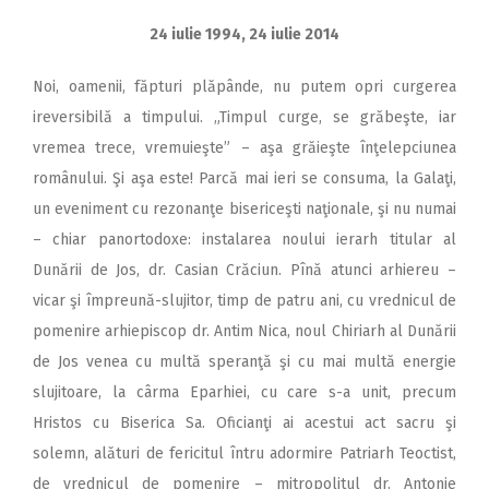
24 iulie 1994, 24 iulie 2014
Noi, oamenii, făpturi plăpânde, nu putem opri curgerea
ireversibilă a timpului. „Timpul curge, se grăbeşte, iar
vremea trece, vremuieşte” – aşa grăieşte înţelepciunea
românului. Şi aşa este! Parcă mai ieri se consuma, la Galaţi,
un eveniment cu rezonanţe bisericeşti naţionale, şi nu numai
– chiar panortodoxe: instalarea noului ierarh titular al
Dunării de Jos, dr. Casian Crăciun. Pînă atunci arhiereu –
vicar şi împreună-slujitor, timp de patru ani, cu vrednicul de
pomenire arhiepiscop dr. Antim Nica, noul Chiriarh al Dunării
de Jos venea cu multă speranţă şi cu mai multă energie
slujitoare, la cârma Eparhiei, cu care s-a unit, precum
Hristos cu Biserica Sa. Oficianţi ai acestui act sacru şi
solemn, alături de fericitul întru adormire Patriarh Teoctist,
de vrednicul de pomenire – mitropolitul dr. Antonie