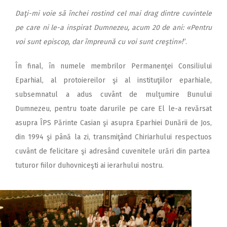
Daţi-mi voie să închei rostind cel mai drag dintre cuvintele
pe care ni le-a inspirat Dumnezeu, acum 20 de ani: «Pentru
voi sunt episcop, dar împreună cu voi sunt creştin»!
”.
În final, în numele membrilor Permanenţei Consiliului
Eparhial, al protoiereilor şi al instituţiilor eparhiale,
subsemnatul a adus cuvânt de mulţumire Bunului
Dumnezeu, pentru toate darurile pe care El le-a revărsat
asupra ÎPS Părinte Casian şi asupra Eparhiei Dunării de Jos,
din 1994 şi până la zi, transmiţând Chiriarhului respectuos
cuvânt de felicitare şi adresând cuvenitele urări din partea
tuturor fiilor duhovniceşti ai ierarhului nostru.