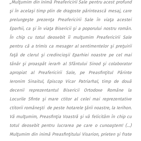
„Mulţumim din inimă Preafericirii Sale pentru acest profund
şi în acelaşi timp plin de dragoste părintească mesaj, care
prelungeşte prezenţa Preafericirii Sale în viaţa acestei
Eparhii, ca şi în viaţa Bisericii şi a poporului nostru român.
În chip cu totul deosebit îi mulţumim Preafericirii Sale
pentru că a trimis ca mesager al sentimentelor şi preţuirii
faţă de clerul şi credincioşii Eparhiei noastre pe cel mai
tânăr şi proaspăt ierarh al Sfântului Sinod şi colaborator
apropiat al Preafericirii Sale, pe Preasfinţitul Părinte
Ieronim Sinaitul, Episcop Vicar Patriarhal, timp de două
decenii reprezentantul Bisericii Ortodoxe Române la
Locurile Sfinte şi mare ctitor al celei mai reprezentative
ctitorii româneşti de peste hotarele ţării noastre, la Ierihon.
Vă mulţumim, Preasfinţia Voastră şi vă felicităm în chip cu
totul deosebit pentru lucrarea pe care o cunoaştem! (…)
Mulţumim din inimă Preasfinţitului Visarion, prieten şi frate