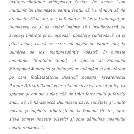
Înaltpreasfinţitului Arhiepiscop Casian. De aceea I-am
mulţumit lui Dumnezeu: pentru faptul că l-a rânduit să fie
arhipăstor 20 de ani, aici, la Dunărea de Jos şi L-am rugat pe
Dumnezeu ca şi de astăzi înainte să-l însufleţească cu
aceeaşi tinereţe şi cu aceeaşi robusteţe sufletească ca şi
până acum, ca să se scrie noi pagini de istorie aici, la
Dunărea de Jos. Înaltpreasfinţia Voastră, în numele
membrilor Sfântului Sinod, în special al Sinodului
Mitropoliei Munteniei şi Dobrogei ne adăugăm şi noi urărilor
pe care Întâistătătorul Bisericii noastre, Preafericitul
Părinte Patriarh Daniel vi le-a făcut cu acest fericit prilej. Vă
spunem şi noi din suflet: «Să ne trăiţi întru mulţi şi fericiţi
ani!». Să vă hărăzească Dumnezeu pace, sănătate şi multe
bucurii şi împliniri arhiereşti de la Domnul Hristos, spre
slava Sfintei noastre Biserici şi spre dăinuirea neamului
nostru românesc”.