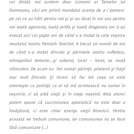
cei dintâi; noi suntem doar iconomi ai Tainelor lui
Dumnezeu, căci am primit mandatul acesta de a-i pomeni
pe cei ce au trăit pentru noi şi şi-au lăsat în noi sau pentru
noi toată agonisita, toată jertfa şi toată dragostea lor. S-au
evocat aici cei şapte ani de când s-a mutat la cele veşnice
neuitatul nostru Patriarh Teoctist. A trecut un număr de ani
de când s-a mutat dincolo şi părintele nostru sufletesc,
mitropolitul Antonie….şi soborul, încet – încet, se mută
«Dincolo». De acum eu îmi număr părinţii, prietenii şi fraţii
mai mult Dincolo. Şi încerc să fac tot ceea ce este
omeneşte cu putinţă ca ei să mă ocrotească nu numai în
veşnicie, ci să aibă viaţă şi în viaţa noastră. Abia atunci
putem spune că succesiunea apostolică nu este doar o
învăţătură, ci este chiar esenţa vieţii Bisericii. Pentru
aceasta ne trebuie comuniune, iar comuniunea nu se face
fără comunicare (…)