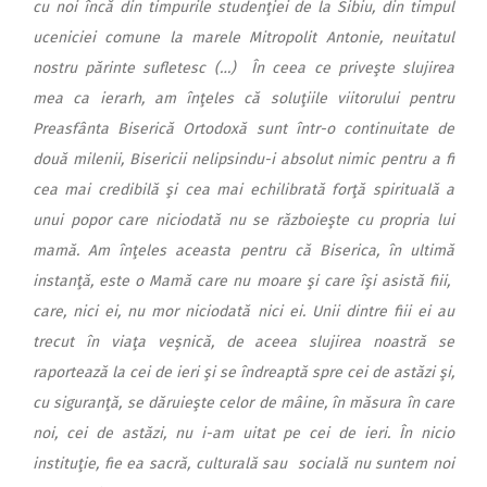
cu noi încă din timpurile studenţiei de la Sibiu, din timpul
uceniciei comune la marele Mitropolit Antonie, neuitatul
nostru părinte sufletesc (…) În ceea ce priveşte slujirea
mea ca ierarh, am înţeles că soluţiile viitorului pentru
Preasfânta Biserică Ortodoxă sunt într-o continuitate de
două milenii, Bisericii nelipsindu-i absolut nimic pentru a fi
cea mai credibilă şi cea mai echilibrată forţă spirituală a
unui popor care niciodată nu se războieşte cu propria lui
mamă. Am înţeles aceasta pentru că Biserica, în ultimă
instanţă, este o Mamă care nu moare şi care îşi asistă fiii,
care, nici ei, nu mor niciodată nici ei. Unii dintre fiii ei au
trecut în viaţa veşnică, de aceea slujirea noastră se
raportează la cei de ieri şi se îndreaptă spre cei de astăzi şi,
cu siguranţă, se dăruieşte celor de mâine, în măsura în care
noi, cei de astăzi, nu i-am uitat pe cei de ieri. În nicio
instituţie, fie ea sacră, culturală sau socială nu suntem noi