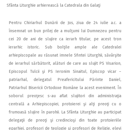
Sfânta Liturghie arhierească la Catedrala din Galaţi
Pentru Chiriarhul Dunării de Jos, ziua de 24 iulie a.c. a
însemnat un bun prilej de a mulţumi lui Dumnezeu pentru
cei 20 de ani de slujire ca ierarh titular, pe acest tron
ierarhic istoric. Sub bolţile ample ale Catedralei
arhiepiscopale au răsunat imnele Sfintei Liturghii, săvârşite
de ierarhul sărbătorit, alături de care au slujit PS Visarion,
Episcopul Tulcii şi PS Ieronim Sinaitul, Episcop vicar –
patriarhal, delegatul Preafericitului Părinte Daniel,
Patriarhul Bisericii Ortodoxe Române la acest eveniment. În
soborul preoţesc s-au aflat slujitori din administraţia
centrală a Arhiepiscopiei, protoierei şi alţi preoţi cu o
frumoasă slujire în parohii. La Sfânta Liturghie au participat
delegaţii de preoţi şi credincioşi din toate protoieriile
eparhiei, profesori de teologie şi profesori de Religie, elevi