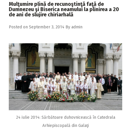
2018
Mulţumire plină de recunoştinţă faţă de
Dumnezeu şi Biserica neamului la plinirea a 20
2017
de ani de slujire chiriarhală
2016
Posted on
September 3, 2014
By
admin
2015
2014
2013
2012
2011
2010
2009
24 iulie 2014: Sărbătoare duhovnicească în Catedrala
Arhiepiscopală din Galaţi