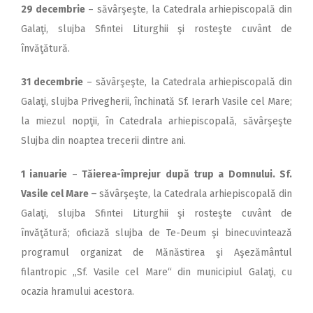
29 decembrie
– săvârşeşte, la Catedrala arhiepiscopală din
Galaţi, slujba Sfintei Liturghii şi rosteşte cuvânt de
învăţătură.
31 decembrie
– săvârşeşte, la Catedrala arhiepiscopală din
Galaţi, slujba Privegherii, închinată Sf. Ierarh Vasile cel Mare;
la miezul nopţii, în Catedrala arhiepiscopală, săvârşeşte
Slujba din noaptea trecerii dintre ani.
1 ianuarie
–
Tăierea-împrejur după trup a Domnului. Sf.
Vasile cel Mare –
săvârşeşte, la Catedrala arhiepis­copală din
Galaţi, slujba Sfintei Liturghii şi rosteşte cuvânt de
învăţătură; oficiază slujba de Te-Deum şi binecuvintează
programul organizat de Mănăstirea şi Aşezământul
filantropic „Sf. Vasile cel Mare“ din municipiul Galaţi, cu
ocazia hramului acestora.