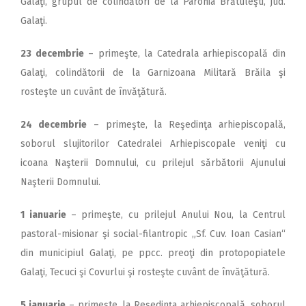
Galaţi, grupul de colindători de la Parohia Brătuleşti, jud.
Galaţi.
23 decembrie
– primeşte, la Catedrala arhiepiscopală din
Galaţi, colindătorii de la Garnizoana Militară Brăila şi
rosteşte un cuvânt de învăţătură.
24 decembrie
– primeşte, la Reşedinţa arhiepiscopală,
soborul slujitorilor Catedralei Arhiepiscopale veniţi cu
icoana Naşterii Domnului, cu prilejul sărbătorii Ajunului
Naşterii Domnului.
1
ianuarie
– primeşte, cu prilejul Anului Nou, la Centrul
pastoral-misionar şi social-filantropic „Sf. Cuv. Ioan Casian“
din municipiul Galaţi, pe ppcc. preoţi din protopopiatele
Galaţi, Tecuci şi Covurlui şi rosteşte cuvânt de învăţătură.
5 ianuarie
– primeşte, la Reşedinţa arhiepiscopală, soborul