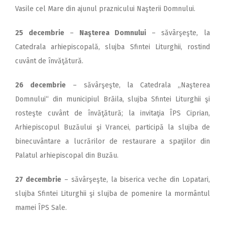
Vasile cel Mare din ajunul praznicului Naşterii Domnului.
25 decembrie
–
Naşterea Domnului
– săvârşeşte, la
Catedrala arhiepiscopală, slujba Sfintei Liturghii, rostind
cuvânt de învăţătură.
26 decembrie
– săvârşeşte, la Catedrala ,,Naşterea
Domnului“ din municipiul Brăila, slujba Sfintei Liturghii şi
rosteşte cuvânt de învăţătură; la invitaţia ÎPS Ciprian,
Arhiepiscopul Buzăului şi Vrancei, participă la slujba de
binecuvântare a lucrărilor de restaurare a spaţiilor din
Palatul arhiepiscopal din Buzău.
27 decembrie
– săvârşeşte, la biserica veche din Lopatari,
slujba Sfintei Liturghii şi slujba de pomenire la mormântul
mamei ÎPS Sale.