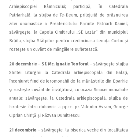
Arhiepiscopiei Râmnicului; participă, în Catedrala
Patriarhală, la slujba de Te-Deum, prilejuită de prăznuirea
zilei onomastice a Preafericitului Părinte Patriarh Daniel;
săvârşeşte, la Capela Cimitirului ,,Sf. Lazăr“ din municipiul
Brăila, slujba Stâlpilor pentru credincioasa Lenuţa Corbu şi
rosteşte un cuvânt de mângâiere sufletească.
20 decembrie
–
Sf. Mc. Ignatie Teoforul
– săvârşeşte slujba
Sfintei Liturghii la Catedrala arhiepiscopală din Galaţi,
înconjurat fiind de ieromonahii de la mănăstirile din Eparhie
şi rosteşte cuvânt de învăţătură, cu ocazia Sinaxei monahale
anuale; săvârşeşte, la Catedrala arhiepiscopală, slujba de
hirotesie întru duhovnic a ppcc. pr. Valentin Avram, George
Ciprian Chiriţă şi Răzvan Dumitrescu.
21 decembrie
– săvârşeşte, la biserica veche din localitatea