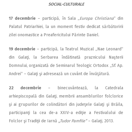
SOCIAL-CULTURALE
17 decembrie
– participă, în Sala ,,
Europa Christiana
“ din
Palatul Patriarhiei, la un moment festiv dedicat sărbătoririi
zilei onomastice a Preafericitului Părinte Daniel.
19 decembrie
– participă, la Teatrul Muzical ,,Nae Leonard“
din Galaţi, la Serbarea îndătinată praznicului Naşterii
Domnului, organizată de Seminarul Teologic Ortodox ,,Sf. Ap.
Andrei“ – Galaţi şi adresează un cuvânt de învăţătură.
22 decembrie
– binecuvântează, la Catedrala
arhiepiscopală din Galaţi, membrii ansamblurilor folclorice
şi ai grupurilor de colindători din judeţele Galaţi şi Brăila,
participanţi la cea de-a XXIV-a ediţie a Festivalului de
Folclor şi Tradiţii de Iarnă
,,Tudor Pamfile“
– Galaţi, 2013.