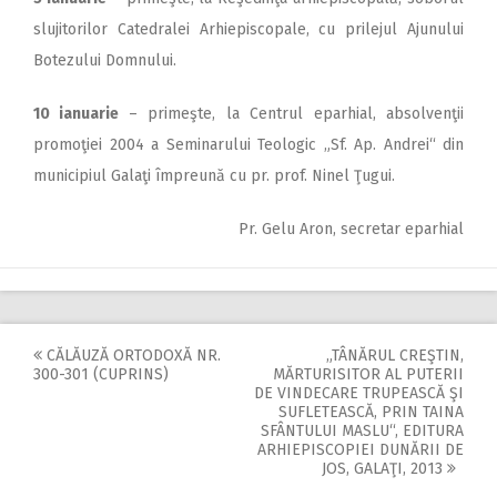
slujitorilor Catedralei Arhiepiscopale, cu prilejul Ajunului
Botezului Domnului.
10 ianuarie
– primeşte, la Centrul eparhial, absolvenţii
promoţiei 2004 a Seminarului Teologic „Sf. Ap. Andrei“ din
municipiul Galaţi împreună cu pr. prof. Ninel Ţugui.
Pr. Gelu Aron, secretar eparhial
CĂLĂUZĂ ORTODOXĂ NR.
„TÂNĂRUL CREŞTIN,
Post
300-301 (CUPRINS)
MĂRTURISITOR AL PUTERII
DE VINDECARE TRUPEASCĂ ŞI
navigation
SUFLETEASCĂ, PRIN TAINA
SFÂNTULUI MASLU“, EDITURA
ARHIEPISCOPIEI DUNĂRII DE
JOS, GALAŢI, 2013