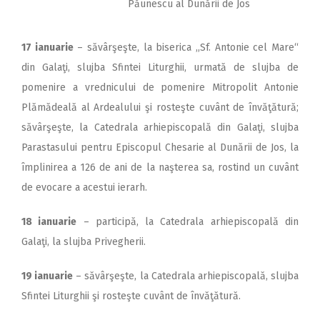
Păunescu al Dunării de Jos
17 ianuarie
– săvârşeşte, la biserica ,,Sf. Antonie cel Mare“
din Galaţi, slujba Sfintei Liturghii, urmată de slujba de
pomenire a vrednicului de pomenire Mitropolit Antonie
Plămădeală al Ardealului şi rosteşte cuvânt de învăţătură;
săvârşeşte, la Catedrala arhiepis­copală din Galaţi, slujba
Parastasului pentru Episcopul Chesarie al Dunării de Jos, la
împlinirea a 126 de ani de la naşterea sa, rostind un cuvânt
de evocare a acestui ierarh.
18 ianuarie
– participă,
la Catedrala arhiepis­copală din
Galaţi, la slujba Privegherii.
19 ianuarie
– săvârşeşte, la Catedrala arhiepiscopală, slujba
Sfintei Liturghii şi rosteşte cuvânt de învăţătură.