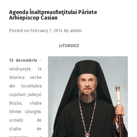
2018
Agenda Înaltpreasfinţitului Părinte
2017
Arhiepiscop Casian
2016
Posted on
February 7, 2014
By
admin
2015
LITURGICE
2014
2013
13 decembrie
–
săvârşeşte, la
2012
biserica veche
2011
din localitatea
2010
Lopătari, judeţul
Buzău, slujba
2009
Sfintei Liturghii,
urmată de
slujba de