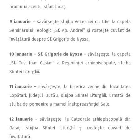
hramului acestui sfânt lăcaş.
9 ianuarie
– săvârşeşte slujba Vecerniei cu Litie la capela
Seminarului Teologic „Sf. Ap. Andrei” şi rosteşte cuvânt de
învăţătură despre Sf. Grigorie de Nyssa.
10 ianuarie
–
Sf. Grigorie de Nyssa
– săvârşeşte, la capela
„Sf. Cuv. Ioan Casian” a Reşedinţei arhiepiscopale, slujba
Sfintei Liturghii.
11 ianuarie –
săvârşeşte, la biserica veche din localitatea
Lopătari, judeţul Buzău, slujba Sfintei Liturghii, urmată de
slujba de pomenire a mamei Înaltpreasfinţiei Sale.
12 ianuarie
– săvârşeşte, la Catedrala arhiepis­copală din
Galaţi, slujba Sfintei Liturghii şi rosteşte cuvânt de
învăţătură.