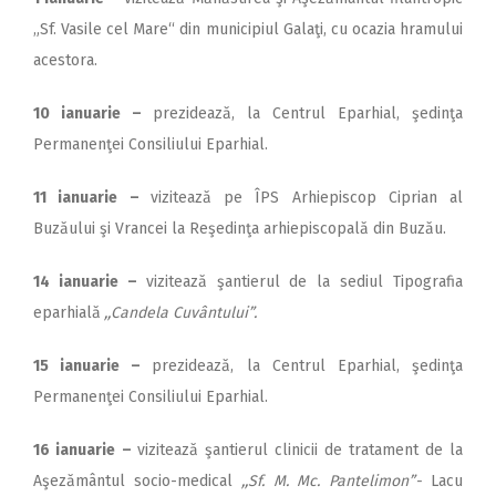
„Sf. Vasile cel Mare“ din municipiul Galaţi, cu ocazia hramului
acestora.
10 ianuarie –
prezidează, la Centrul Eparhial, şedinţa
Permanenţei Consiliului Eparhial.
11 ianuarie –
vizitează pe ÎPS Arhiepiscop Ciprian al
Buzăului şi Vrancei la Reşedinţa arhiepiscopală din Buzău.
14
ianuarie –
vizitează şantierul de la sediul Tipografia
eparhială
,,Candela Cuvântului”.
15 ianuarie –
prezidează, la Centrul Eparhial, şedinţa
Permanenţei Consiliului Eparhial.
16 ianuarie
–
vizitează şantierul clinicii de tratament de la
Aşezământul socio-medical
,,Sf. M. Mc. Pantelimon”-
Lacu