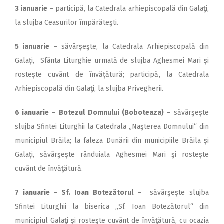
3 ianuarie
– participă, la Catedrala arhiepiscopală din Galaţi,
la slujba Ceasurilor împărăteşti.
5 ianuarie
– săvârşeşte, la Catedrala Arhiepiscopală din
Galaţi, Sfânta Liturghie urmată de slujba Aghesmei Mari şi
rosteşte cuvânt de învăţătură;
participă
,
la Catedrala
Arhiepis­copală din Galaţi, la slujba Privegherii.
6 ianuarie
–
Botezul Domnului (Boboteaza)
– săvârşeşte
slujba Sfintei Liturghii la Catedrala „Naşterea Domnului“ din
municipiul Brăila; la faleza Dunării din municipiile Brăila şi
Galaţi, săvârşeşte rânduiala Aghesmei Mari şi rosteşte
cuvânt de învăţătură.
7 ianuarie
–
Sf. Ioan Botezătorul
– săvârşeşte slujba
Sfintei Liturghii la biserica ,,Sf. Ioan Botezătorul“ din
municipiul Galaţi şi rosteşte cuvânt de învăţătură, cu ocazia