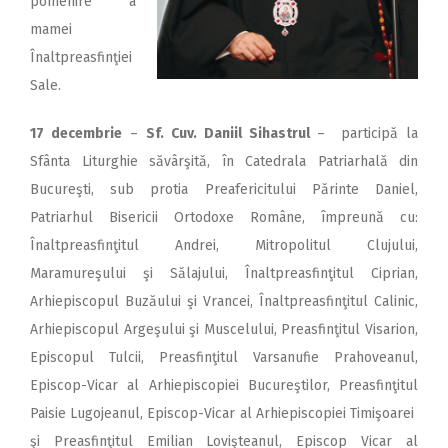
pomenire a
mamei
Înaltpreasfinţiei
Sale.
17 decembrie
–
Sf. Cuv. Daniil Sihastrul
– participă la
Sfânta Liturghie săvârşită, în Catedrala Patriarhală din
Bucureşti, sub protia Preafericitului Părinte Daniel,
Patriarhul Bisericii Ortodoxe Române, împreună cu:
Înaltpreasfinţitul Andrei, Mitropolitul Clujului,
Maramureşului şi Sălajului, Înaltpreasfinţitul Ciprian,
Arhiepiscopul Buzăului şi Vrancei, Înaltpreasfinţitul Calinic,
Arhiepiscopul Argeşului şi Muscelului, Preasfinţitul Visarion,
Episcopul Tulcii, Preasfinţitul Varsanufie Prahoveanul,
Episcop-Vicar al Arhiepiscopiei Bucureştilor, Preasfinţitul
Paisie Lugojeanul, Episcop-Vicar al Arhiepiscopiei Timişoarei
şi Preasfinţitul Emilian Lovişteanul, Episcop Vicar al