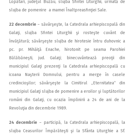
Lopătari, judeţul Buzău, slujba Sfintei Liturghii, urmată de
slujba de pomenire a mamei Înaltpreasfinţiei Sale.
22 decembrie
– săvârşeşte, la Catedrala arhiepiscopală din
Galaţi, slujba Sfintei Liturghii şi rosteşte cuvânt de
învăţătură; săvârşeşte slujba de hirotesie întru duhovnic a
pc. pr. Mihăiţă Enache, hirotonit pe seama Parohiei
Bălăbăneşti, jud. Galaţi; binecuvântează preoţii din
municipiul Galaţi prezenţi la Catedrala arhiepiscopală cu
icoana Naşterii Domnului, pentru a merge în casele
credincioşilor; săvârşeşte la Cimitirul ,,Eternitatea“ din
municipiul Galaţi slujba de pomenire a eroilor şi luptătorilor
români din Galaţi, cu ocazia împlinirii a 24 de ani de la
Revoluţia din decembrie 1989.
24 decembrie
– participă, la Catedrala arhiepiscopală, la
slujba Ceasurilor Împărăteşti şi la Sfânta Liturghie a Sf.