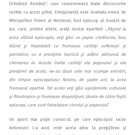
Ortodoxă Română”, care consemnează toate discursurile
rostite cu acest prilej. Emoţionantă este Gramata emisă de
Mitropolitul Pimen al Moldovei, fost episcop al Dunării de
Jos, care, printre altele, arată noului eparhiot: „
Păşind la
acea sfântă episcopie, veţi găsi un popor credincios, bun,
blând şi împodobit cu frumoase calităţi sufleteşti şi
patriotice, cu o preoţime harnică şi adânc pătrunsă de
chemarea ei. Aceste înalte calităţi ale poporului şi ale
preoţimii de acolo, ne-au lăsat cele mai scumpe amintiri,
din timpul episcopatului Nostru, de şapte ani, la acea
frumoasă eparhie. Tot acolo veţi găsi aşezăminte culturale
şi filantropice şi frumoase dispoziţiuni, lăsate de către foştii
episcopi, care sunt folositoare clerului şi poporului
”.
Un aport mai puţin cunoscut, pe care episcopul Iacov
Antonovici l-a avut, este acela adus la pregătirea şi