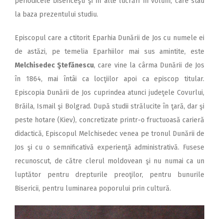
periodicele bisericeşti şi în alte lucrări în volum, care stau
la baza prezentului studiu.
Episcopul care a ctitorit Eparhia Dunării de Jos cu numele ei
de astăzi, pe temelia Eparhiilor mai sus amintite, este
Melchisedec Ştefănescu
, care vine la cârma Dunării de Jos
în 1864, mai întâi ca locţiilor apoi ca episcop titular.
Episcopia Dunării de Jos cuprindea atunci judeţele Covurlui,
Brăila, Ismail şi Bolgrad. După studii strălucite în ţară, dar şi
peste hotare (Kiev), concretizate printr-o fructuoasă carieră
didactică, Episcopul Melchisedec venea pe tronul Dunării de
Jos şi cu o semnificativă experienţă administrativă. Fusese
recunoscut, de către clerul moldovean şi nu numai ca un
luptător pentru drepturile preoţilor, pentru bunurile
Bisericii, pentru luminarea poporului prin cultură.