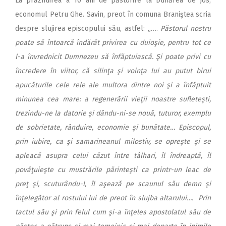
La prăznuirea a 10 ani de păstorire la Dunărea de Jos,
economul Petru Ghe. Savin, preot în comuna Braniştea scria
despre slujirea episcopului său, astfel: „….
Păstorul nostru
poate să întoarcă îndărăt privirea cu duioşie, pentru tot ce
l-a învrednicit Dumnezeu să înfăptuiască. Şi poate privi cu
încredere în viitor, că silinţa şi voinţa lui au putut birui
apucăturile cele rele ale multora dintre noi şi a înfăptuit
minunea cea mare: a regenerării vieţii noastre sufleteşti,
trezindu-ne la datorie şi dându-ni-se nouă, tuturor, exemplu
de sobrietate, rânduire, economie şi bunătate… Episcopul,
prin iubire, ca şi samarineanul milostiv, se opreşte şi se
apleacă asupra celui căzut între tâlhari, îl îndreaptă, îl
povăţuieşte cu mustrările părinteşti ca printr-un leac de
preţ şi, scuturându-l, îl aşează pe scaunul său demn şi
înţelegător al rostului lui de preot în slujba altarului…. Prin
tactul său şi prin felul cum şi-a înţeles apostolatul său de