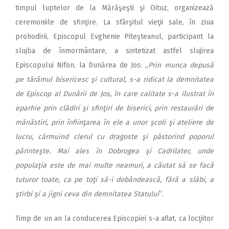
timpul luptelor de la Mărăşeşti şi Oituz, organizează
ceremoniile de sfinţire. La sfârşitul vieţii sale, în ziua
prohodirii, Episcopul Evghenie Piteşteanul, participant la
slujba de înmormântare, a sintetizat astfel slujirea
Episcopului Nifon, la Dunărea de Jos: „
Prin munca depusă
pe tărâmul bisericesc şi cultural, s-a ridicat la demnitatea
de Episcop al Dunării de Jos, în care calitate s-a ilustrat în
eparhie prin clădiri şi sfinţiri de biserici, prin restaurări de
mănăstiri, prin înfiinţarea în ele a unor şcoli şi ateliere de
lucru, cârmuind clerul cu dragoste şi păstorind poporul
părinteşte. Mai ales în Dobrogea şi Cadrilater, unde
populaţia este de mai multe neamuri, a căutat să se facă
tuturor toate, ca pe toţi să-i dobândească, fără a slăbi, a
ştirbi şi a jigni ceva din demnitatea Statului
”.
Timp de un an la conducerea Episcopiei s-a aflat, ca locţiitor