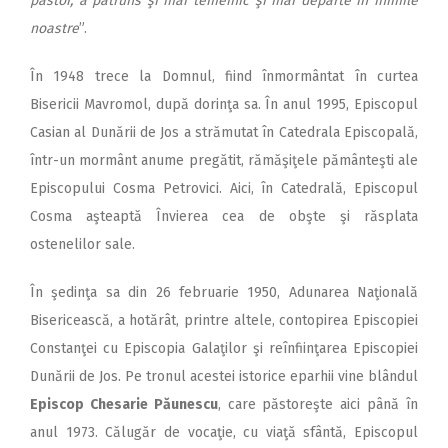
păstor, a pătruns şi mai temeinic şi mai departe în inimile
noastre
”.
În 1948 trece la Domnul, fiind înmormântat în curtea
Bisericii Mavromol, după dorinţa sa. În anul 1995, Episcopul
Casian al Dunării de Jos a strămutat în Catedrala Episcopală,
într-un mormânt anume pregătit, rămăşiţele pământeşti ale
Episcopului Cosma Petrovici. Aici, în Catedrală, Episcopul
Cosma aşteaptă Învierea cea de obşte şi răsplata
ostenelilor sale.
În şedinţa sa din 26 februarie 1950, Adunarea Naţională
Bisericească, a hotărât, printre altele, contopirea Episcopiei
Constanţei cu Episcopia Galaţilor şi reînfiinţarea Episcopiei
Dunării de Jos. Pe tronul acestei istorice eparhii vine blândul
Episcop Chesarie Păunescu
, care păstoreşte aici până în
anul 1973. Călugăr de vocaţie, cu viaţă sfântă, Episcopul