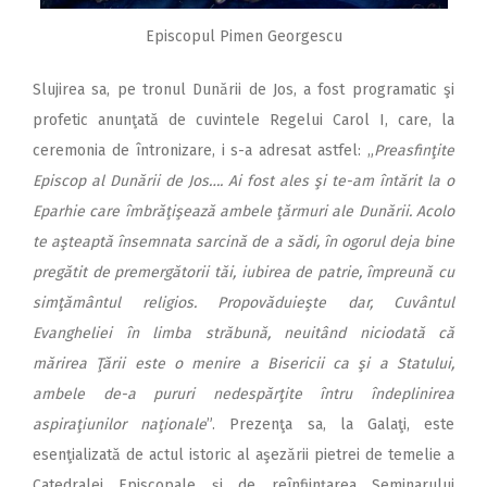
Episcopul Pimen Georgescu
Slujirea sa, pe tronul Dunării de Jos, a fost programatic şi
profetic anunţată de cuvintele Regelui Carol I, care, la
ceremonia de întronizare, i s-a adresat astfel: „
Preasfinţite
Episcop al Dunării de Jos…. Ai fost ales şi te-am întărit la o
Eparhie care îmbrăţişează ambele ţărmuri ale Dunării. Acolo
te aşteaptă însemnata sarcină de a sădi, în ogorul deja bine
pregătit de premergătorii tăi, iubirea de patrie, împreună cu
simţământul religios. Propovăduieşte dar, Cuvântul
Evangheliei în limba străbună, neuitând niciodată că
mărirea Ţării este o menire a Bisericii ca şi a Statului,
ambele de-a pururi nedespărţite întru îndeplinirea
aspiraţiunilor naţionale
”. Prezenţa sa, la Galaţi, este
esenţializată de actul istoric al aşezării pietrei de temelie a
Catedralei Episcopale şi de reînfiinţarea Seminarului