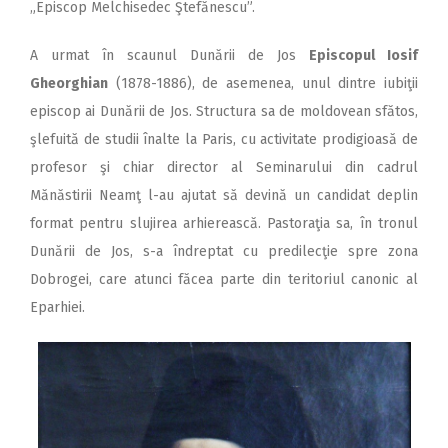
„Episcop Melchisedec Ştefănescu”.
A urmat în scaunul Dunării de Jos
Episcopul Iosif
Gheorghian
(1878-1886), de asemenea, unul dintre iubiţii
episcop ai Dunării de Jos. Structura sa de moldovean sfătos,
şlefuită de studii înalte la Paris, cu activitate prodigioasă de
profesor şi chiar director al Seminarului din cadrul
Mănăstirii Neamţ l-au ajutat să devină un candidat deplin
format pentru slujirea arhierească. Pastoraţia sa, în tronul
Dunării de Jos, s-a îndreptat cu predilecţie spre zona
Dobrogei, care atunci făcea parte din teritoriul canonic al
Eparhiei.