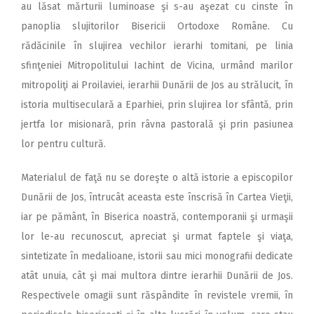
au lăsat mărturii luminoase şi s-au aşezat cu cinste în
panoplia slujitorilor Bisericii Ortodoxe Române. Cu
rădăcinile în slujirea vechilor ierarhi tomitani, pe linia
sfinţeniei Mitropolitului Iachint de Vicina, urmând marilor
mitropoliţi ai Proilaviei, ierarhii Dunării de Jos au strălucit, în
istoria multiseculară a Eparhiei, prin slujirea lor sfântă, prin
jertfa lor misionară, prin râvna pastorală şi prin pasiunea
lor pentru cultură.
Materialul de faţă nu se doreşte o altă istorie a episcopilor
Dunării de Jos, întrucât aceasta este înscrisă în Cartea Vieţii,
iar pe pământ, în Biserica noastră, contemporanii şi urmaşii
lor le-au recunoscut, apreciat şi urmat faptele şi viaţa,
sintetizate în medalioane, istorii sau mici monografii dedicate
atât unuia, cât şi mai multora dintre ierarhii Dunării de Jos.
Respectivele omagii sunt răspândite în revistele vremii, în