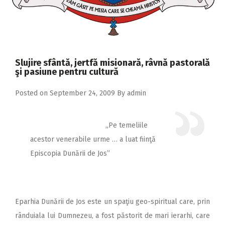
2018
2017
2016
2015
Slujire sfântă, jertfă misionară, râvnă pastorală
şi pasiune pentru cultură
2014
Posted on
September 24, 2009
By
admin
2013
2012
„Pe temeliile
2011
acestor venerabile urme … a luat fiinţă
2010
Episcopia Dunării de Jos”
2009
Eparhia Dunării de Jos este un spaţiu geo-spiritual care, prin
rânduiala lui Dumnezeu, a fost păstorit de mari ierarhi, care