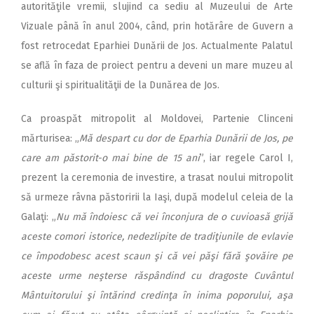
autorităţile vremii, slujind ca sediu al Muzeului de Arte
Vizuale până în anul 2004, când, prin hotărâre de Guvern a
fost retrocedat Eparhiei Dunării de Jos. Actualmente Palatul
se află în faza de proiect pentru a deveni un mare muzeu al
culturii şi spiritualităţii de la Dunărea de Jos.
Ca proaspăt mitropolit al Moldovei, Partenie Clinceni
mărturisea: „
Mă despart cu dor de Eparhia Dunării de Jos, pe
care am păstorit-o mai bine de 15 ani
”, iar regele Carol I,
prezent la ceremonia de investire, a trasat noului mitropolit
să urmeze râvna păstoririi la Iaşi, după modelul celeia de la
Galaţi: „
Nu mă îndoiesc că vei înconjura de o cuvioasă grijă
aceste comori istorice, nedezlipite de tradiţiunile de evlavie
ce împodobesc acest scaun şi că vei păşi fără şovăire pe
aceste urme neşterse răspândind cu dragoste Cuvântul
Mântuitorului şi întărind credinţa în inima poporului, aşa