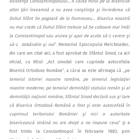
existenţa Constantinopolului… A căuta mirul pe la Bisericile
altor ţări înseamnă a nu avea conştiinţa şi încrederea că
Duhul Sfânt Se pogoară de la Dumnezeu… Biserica noastră
nu mai crede că Duhul Sfânt trebuie să Se coboare mai întâi
la Constantinopol sau aiurea şi apoi de acolo să-L cerem şi
să-L dobândim şi noi
”. Memoriul Episcopului Melchisedec,
din care am citat aici, a fost aprobat de Sfântul Sinod, ca act
oficial, cu titlul „Act sinodal care cuprinde autocefalia
Bisericii Ortodoxe Române”, a cărui ax este afirmaţia că „
pe
temeiul istoriei noastre române, pe temeiul legislaţiei
noastre moderne, pe temeiul demnităţii statului român şi al
demnităţii naţiunii române, Sfântul Sinod declară sus şi tare
că Biserica Ortodoxă Română a fost şi este autocefală în
cuprinsul teritoriului României şi nici o autoritate
bisericească străină nu are drept a ne impune ceva
” şi a
fost trimis la Constantinopol în februarie 1883, prin