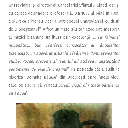
Ungrovlahiei şi director al Cancelariei Sfântului Sinod, dar şi
cu oarece deprindere profesorală. Din 1895 şi până în 1909
a slujit ca arhiereu-vicar al Mitropoliei Ungrovlahiei, cu titlul
de „Ploieşteanul”. A fost un mare slujitor, excelent interpret
al muzicii bizantine, un liturg prin excelenţă: „
Înalt, falnic şi
impunător… bun cântăreţ, cunoscător al rânduielilor
bisericeşti, un adevărat artist în săvârşirea dumnezeieştilor
slujbe. Vocea, prezenţa şi talentul lui atrăgeau, deşteptând
sentimente de evlavie creştină
”. În perioada cât a slujit la
biserica „Domniţa Bălaşa” din Bucureşti, spre finele vieţii
sale, se spune că veneau „
credincioşii din toate părţile ca
să-l audă
”.