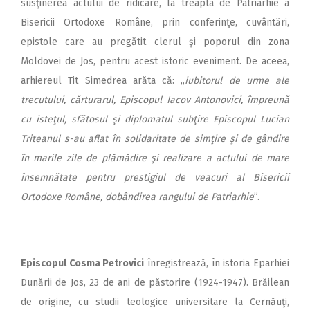
susţinerea actului de ridicare, la treapta de Patriarhie a
Bisericii Ortodoxe Române, prin conferinţe, cuvântări,
epistole care au pregătit clerul şi poporul din zona
Moldovei de Jos, pentru acest istoric eveniment. De aceea,
arhiereul Tit Simedrea arăta că: „
iubitorul de urme ale
trecutului, cărturarul, Episcopul Iacov Antonovici, împreună
cu isteţul, sfătosul şi diplomatul subţire Episcopul Lucian
Triteanul s-au aflat în solidaritate de simţire şi de gândire
în marile zile de plămădire şi realizare a actului de mare
însemnătate pentru prestigiul de veacuri al Bisericii
Ortodoxe Române, dobândirea rangului de Patriarhie
”.
Episcopul Cosma Petrovici
înregistrează, în istoria Eparhiei
Dunării de Jos, 23 de ani de păstorire (1924-1947). Brăilean
de origine, cu studii teologice universitare la Cernăuţi,