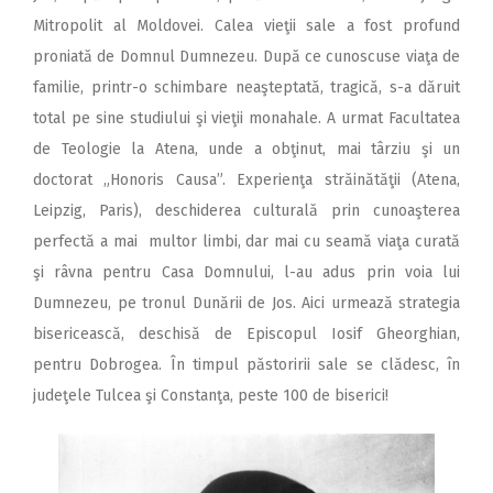
Mitropolit al Moldovei. Calea vieţii sale a fost profund
proniată de Domnul Dumnezeu. După ce cunoscuse viaţa de
familie, printr-o schimbare neaşteptată, tragică, s-a dăruit
total pe sine studiului şi vieţii monahale. A urmat Facultatea
de Teologie la Atena, unde a obţinut, mai târziu şi un
doctorat „Honoris Causa”. Experienţa străinătăţii (Atena,
Leipzig, Paris), deschiderea culturală prin cunoaşterea
perfectă a mai multor limbi, dar mai cu seamă viaţa curată
şi râvna pentru Casa Domnului, l-au adus prin voia lui
Dumnezeu, pe tronul Dunării de Jos. Aici urmează strategia
bisericească, deschisă de Episcopul Iosif Gheorghian,
pentru Dobrogea. În timpul păstoririi sale se clădesc, în
judeţele Tulcea şi Constanţa, peste 100 de biserici!