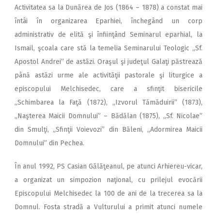
Activitatea sa la Dunărea de Jos (1864 – 1878) a constat mai
întâi în organizarea Eparhiei, închegând un corp
administrativ de elită şi înfiinţând Seminarul eparhial, la
Ismail, şcoala care stă la temelia Seminarului Teologic „Sf.
Apostol Andrei” de astăzi. Oraşul şi judeţul Galaţi păstrează
până astăzi urme ale activităţii pastorale şi liturgice a
episcopului Melchisedec, care a sfinţit bisericile
„Schimbarea la Faţă (1872), „Izvorul Tămăduirii” (1873),
„Naşterea Maicii Domnului” – Bădălan (1875), „Sf. Nicolae”
din Smulţi, „Sfinţii Voievozi” din Băleni, „Adormirea Maicii
Domnului” din Pechea.
În anul 1992, PS Casian Gălăţeanul, pe atunci Arhiereu-vicar,
a organizat un simpozion naţional, cu prilejul evocării
Episcopului Melchisedec la 100 de ani de la trecerea sa la
Domnul. Fosta stradă a Vulturului a primit atunci numele