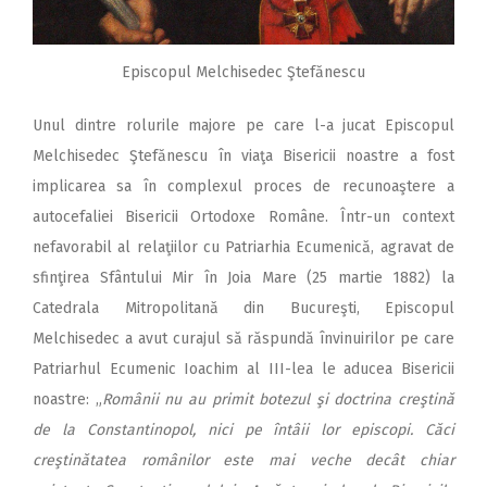
Episcopul Melchisedec Ştefănescu
Unul dintre rolurile majore pe care l-a jucat Episcopul
Melchisedec Ştefănescu în viaţa Bisericii noastre a fost
implicarea sa în complexul proces de recunoaştere a
autocefaliei Bisericii Ortodoxe Române. Într-un context
nefavorabil al relaţiilor cu Patriarhia Ecumenică, agravat de
sfinţirea Sfântului Mir în Joia Mare (25 martie 1882) la
Catedrala Mitropolitană din Bucureşti, Episcopul
Melchisedec a avut curajul să răspundă învinuirilor pe care
Patriarhul Ecumenic Ioachim al III-lea le aducea Bisericii
noastre: „
Românii nu au primit botezul şi doctrina creştină
de la Constantinopol, nici pe întâii lor episcopi. Căci
creştinătatea românilor este mai veche decât chiar