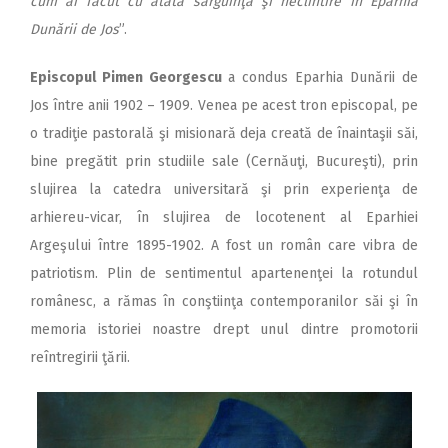
cum ai făcut cu atâta sârguinţă şi neclintire în Eparhia
Dunării de Jos
”.
Episcopul Pimen Georgescu
a condus Eparhia Dunării de
Jos între anii 1902 – 1909. Venea pe acest tron episcopal, pe
o tradiţie pastorală şi misionară deja creată de înaintaşii săi,
bine pregătit prin studiile sale (Cernăuţi, Bucureşti), prin
slujirea la catedra universitară şi prin experienţa de
arhiereu-vicar, în slujirea de locotenent al Eparhiei
Argeşului între 1895-1902. A fost un român care vibra de
patriotism. Plin de sentimentul apartenenţei la rotundul
românesc, a rămas în conştiinţa contemporanilor săi şi în
memoria istoriei noastre drept unul dintre promotorii
reîntregirii ţării.