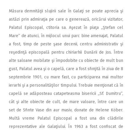
Măsura demnităţii slujirii sale în Galaţi se poate aprecia şi
astăzi prin admiraţia pe care o generează, oricărui vizitator,
Palatul Episcopal, ctitoria sa. Aşezat în piaţa „Ştefan cel
Mare” de atunci, în mijlocul unui parc bine amenajat, Palatul
a fost, timp de peste şase decenii, centru administrativ şi
reşedinţă episcopală pentru chiriarhii Dunării de Jos. Între
alte saloane mobilate şi împodobite cu obiecte de mult bun
gust, Palatul avea şi o capelă, care a fost sfinţită în ziua de 8
septembrie 1901, cu mare fast, cu participarea mai multor
ierarhi şi a personalităţilor timpului. Trebuie menţionat că în
capelă se adăposteau catapeteasma bisericii „Sf. Dumitru”,
cât şi alte obiecte de cult, de mare valoare, între care un
set de Sfinte Vase din aur masiv, donate de Helene Köber.
Multă vreme Palatul Episcopal a fost una din clădirile
reprezentative ale Galaţiului. În 1963 a fost confiscat de