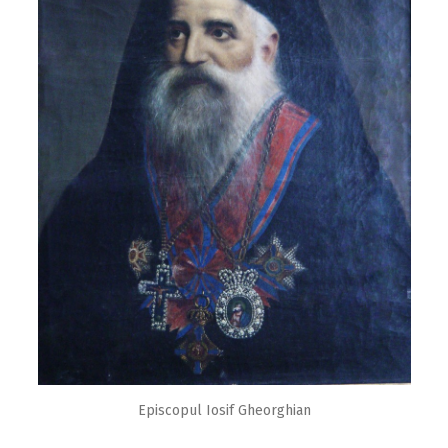
Episcopul Iosif Gheorghian