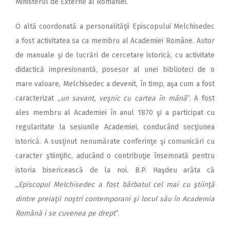
Ministerul de Externe al României.
O altă coordonată a personalităţii Episcopului Melchisedec
a fost activitatea sa ca membru al Academiei Române. Autor
de manuale şi de lucrări de cercetare istorică, cu activitate
didactică impresionantă, posesor al unei biblioteci de o
mare valoare, Melchisedec a devenit, în timp, aşa cum a fost
caracterizat „
un savant, veşnic cu cartea în mână
”. A fost
ales membru al Academiei în anul 1870 şi a participat cu
regularitate la sesiunile Academiei, conducând secţiunea
istorică. A susţinut nenumărate conferinţe şi comunicări cu
caracter ştiinţific, aducând o contribuţie însemnată pentru
istoria bisericească de la noi. B.P. Haşdeu arăta că
„
Episcopul Melchisedec a fost bărbatul cel mai cu ştiinţă
dintre prelaţii noştri contemporani şi locul său în Academia
Română i se cuvenea pe drept
”.