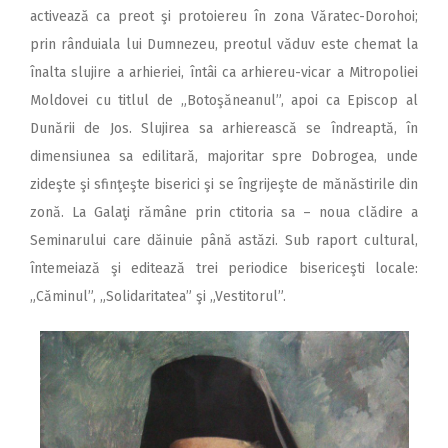
activează ca preot şi protoiereu în zona Văratec-Dorohoi;
prin rânduiala lui Dumnezeu, preotul văduv este chemat la
înalta slujire a arhieriei, întâi ca arhiereu-vicar a Mitropoliei
Moldovei cu titlul de „Botoşăneanul”, apoi ca Episcop al
Dunării de Jos. Slujirea sa arhierească se îndreaptă, în
dimensiunea sa edilitară, majoritar spre Dobrogea, unde
zideşte şi sfinţeşte biserici şi se îngrijeşte de mănăstirile din
zonă. La Galaţi rămâne prin ctitoria sa – noua clădire a
Seminarului care dăinuie până astăzi. Sub raport cultural,
întemeiază şi editează trei periodice bisericeşti locale:
„Căminul”, „Solidaritatea” şi „Vestitorul”.