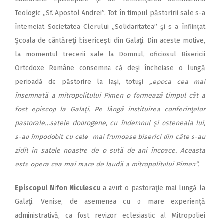
Teologic „Sf. Apostol Andrei”. Tot în timpul păstoririi sale s-a
întemeiat Societatea Clerului „Solidaritatea” şi s-a înfiinţat
Şcoala de cântăreţi bisericeşti din Galaţi. Din aceste motive,
la momentul trecerii sale la Domnul, oficiosul Bisericii
Ortodoxe Române consemna că deşi încheiase o lungă
perioadă de păstorire la Iaşi, totuşi
„epoca cea mai
însemnată a mitropolitului Pimen o formează timpul cât a
fost episcop la Galaţi. Pe lângă instituirea conferinţelor
pastorale…satele dobrogene, cu îndemnul şi osteneala lui,
s-au împodobit cu cele mai frumoase biserici din câte s-au
zidit în satele noastre de o sută de ani încoace. Aceasta
este opera cea mai mare de laudă a mitropolitului Pimen”.
Episcopul
Nifon Niculescu
a avut o pastoraţie mai lungă la
Galaţi. Venise, de asemenea cu o mare experienţă
administrativă, ca fost revizor eclesiastic al Mitropoliei