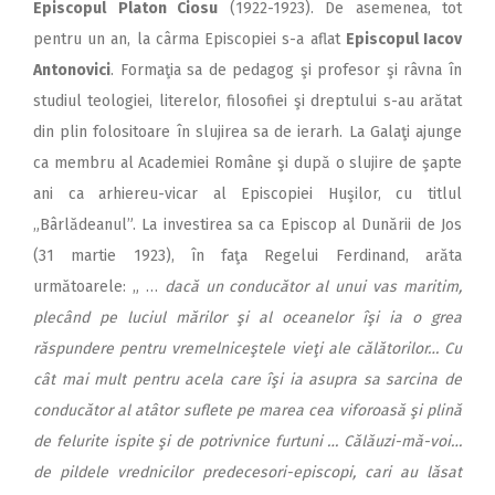
Episcopul
Platon Ciosu
(1922-1923). De asemenea, tot
pentru un an, la cârma Episcopiei s-a aflat
Episcopul Iacov
Antonovici
. Formaţia sa de pedagog şi profesor şi râvna în
studiul teologiei, literelor, filosofiei şi dreptului s-au arătat
din plin folositoare în slujirea sa de ierarh. La Galaţi ajunge
ca membru al Academiei Române şi după o slujire de şapte
ani ca arhiereu-vicar al Episcopiei Huşilor, cu titlul
„Bârlădeanul”. La investirea sa ca Episcop al Dunării de Jos
(31 martie 1923), în faţa Regelui Ferdinand, arăta
următoarele: „ …
dacă un conducător al unui vas maritim,
plecând pe luciul mărilor şi al oceanelor îşi ia o grea
răspundere pentru vremelniceştele vieţi ale călătorilor… Cu
cât mai mult pentru acela care îşi ia asupra sa sarcina de
conducător al atâtor suflete pe marea cea viforoasă şi plină
de felurite ispite şi de potrivnice furtuni … Călăuzi-mă-voi…
de pildele vrednicilor predecesori-episcopi, cari au lăsat