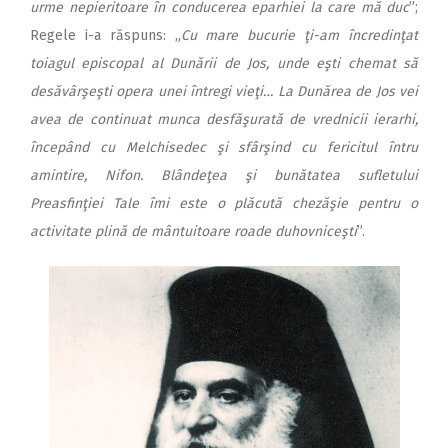
urme nepieritoare în conducerea eparhiei la care mă duc
”;
Regele i-a răspuns: „
Cu mare bucurie ţi-am încredinţat
toiagul episcopal al Dunării de Jos, unde eşti chemat să
desăvârşeşti opera unei întregi vieţi… La Dunărea de Jos vei
avea de continuat munca desfăşurată de vrednicii ierarhi,
începând cu Melchisedec şi sfârşind cu fericitul întru
amintire, Nifon. Blândeţea şi bunătatea sufletului
Preasfinţiei Tale îmi este o plăcută chezăşie pentru o
activitate plină de mântuitoare roade duhovniceşti
”.