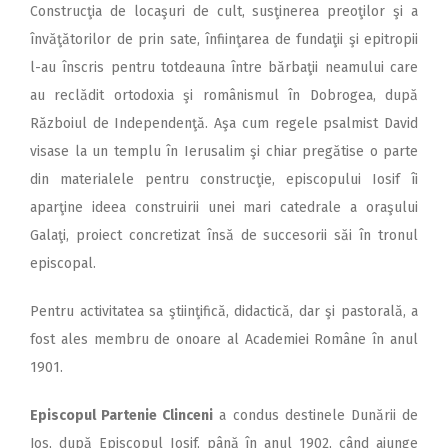
Construcţia de locaşuri de cult, susţinerea preoţilor şi a
învăţătorilor de prin sate, înfiinţarea de fundaţii şi epitropii
l-au înscris pentru totdeauna între bărbaţii neamului care
au reclădit ortodoxia şi românismul în Dobrogea, după
Războiul de Independenţă. Aşa cum regele psalmist David
visase la un templu în Ierusalim şi chiar pregătise o parte
din materialele pentru construcţie, episcopului Iosif îi
aparţine ideea construirii unei mari catedrale a oraşului
Galaţi, proiect concretizat însă de succesorii săi în tronul
episcopal.
Pentru activitatea sa ştiinţifică, didactică, dar şi pastorală, a
fost ales membru de onoare al Academiei Române în anul
1901.
Episcopul Partenie Clinceni
a condus destinele Dunării de
Jos, după Episcopul Iosif, până în anul 1902, când ajunge