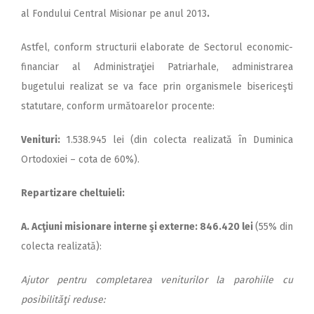
2018
al Fondului Central Misionar pe anul 2013
.
2017
Astfel, conform structurii elaborate de Sectorul economic-
2016
financiar al Administraţiei Patriarhale, administrarea
2015
bugetului realizat se va face prin organismele bisericeşti
statutare, conform următoarelor procente:
2014
2013
Venituri:
1.538.945 lei (din colecta realizată în Duminica
Ortodoxiei – cota de 60%).
2012
2011
Repartizare cheltuieli:
2010
A. Acţiuni misionare interne şi externe: 846.420 lei
(55% din
2009
colecta realizată):
Ajutor pentru completarea veniturilor la parohiile cu
posibilităţi reduse: