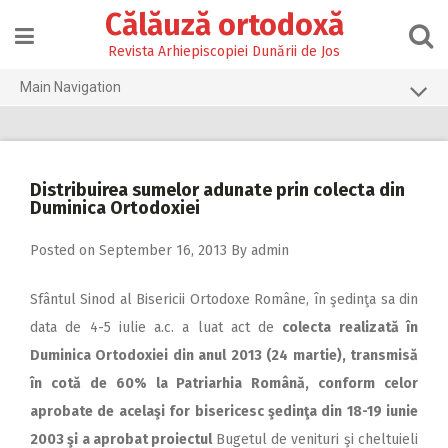
Skip
Călăuză ortodoxă
to
content
Revista Arhiepiscopiei Dunării de Jos
Main Navigation
Prima pagină
2026
Distribuirea sumelor adunate prin colecta din
2025
Duminica Ortodoxiei
2024
Posted on
September 16, 2013
By
admin
2023
Sfântul Sinod al Bisericii Ortodoxe Române, în şedinţa sa din
2022
data de 4-5 iulie a.c. a luat act de
colecta realizată în
2021
Duminica Ortodoxiei din anul 2013 (24 martie), transmisă
2020
în cotă de 60% la Patriarhia Română, conform celor
aprobate de acelaşi for bisericesc şedinţa din 18-19 iunie
2019
2003 şi a aprobat proiectul
Bugetul de venituri şi cheltuieli