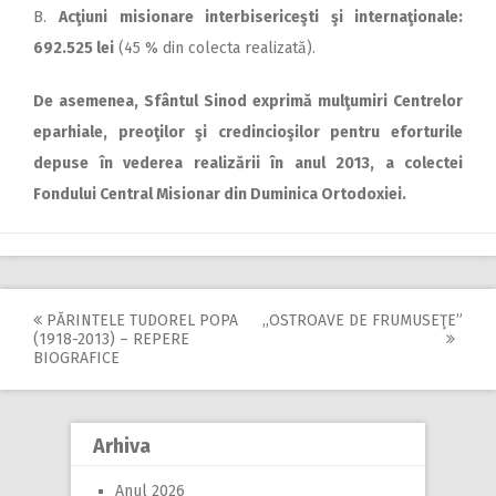
B.
Acţiuni misionare interbisericeşti şi internaţionale:
692.525 lei
(45 % din colecta realizată).
De asemenea, Sfântul Sinod exprimă mulţumiri Centrelor
eparhiale, preoţilor şi credincioşilor pentru eforturile
depuse în vederea realizării în anul 2013, a colectei
Fondului Central Misionar din Duminica Ortodoxiei.
PĂRINTELE TUDOREL POPA
,,OSTROAVE DE FRUMUSEŢE”
Post
(1918-2013) – REPERE
BIOGRAFICE
navigation
Arhiva
Anul 2026