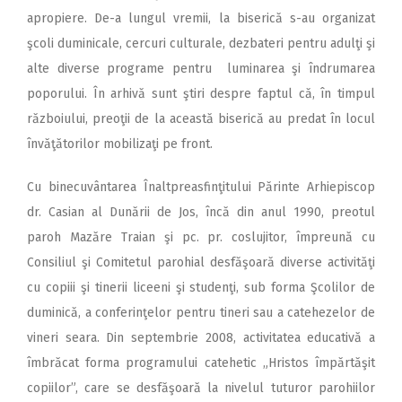
apropiere. De-a lungul vremii, la biserică s-au organizat
şcoli duminicale, cercuri culturale, dezbateri pentru adulţi şi
alte diverse programe pentru luminarea şi îndrumarea
poporului. În arhivă sunt ştiri despre faptul că, în timpul
războiului, preoţii de la această biserică au predat în locul
învăţătorilor mobilizaţi pe front.
Cu binecuvântarea Înaltpreasfinţitului Părinte Arhiepiscop
dr. Casian al Dunării de Jos, încă din anul 1990, preotul
paroh Mazăre Traian şi pc. pr. coslujitor, împreună cu
Consiliul şi Comitetul parohial desfăşoară diverse activităţi
cu copiii şi tinerii liceeni şi studenţi, sub forma Şcolilor de
duminică, a conferinţelor pentru tineri sau a catehezelor de
vineri seara. Din septembrie 2008, activitatea educativă a
îmbrăcat forma programului catehetic „Hristos împărtăşit
copiilor”, care se desfăşoară la nivelul tuturor parohiilor