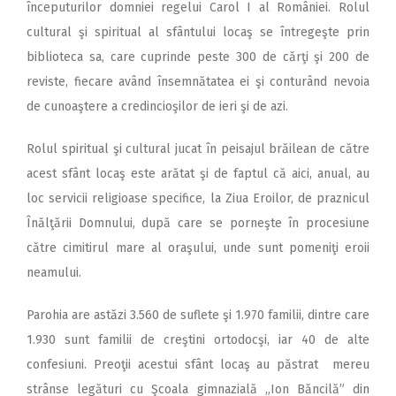
începuturilor domniei regelui Carol I al României. Rolul
cultural şi spiritual al sfântului locaş se întregeşte prin
biblioteca sa, care cuprinde peste 300 de cărţi şi 200 de
reviste, fiecare având însemnătatea ei şi conturând nevoia
de cunoaştere a credincioşilor de ieri şi de azi.
Rolul spiritual şi cultural jucat în peisajul brăilean de către
acest sfânt locaş este arătat şi de faptul că aici, anual, au
loc servicii religioase specifice, la Ziua Eroilor, de praznicul
Înălţării Domnului, după care se porneşte în procesiune
către cimitirul mare al oraşului, unde sunt pomeniţi eroii
neamului.
Parohia are astăzi 3.560 de suflete şi 1.970 familii, dintre care
1.930 sunt familii de creştini ortodocşi, iar 40 de alte
confesiuni. Preoţii acestui sfânt locaş au păstrat mereu
strânse legături cu Şcoala gimnazială „Ion Băncilă” din