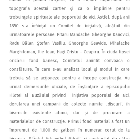
topografia acestui cartier şi ca o împlinire pentru
trebuinţele spirituale ale poporului de aici. Astfel, după anii
1850 s-a înfiinţat un Comitet de iniţiativă, alcătuit din
următoarele persoane: Pitaru Mandache, Gheorghe Danovici,
Radu Bălan, Ştefan Vasiliu, Gheorghe Geavide, Mihalache
Marghiloman, Ilie Ioan, Hagi Cristu – Ceapiru. În ciuda lipsei
oricărui fond bănesc, Comitetul amintit convoacă o
consfătuire, în care s-au analizat locul şi modul în care
trebuia să se acţioneze pentru a începe construcţia. Au
urmat demersurile oficiale, de înştiinţare a episcopului
Filotei al Buzăului privind iniţiativa poporului de aici,
derularea unei campanii de colecte numite „discuri”, în
bisericile existente atunci, dar şi de procurare a
materialelor de construcţie. Primul fond material a fost un
împrumut de 1.000 de galbeni în numerar, cerut de la
biserica „Sfântul Arhanghel Mihail” şi contractat de către