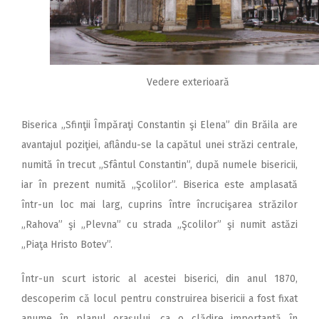
Vedere exterioară
Biserica „Sfinţii Împăraţi Constantin şi Elena” din Brăila are
avantajul poziţiei, aflându-se la capătul unei străzi centrale,
numită în trecut „Sfântul Constantin”, după numele bisericii,
iar în prezent numită „Şcolilor”. Biserica este amplasată
într-un loc mai larg, cuprins între încrucişarea străzilor
„Rahova” şi „Plevna” cu strada „Şcolilor” şi numit astăzi
„Piaţa Hristo Botev”.
Într-un scurt istoric al acestei biserici, din anul 1870,
descoperim că locul pentru construirea bisericii a fost fixat
anume în planul oraşului, ca o clădire importantă în