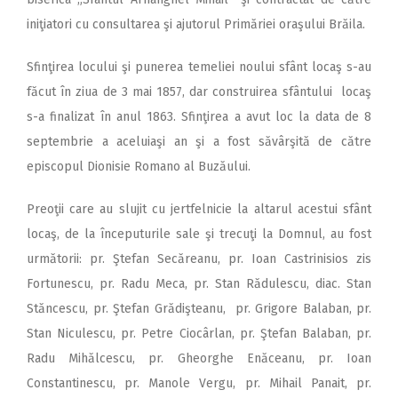
iniţiatori cu consultarea şi ajutorul Primăriei oraşului Brăila.
Sfinţirea locului şi punerea temeliei noului sfânt locaş s-au
făcut în ziua de 3 mai 1857, dar construirea sfântului locaş
s-a finalizat în anul 1863. Sfinţirea a avut loc la data de 8
septembrie a aceluiaşi an şi a fost săvârşită de către
episcopul Dionisie Romano al Buzăului.
Preoţii care au slujit cu jertfelnicie la altarul acestui sfânt
locaş, de la începuturile sale şi trecuţi la Domnul, au fost
următorii: pr. Ştefan Secăreanu, pr. Ioan Castrinisios zis
Fortunescu, pr. Radu Meca, pr. Stan Rădulescu, diac. Stan
Stăncescu, pr. Ştefan Grădişteanu, pr. Grigore Balaban, pr.
Stan Niculescu, pr. Petre Ciocârlan, pr. Ştefan Balaban, pr.
Radu Mihălcescu, pr. Gheorghe Enăceanu, pr. Ioan
Constantinescu, pr. Manole Vergu, pr. Mihail Panait, pr.