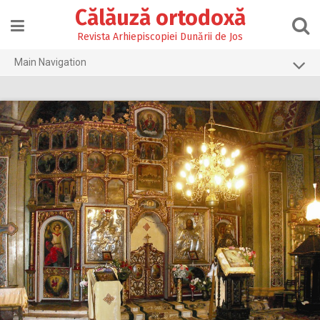
Skip
Călăuză ortodoxă
to
content
Revista Arhiepiscopiei Dunării de Jos
Main Navigation
Prima pagină
2026
2025
2024
2023
2022
2021
2020
2019