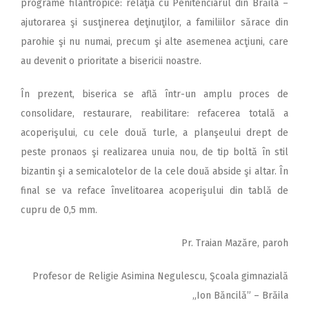
programe filantropice: relaţia cu Penitenciarul din Brăila –
ajutorarea şi susţinerea deţinuţilor, a familiilor sărace din
parohie şi nu numai, precum şi alte asemenea acţiuni, care
au devenit o prioritate a bisericii noastre.
În prezent, biserica se află într-un amplu proces de
consolidare, restaurare, reabilitare: refacerea totală a
acoperişului, cu cele două turle, a planşeului drept de
peste pronaos şi realizarea unuia nou, de tip boltă în stil
bizantin şi a semicalotelor de la cele două abside şi altar. În
final se va reface învelitoarea acoperişului din tablă de
cupru de 0,5 mm.
Pr. Traian Mazăre, paroh
Profesor de Religie Asimina Negulescu, Şcoala gimnazială
„Ion Băncilă” – Brăila