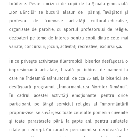
brăilene. Peste cincizeci de copii de la Şcoala gimnazială
„Ion Băncilă” se bucură, alături de părinţi, învăţători şi
profesori de frumoase activităţi cultural-educative,
organizate de parohie, cu aportul profesorului de religie:
dezbateri pe teme de interes pentru copii, dintre cele mai
variate, concursuri, jocuri, activităţi recreative, excursii ş.a.
În ce priveşte activitatea filantropică, biserica desfăşoară o
impresionantă activitate, bazată pe iubirea de oameni la
care ne îndeamnă Mântuitorul: de cca 25 ani, la biserică se
desfăşoară programul „Înmormântarea Morţilor Nimănui”.
În cadrul acestei activităţi emoţionante pentru orice
participant, pe lângă serviciul religios al înmormântării
propriu-zise, se săvârşesc toate celelalte pomeniri cuvenite
şi toate parastasele până la şapte ani, pentru sufletele
uitate pe nedrept. Cu caracter permanent se derulează alte