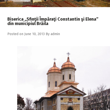
2018
2017
Biserica ,,Sfinţii Împăraţi Constantin şi Elena”
2016
din municipiul Brăila
2015
Posted on
June 10, 2013
By
admin
2014
2013
2012
2011
2010
2009