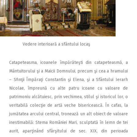
Vedere interioară a sfântului locaş
Catapeteasma, icoanele împărăteşti din catapeteasmă, a
Mântuitorului şi a Maicii Domnului, precum şi cea a hramului
– Sfinţii Împăraţi Constantin şi Elena, şi a Sfântului Ierarh
Nicolae, împreună cu alte patru icoane cu valoare de
patrimoniu alcătuiesc, prin vechimea, stilul şi istoricul lor, o
veritabilă colecţie de artă veche bisericească. În cafas, la
jumătatea arcului central, tronează un alt obiect de valoare
inestimabilă: Stema României Mari, sculptată în lemn de tei
aurit, aparţinând sfârşitului de sec. XIX, din perioada