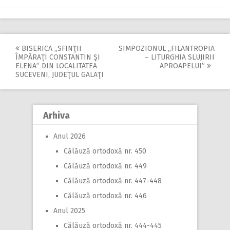
BISERICA ,,SFINŢII
SIMPOZIONUL ,,FILANTROPIA
Post
ÎMPĂRAŢI CONSTANTIN ŞI
– LITURGHIA SLUJIRII
ELENA” DIN LOCALITATEA
APROAPELUI”
navigation
SUCEVENI, JUDEŢUL GALAŢI
Arhiva
Anul 2026
Călăuză ortodoxă nr. 450
Călăuză ortodoxă nr. 449
Călăuză ortodoxă nr. 447-448
Călăuză ortodoxă nr. 446
Anul 2025
Călăuză ortodoxă nr. 444-445