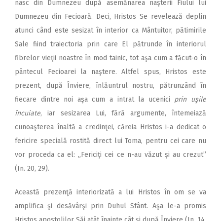
nasc din Dumnezeu după asemănarea naşterii Fiului lui
Dumnezeu din Fecioară. Deci, Hristos Se revelează deplin
atunci când este sesizat în interior ca Mântuitor, pătimirile
Sale fiind traiectoria prin care El pătrunde în interiorul
fibrelor vieţii noastre în mod tainic, tot aşa cum a făcut-o în
pântecul Fecioarei la naştere. Altfel spus, Hristos este
prezent, după Înviere, înlăuntrul nostru, pătrunzând în
fiecare dintre noi aşa cum a intrat la ucenici
prin uşile
încuiate
, iar sesizarea Lui, fără argumente, întemeiază
cunoaşterea înaltă a credinţei, căreia Hristos i-a dedicat o
fericire specială rostită direct lui Toma, pentru cei care nu
vor proceda ca el: „Fericiţi cei ce n-au văzut şi au crezut”
(In. 20, 29).
Această prezenţă interiorizată a lui Hristos în om se va
amplifica şi desăvârşi prin Duhul Sfânt. Aşa le-a promis
Hristos apostolilor Săi atât înainte cât şi după Înviere (In. 14,