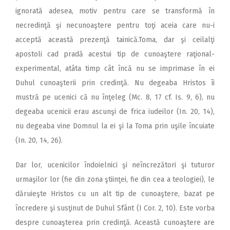
ignorată adesea, motiv pentru care se transformă în
necredinţă şi necunoaştere pentru toţi aceia care nu-i
acceptă această prezenţă tainică.Toma, dar şi ceilalţi
apostoli cad pradă acestui tip de cunoaştere raţional-
experimental, atâta timp cât încă nu se imprimase în ei
Duhul cunoaşterii prin credinţă. Nu degeaba Hristos îi
mustră pe ucenici că nu înţeleg (Mc. 8, 17 cf. Is. 9, 6), nu
degeaba ucenicii erau ascunşi de frica iudeilor (In. 20, 14),
nu degeaba vine Domnul la ei şi la Toma prin uşile încuiate
(In. 20, 14, 26).
Dar lor, ucenicilor îndoielnici şi neîncrezători şi tuturor
urmaşilor lor (fie din zona ştiinţei, fie din cea a teologiei), le
dăruieşte Hristos cu un alt tip de cunoaştere, bazat pe
încredere şi susţinut de Duhul Sfânt (I Cor. 2, 10). Este vorba
despre cunoaşterea prin credinţă. Această cunoaştere are