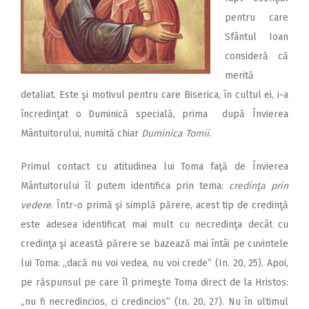
pentru care
Sfântul Ioan
consideră că
merită
detaliat. Este şi motivul pentru care Biserica, în cultul ei, i-a
încredinţat o Duminică specială, prima după Învierea
Mântuitorului, numită chiar
Duminica Tomii
.
Primul contact cu atitudinea lui Toma faţă de Învierea
Mântuitorului îl putem identifica prin tema:
credinţa prin
vedere
. Într-o primă şi simplă părere, acest tip de credinţă
este adesea identificat mai mult cu necredinţa decât cu
credinţa şi această părere se bazează mai întâi pe cuvintele
lui Toma: „dacă nu voi vedea, nu voi crede” (In. 20, 25). Apoi,
pe răspunsul pe care îl primeşte Toma direct de la Hristos:
„nu fi necredincios, ci credincios” (In. 20, 27). Nu în ultimul