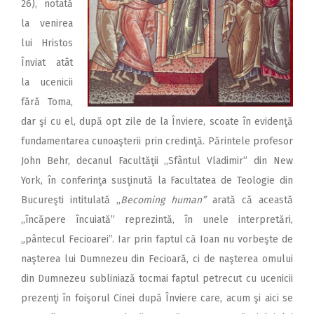
26), notată
la venirea
lui Hristos
Înviat atât
la ucenicii
fără Toma,
dar şi cu el, după opt zile de la Înviere, scoate în evidenţă
fundamentarea cunoaşterii prin credinţă. Părintele profesor
John Behr, decanul Facultăţii ,,Sfântul Vladimir” din New
York, în conferinţa susţinută la Facultatea de Teologie din
Bucureşti intitulată ,,
Becoming human”
arată că această
,,încăpere încuiată” reprezintă, în unele interpretări,
„pântecul Fecioarei”. Iar prin faptul că Ioan nu vorbeşte de
naşterea lui Dumnezeu din Fecioară, ci de naşterea omului
din Dumnezeu subliniază tocmai faptul petrecut cu ucenicii
prezenţi în foişorul Cinei după Înviere care, acum şi aici se