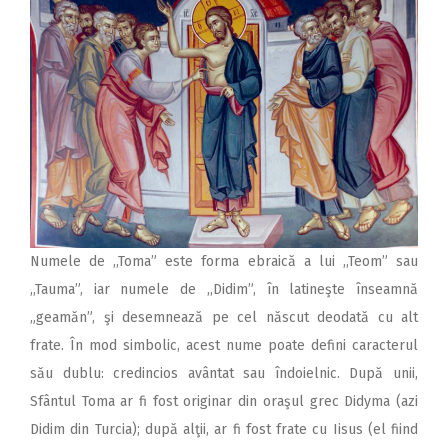
Numele de ,,Toma” este forma ebraică a lui ,,Teom” sau
,,Tauma”, iar numele de ,,Didim”, în latineşte înseamnă
„geamăn”, şi desemnează pe cel născut deodată cu alt
frate. În mod simbolic, acest nume poate defini caracterul
său dublu: credincios avântat sau îndoielnic. După unii,
Sfântul Toma ar fi fost originar din oraşul grec Didyma (azi
Didim din Turcia); după alţii, ar fi fost frate cu Iisus (el fiind