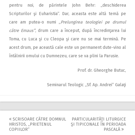
pentru noi, de părintele John Behr: „deschiderea
Scripturilor şi Euharistia”. Dar, aceasta este altă temă pe
care am putea-o numi ,,
Prelungirea teologiei pe drumul
către Emaus”
, drum care a început, după încredinţarea lui
Toma, cu Luca şi cu Cleopa şi care nu se mai termină. Pe
acest drum, pe această cale este un permanent dute-vino al
întâlnirii omului cu Dumnezeu, care se va plini la Parusie.
Prof. dr. Gheorghe Butuc,
Seminarul Teologic ,,Sf. Ap. Andrei” Galaţi
SCRISOARE CĂTRE DOMNUL
PARTICULARITĂŢI LITURGICE
Post
HRISTOS, ,,PRIETENUL
ŞI TIPICONALE ÎN PERIOADA
COPIILOR”
PASCALĂ