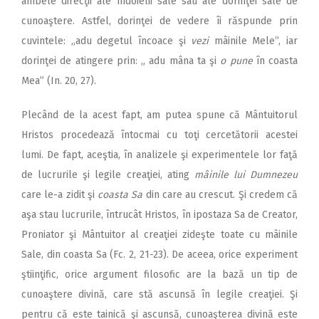
ambele direcţii ale îndoielii sale sau ale dorinţei sale de
cunoaştere. Astfel, dorinţei de vedere îi răspunde prin
cuvintele: „adu degetul încoace şi
vezi
mâinile Mele”, iar
dorinţei de atingere prin: „ adu mâna ta şi
o pune
în coasta
Mea” (In. 20, 27).
Plecând de la acest fapt, am putea spune că Mântuitorul
Hristos procedează întocmai cu toţi cercetătorii acestei
lumi. De fapt, aceştia, în analizele şi experimentele lor faţă
de lucrurile şi legile creaţiei, ating
mâinile lui Dumnezeu
care le-a zidit şi
coasta Sa
din care au crescut. Şi credem că
aşa stau lucrurile, întrucât Hristos, în ipostaza Sa de Creator,
Proniator şi Mântuitor al creaţiei zideşte toate cu mâinile
Sale, din coasta Sa (Fc. 2, 21-23). De aceea, orice experiment
ştiinţific, orice argument filosofic are la bază un tip de
cunoaştere divină, care stă ascunsă în legile creaţiei. Şi
pentru că este tainică şi ascunsă, cunoaşterea divină este