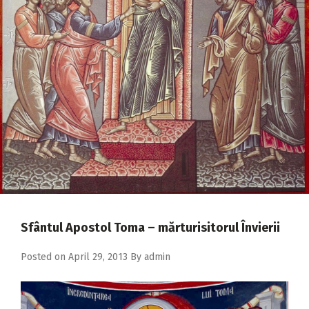
2018
2017
2016
2015
2014
2013
2012
2011
2010
Sfântul Apostol Toma – mărturisitorul Învierii
2009
Posted on
April 29, 2013
By
admin