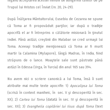
legând acceptarea acestei minuni de atingerea rănilor de pe
Trupul lui Hristos cel Înviat (In. 20, 24-29).
După Înălţarea Mântuitorului, Eusebiu de Cezarea ne spune
că Toma ar fi propovăduit parţilor, iar după o tradiţie
apocrifă el ar fi întreprins o călătorie misionară în ţinutul
Indiei. Până astăzi, creştinii din Malabar se cred urmaşii lui
Toma. Aceeaşi tradiţie menţionează că Toma ar fi murit
martir la Calamina (Mylapore), lângă Madras, în India, fiind
străpuns de o lance. Moaştele sale sunt păstrate până
astăzi în Edessa (Urga, în Turcia) din anul 165 sau 394.
Nu avem nici o scriere canonică a lui Toma, însă îi sunt
atribuite mai multe texte apocrife: 1)
Apocalipsa lui Toma
(scrisă în context maniheic, în sec. V şi descoperită în sec.
XX); 2)
Cartea lui Toma
(datată în sec. IV şi descoperită în
sec. XX); 3)
Evanghelia copilăriei lui Iisus după Toma
(text