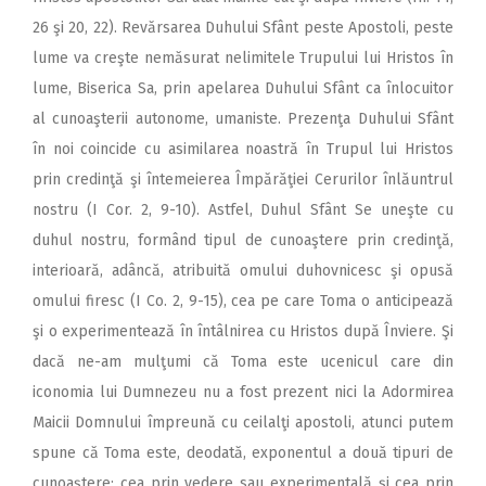
26 şi 20, 22). Revărsarea Duhului Sfânt peste Apostoli, peste
lume va creşte nemăsurat nelimitele Trupului lui Hristos în
lume, Biserica Sa, prin apelarea Duhului Sfânt ca înlocuitor
al cunoaşterii autonome, umaniste. Prezenţa Duhului Sfânt
în noi coincide cu asimilarea noastră în Trupul lui Hristos
prin credinţă şi întemeierea Împărăţiei Cerurilor înlăuntrul
nostru (I Cor. 2, 9-10). Astfel, Duhul Sfânt Se uneşte cu
duhul nostru, formând tipul de cunoaştere prin credinţă,
interioară, adâncă, atribuită omului duhovnicesc şi opusă
omului firesc (I Co. 2, 9-15), cea pe care Toma o anticipează
şi o experimentează în întâlnirea cu Hristos după Înviere. Şi
dacă ne-am mulţumi că Toma este ucenicul care din
iconomia lui Dumnezeu nu a fost prezent nici la Adormirea
Maicii Domnului împreună cu ceilalţi apostoli, atunci putem
spune că Toma este, deodată, exponentul a două tipuri de
cunoaştere: cea prin vedere sau experimentală şi cea prin