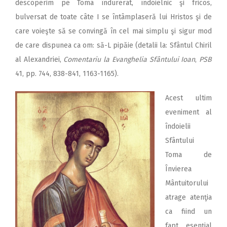
descoperim pe Toma îndurerat, îndoielnic şi fricos,
bulversat de toate câte I se întâmplaseră lui Hristos şi de
care voieşte să se convingă în cel mai simplu şi sigur mod
de care dispunea ca om: să-L pipăie (detalii la: Sfântul Chiril
al Alexandriei,
Comentariu la Evanghelia Sfântului Ioan
,
PSB
41, pp. 744, 838-841, 1163-1165).
Acest ultim
eveniment al
îndoielii
Sfântului
Toma de
Învierea
Mântuitorului
atrage atenţia
ca fiind un
fapt esenţial