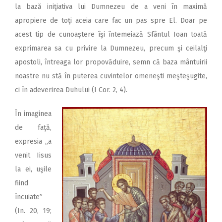
la bază iniţiativa lui Dumnezeu de a veni în maximă
apropiere de toţi aceia care fac un pas spre El. Doar pe
acest tip de cunoaştere îşi întemeiază Sfântul Ioan toată
exprimarea sa cu privire la Dumnezeu, precum şi ceilalţi
apostoli, întreaga lor propovăduire, semn că baza mântuirii
noastre nu stă în puterea cuvintelor omeneşti meşteşugite,
ci în adeverirea Duhului (I Cor. 2, 4).
Î
n imaginea
de faţă,
expresia „a
venit Iisus
la ei, uşile
fiind
încuiate”
(In. 20, 19;