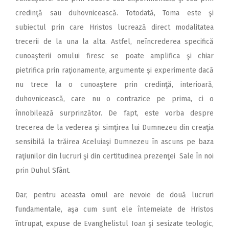
credinţă sau duhovnicească. Totodată, Toma este şi
subiectul prin care Hristos lucrează direct modalitatea
trecerii de la una la alta. Astfel, neîncrederea specifică
cunoaşterii omului firesc se poate amplifica şi chiar
pietrifica prin raţionamente, argumente şi experimente dacă
nu trece la o cunoaştere prin credinţă, interioară,
duhovnicească, care nu o contrazice pe prima, ci o
înnobilează surprinzător. De fapt, este vorba despre
trecerea de la vederea şi simţirea lui Dumnezeu din creaţia
sensibilă la trăirea Aceluiaşi Dumnezeu în ascuns pe baza
raţiunilor din lucruri şi din certitudinea prezenţei Sale în noi
prin Duhul Sfânt.
Dar, pentru aceasta omul are nevoie de două lucruri
fundamentale, aşa cum sunt ele întemeiate de Hristos
întrupat, expuse de Evanghelistul Ioan şi sesizate teologic,