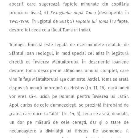
apocrif, care sugerează faptele minunate din copilăria
pruncului Iisus); 4)
Evanghelia după Toma
(descoperită în
1945-1946, în Egiptul de Sus); 5)
Faptele lui Toma
(13 fapte,
despre tot ceea ce a făcut Toma în India).
Teologia tomistă este legată de evenimentele relatate de
Sfântul Ioan Teologul, în mod special cel aflat în legătură
directă cu Învierea Mântuitorului. În descrierile ioaniene
despre Toma descoperim atitudinea omului complet, care
vine în faţa Mântuitorului aşa cum este. Astfel, Toma se arată
dispus să moară împreună cu Hristos (In. 11, 16), dacă iudeii
vor vrea să-L ucidă pe Domnul pentru învierea lui Lazăr.
Apoi, curios de cele dumnezeieşti, se prezintă întrebând de
„calea care duce la Tatăl” (In. 14, 5), ceea ce arată, deodată,
un dor pe măsură de cele cereşti, dar şi o stare de
necunoaştere a divinităţii lui Hristos. De asemenea, îl