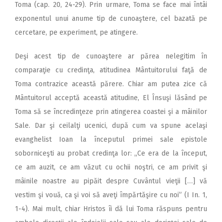
Toma (cap. 20, 24-29). Prin urmare, Toma se face mai întâi
exponentul unui anume tip de cunoaştere, cel bazată pe
cercetare, pe experiment, pe atingere.
Deşi acest tip de cunoaştere ar părea nelegitim în
comparaţie cu credinţa, atitudinea Mântuitorului faţă de
Toma contrazice această părere. Chiar am putea zice că
Mântuitorul acceptă această atitudine, El Însuşi lăsând pe
Toma să se încredinţeze prin atingerea coastei şi a mâinilor
Sale. Dar şi ceilalţi ucenici, după cum va spune acelaşi
evanghelist Ioan la începutul primei sale epistole
soborniceşti au probat credinţa lor: „Ce era de la început,
ce am auzit, ce am văzut cu ochii noştri, ce am privit şi
mâinile noastre au pipăit despre Cuvântul vieţii […] vă
vestim şi vouă, ca şi voi să aveţi împărtăşire cu noi” (I In. 1,
1-4). Mai mult, chiar Hristos îi dă lui Toma răspuns pentru