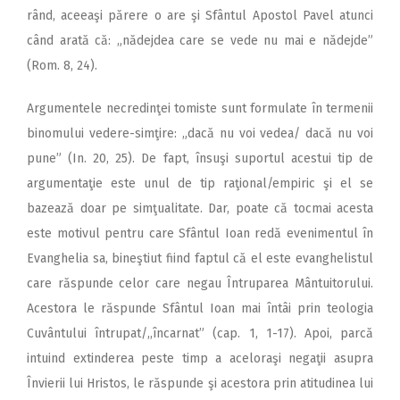
rând, aceeaşi părere o are şi Sfântul Apostol Pavel atunci
când arată că: „nădejdea care se vede nu mai e nădejde”
(Rom. 8, 24).
Argumentele necredinţei tomiste sunt formulate în termenii
binomului vedere-simţire: „dacă nu voi vedea/ dacă nu voi
pune” (In. 20, 25). De fapt, însuşi suportul acestui tip de
argumentaţie este unul de tip raţional/empiric şi el se
bazează doar pe simţualitate. Dar, poate că tocmai acesta
este motivul pentru care Sfântul Ioan redă evenimentul în
Evanghelia sa, bineştiut fiind faptul că el este evanghelistul
care răspunde celor care negau Întruparea Mântuitorului.
Acestora le răspunde Sfântul Ioan mai întâi prin teologia
Cuvântului întrupat/,,încarnat” (cap. 1, 1-17). Apoi, parcă
intuind extinderea peste timp a aceloraşi negaţii asupra
Învierii lui Hristos, le răspunde şi acestora prin atitudinea lui