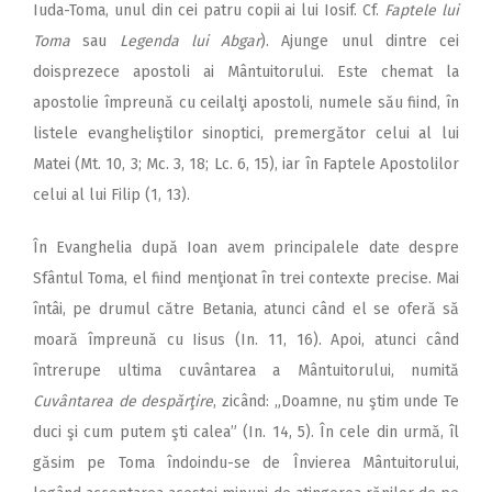
Iuda-Toma, unul din cei patru copii ai lui Iosif. Cf.
Faptele lui
Toma
sau
Legenda lui Abgar
). Ajunge unul dintre cei
doisprezece apostoli ai Mântuitorului. Este chemat la
apostolie împreună cu ceilalţi apostoli, numele său fiind, în
listele evangheliştilor sinoptici, premergător celui al lui
Matei (Mt. 10, 3; Mc. 3, 18; Lc. 6, 15), iar în Faptele Apostolilor
celui al lui Filip (1, 13).
În Evanghelia după Ioan avem principalele date despre
Sfântul Toma, el fiind menţionat în trei contexte precise. Mai
întâi, pe drumul către Betania, atunci când el se oferă să
moară împreună cu Iisus (In. 11, 16). Apoi, atunci când
întrerupe ultima cuvântarea a Mântuitorului, numită
Cuvântarea de despărţire
, zicând: „Doamne, nu ştim unde Te
duci şi cum putem şti calea” (In. 14, 5). În cele din urmă, îl
găsim pe Toma îndoindu-se de Învierea Mântuitorului,