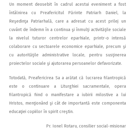
Un moment deosebit în cadrul acestui eveniment a fost
întâlnirea cu Preafericitul Părinte Patriarh Daniel, la
Reşedinţa Patriarhală, care a adresat cu acest prilej un
cuvânt de îndemn în a continua şi înmulţi activităţile sociale
la nivelul tuturor centrelor eparhiale, printr-o intensă
colaborare cu sectoarele economice eparhiale, precum şi
cu autorităţile administrative locale, pentru susţinerea
proiectelor sociale şi ajutorarea persoanelor defavorizate.
Totodată, Preafericirea Sa a arătat că lucrarea filantropică
este o continuare a Liturghiei sacramentale, opera
filantropică fiind o manifestare a iubirii milostive a lui
Hristos, menţionând şi cât de importantă este componenta
educaţiei copiilor în spirit creştin.
Pr. Ionel Rotaru, consilier social-misionar