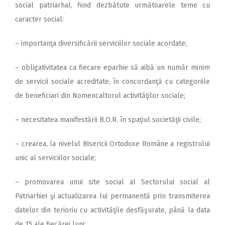
social patriarhal, fiind dezbătute următoarele teme cu
caracter social:
– importanţa diversificării serviciilor sociale acordate;
– obligativitatea ca fiecare eparhie să aibă un număr minim
de servicii sociale acreditate, în concordanţă cu categoriile
de beneficiari din Nomencaltorul activităţilor sociale;
– necesitatea manifestării B.O.R. în spaţiul societăţii civile;
– crearea, la nivelul Bisericii Ortodoxe Române a registrului
unic al serviciilor sociale;
– promovarea unui site social al Sectorului social al
Patriarhiei şi actualizarea lui permanentă prin transmiterea
datelor din terioriu cu activităţile desfăşurate, până la data
de 15 ale fiecărei luni;