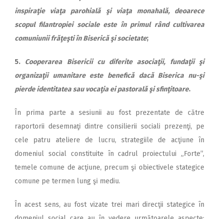
inspiraţie viaţa parohială şi viaţa monahală, deoarece
scopul filantropiei sociale este în primul rând cultivarea
comuniunii frăţeşti în Biserică şi societate
;
5.
Cooperarea Bisericii cu diferite asociaţii, fundaţii şi
organizaţii umanitare este benefică dacă Biserica nu-şi
pierde identitatea sau vocaţia ei pastorală şi sfinţitoare
.
În prima parte a sesiunii au fost prezentate de către
raportorii desemnaţi dintre consilierii sociali prezenţi, pe
cele patru ateliere de lucru, strategiile de acţiune în
domeniul social constituite în cadrul proiectului „Forte”,
temele comune de acţiune, precum şi obiectivele stategice
comune pe termen lung şi mediu.
În acest sens, au fost vizate trei mari direcţii stategice în
domeniul social care au în vedere următoarele aspecte: