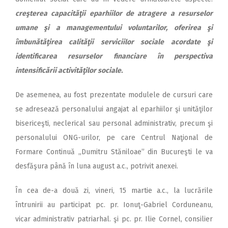
creşterea capacităţii eparhiilor de atragere a resurselor
umane şi a managementului voluntarilor, oferirea şi
îmbunătăţirea calităţii serviciilor sociale acordate şi
identificarea resurselor financiare în perspectiva
intensificării activităţilor sociale.
De asemenea, au fost prezentate modulele de cursuri care
se adresează personalului angajat al eparhiilor şi unităţilor
bisericeşti, neclerical sau personal administrativ, precum şi
personalului ONG-urilor, pe care Centrul Naţional de
Formare Continuă „Dumitru Stăniloae” din Bucureşti le va
desfăşura până în luna august a.c., potrivit anexei.
În cea de-a două zi, vineri, 15 martie a.c., la lucrările
întrunirii au participat pc. pr. Ionuţ-Gabriel Corduneanu,
vicar administrativ patriarhal. şi pc. pr. Ilie Cornel, consilier