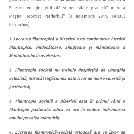
Bisericii, vocaţie spirituală şi necesitate practică”, în Aula
Magna „Teoctist Patriarhul” (3 noiembrie 2011, Palatul
Patriarhiei):
1.
Lucrarea filantropică a Bisericii este continuarea lucrării
filantropice, vindecătoare, sfinţitoare şi mântuitoare a
Mântuitorului Iisus Hristos
;
2.
Filantropia socială nu trebuie despărţită de Liturghia
eclesială, întrucât rugăciunea este izvor de iubire smerită şi
jertfelnică
;
3.
Filantropia socială a Bisericii este în primul rând o
filantropie pastorală, adică ea are în vedere îndrumarea
omului pe calea mântuirii
;
4.
Lucrarea filantropică-socială ortodoxă are ca izvor de