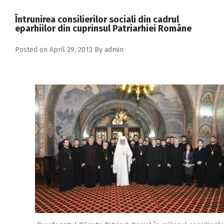
2018
Întrunirea consilierilor sociali din cadrul
2017
eparhiilor din cuprinsul Patriarhiei Române
2016
Posted on
April 29, 2013
By
admin
2015
2014
2013
2012
2011
2010
2009