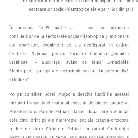
Preafericitul Părinte Patriarh Daniel în mijlocul consilieril
sectoarelor social-filantropice ale eparhiilor din ţară
În perioada 14-15 martie a.c. a avut loc întrunirea
consilierilor de la sectoarele social-filantropice şi misionare
ale eparhiilor, eveniment ce s-a desfăşurat în cadrul
Centrului Naţional pentru Formare Continuă „Dumitru
Stăniloae” – Bucureşti, având ca temă: „Principiile
filantropiei – pricipii ale incluziunii sociale din perspectivă
ortodoxă”.
Pc pr. consilier Dorel Moţoc a deschis lucrările acestei
întruniri transmitând mai întâi mesajul de binecuvântare al
Preafericitului Părinte Patriarh Daniel, după care a enunţat
cele cinci principii ale filantropiei sociale creştin-ortodoxe
rostite de către Părintele Patriarh în cadrul Conferinţei
pastoral-misionare, cu tema „Misiunea social-filantropică a