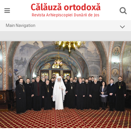
Skip
Călăuză ortodoxă
to
content
Revista Arhiepiscopiei Dunării de Jos
Main Navigation
Prima pagină
2026
2025
2024
2023
2022
2021
2020
2019