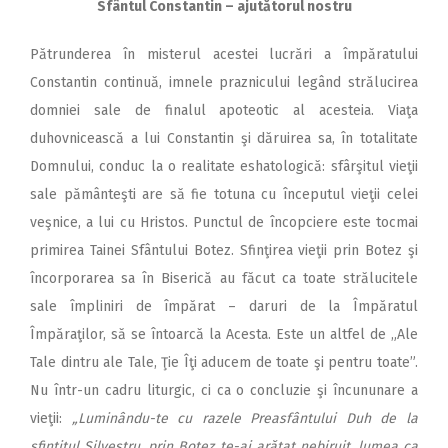
Sfântul Constantin – ajutătorul nostru
Pătrunderea în misterul acestei lucrări a împăratului
Constantin continuă, imnele praznicului legând strălucirea
domniei sale de finalul apoteotic al acesteia. Viaţa
duhovnicească a lui Constantin şi dăruirea sa, în totalitate
Domnului, conduc la o realitate eshatologică: sfârşitul vieţii
sale pământeşti are să fie totuna cu începutul vieţii celei
veşnice, a lui cu Hristos. Punctul de încopciere este tocmai
primirea Tainei Sfântului Botez. Sfinţirea vieţii prin Botez şi
încorporarea sa în Biserică au făcut ca toate strălucitele
sale împliniri de împărat – daruri de la Împăratul
Împăraţilor, să se întoarcă la Acesta. Este un altfel de „Ale
Tale dintru ale Tale, Ţie Îţi aducem de toate şi pentru toate”.
Nu într-un cadru liturgic, ci ca o concluzie şi încununare a
vieţii:
„Luminându-te cu razele Preasfântului Duh de la
sfinţitul Silvestru, prin Botez te-ai arătat nebiruit, lumea ca