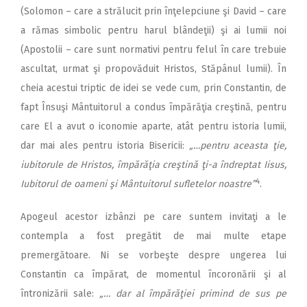
(Solomon – care a strălucit prin înţelepciune şi David – care
a rămas simbolic pentru harul blândeţii) şi ai lumii noi
(Apostolii – care sunt normativi pentru felul în care trebuie
ascultat, urmat şi propovăduit Hristos, Stăpânul lumii). În
cheia acestui triptic de idei se vede cum, prin Constantin, de
fapt Însuşi Mântuitorul a condus împărăţia creştină, pentru
care El a avut o iconomie aparte, atât pentru istoria lumii,
dar mai ales pentru istoria Bisericii:
„…pentru aceasta ţie,
iubitorule de Hristos, împărăţia creştină ţi-a îndreptat Iisus,
4
Iubitorul de oameni şi Mântuitorul sufletelor noastre”
.
Apogeul acestor izbânzi pe care suntem invitaţi a le
contempla a fost pregătit de mai multe etape
premergătoare. Ni se vorbeşte despre ungerea lui
Constantin ca împărat, de momentul încoronării şi al
întronizării sale:
„… dar al împărăţiei primind de sus pe