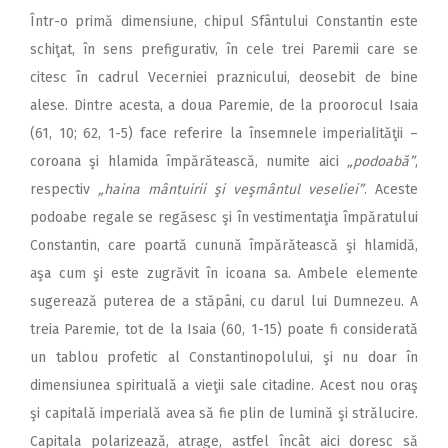
Într-o primă dimensiune, chipul Sfântului Constantin este
schiţat, în sens prefigurativ, în cele trei Paremii care se
citesc în cadrul Vecerniei praznicului, deosebit de bine
alese. Dintre acesta, a doua Paremie, de la proorocul Isaia
(61, 10; 62, 1-5) face referire la însemnele imperialităţii –
coroana şi hlamida împărătească, numite aici
„podoabă”
,
respectiv
„haina mântuirii şi veşmântul veseliei”
. Aceste
podoabe regale se regăsesc şi în vestimentaţia împăratului
Constantin, care poartă cunună împărătească şi hlamidă,
aşa cum şi este zugrăvit în icoana sa. Ambele elemente
sugerează puterea de a stăpâni, cu darul lui Dumnezeu. A
treia Paremie, tot de la Isaia (60, 1-15) poate fi considerată
un tablou profetic al Constantinopolului, şi nu doar în
dimensiunea spirituală a vieţii sale citadine. Acest nou oraş
şi capitală imperială avea să fie plin de lumină şi strălucire.
Capitala polarizează, atrage, astfel încât aici doresc să