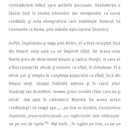
contradictorii indică spre ambele persoane. Dezbaterea o
lăsăm însă în seama istoricilor, dar menţionăm, ca sursă
credibilă, şi nota imnografului care stabileşte botezul lui
Constantin la Roma, prin mâinile episcopului Silvestru.
Astfel, împlinindu-şi viaţa prin Botez, el a fost receptat încă
din timpul vieţii sale ca un împărat sfânt. De aceea este
foarte greu de determinat timpul şi cadrul liturgic în care el
a fost consacrat, oficial şi solemn, ca sfânt, în Ortodoxie. El a
intrat pur şi simplu în conştiinţa poporului ca sfânt, încă din
timpul vieţii, situaţie întâlnită adesea şi în cazul altor
împăraţi sau domnitori, romani, greci ,români chiar, care au şi
intrat mai apoi în calendarul Bisericii. De aceea astăzi
credincioşii i se roagă aşa:
„… pe tine te lăudăm, Constantine
împărate, preacredinciosule…cu rugăciunile tale izbăveşte-
12
ne pe noi de ispite”
. Mai mult: „
Te rugăm pe tine, ca pe un