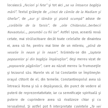
locuiască
„feciori şi fete”
şi tot aici
„se va întoarce bogăţia
mării”.
Textul grăieşte de
„cirezi de cămile de la Madiam şi
Ghefar”
, de
„aur şi tămâie şi piatră scumpă”
aduse de
„corăbiile de la Tarsis”
, de „
oile Chidarului…berbecii
Navaotului…, porumbii cu fiii lor”
. Astfel spus, această nouă
cetate, mai strălucitoare decât toate celelalte de dinaintea
ei, avea să fie, pentru mai bine de un mileniu,
„plină de
veselie în neam şi în neam”
, hrănindu-se din
„laptele
popoarelor şi din bogăţia împăraţilor”
, deşi mereu vizat de
„popoarele păgânilor”
, care au năzuit mereu la frumuseţile
şi tezaurul său. Marele vis al lui Constantin se împlineşte:
oraşul ctitorit de el, din temelie, Constantinopolul avea să
întreacă Roma şi să o depăşească, din punct de vedere al
puterii de reprezentativitate, iar ca semnificaţie spirituală şi
putere de cuprindere avea să rivalizeze chiar şi cu
Ierusalimul. Şi astfel pot fi interpretate cuvintele
„Te vei