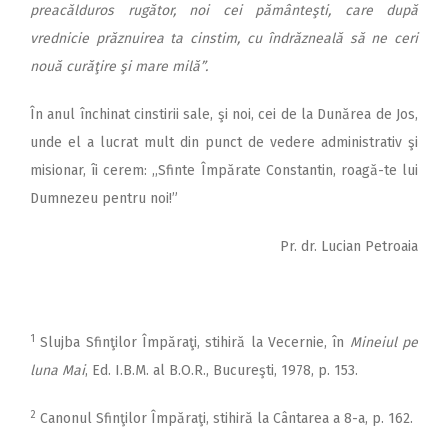
preacălduros rugător, noi cei pământeşti, care după
vrednicie prăznuirea ta cinstim, cu îndrăzneală să ne ceri
nouă curăţire şi mare milă”.
În anul închinat cinstirii sale, şi noi, cei de la Dunărea de Jos,
unde el a lucrat mult din punct de vedere administrativ şi
misionar, îi cerem: ,,Sfinte Împărate Constantin, roagă-te lui
Dumnezeu pentru noi!”
Pr. dr. Lucian Petroaia
1
Slujba Sfinţilor Împăraţi, stihiră la Vecernie, în
Mineiul pe
luna Mai
, Ed. I.B.M. al B.O.R., Bucureşti, 1978, p. 153.
2
Canonul Sfinţilor Împăraţi, stihiră la Cântarea a 8-a, p. 162.