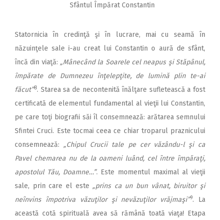
Sfântul Împărat Constantin
Statornicia în credinţă şi în lucrare, mai cu seamă în
năzuinţele sale i-au creat lui Constantin o aură de sfânt,
încă din viaţă:
„Mânecând la Soarele cel neapus şi Stăpânul,
împărate de Dumnezeu înţelepţite, de lumină plin te-ai
8
făcut”
. Starea sa de necontenită înălţare sufletească a fost
certificată de elementul fundamental al vieţii lui Constantin,
pe care toţi biografii săi îl consemnează: arătarea semnului
Sfintei Cruci. Este tocmai ceea ce chiar troparul praznicului
consemnează:
„Chipul Crucii tale pe cer văzându-l şi ca
Pavel chemarea nu de la oameni luând, cel între împăraţi,
apostolul Tău, Doamne…”
. Este momentul maximal al vieţii
sale, prin care el este
„prins ca un bun vânat, biruitor şi
9
neînvins împotriva văzuţilor şi nevăzuţilor vrăjmaşi”
. La
această cotă spirituală avea să rămână toată viaţa! Etapa