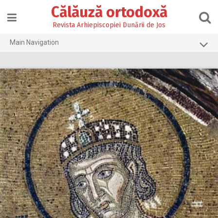
Skip
Călăuză ortodoxă
to
content
Revista Arhiepiscopiei Dunării de Jos
Main Navigation
Prima pagină
2026
2025
2024
2023
2022
2021
2020
2019