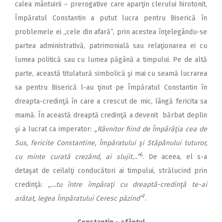
calea mântuirii – prerogative care aparţin clerului hirotonit,
Împăratul Constantin a putut lucra pentru Biserică în
problemele ei „cele din afară”, prin acestea înţelegându-se
partea administrativă, patrimonială sau relaţionarea ei cu
lumea politică sau cu lumea păgână a timpului. Pe de altă
parte, această titulatură simbolică şi mai cu seamă lucrarea
sa pentru Biserică l-au ţinut pe Împăratul Constantin în
dreapta-credinţă în care a crescut de mic, lângă fericita sa
mamă. În această dreaptă credinţă a devenit bărbat deplin
şi a lucrat ca imperator:
„Râvnitor fiind de Împărăţia cea de
Sus, fericite Constantine, Împăratului şi Stăpânului tuturor,
6
cu minte curată crezând, ai slujit…”
. De aceea, el s-a
detaşat de ceilalţi conducători ai timpului, strălucind prin
credinţă:
„…tu între împăraţi cu dreaptă-credinţă te-ai
7
arătat, legea Împăratului Ceresc păzind”
.