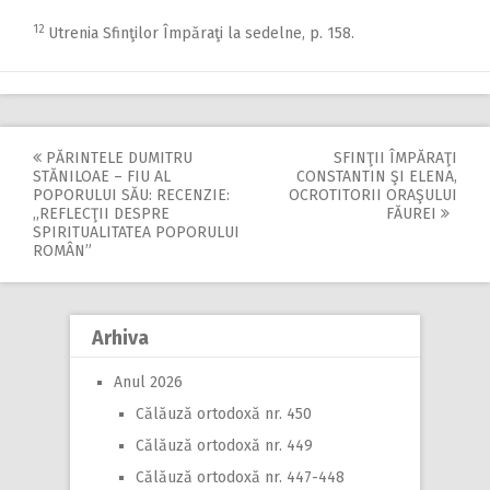
12
Utrenia Sfinţilor Împăraţi la sedelne, p. 158.
PĂRINTELE DUMITRU
SFINŢII ÎMPĂRAŢI
Post
STĂNILOAE – FIU AL
CONSTANTIN ŞI ELENA,
POPORULUI SĂU: RECENZIE:
OCROTITORII ORAŞULUI
navigation
,,REFLECŢII DESPRE
FĂUREI
SPIRITUALITATEA POPORULUI
ROMÂN”
Arhiva
Anul 2026
Călăuză ortodoxă nr. 450
Călăuză ortodoxă nr. 449
Călăuză ortodoxă nr. 447-448