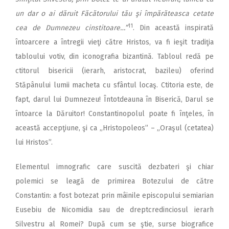
un dar o ai dăruit Făcătorului tău şi împărăteasca cetate
11
cea de Dumnezeu cinstitoare…”
. Din această inspirată
întoarcere a întregii vieţi către Hristos, va fi ieşit tradiţia
tabloului votiv, din iconografia bizantină. Tabloul redă pe
ctitorul bisericii (ierarh, aristocrat, bazileu) oferind
Stăpânului lumii macheta cu sfântul locaş. Ctitoria este, de
fapt, darul lui Dumnezeu! Întotdeauna în Biserică, Darul se
întoarce la Dăruitor! Constantinopolul poate fi înţeles, în
această accepţiune, şi ca „Hristopoleos” – „Oraşul (cetatea)
lui Hristos”.
Elementul imnografic care suscită dezbateri şi chiar
polemici se leagă de primirea Botezului de către
Constantin: a fost botezat prin mâinile episcopului semiarian
Eusebiu de Nicomidia sau de dreptcredinciosul ierarh
Silvestru al Romei? După cum se ştie, surse biografice