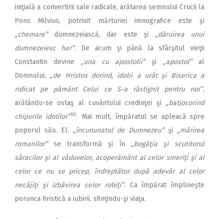
iniţială a convertirii sale radicale, arătarea semnului Crucii la
Pons Milvius, potrivit mărturiei imnografice este şi
„chemare”
dumnezeiască, dar este şi
„dăruirea unui
dumnezeiesc har”
. De acum şi până la sfârşitul vieţii
Constantin devine
„una cu apostolii”
şi
„apostol”
al
Domnului,
„de Hristos dorind, idolii a urât şi Biserica a
ridicat pe pământ Celui ce S-a răstignit pentru noi”
,
arătându-se ostaş al cuvântului credinţei şi
„batjocorind
10
chipurile idolilor”
. Mai mult, împăratul se apleacă spre
poporul său. El,
„încununatul de Dumnezeu”
şi
„mărirea
romanilor”
se transformă şi în
„bogăţia şi scutitorul
săracilor şi al văduvelor, acoperământ al celor smeriţi şi al
celor ce nu se pricep, îndreptător după adevăr al celor
necăjiţi şi izbăvirea celor robiţi”
. Ca împărat împlineşte
porunca hristică a iubirii, sfinţindu-şi viaţa.