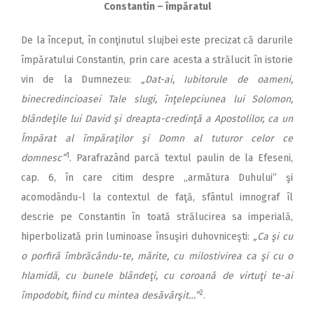
Constantin – împăratul
De la început, în conţinutul slujbei este precizat că darurile
împăratului Constantin, prin care acesta a strălucit în istorie
vin de la Dumnezeu:
„Dat-ai, Iubitorule de oameni,
binecredincioasei Tale slugi, înţelepciunea lui Solomon,
blândeţile lui David şi dreapta-credinţă a Apostolilor, ca un
Împărat al împăraţilor şi Domn al tuturor celor ce
1
domnesc”
. Parafrazând parcă textul paulin de la Efeseni,
cap. 6, în care citim despre „armătura Duhului” şi
acomodându-l la contextul de faţă, sfântul imnograf îl
descrie pe Constantin în toată strălucirea sa imperială,
hiperbolizată prin luminoase însuşiri duhovniceşti:
„Ca şi cu
o porfiră îmbrăcându-te, mărite, cu milostivirea ca şi cu o
hlamidă, cu bunele blândeţi, cu coroană de virtuţi te-ai
2
împodobit, fiind cu mintea desăvârşit…”
.