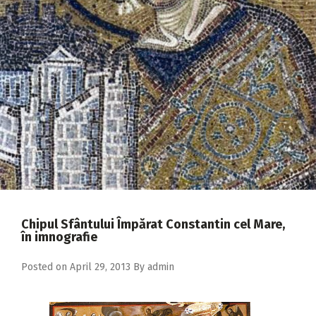
2018
2017
2016
2015
2014
2013
2012
2011
2010
Chipul Sfântului Împărat Constantin cel Mare,
în imnografie
2009
Posted on
April 29, 2013
By
admin