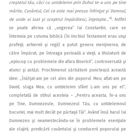
creştetul tău, căci cu untdelemn prin Duhul te-a uns pe tine
mărite, Cuvântul, Cel ce este mai presus înfiinţat şi Domnul,
5
de unde ai luat şi sceptrul împărătesc, înţelepte…”
. Astfel
se poate afirma că „ungerea” lui Constantin, care se
întemeia pe cutuma biblică (în Vechiul Testament erau unşi
profeţii, arhiereii şi regii) a putut genera menţinerea, de
către împărat, pe întreaga perioadă a vieţii, a titulaturii de
„episcop cu problemele din afara Bisericii”, controversată şi
atunci şi astăzi. Prochimenul sărbătorii punctează această
idee: „Înălţat-am pe cel ales din poporul Meu; aflat-am pe
David, sluga Mea, cu untdelemn sfânt L-am uns pe el”,
completată de stihul acesteia – „Pentru aceasta, Te-a uns
pe Tine, Dumnezeule, Dumnezeul Tău, cu untdelemnul
bucuriei, mai mult decât pe părtaşii Tăi”. Având însă harul lui
Dumnezeu şi neamestecându-se în problemele esenţiale
ale slujirii, predicării cuvântului şi conducerii poporului pe