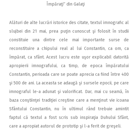
Împăraţi” din Galaţi
Alături de alte lucrări istorice des citate, textul imnografic al
slujbei din 21 mai, prea puţin cunoscut şi folosit în studii
constituie una dintre cele mai importante surse de
reconstituire a chipului real al lui Constantin, ca om, ca
împărat, ca sfânt. Acest lucru este uşor explicabil datorită
apropierii imnografului, ca timp, de epoca împăratului
Constantin, perioada care se poate aprecia ca fiind între 400
şi 500 de ani. La aceasta se adaugă şi sursele epocii, pe care
imnograful le-a adunat şi valorificat. Dar, mai cu seamă, în
baza conştiinţei tradiţiei creştine care a menţinut vie icoana
Sfântului Constantin, nu în ultimul rând trebuie amintit
faptul că textul a fost scris sub inspiraţia Duhului Sfânt,
care a apropiat autorul de prototip şi l-a ferit de greşeli.