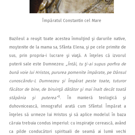
Împăratul Constantin cel Mare
Bazileul a reuşit toate acestea înmulţind şi darurile native,
moştenite de la mama sa, Sfânta Elena, şi pe cele primite de
sus, prin propria-i lucrare şi viaţă. A înţeles că izvorul
puterii sale este Dumnezeu:
„Întâi, tu ţi-ai supus porfira de
bună voie lui Hristos, pururea pomenite împărate, pe Dânsul
cunoscându-L Dumnezeu şi Împărat peste toate, tuturor
făcător de bine, de biruinţă dătător şi mai înalt decât toată
3
stăpânia şi puterea”
. În manieră teologică şi
duhovnicească, imnograful arată cum Sfântul Împărat a
înţeles să urmeze lui Hristos şi să aplice modelul în baza
căruia trebuia condus imperiul: cu inspiraţie cerească, având
ca pilde conducători spirituali de seamă ai lumii vechi