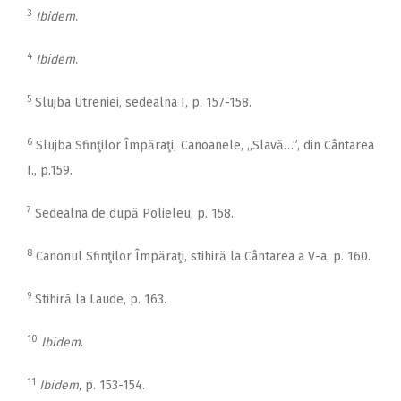
3
Ibidem
.
4
Ibidem
.
5
Slujba Utreniei, sedealna I, p. 157-158.
6
Slujba Sfinţilor Împăraţi, Canoanele, ,,Slavă…”, din Cântarea
I., p.159.
7
Sedealna de după Polieleu, p. 158.
8
Canonul Sfinţilor Împăraţi, stihiră la Cântarea a V-a, p. 160.
9
Stihiră la Laude, p. 163.
10
Ibidem
.
11
Ibidem
, p. 153-154.