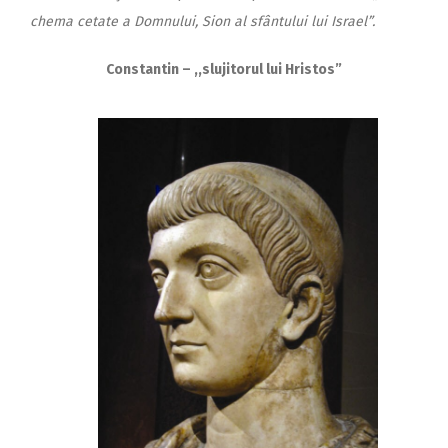
chema cetate a Domnului, Sion al sfântului lui Israel”.
Constantin – ,,slujitorul lui Hristos”