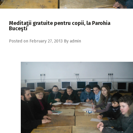
2018
2017
Meditaţii gratuite pentru copii, la Parohia
2016
Buceşti
2015
Posted on
February 27, 2013
By
admin
2014
2013
2012
2011
2010
2009