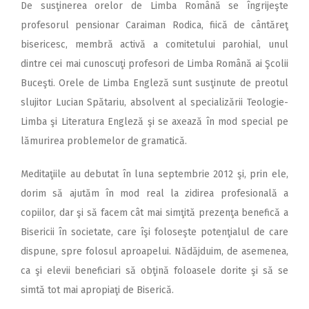
De susţinerea orelor de Limba Română se îngrijeşte
profesorul pensionar Caraiman Rodica, fiică de cântăreţ
bisericesc, membră activă a comitetului parohial, unul
dintre cei mai cunoscuţi profesori de Limba Română ai Şcolii
Buceşti. Orele de Limba Engleză sunt susţinute de preotul
slujitor Lucian Spătariu, absolvent al specializării Teologie-
Limba şi Literatura Engleză şi se axează în mod special pe
lămurirea problemelor de gramatică.
Meditaţiile au debutat în luna septembrie 2012 şi, prin ele,
dorim să ajutăm în mod real la zidirea profesională a
copiilor, dar şi să facem cât mai simţită prezenţa benefică a
Bisericii în societate, care îşi foloseşte potenţialul de care
dispune, spre folosul aproapelui. Nădăjduim, de asemenea,
ca şi elevii beneficiari să obţină foloasele dorite şi să se
simtă tot mai apropiaţi de Biserică.