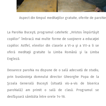
Aspect din timpul meditaţiilor gratuite, oferite de parohie
La Parohia Buceşti, programul catehetic „Hristos împărtăşit
copiilor” îmbracă mai multe forme de susţinere a educaţiei
copiilor. Astfel, elevilor din clasele a VI-a şi a VII-a li se
oferă meditaţii gratuite la Limba Română şi la Limba
Engleză.
Deoarece parohia nu dispune de o sală adecvată de studiu,
prin bunăvoinţa domnului director Gheorghe Popa de la
Şcoala Generală Buceşti (situată vis-a-vis de biserica
parohială) am primit o sală de clasă. Programul se
desfăşoară sâmbăta între orele 14-16.