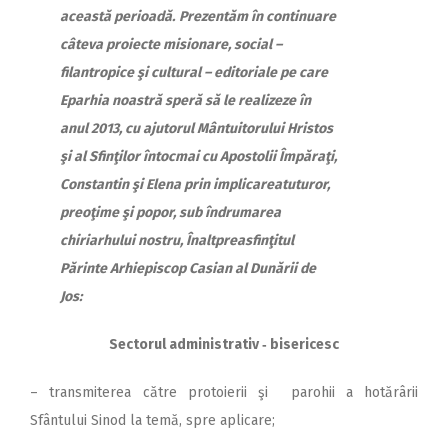
2018
această perioadă.
Prezentăm în continuare
câteva proiecte misionare, social –
2017
filantropice şi cultural – editoriale pe care
2016
Eparhia noastră speră să le realizeze în
2015
anul 2013, cu ajutorul Mântuitorului Hristos
şi al Sfinţilor întocmai cu Apostolii Împăraţi,
2014
Constantin şi Elena prin implicareatuturor,
2013
preoţime şi popor, sub îndrumarea
2012
chiriarhului nostru, Înaltpreasfinţitul
2011
Părinte Arhiepiscop Casian al Dunării de
Jos:
2010
2009
Sectorul administrativ ‑ bisericesc
– transmiterea către protoierii şi parohii a hotărârii
Sfântului Sinod la temă, spre aplicare;