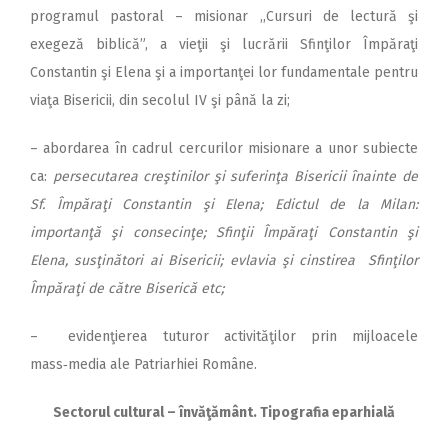
programul pastoral – misionar ,,Cursuri de lectură şi
exegeză biblică”, a vieţii şi lucrării Sfinţilor Împăraţi
Constantin şi Elena şi a importanţei lor fundamentale pentru
viaţa Bisericii, din secolul IV şi până la zi;
– abordarea în cadrul cercurilor misionare a unor subiecte
ca:
persecutarea creştinilor şi suferinţa Bisericii înainte de
Sf. Împăraţi Constantin şi Elena; Edictul de la Milan:
importanţă şi consecinţe; Sfinţii Împăraţi Constantin şi
Elena, susţinători ai Bisericii; evlavia şi cinstirea Sfinţilor
Împăraţi de către Biserică etc;
– evidenţierea tuturor activităţilor prin mijloacele
mass‑media ale Patriarhiei Române.
Sectorul cultural – învăţământ. Tipografia eparhială