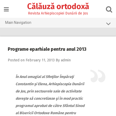
Skip
Călăuză ortodoxă
to
content
Revista Arhiepiscopiei Dunării de Jos
Main Navigation
Prima pagină
2026
Programe eparhiale pentru anul 2013
2025
Posted on
February 11, 2013
By
admin
2024
2023
În Anul omagial al Sfinţilor Împăraţi
2022
Constantin şi Elena, Arhiepiscopia Dunării
2021
de Jos, prin sectoarele sale de activitate
doreşte să concretizeze şi în mod practic
2020
programul aprobat de către Sfântul Sinod
2019
al Bisericii Ortodoxe Române pentru