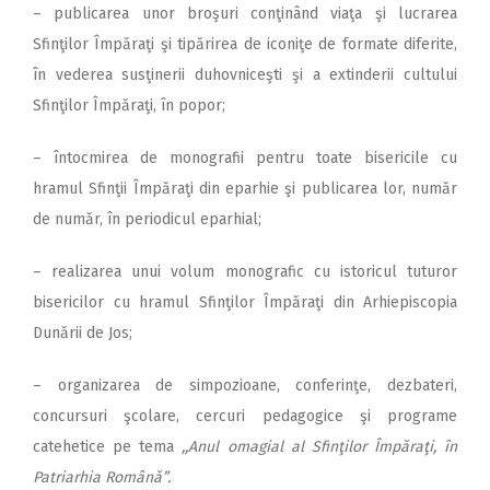
– publicarea unor broşuri conţinând viaţa şi lucrarea
Sfinţilor Împăraţi şi tipărirea de iconiţe de formate diferite,
în vederea susţinerii duhovniceşti şi a extinderii cultului
Sfinţilor Împăraţi, în popor;
– întocmirea de monografii pentru toate bisericile cu
hramul Sfinţii Împăraţi din eparhie şi publicarea lor, număr
de număr, în periodicul eparhial;
– realizarea unui volum monografic cu istoricul tuturor
bisericilor cu hramul Sfinţilor Împăraţi din Arhiepiscopia
Dunării de Jos;
– organizarea de simpozioane, conferinţe, dezbateri,
concursuri şcolare, cercuri pedagogice şi programe
catehetice pe tema
,,Anul omagial al Sfinţilor Împăraţi, în
Patriarhia Română”.