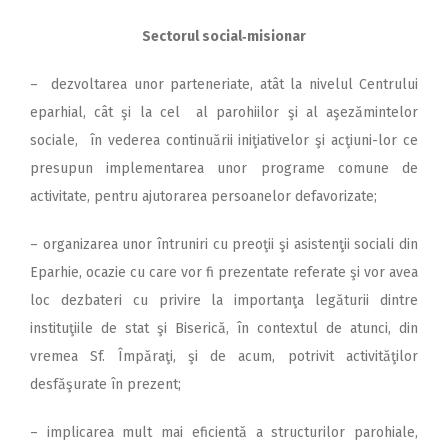
Sectorul social‑misionar
– dezvoltarea unor parteneriate, atât la nivelul Centrului
eparhial, cât şi la cel al parohiilor şi al aşezămintelor
sociale, în vederea continuării iniţiativelor şi acţiuni-lor ce
presupun implementarea unor programe comune de
activitate, pentru ajutorarea persoanelor defavorizate;
– organizarea unor întruniri cu preoţii şi asistenţii sociali din
Eparhie, ocazie cu care vor fi prezentate referate şi vor avea
loc dezbateri cu privire la importanţa legăturii dintre
instituţiile de stat şi Biserică, în contextul de atunci, din
vremea Sf. Împăraţi, şi de acum, potrivit activităţilor
desfăşurate în prezent;
– implicarea mult mai eficientă a structurilor parohiale,