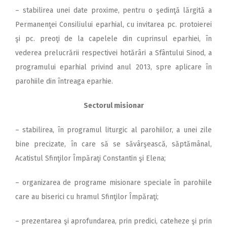
– stabilirea unei date proxime, pentru o şedinţă lărgită a
Permanenţei Consiliului eparhial, cu invitarea pc. protoierei
şi pc. preoţi de la capelele din cuprinsul eparhiei, în
vederea prelucrării respectivei hotărâri a Sfântului Sinod, a
programului eparhial privind anul 2013, spre aplicare în
parohiile din întreaga eparhie.
Sectorul misionar
– stabilirea, în programul liturgic al parohiilor, a unei zile
bine precizate, în care să se săvârşească, săptămânal,
Acatistul Sfinţilor Împăraţi Constantin şi Elena;
– organizarea de programe misionare speciale în parohiile
care au biserici cu hramul Sfinţilor Împăraţi;
– prezentarea şi aprofundarea, prin predici, cateheze şi prin