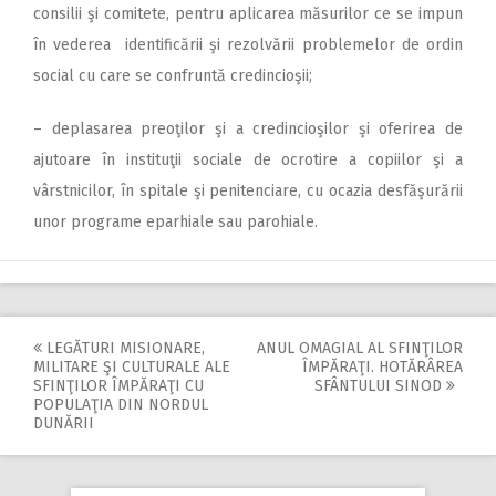
consilii şi comitete, pentru aplicarea măsurilor ce se impun
în vederea identificării şi rezolvării problemelor de ordin
social cu care se confruntă credincioşii;
– deplasarea preoţilor şi a credincioşilor şi oferirea de
ajutoare în instituţii sociale de ocrotire a copiilor şi a
vârstnicilor, în spitale şi penitenciare, cu ocazia desfăşurării
unor programe eparhiale sau parohiale.
LEGĂTURI MISIONARE,
ANUL OMAGIAL AL SFINŢILOR
Post
MILITARE ŞI CULTURALE ALE
ÎMPĂRAŢI. HOTĂRÂREA
SFINŢILOR ÎMPĂRAŢI CU
SFÂNTULUI SINOD
navigation
POPULAŢIA DIN NORDUL
DUNĂRII