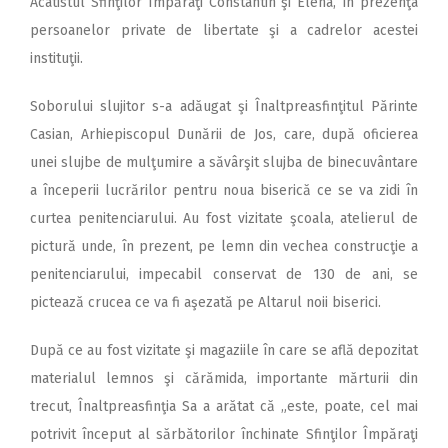
Acatistul Sfinţilor Împăraţi Constantin şi Elena, în prezenţa
persoanelor private de libertate şi a cadrelor acestei
instituţii.
Soborului slujitor s-a adăugat şi Înaltpreasfinţitul Părinte
Casian, Arhiepiscopul Dunării de Jos, care, după oficierea
unei slujbe de mulţumire a săvârşit slujba de binecuvântare
a începerii lucrărilor pentru noua biserică ce se va zidi în
curtea penitenciarului. Au fost vizitate şcoala, atelierul de
pictură unde, în prezent, pe lemn din vechea construcţie a
penitenciarului, impecabil conservat de 130 de ani, se
pictează crucea ce va fi aşezată pe Altarul noii biserici.
După ce au fost vizitate şi magaziile în care se află depozitat
materialul lemnos şi cărămida, importante mărturii din
trecut, Înaltpreasfinţia Sa a arătat că „este, poate, cel mai
potrivit început al sărbătorilor închinate Sfinţilor Împăraţi