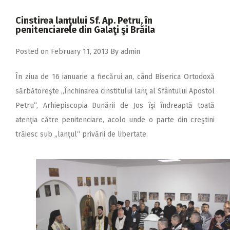
2018
Cinstirea lanţului Sf. Ap. Petru, în
2017
penitenciarele din Galaţi şi Brăila
2016
Posted on
February 11, 2013
By
admin
2015
În ziua de 16 ianuarie a fiecărui an, când Biserica Ortodoxă
2014
sărbătoreşte „Închinarea cinstitului lanţ al Sfântului Apostol
2013
Petru“, Arhiepiscopia Dunării de Jos îşi îndreaptă toată
2012
atenţia către penitenciare, acolo unde o parte din creştini
trăiesc sub „lanţul“ privării de libertate.
2011
2010
2009