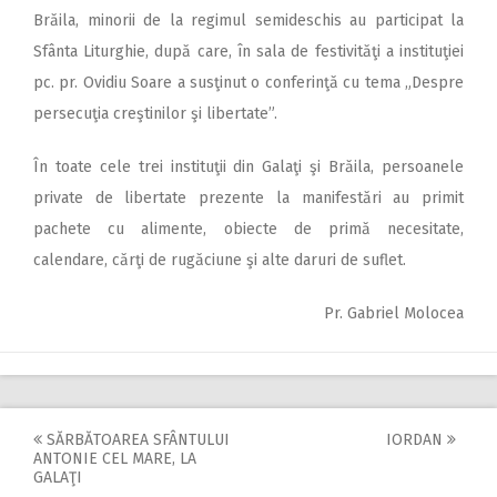
Brăila, minorii de la regimul semideschis au participat la
Sfânta Liturghie, după care, în sala de festivităţi a instituţiei
pc. pr. Ovidiu Soare a susţinut o conferinţă cu tema „Despre
persecuţia creştinilor şi libertate”.
În toate cele trei instituţii din Galaţi şi Brăila, persoanele
private de libertate prezente la manifestări au primit
pachete cu alimente, obiecte de primă necesitate,
calendare, cărţi de rugăciune şi alte daruri de suflet.
Pr. Gabriel Molocea
SĂRBĂTOAREA SFÂNTULUI
IORDAN
Post
ANTONIE CEL MARE, LA
GALAŢI