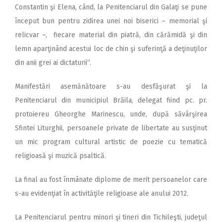
Constantin şi Elena, când, la Penitenciarul din Galaţi se pune
început bun pentru zidirea unei noi biserici – memorial şi
relicvar –, fiecare material din piatră, din cărămidă şi din
lemn aparţinând acestui loc de chin şi suferinţă a deţinuţilor
din anii grei ai dictaturii“.
Manifestări asemănătoare s-au desfăşurat şi la
Penitenciarul din municipiul Brăila, delegat fiind pc. pr.
protoiereu Gheorghe Marinescu, unde, după săvârşirea
Sfintei Liturghii, persoanele private de libertate au susţinut
un mic program cultural artistic de poezie cu tematică
religioasă şi muzică psaltică.
La final au fost înmânate diplome de merit persoanelor care
s-au evidenţiat în activităţile religioase ale anului 2012.
La Penitenciarul pentru minori şi tineri din Tichileşti, judeţul