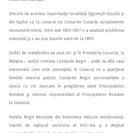
Dincolo de acestea, importanţa localităţii Ţigăneşti rezultă şi
din faptul că la conacul lui Costache Conachi, actualmente
monument istoric, între anii 1853-1857 s-a analizat problema
unionistă şi s-au pus bazele unirii de la 1859.
Astfel de manifestări au avut loc şi în Protoieria Covurlui, la
Mânjina – astăzi comuna Costache Negri – unde se află casa
memorială care este amenajată în conacul ce a aparţinut
familiei marelui patriot, Costache Negri, personalitate a
epocii cu rol marcant în pregătirea unirii Principatelor
Române şi, ulterior, reprezentant al Principatelor Române
la Istanbul.
Familia Negri descinde din boierimea mijlocie moldoveană,
înainte de mijlocul secolului al XVII-lea şi a deţinut