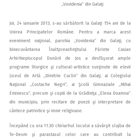
,,Vovidenia” din Galaţi
Joi, 24 ianuarie 2013, s-au sărbătorit la Galaţi 154 ani de la
Unirea Principatelor Române. Pentru a marca acest
eveniment naţional, parohia „Vovidenia“ din Galaţi, cu
binecuvântarea Înaltpreasfinţitului Părinte Casian
Arhirhiepiscopul Dunării de Jos a desfăşurat ample
programe liturgice şi cultural-artistice susţinute de elevii
Liceul de Artă „Dimitrie Cuclin“ din Galaţi, ai Colegiului
Naţional „Costache Negri“, ai Şcolii Gimnaziale „Mihai
Eminescu“, precum şi copiii de la Grădiniţa „Elena Doamna”
din municipiu, prin recitare de poezii şi interpretare de
cântece patriotice şi imne religioase.
Începând cu ora 11.30 chiriarhul locului a săvârşit slujba de
Te-Deum şi parastasul celor care au contribuit la