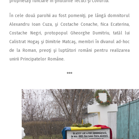
proprietăţi funciare în ţinuturile Tecuci şi Covurlui.
În cele două parohii au fost pomeniţi, pe lângă domnitorul
Alexandru Ioan Cuza, şi Costache Conache, fiica Ecaterina,
Costache Negri, protopopul Gheorghe Dumitriu, tatăl lui
Calistrat Hogaş şi Dimitrie Matcaş, membri în divanul ad-hoc
de la Roman, preoţi şi luptători români pentru realizarea
unirii Principatelor Române.
***