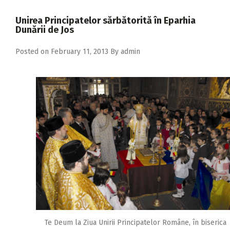
2018
Unirea Principatelor sărbătorită în Eparhia
2017
Dunării de Jos
2016
Posted on
February 11, 2013
By
admin
2015
2014
2013
2012
2011
2010
2009
Te Deum la Ziua Unirii Principatelor Române, în biserica