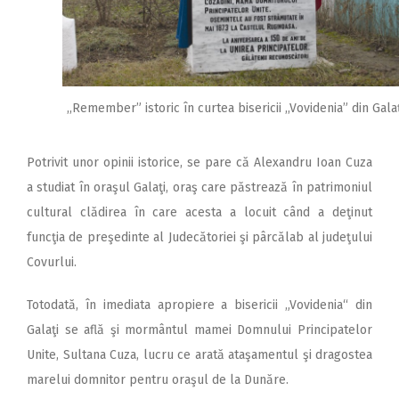
,,Remember” istoric în curtea bisericii ,,Vovidenia” din Galaţ
Potrivit unor opinii istorice, se pare că Alexandru Ioan Cuza
a studiat în oraşul Galaţi, oraş care păstrează în patrimoniul
cultural clădirea în care acesta a locuit când a deţinut
funcţia de preşedinte al Judecătoriei şi pârcălab al judeţului
Covurlui.
Totodată, în imediata apropiere a bisericii „Vovidenia“ din
Galaţi se află şi mormântul mamei Domnului Principatelor
Unite, Sultana Cuza, lucru ce arată ataşamentul şi dragostea
marelui domnitor pentru oraşul de la Dunăre.