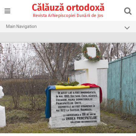
Skip
Călăuză ortodoxă
to
content
Revista Arhiepiscopiei Dunării de Jos
Main Navigation
Prima pagină
2026
2025
2024
2023
2022
2021
2020
2019