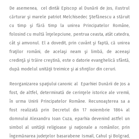
De asemenea, cel dintâi Episcop al Dunării de Jos, ilustrul
cărturar şi marele patriot Melchisedec Ştefănescu a stăruit
cu timp şi fără timp la unirea Principatelor Române,
folosind cu multă înţelepciune, pentrua ceasta, atât catedra,
cât şi amvonul. El a dovedit, prin cuvânt şi faptă, că unirea
fraţilor români, de acelaşi neam şi limbă, de aceeaşi
credinţă şi trăire creştină, este o datorie evanghelică sfântă,
după modelul unităţii treimice şi ai sfinţilor din ceruri.
Reorganizarea spaţiului canonic al Eparhiei Dunării de Jos a
fost, de altfel, determinată de cerinţele istorice ale vremii,
în urma Unirii Principatelor Române. Recunoaşterea sa a
fost realizată prin Decretul din 17 noiembrie 1864 al
domnului Alexandru Ioan Cuza, eparhia devenind astfel un
simbol al unităţii religioase şi naţionale a românilor, prin
îngemănarea judeţelor basarabene Ismail, Cahul şi Bolgrad,