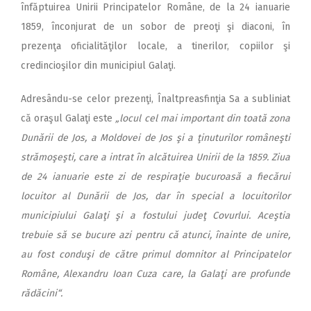
înfăptuirea Unirii Principatelor Române, de la 24 ianuarie
1859, înconjurat de un sobor de preoţi şi diaconi, în
prezenţa oficialităţilor locale, a tinerilor, copiilor şi
credincioşilor din municipiul Galaţi.
Adresându-se celor prezenţi, Înaltpreasfinţia Sa a subliniat
că oraşul Galaţi este
„locul cel mai important din toată zona
Dunării de Jos, a Moldovei de Jos şi a ţinuturilor româneşti
strămoşeşti, care a intrat în alcătuirea Unirii de la 1859. Ziua
de 24 ianuarie este zi de respiraţie bucuroasă a fiecărui
locuitor al Dunării de Jos, dar în special a locuitorilor
municipiului Galaţi şi a fostului judeţ Covurlui. Aceştia
trebuie să se bucure azi pentru că atunci, înainte de unire,
au fost conduşi de către primul domnitor al Principatelor
Române, Alexandru Ioan Cuza care, la Galaţi are profunde
rădăcini“.