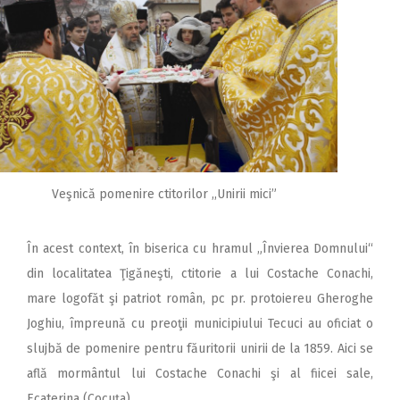
Veşnică pomenire ctitorilor ,,Unirii mici”
În acest context, în biserica cu hramul „Învierea Domnului“
din localitatea Ţigăneşti, ctitorie a lui Costache Conachi,
mare logofăt şi patriot român, pc pr. protoiereu Gheroghe
Joghiu, împreună cu preoţii municipiului Tecuci au oficiat o
slujbă de pomenire pentru făuritorii unirii de la 1859. Aici se
află mormântul lui Costache Conachi şi al fiicei sale,
Ecaterina (Cocuţa).