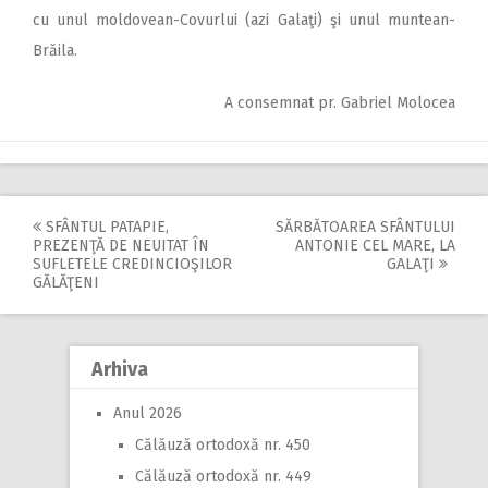
cu unul moldovean-Covurlui (azi Galaţi) şi unul muntean-
Brăila.
A consemnat pr. Gabriel Molocea
SFÂNTUL PATAPIE,
SĂRBĂTOAREA SFÂNTULUI
Post
PREZENŢĂ DE NEUITAT ÎN
ANTONIE CEL MARE, LA
SUFLETELE CREDINCIOŞILOR
GALAŢI
navigation
GĂLĂŢENI
Arhiva
Anul 2026
Călăuză ortodoxă nr. 450
Călăuză ortodoxă nr. 449