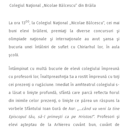
Colegiul Naţional ,,Nicolae Bălcescu” din Brăila
00
La ora 13
, la Colegiul Naţional „Nicolae Bălcescu”, cei mai
buni elevi brăileni, premiaţi la diverse concursuri şi
olimpiade naţionale şi internaţionale au avut şansa şi
bucuria unei întâlniri de suflet cu Chiriarhul lor, în aula
şcolii.
Întâmpinat cu multă bucurie de elevii colegiului împreună
cu profesorii lor, Înaltpreasfinţia Sa a rostit împreună cu toţi
cei prezenţi o rugăciune. Imediat în amfiteatrul colegiului s-
a lăsat o linişte profundă, sfântă care parcă reflecta fiorul
din inimile celor prezenţi, o linişte ce părea un răspuns la
vorbele Sfântului Ioan Gură de Aur:
„…când va veni la tine
Episcopul tău, să-l primeşti ca pe Hristos!“
. Profesori şi
elevi aşteptau de la Arhiereu cuvânt bun, cuvânt de