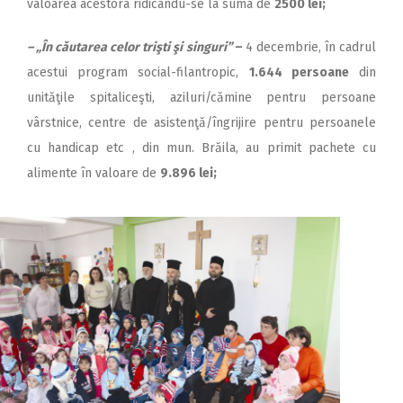
valoarea acestora ridicându-se la suma de
2500 lei;
– „În căutarea celor trişti şi singuri”
–
4 decembrie, în cadrul
acestui program social-filantropic,
1.644 persoane
din
unităţile spitaliceşti, aziluri/cămine pentru persoane
vârstnice, centre de asistenţă/îngrijire pentru persoanele
cu handicap etc , din mun. Brăila, au primit pachete cu
alimente în valoare de
9.896 lei;