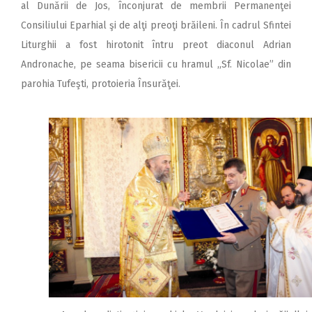
al Dunării de Jos, înconjurat de membrii Permanenţei
Consiliului Eparhial şi de alţi preoţi brăileni. În cadrul Sfintei
Liturghii a fost hirotonit întru preot diaconul Adrian
Andronache, pe seama bisericii cu hramul ,,Sf. Nicolae” din
parohia Tufeşti, protoieria Însurăţei.