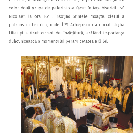
celor două grupe de pelerini s-a făcut în faţa bisericii „Sf.
20
Nicolae”, la ora 16
, însoţind Sfintele moaşte, clerul a
pătruns în biserică, unde ÎPS Arhiepiscop a oficiat slujba
Litiei şi a ţinut cuvânt de învăţătură, arătând importanţa
duhovnicească a momentului pentru cetatea Brăilei.