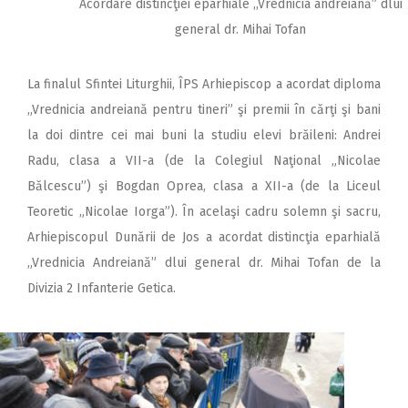
Acordare distincţiei eparhiale ,,Vrednicia andreiană” dlui
general dr. Mihai Tofan
La finalul Sfintei Liturghii, ÎPS Arhiepiscop a acordat diploma
„Vrednicia andreiană pentru tineri” şi premii în cărţi şi bani
la doi dintre cei mai buni la studiu elevi brăileni: Andrei
Radu, clasa a VII-a (de la Colegiul Naţional „Nicolae
Bălcescu”) şi Bogdan Oprea, clasa a XII-a (de la Liceul
Teoretic „Nicolae Iorga”). În acelaşi cadru solemn şi sacru,
Arhiepiscopul Dunării de Jos a acordat distincţia eparhială
„Vrednicia Andreiană” dlui general dr. Mihai Tofan de la
Divizia 2 Infanterie Getica.