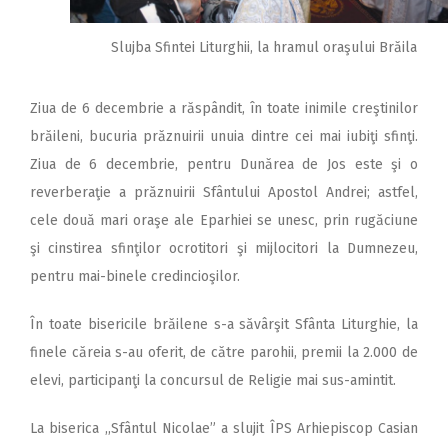
Slujba Sfintei Liturghii, la hramul oraşului Brăila
Ziua de 6 decembrie a răspândit, în toate inimile creştinilor
brăileni, bucuria prăznuirii unuia dintre cei mai iubiţi sfinţi.
Ziua de 6 decembrie, pentru Dunărea de Jos este şi o
reverberaţie a prăznuirii Sfântului Apostol Andrei; astfel,
cele două mari oraşe ale Eparhiei se unesc, prin rugăciune
şi cinstirea sfinţilor ocrotitori şi mijlocitori la Dumnezeu,
pentru mai-binele credincioşilor.
În toate bisericile brăilene s-a săvârşit Sfânta Liturghie, la
finele căreia s-au oferit, de către parohii, premii la 2.000 de
elevi, participanţi la concursul de Religie mai sus-amintit.
La biserica ,,Sfântul Nicolae” a slujit ÎPS Arhiepiscop Casian