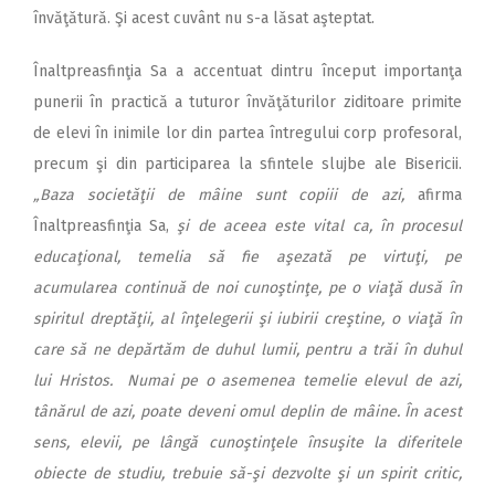
învăţătură. Şi acest cuvânt nu s-a lăsat aşteptat.
Înaltpreasfinţia Sa a accentuat dintru început importanţa
punerii în practică a tuturor învăţăturilor ziditoare primite
de elevi în inimile lor din partea întregului corp profesoral,
precum şi din participarea la sfintele slujbe ale Bisericii.
„Baza societăţii de mâine sunt copiii de azi,
afirma
Înaltpreasfinţia Sa,
şi de aceea este vital ca, în procesul
educaţional, temelia să fie aşezată pe virtuţi, pe
acumularea continuă de noi cunoştinţe, pe o viaţă dusă în
spiritul dreptăţii, al înţelegerii şi iubirii creştine, o viaţă în
care să ne depărtăm de duhul lumii, pentru a trăi în duhul
lui Hristos. Numai pe o asemenea temelie elevul de azi,
tânărul de azi, poate deveni omul deplin de mâine. În acest
sens, elevii, pe lângă cunoştinţele însuşite la diferitele
obiecte de studiu, trebuie să-şi dezvolte şi un spirit critic,