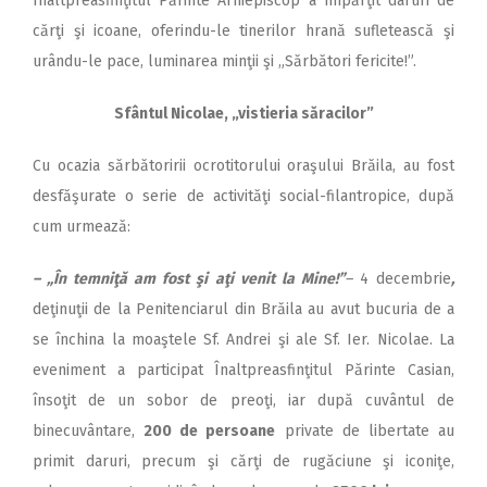
Înaltpreasfinţitul Părinte Arhiepiscop a împărţit daruri de
cărţi şi icoane, oferindu-le tinerilor hrană sufletească şi
urându-le pace, luminarea minţii şi „Sărbători fericite!”.
Sfântul Nicolae, „vistieria săracilor”
Cu ocazia sărbătoririi ocrotitorului oraşului Brăila, au fost
desfăşurate o serie de activităţi social-filantropice, după
cum urmează:
– „În temniţă am fost şi aţi venit la Mine!”
–
4 decembrie
,
deţinuţii de la Penitenciarul din Brăila au avut bucuria de a
se închina la moaştele Sf. Andrei şi ale Sf. Ier. Nicolae. La
eveniment a participat Înaltpreasfinţitul Părinte Casian,
însoţit de un sobor de preoţi, iar după cuvântul de
binecuvântare,
200 de persoane
private de libertate au
primit daruri, precum şi cărţi de rugăciune şi iconiţe,