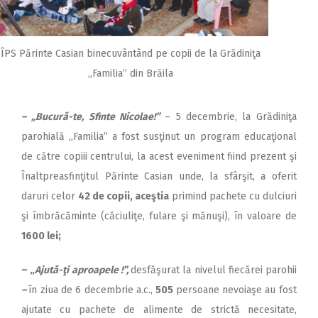
ÎPS Părinte Casian binecuvântând pe copii de la Grădiniţa
,,Familia” din Brăila
– „Bucură-te, Sfinte Nicolae!”
– 5
decembrie, la Grădiniţa
parohială „Familia”
a fost
susţinut un program educaţional
de către copiii centrului, la acest eveniment fiind prezent şi
Înaltpreasfinţitul Părinte Casian unde, la sfârşit, a oferit
daruri celor
42 de copii, aceştia
primind pachete cu dulciuri
şi îmbrăcăminte (căciuliţe, fulare şi mănuşi), în valoare de
1600 lei;
– „
Ajută-ţi aproapele !”,
desfăşurat la nivelul fiecărei parohii
–
în ziua de 6 decembrie a.c.,
505
persoane nevoiaşe au fost
ajutate cu pachete de alimente de strictă necesitate,