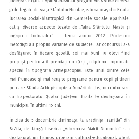
Judeţean Brăila. Copiii şi elevii au pregătit din vreme diverse
grile legate de viaţa Sfântului Nicolae, istoria oraşului Brăila,
lucrarea social-filantropică din Centrele sociale eparhiale,
cât şi diverse aspecte legate de ,,Taina Sfântului Maslu şi
îngrijirea bolnavilor” – tema anului 2012. Profesorii
metodişti au propus variante de subiecte, iar concursul s-a
desfăşurat în fiecare şcoală, cei mai buni 10 elevi fiind
propuşi pentru a fi premiaţi, cu cărţi şi diplome imprimate
special în tipografia Arhiepiscopiei. Este unul dintre cele
mai frumoase şi mai reuşite programe pentru copii şi tineri
pe care Sfânta Arhiepiscopie a Dunării de Jos, în conlucrare
cu Inspectoratul Şcolar Judeţean Brăila le desfăşoară în
municipiu, în ultimii 15 ani.
În ziua de 5 decembrie dimineaţa, la Grădiniţa „Familia” din
Brăila, de lângă biserica „Adormirea Maicii Domnului” s-a
desfăşurat un frumos program cultural-educaţional, oferit