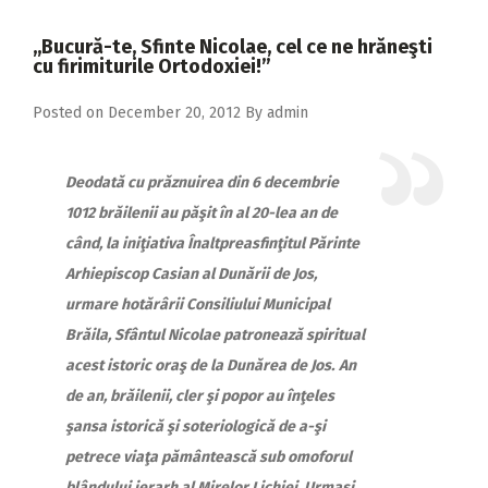
2018
,,Bucură-te, Sfinte Nicolae, cel ce ne hrăneşti
2017
cu firimiturile Ortodoxiei!”
2016
Posted on
December 20, 2012
By
admin
2015
2014
Deodată cu prăznuirea din 6 decembrie
2013
1012 brăilenii au păşit în al 20-lea an de
când, la iniţiativa Înaltpreasfinţitul Părinte
2012
Arhiepiscop Casian al Dunării de Jos,
2011
urmare hotărârii Consiliului Municipal
2010
Brăila, Sfântul Nicolae patronează spiritual
acest istoric oraş de la Dunărea de Jos.
An
2009
de an, brăilenii, cler şi popor au înţeles
şansa istorică şi soteriologică de a-şi
petrece viaţa pământească sub omoforul
blândului ierarh al Mirelor Lichiei.
Urmaşi