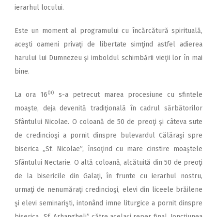
ierarhul locului.
Este un moment al programului cu încărcătură spirituală,
aceşti oameni privaţi de libertate simţind astfel adierea
harului lui Dumnezeu şi imboldul schimbării vieţii lor în mai
bine.
00
La ora 16
s-a petrecut marea procesiune cu sfintele
moaşte, deja devenită tradiţională în cadrul sărbătorilor
Sfântului Nicolae. O coloană de 50 de preoţi şi câteva sute
de credincioşi a pornit dinspre bulevardul Călăraşi spre
biserica „Sf. Nicolae”, însoţind cu mare cinstire moaştele
Sfântului Nectarie. O altă coloană, alcătuită din 50 de preoţi
de la bisericile din Galaţi, în frunte cu ierarhul nostru,
urmaţi de nenumăraţi credincioşi, elevi din liceele brăilene
şi elevi seminarişti, intonând imne liturgice a pornit dinspre
biserica „Sf. Arhangheli” către acelaşi reper final. Joncţiunea