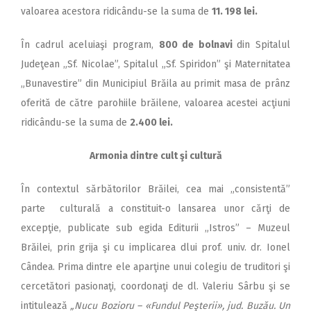
valoarea acestora ridicându-se la suma de
11. 198 lei.
În cadrul aceluiaşi program,
800 de bolnavi
din Spitalul
Judeţean „Sf. Nicolae”, Spitalul „Sf. Spiridon” şi Maternitatea
„Bunavestire” din Municipiul Brăila au primit masa de prânz
oferită de către parohiile brăilene, valoarea acestei acţiuni
ridicându-se la suma de
2.400 lei.
Armonia dintre cult şi cultură
În contextul sărbătorilor Brăilei, cea mai „consistentă”
parte culturală a constituit-o lansarea unor cărţi de
excepţie, publicate sub egida Editurii „Istros” – Muzeul
Brăilei, prin grija şi cu implicarea dlui prof. univ. dr. Ionel
Cândea. Prima dintre ele aparţine unui colegiu de truditori şi
cercetători pasionaţi, coordonaţi de dl. Valeriu Sârbu şi se
intitulează
„Nucu Bozioru – «Fundul Peşterii», jud. Buzău. Un