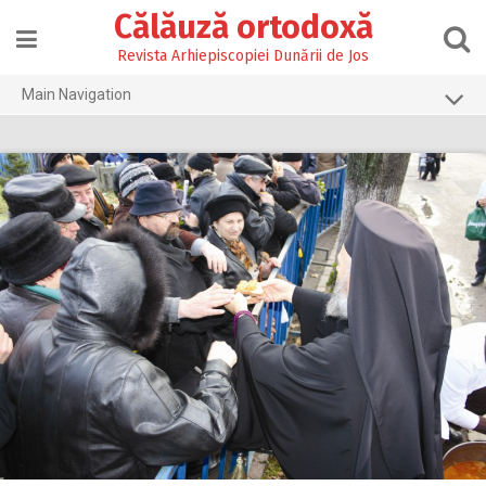
Skip
Călăuză ortodoxă
to
content
Revista Arhiepiscopiei Dunării de Jos
Main Navigation
Prima pagină
2026
2025
2024
2023
2022
2021
2020
2019