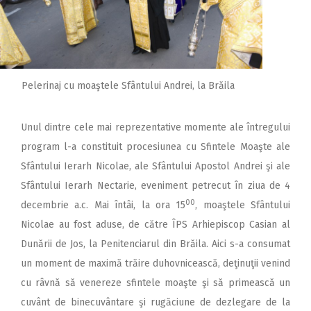
Pelerinaj cu moaştele Sfântului Andrei, la Brăila
Unul dintre cele mai reprezentative momente ale întregului
program l-a constituit procesiunea cu Sfintele Moaşte ale
Sfântului Ierarh Nicolae, ale Sfântului Apostol Andrei şi ale
Sfântului Ierarh Nectarie, eveniment petrecut în ziua de 4
00
decembrie a.c. Mai întâi, la ora 15
, moaştele Sfântului
Nicolae au fost aduse, de către ÎPS Arhiepiscop Casian al
Dunării de Jos, la Penitenciarul din Brăila. Aici s-a consumat
un moment de maximă trăire duhovnicească, deţinuţii venind
cu râvnă să venereze sfintele moaşte şi să primească un
cuvânt de binecuvântare şi rugăciune de dezlegare de la