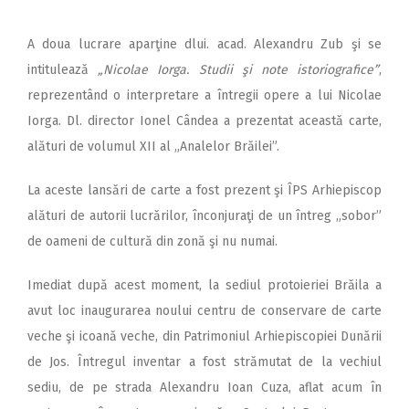
A doua lucrare aparţine dlui. acad. Alexandru Zub şi se
intitulează
„Nicolae Iorga. Studii şi note istoriografice”
,
reprezentând o interpretare a întregii opere a lui Nicolae
Iorga. Dl. director Ionel Cândea a prezentat această carte,
alături de volumul XII al „Analelor Brăilei”.
La aceste lansări de carte a fost prezent şi ÎPS Arhiepiscop
alături de autorii lucrărilor, înconjuraţi de un întreg „sobor”
de oameni de cultură din zonă şi nu numai.
Imediat după acest moment, la sediul protoieriei Brăila a
avut loc inaugurarea noului centru de conservare de carte
veche şi icoană veche, din Patrimoniul Arhiepiscopiei Dunării
de Jos. Întregul inventar a fost strămutat de la vechiul
sediu, de pe strada Alexandru Ioan Cuza, aflat acum în