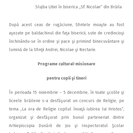
Slujba Litiei în biserica ,,Sf. Nicolae” din Brăila
După acest ceas de rugăciune, Sfintele moaşte au fost
aşezate pe baldachinul din faţa bisericii, sute de credincioşi
închinându-se în ordine şi pace şi primind binecuvântare şi
lumină de la Sfinţii Andrei, Nicolae şi Nectarie.
Programe cultural-misionare
pentru copii şi tineri
În perioada 15 noiembrie – 5 decembrie, în toate şcolile şi
liceele brăilene s-a desfăşurat un concurs de Religie, pe
tema „La ora de Religie copilul învaţă iubirea lui Hristos”,
organizat şi desfăşurat prin bunul parteneriat dintre
Arhiepiscopia Dunării de Jos şi Inspectoratul Şcolar