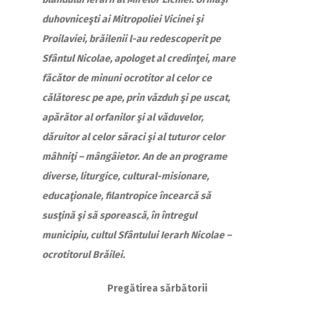
duhovniceşti ai Mitropoliei Vicinei şi
Proilaviei, brăilenii l-au redescoperit pe
Sfântul Nicolae, apologet al credinţei, mare
făcător de minuni ocrotitor al celor ce
călătoresc pe ape, prin văzduh şi pe uscat,
apărător al orfanilor şi al văduvelor,
dăruitor al celor săraci şi al tuturor celor
mâhniţi – mângâietor.
An de an programe
diverse, liturgice, cultural-misionare,
educaţionale, filantropice încearcă să
susţină şi să sporească, în întregul
municipiu, cultul Sfântului Ierarh Nicolae –
ocrotitorul Brăilei.
Pregătirea sărbătorii