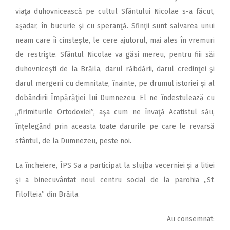
viaţa duhovnicească pe cultul Sfântului Nicolae s-a făcut,
aşadar, în bucurie şi cu speranţă. Sfinţii sunt salvarea unui
neam care îi cinsteşte, le cere ajutorul, mai ales în vremuri
de restrişte. Sfântul Nicolae va găsi mereu, pentru fiii săi
duhovniceşti de la Brăila, darul răbdării, darul credinţei şi
darul mergerii cu demnitate, înainte, pe drumul istoriei şi al
dobândirii Împărăţiei lui Dumnezeu. El ne îndestulează cu
„firimiturile Ortodoxiei”, aşa cum ne învaţă Acatistul său,
înţelegând prin aceasta toate darurile pe care le revarsă
sfântul, de la Dumnezeu, peste noi.
La încheiere, ÎPS Sa a participat la slujba vecerniei şi a litiei
şi a binecuvântat noul centru social de la parohia ,,Sf.
Filofteia” din Brăila.
Au consemnat: