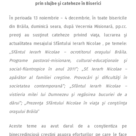
prin slujbe şi cateheze în Biserici
În perioada 13 noiembrie – 4 decembrie, în toate bisericile
din Brăila, duminică seara, după Vecernia Misionară, pp.cc.
preoţi au susţinut cateheze privind viaţa, lucrarea şi
actualitatea mesajului Sfântului Ierarh Nicolae , pe temele:
„
Sfântul Ierarh Nicolae – ocrotitorul oraşului Brăila.
Programe pastoral-misionare, cultural-educaţionale şi
social-filantropice în anul 2011”; „Sf. Ierarh Nicolae –
apărător al familiei creştine. Provocări şi dificultăţi în
societatea contemporană”; „Sfântul Ierarh Nicolae –
vistieria milei lui Dumnezeu şi regăsirea bucuriei de a
dărui”; „Prezenţa Sfântului Nicolae în viaţa şi conştiinţa
oraşului Brăila
”
Aceste teme au avut darul de a conştientiza pe
binecredincioşii creştini asupra eforturilor pe care le face