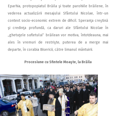
Eparhia, protopopiatul Brăila şi toate parohiile brăilene, în
vederea actualizării mesajului Sfântului Nicolae, într-un
context socio-economic extrem de dificil. Speranţa creştină
şi credinţa profundă, ca daruri ale Sfântului Nicolae în
„ghetuţele sufletului” brăilean vor motiva, întotdeauna, mai
ales în vremuri de restrişte, puterea de a merge mai
departe, în corabia Bisericii, către limanul mântuirii.
Procesiune cu Sfintele Moaşte, la Brăila