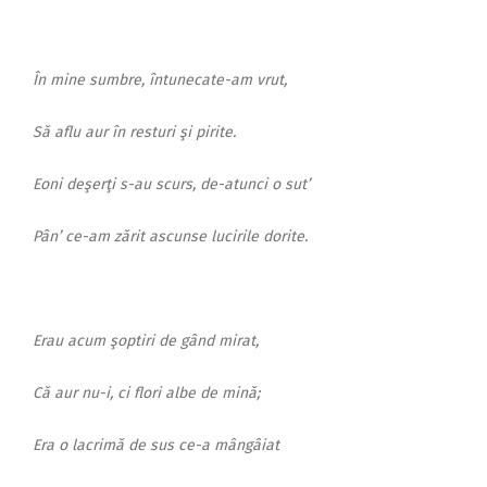
2018
2017
În mine sumbre, întunecate-am vrut,
2016
2015
Să aflu aur în resturi şi pirite.
2014
Eoni deşerţi s-au scurs, de-atunci o sut’
2013
Pân’ ce-am zărit ascunse lucirile dorite.
2012
2011
2010
Erau acum şoptiri de gând mirat,
2009
Că aur nu-i, ci flori albe de mină;
Era o lacrimă de sus ce-a mângâiat