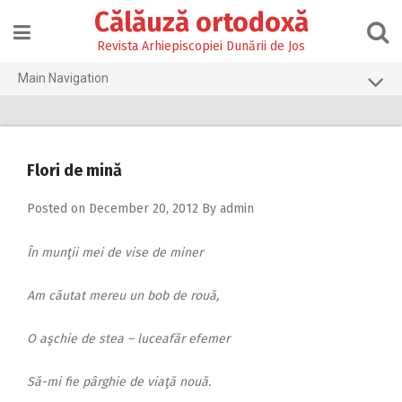
Skip
Călăuză ortodoxă
to
content
Revista Arhiepiscopiei Dunării de Jos
Main Navigation
Prima pagină
2026
Flori de mină
2025
Posted on
December 20, 2012
By
admin
2024
2023
În munţii mei de vise de miner
2022
Am căutat mereu un bob de rouă,
2021
O aşchie de stea – luceafăr efemer
2020
2019
Să-mi fie pârghie de viaţă nouă.