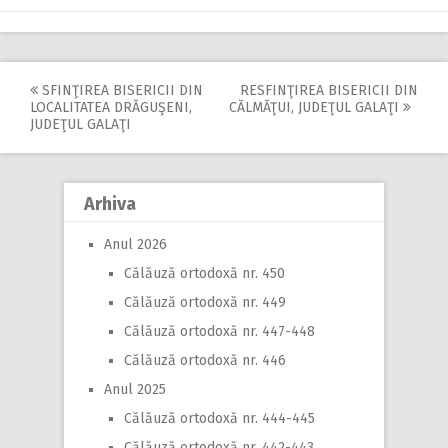
SFINŢIREA BISERICII DIN
RESFINŢIREA BISERICII DIN
Post
LOCALITATEA DRĂGUŞENI,
CĂLMĂŢUI, JUDEŢUL GALAŢI
JUDEŢUL GALAŢI
navigation
Arhiva
Anul 2026
Călăuză ortodoxă nr. 450
Călăuză ortodoxă nr. 449
Călăuză ortodoxă nr. 447-448
Călăuză ortodoxă nr. 446
Anul 2025
Călăuză ortodoxă nr. 444-445
Călăuză ortodoxă nr. 442-443