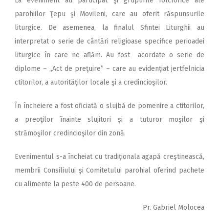
La eveniment au participat şi grupurile folclorice ale
parohiilor Ţepu şi Movileni, care au oferit răspunsurile
liturgice. De asemenea, la finalul Sfintei Liturghii au
interpretat o serie de cântări religioase specifice perioadei
liturgice în care ne aflăm. Au fost acordate o serie de
diplome – ,,Act de preţuire” – care au evidenţiat jertfelnicia
ctitorilor, a autorităţilor locale şi a credincioşilor.
În încheiere a fost oficiată o slujbă de pomenire a ctitorilor,
a preoţilor înainte slujitori şi a tuturor moşilor şi
strămoşilor credincioşilor din zonă.
Evenimentul s-a încheiat cu tradiţionala agapă creştinească,
membrii Consiliului şi Comitetului parohial oferind pachete
cu alimente la peste 400 de persoane.
Pr. Gabriel Molocea