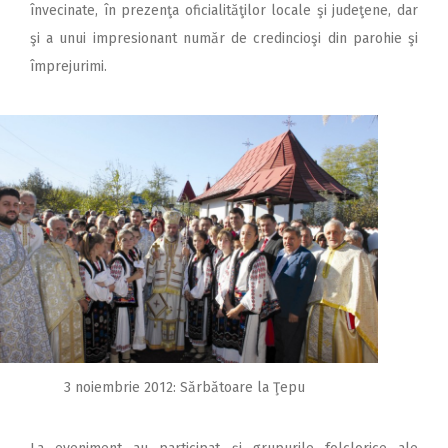
învecinate, în prezenţa oficialităţilor locale şi judeţene, dar
şi a unui impresionant număr de credincioşi din parohie şi
împrejurimi.
3 noiembrie 2012: Sărbătoare la Ţepu