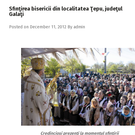
2018
Sfinţirea bisericii din localitatea Ţepu, judeţul
Galaţi
2017
2016
Posted on
December 11, 2012
By
admin
2015
2014
2013
2012
2011
2010
2009
Credincioşi prezenţi la momentul sfinţirii