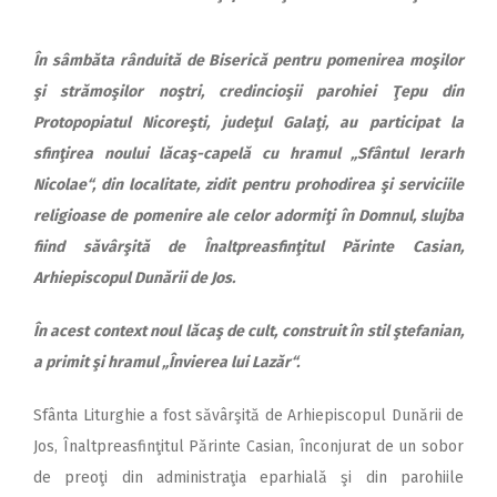
În sâmbăta rânduită de Biserică pentru pomenirea moşilor
şi strămoşilor noştri, credincioşii parohiei Ţepu din
Protopopiatul Nicoreşti, judeţul Galaţi, au participat la
sfinţirea noului lăcaş-capelă cu hramul „Sfântul Ierarh
Nicolae“, din localitate, zidit pentru prohodirea şi serviciile
religioase de pomenire ale celor adormiţi în Domnul, slujba
fiind săvârşită de Înaltpreasfinţitul Părinte Casian,
Arhiepiscopul Dunării de Jos.
În acest context noul lăcaş de cult, construit în stil ştefanian,
a primit şi hramul „Învierea lui Lazăr“.
Sfânta Liturghie a fost săvârşită de Arhiepiscopul Dunării de
Jos, Înaltpreasfinţitul Părinte Casian, înconjurat de un sobor
de preoţi din administraţia eparhială şi din parohiile