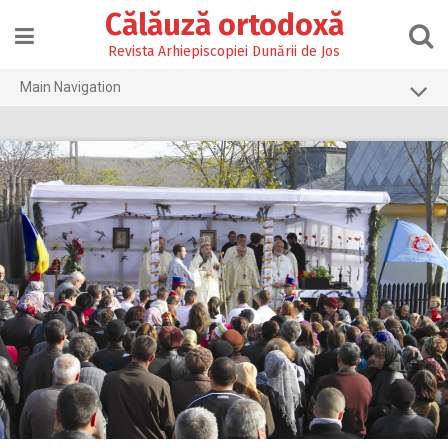
Skip
Călăuză ortodoxă
to
content
Revista Arhiepiscopiei Dunării de Jos
Main Navigation
Prima pagină
2026
2025
2024
2023
2022
2021
2020
2019