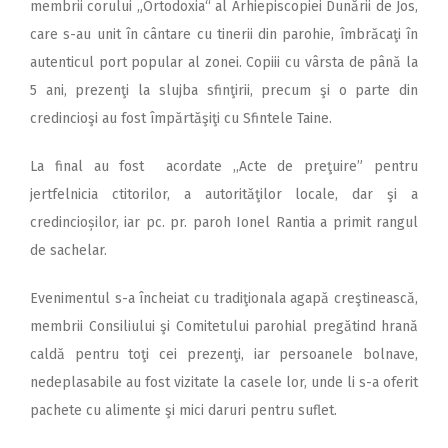
membrii corului „Ortodoxia“ al Arhiepiscopiei Dunării de Jos,
care s-au unit în cântare cu tinerii din parohie, îmbrăcaţi în
autenticul port popular al zonei. Copiii cu vârsta de până la
5 ani, prezenţi la slujba sfinţirii, precum şi o parte din
credincioşi au fost împărtăşiţi cu Sfintele Taine.
La final au fost acordate ,,Acte de preţuire” pentru
jertfelnicia ctitorilor, a autorităţilor locale, dar şi a
credincioșilor, iar pc. pr. paroh Ionel Rantia a primit rangul
de sachelar.
Evenimentul s-a încheiat cu tradiţionala agapă creştinească,
membrii Consiliului şi Comitetului parohial pregătind hrană
caldă pentru toţi cei prezenţi, iar persoanele bolnave,
nedeplasabile au fost vizitate la casele lor, unde li s-a oferit
pachete cu alimente şi mici daruri pentru suflet.