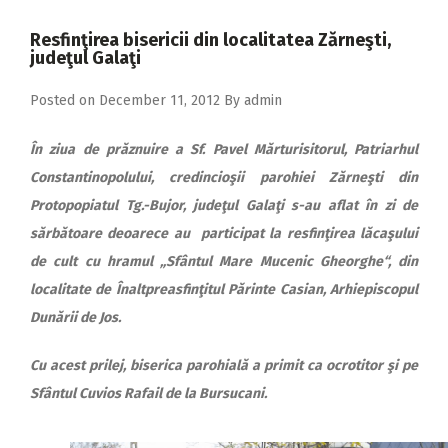
2018
Resfinţirea bisericii din localitatea Zărneşti,
2017
judeţul Galaţi
2016
Posted on
December 11, 2012
By
admin
2015
În ziua de prăznuire a Sf. Pavel Mărturisitorul, Patriarhul
2014
Constantinopolului, credincioşii parohiei Zărneşti din
2013
Protopopiatul Tg.-Bujor, judeţul Galaţi s-au aflat în zi de
2012
sărbătoare deoarece au participat la resfinţirea lăcaşului
de cult cu hramul „Sfântul Mare Mucenic Gheorghe“, din
2011
localitate de Înaltpreasfinţitul Părinte Casian, Arhiepiscopul
2010
Dunării de Jos.
2009
Cu acest prilej, biserica parohială a primit ca ocrotitor şi pe
Sfântul Cuvios Rafail de la Bursucani.