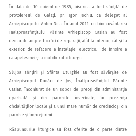
În data de 10 noiembrie 1985, biserica a fost sfinţită de
protoiereul de Galaţi, pr. Igor Jechiu, ca delegat al
Arhiepiscopului Antim Nica. În anul 2011, cu binecuvântarea
Înaltpreasfinţitului Părinte Arhiepiscop Casian au fost
demarate ample lucrări de reparaţii, atât la interior, cât şi la
exterior, de refacere a instalaţiei electrice, de înnoire a
catapetesmei şi a mobilierului liturgic.
Slujba sfinţirii şi Sfânta Liturghie au fost săvârşite de
Arhiepiscopul Dunării de Jos, Înaltpreasfinţitul Părinte
Casian, înconjurat de un sobor de preoţi din administraţia
eparhială şi din parohiile învecinate, în prezenţa
oficialităţilor locale şi a unui mare număr de credincioşi din
parohie şi împrejurimi.
Răspunsurile liturgice au fost oferite de o parte dintre