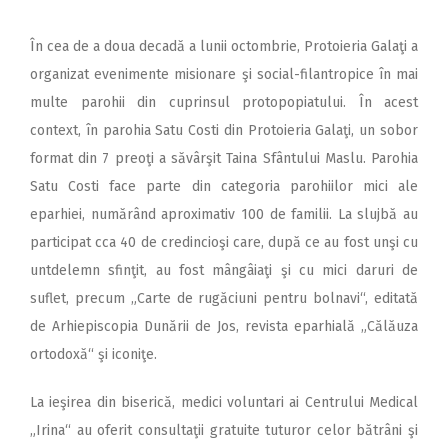
În cea de a doua decadă a lunii octombrie, Protoieria Galaţi a
organizat evenimente misionare şi social-filantropice în mai
multe parohii din cuprinsul protopopiatului. În acest
context, în parohia Satu Costi din Protoieria Galaţi, un sobor
format din 7 preoţi a săvârşit Taina Sfântului Maslu. Parohia
Satu Costi face parte din categoria parohiilor mici ale
eparhiei, numărând aproximativ 100 de familii. La slujbă au
participat cca 40 de credincioşi care, după ce au fost unşi cu
untdelemn sfinţit, au fost mângâiaţi şi cu mici daruri de
suflet, precum „Carte de rugăciuni pentru bolnavi“, editată
de Arhiepiscopia Dunării de Jos, revista eparhială „Călăuza
ortodoxă“ şi iconiţe.
La ieşirea din biserică, medici voluntari ai Centrului Medical
„Irina“ au oferit consultaţii gratuite tuturor celor bătrâni şi