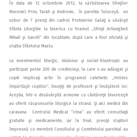
În data de 12 octombrie 2012, la sărbătoarea Sfinţilor
Mucenici Prov, Tarah şi Andronic, în parohia Tuluceşti, un
sobor de 7 preoţi din cadrul Protoieriei Galaţi a săvârşit
Sfânta Liturghie la biserica cu hramul „Sfinţii Arhangheli
Mihail şi Gavriil“ din localitate, după care a fost oficiată şi
slujba Sfântului Maslu.
La evenimentul liturgic, misionar şi social-filantropic au
participat peste 200 de credincioşi, la care s-au adăugat şi
copiii implicaţi activ în programul catehetic „Hristos
împărtăşit copiilor“, însoţiţi de profesorii şi învăţătorii lor.
Aceştia, într-o desăvârşită armonie cu cântăreţii bisericeşti
au oferit răspunsurile liturgice la strană. Şi aici medicii din
caravana Centrului Medical “Irina” au oferit consultaţii
gratuite şi medicamente, iar la final, preoţii slujitori
împreună cu membrii Consiliului şi Comitetului parohial au