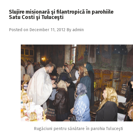
2018
Slujire misionară şi filantropică în parohiile
2017
Satu Costi şi Tuluceşti
2016
Posted on
December 11, 2012
By
admin
2015
2014
2013
2012
2011
2010
2009
Rugăciuni pentru sănătare în parohia Tuluceşti