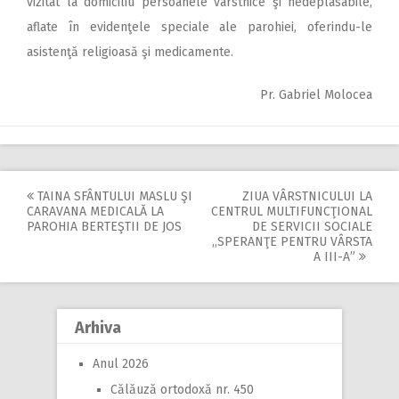
vizitat la domiciliu persoanele vârstnice şi nedeplasabile,
aflate în evidenţele speciale ale parohiei, oferindu-le
asistenţă religioasă şi medicamente.
Pr. Gabriel Molocea
TAINA SFÂNTULUI MASLU ŞI
ZIUA VÂRSTNICULUI LA
Post
CARAVANA MEDICALĂ LA
CENTRUL MULTIFUNCŢIONAL
PAROHIA BERTEŞTII DE JOS
DE SERVICII SOCIALE
navigation
,,SPERANŢE PENTRU VÂRSTA
A III-A”
Arhiva
Anul 2026
Călăuză ortodoxă nr. 450