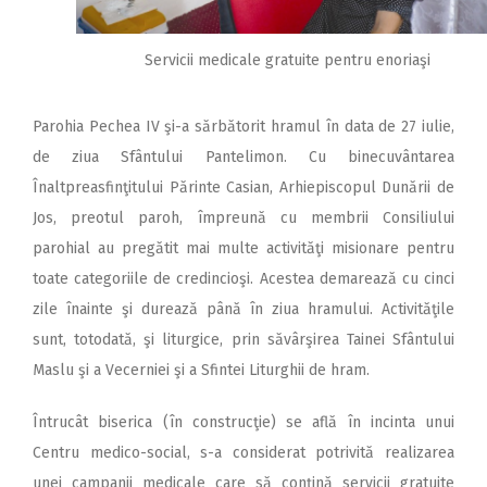
Servicii medicale gratuite pentru enoriaşi
Parohia Pechea IV şi-a sărbătorit hramul în data de 27 iulie,
de ziua Sfântului Pantelimon. Cu binecuvântarea
Înaltpreasfinţitului Părinte Casian, Arhiepiscopul Dunării de
Jos, preotul paroh, împreună cu membrii Consiliului
parohial au pregătit mai multe activităţi misionare pentru
toate categoriile de credincioşi. Acestea demarează cu cinci
zile înainte şi durează până în ziua hramului. Activităţile
sunt, totodată, şi liturgice, prin săvârşirea Tainei Sfântului
Maslu şi a Vecerniei şi a Sfintei Liturghii de hram.
Întrucât biserica (în construcţie) se află în incinta unui
Centru medico-social, s-a considerat potrivită realizarea
unei campanii medicale care să conţină servicii gratuite