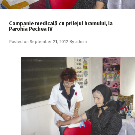
2018
2017
Campanie medicală cu prilejul hramului, la
2016
Parohia Pechea IV
2015
Posted on
September 21, 2012
By
admin
2014
2013
2012
2011
2010
2009