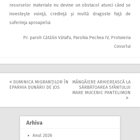
resurselor materiale nu devine un obstacol atunci când se
investeşte voinţă, credinţă şi multă dragoste faţă de
suferinţa aproapelui.
Pr. paroh Cătălin Vătafu, Parohia Pechea IV, Protoieria
Covurlui
DUMINICA MIGRANŢILOR ÎN
MÂNGÂIERE ARHIEREASCĂ LA
Post
EPARHIA DUNĂRII DE JOS
SĂRBĂTOAREA SFÂNTULUI
MARE MUCENIC PANTELIMON
navigation
Arhiva
Anul 2026