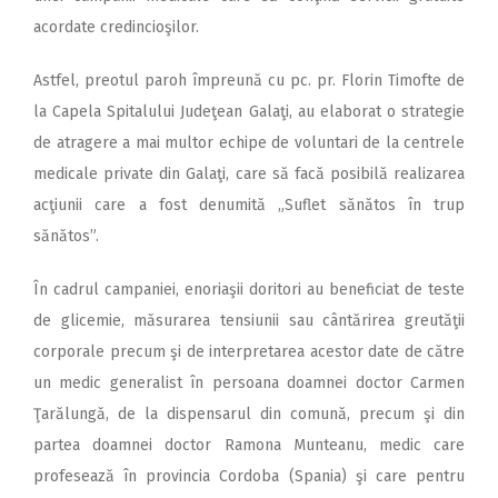
acordate credincioşilor.
Astfel, preotul paroh împreună cu pc. pr. Florin Timofte de
la Capela Spitalului Judeţean Galaţi, au elaborat o strategie
de atragere a mai multor echipe de voluntari de la centrele
medicale private din Galaţi, care să facă posibilă realizarea
acţiunii care a fost denumită „Suflet sănătos în trup
sănătos”.
În cadrul campaniei, enoriaşii doritori au beneficiat de teste
de glicemie, măsurarea tensiunii sau cântărirea greutăţii
corporale precum şi de interpretarea acestor date de către
un medic generalist în persoana doamnei doctor Carmen
Ţarălungă, de la dispensarul din comună, precum şi din
partea doamnei doctor Ramona Munteanu, medic care
profesează în provincia Cordoba (Spania) şi care pentru