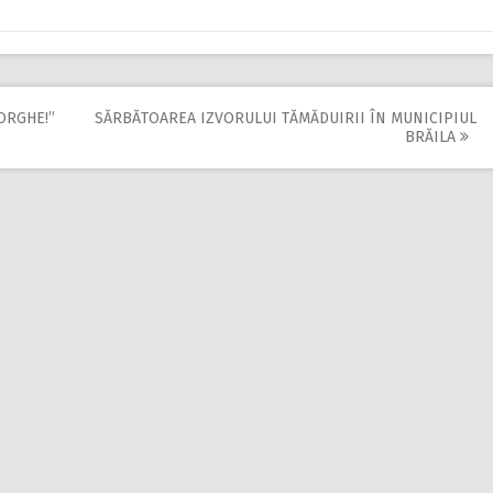
ORGHE!”
SĂRBĂTOAREA IZVORULUI TĂMĂDUIRII ÎN MUNICIPIUL
BRĂILA