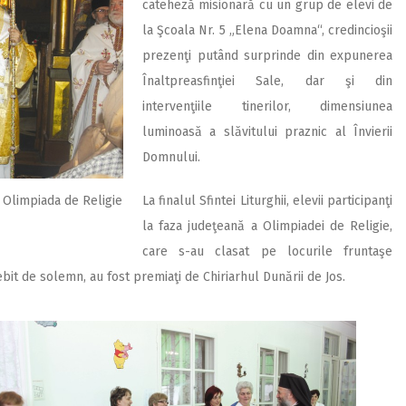
cateheză misionară cu un grup de elevi de
la Şcoala Nr. 5 „Elena Doamna“, credincioşii
prezenţi putând surprinde din expunerea
Înaltpreasfinţiei Sale, dar şi din
intervenţiile tinerilor, dimensiunea
luminoasă a slăvitului praznic al Învierii
Domnului.
La finalul Sfintei Liturghii, elevii participanţi
a Olimpiada de Religie
la faza judeţeană a Olimpiadei de Religie,
care s-au clasat pe locurile fruntaşe
bit de solemn, au fost premiaţi de Chiriarhul Dunării de Jos.