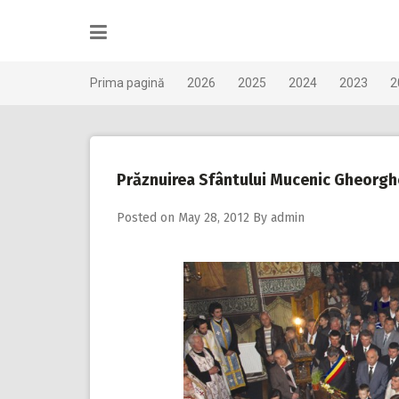
Skip
to
content
Prima pagină
2026
2025
2024
2023
2
Prăznuirea Sfântului Mucenic Gheorghe,
Posted on
May 28, 2012
By
admin