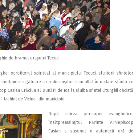
rghie de hramul oraşului Tecuci
e, ocrotitorul spiritual al municipiului Tecuci, slujitorii sfintelor
mulţimea rugătoare a credincioşilor s-au aflat în unitate sfântă cu
cop Casian Crăciun al Dunării de Jos la slujba sfintei Liturghii oficiată
 Iachint de Vicina“ din municipiu.
După citirea pericopei evanghelice,
Înaltpreasfinţitul Părinte Arhiepiscop
Casian a susţinut o autentică oră de