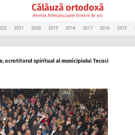
Călăuză ortodoxă
Revista Arhiepiscopiei Dunării de Jos
022
2021
2020
2019
2018
2017
2016
2015
 ocrotitorul spiritual al municipiului Tecuci