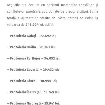
2018
Acţiunile s-a derulat cu sprijinul membrilor consiliilor şi
2017
comitetelor parohiale,
coordonate de preoţii slujitori. Suma
totală a ajutoarelor oferite de către parohii se ridică la
2016
valoarea de
246.924 lei
, astfel:
2015
– Protoieria Galaţi – 72.492 lei;
2014
2013
– Protoieria Brăila – 50.263 lei;
2012
– Protoieria Tg. Bujor – 34.052 lei;
2011
– Protoieria Covurlui – 29.432 lei;
2010
2009
– Protoieria Făurei – 18.995 lei;
– Protoieria Însurăţei – 15.749 lei;
– Protoieria Nicoreşti – 25.941 lei.