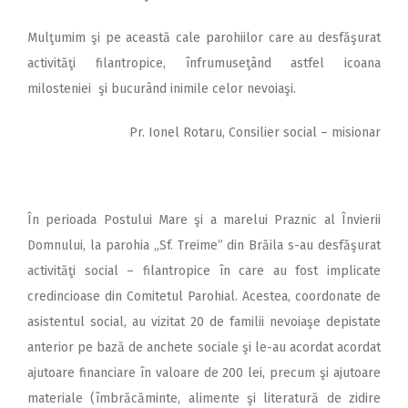
Mulţumim şi pe această cale parohiilor care au desfăşurat
activităţi filantropice, înfrumuseţând astfel icoana
milosteniei şi bucurând inimile celor nevoiaşi.
Pr. Ionel Rotaru, Consilier social – misionar
În perioada Postului Mare şi a marelui Praznic al Învierii
Domnului, la parohia „Sf. Treime” din Brăila s-au desfăşurat
activităţi social – filantropice în care au fost implicate
credincioase din Comitetul Parohial. Acestea, coordonate de
asistentul social, au vizitat 20 de familii nevoiaşe depistate
anterior pe bază de anchete sociale şi le-au acordat acordat
ajutoare financiare în valoare de 200 lei, precum şi ajutoare
materiale (îmbrăcăminte, alimente şi literatură de zidire