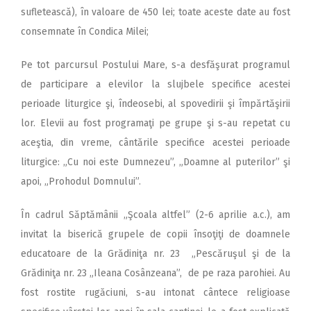
sufletească), în valoare de 450 lei; toate aceste date au fost
consemnate în Condica Milei;
Pe tot parcursul Postului Mare, s-a desfăşurat programul
de participare a elevilor la slujbele specifice acestei
perioade liturgice şi, îndeosebi, al spovedirii şi împărtăşirii
lor. Elevii au fost programaţi pe grupe şi s-au repetat cu
aceştia, din vreme, cântările specifice acestei perioade
liturgice: „Cu noi este Dumnezeu”, „Doamne al puterilor” şi
apoi, „Prohodul Domnului”.
În cadrul Săptămânii „Şcoala altfel” (2-6 aprilie a.c.), am
invitat la biserică grupele de copii însoţiţi de doamnele
educatoare de la Grădiniţa nr. 23 „Pescăruşul şi de la
Grădiniţa nr. 23 „Ileana Cosânzeana”, de pe raza parohiei. Au
fost rostite rugăciuni, s-au intonat cântece religioase