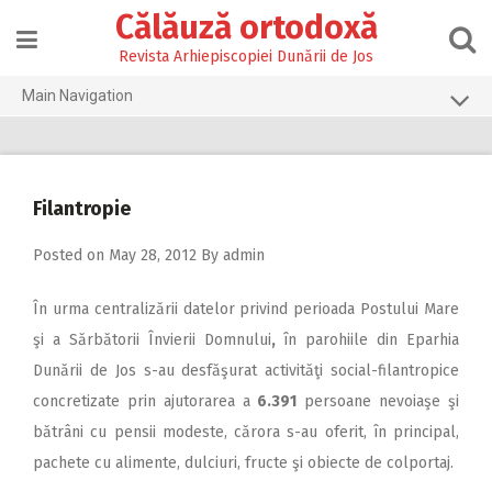
Skip
Călăuză ortodoxă
to
content
Revista Arhiepiscopiei Dunării de Jos
Main Navigation
Prima pagină
2026
Filantropie
2025
Posted on
May 28, 2012
By
admin
2024
2023
În urma centralizării datelor privind perioada Postului Mare
2022
şi a Sărbătorii Învierii Domnului
,
în parohiile din Eparhia
Dunării de Jos s-au desfăşurat activităţi social-filantropice
2021
concretizate prin ajutorarea a
6.391
persoane nevoiaşe şi
2020
bătrâni cu pensii modeste, cărora s-au oferit, în principal,
2019
pachete cu alimente, dulciuri, fructe şi obiecte de colportaj.