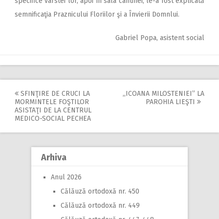
specifice vârstei lor, apoi în sala cantinei, le-a fost explicată
semnificaţia Praznicului Floriilor şi a Învierii Domnlui.
Gabriel Popa, asistent social
SFINŢIRE DE CRUCI LA
,,ICOANA MILOSTENIEI” LA
Post
MORMINTELE FOŞTILOR
PAROHIA LIEŞTI
ASISTAŢI DE LA CENTRUL
navigation
MEDICO-SOCIAL PECHEA
Arhiva
Anul 2026
Călăuză ortodoxă nr. 450
Călăuză ortodoxă nr. 449