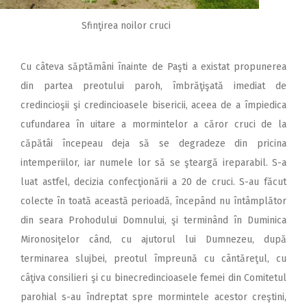
Sfinţirea noilor cruci
Cu câteva săptămâni înainte de Paşti a existat propunerea
din partea preotului paroh, îmbrăţişată imediat de
credincioşii şi credincioasele bisericii, aceea de a împiedica
cufundarea în uitare a mormintelor a căror cruci de la
căpătâi începeau deja să se degradeze din pricina
intemperiilor, iar numele lor să se şteargă ireparabil. S-a
luat astfel, decizia confecţionării a 20 de cruci. S-au făcut
colecte în toată această perioadă, începând nu întâmplător
din seara Prohodului Domnului, şi terminând în Duminica
Mironosiţelor când, cu ajutorul lui Dumnezeu, după
terminarea slujbei, preotul împreună cu cântăreţul, cu
câţiva consilieri şi cu binecredincioasele femei din Comitetul
parohial s-au îndreptat spre mormintele acestor creştini,