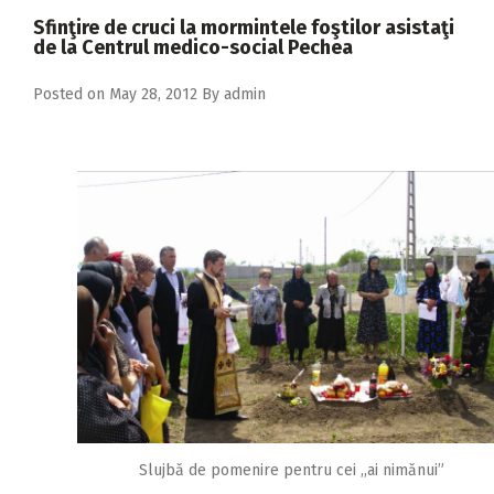
2018
Sfinţire de cruci la mormintele foştilor asistaţi
de la Centrul medico-social Pechea
2017
2016
Posted on
May 28, 2012
By
admin
2015
2014
2013
2012
2011
2010
2009
Slujbă de pomenire pentru cei ,,ai nimănui”