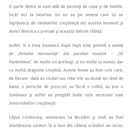
O parte dintre ei sunt atât de părăsiţi de copii şi de familie,
încât nici la moartea lor nu au pe nimeni care să se
îngrijească de rânduielile creştineşti ale acestui moment şi
atunci Biserica a preluat şi această datorie sfântă.
Astfel, în a treia Duminică după Paşti este potrivit a aminti
de „femeile mironosiţe” ale parohiei noastre – „Sf.
Pantelimon”, de multe ori aceleaşi, şi nu multe la număr, dar
cu multă dragoste creştină. Aceste femei au fost cele care,
de fiecare dată au căutat sau chiar ele au donat un rând de
haine, o pereche de prescuri, au făcut o colivă, au pus o
lumânare şi astfel au pregătit toate cele necesare unei
înmormântări creştineşti.
Câţiva credincioşi, asemenea lui Nicodim şi Iosif, au fost
întotdeauna săritori în a face din câteva scânduri un sicriu,