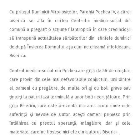
Cu prilejul Duminicii Mironosiţelor, Parohia Pechea IV, a cărei
biserică se afla în curtea Centrului medico-social din
comună a pregătit o acţiune filantropică în care credincioşii
să transpună actualitatea sărbătorilor din sfintele duminici
de după Învierea Domnului, aşa cum ne cheamă întotdeauna
Biserica.
Centrul medico-social din Pechea are grijă de 56 de creştini,
care provin din cele mai nefavorabile conjucturi, unii dintre
ei, oameni cu pregătire, de multe ori şi cu boli grave sau
ţintuiţi la pat în faza terminală a unor boli necruţătoare. Prin
grija Bisericii, care este prezentă mai ales acolo unde este
suferinţă şi nevoie de ajutor, aceşti oameni primesc prin
întâlnirea cu preotul speranţă, mângâiere, dar şi cele
materiale, care nu lipsesc nici ele din ajutorul Bisericii.