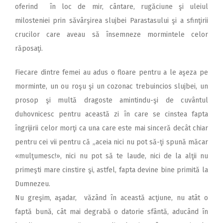
oferind în loc de mir, cântare, rugăciune şi uleiul
milosteniei prin săvârşirea slujbei Parastasului şi a sfinţirii
crucilor care aveau să însemneze mormintele celor
răposaţi.
Fiecare dintre femei au adus o floare pentru a le aşeza pe
morminte, un ou roşu şi un cozonac trebuincios slujbei, un
prosop şi multă dragoste amintindu-şi de cuvântul
duhovnicesc pentru această zi în care se cinstea fapta
îngrijirii celor morţi ca una care este mai sinceră decât chiar
pentru cei vii pentru că „aceia nici nu pot să-ţi spună măcar
«mulţumesc!», nici nu pot să te laude, nici de la alţii nu
primeşti mare cinstire şi, astfel, fapta devine bine primită la
Dumnezeu.
Nu greşim, aşadar, văzând în această acţiune, nu atât o
faptă bună, cât mai degrabă o datorie sfântă, aducând în