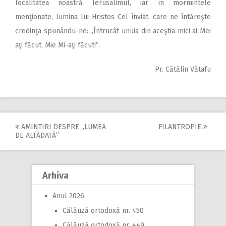
localitatea noastră Ierusalimul, iar în mormintele
menţionate, lumina lui Hristos Cel înviat, care ne întăreşte
credinţa spunându-ne: „Întrucât unuia din aceştia mici ai Mei
aţi făcut, Mie Mi-aţi făcut!”.
Pr. Cătălin Vătafu
AMINTIRI DESPRE ,,LUMEA
FILANTROPIE
Post
DE ALTĂDATĂ”
navigation
Arhiva
Anul 2026
Călăuză ortodoxă nr. 450
Călăuză ortodoxă nr. 449