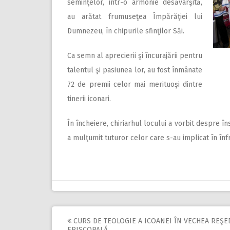
seminţelor, într-o armonie desăvârşită,
au arătat frumuseţea Împărăţiei lui
Dumnezeu, în chipurile sfinţilor Săi.
Ca semn al aprecierii şi încurajării pentru
talentul şi pasiunea lor, au fost înmânate
72 de premii celor mai merituoşi dintre
tinerii iconari.
În încheiere, chiriarhul locului a vorbit despre în
a mulţumit tuturor celor care s-au implicat în înf
CURS DE TEOLOGIE A ICOANEI ÎN VECHEA REŞE
EPISCOPALĂ