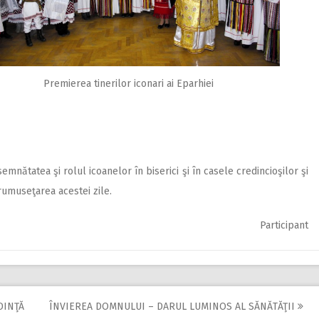
Premierea tinerilor iconari ai Eparhiei
semnătatea şi rolul icoanelor în biserici şi în casele credincioşilor şi
rumuseţarea acestei zile.
Participant
DINŢĂ
ÎNVIEREA DOMNULUI – DARUL LUMINOS AL SĂNĂTĂŢII