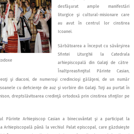
desfăşurat ample manifestări
liturgice şi cultural-misionare care
au avut în centrul lor cinstirea
Icoanei.
Sărbătoarea a început cu săvârşirea
Sfintei Liturghii la Catedrala
todoxe
arhiepiscopală din Galaţi de către
Înaltpreasfinţitul Părinte Casian,
reoţi şi diaconi, de numeroşi credincioşi gălăţeni, de un număr
soanele cu deficienţe de auz şi vorbire din Galaţi. Toţi au purtat în
unison, dreptslăvitoarea credinţă ortodoxă prin cinstirea sfinţilor pe
ţitul Părinte Arhiepiscop Casian a binecuvântat şi a participat la
la Arhiepiscopală până la vechiul Palat episcopal, care găzduieşte