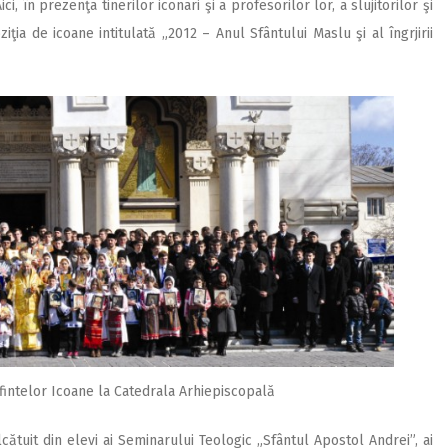
, în prezenţa tinerilor iconari şi a profesorilor lor, a slujitorilor şi
ţia de icoane intitulată „2012 – Anul Sfântului Maslu şi al îngrjirii
 Sfintelor Icoane la Catedrala Arhiepiscopală
cătuit din elevi ai Seminarului Teologic „Sfântul Apostol Andrei”, ai