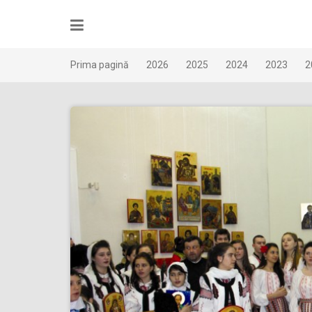
Skip
to
content
Prima pagină
2026
2025
2024
2023
2