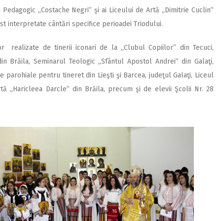
ui Pedagogic „Costache Negri” şi ai Liceului de Artă „Dimitrie Cuclin”
ost interpretate cântări specifice perioadei Triodului.
 realizate de tinerii iconari de la „Clubul Copiilor” din Tecuci,
 din Brăila, Seminarul Teologic „Sfântul Apostol Andrei” din Galaţi,
 parohiale pentru tineret din Lieşti şi Barcea, judeţul Galaţi, Liceul
rtă „Haricleea Darcle” din Brăila, precum şi de elevii Şcolii Nr. 28