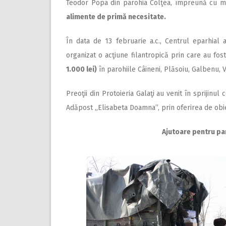
Teodor Popa din parohia Colţea, împreună cu me
alimente de primă necesitate.
În data de 13 februarie a.c., Centrul eparhial a
organizat o acţiune filantropică prin care au fo
1.000 lei)
în parohiile Câineni, Plăsoiu, Galbenu, V
Preoţii din Protoieria Galaţi au venit în sprijinul
Adăpost „Elisabeta Doamna”, prin oferirea de obie
Ajutoare pentru par