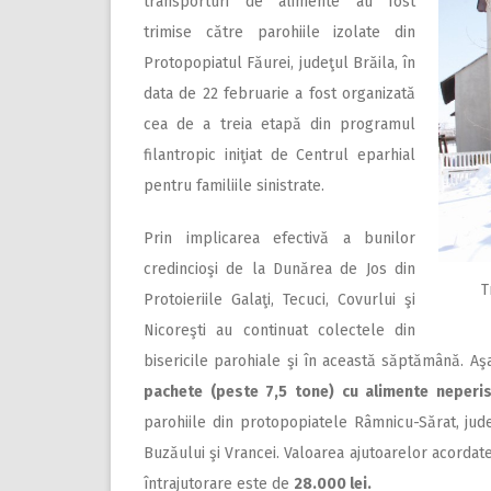
transporturi de alimente au fost
trimise către parohiile izolate din
Protopopiatul Făurei, judeţul Brăila, în
data de 22 februarie a fost organizată
cea de a treia etapă din programul
filantropic iniţiat de Centrul eparhial
pentru familiile sinistrate.
Prin implicarea efectivă a bunilor
credincioşi de la Dunărea de Jos din
T
Protoieriile Galaţi, Tecuci, Covurlui şi
Nicoreşti au continuat colectele din
bisericile parohiale şi în această săptămână. Aş
pachete (peste 7,5 tone) cu alimente neperis
parohiile din protopopiatele Râmnicu-Sărat, jude
Buzăului şi Vrancei. Valoarea ajutoarelor acordat
întrajutorare este de
28.000 lei.