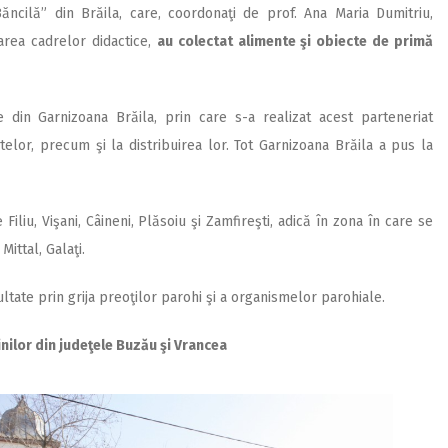
Băncilă” din Brăila, care, coordonaţi de prof. Ana Maria Dumitriu,
carea cadrelor didactice,
au colectat alimente şi obiecte de primă
e din Garnizoana Brăila, prin care s-a realizat acest parteneriat
ntelor, precum şi la distribuirea lor. Tot Garnizoana Brăila a pus la
Filiu, Vişani, Câineni, Plăsoiu şi Zamfireşti, adică în zona în care se
Mittal, Galaţi.
icultate prin grija preoţilor parohi şi a organismelor parohiale.
nilor din judeţele Buzău şi Vrancea