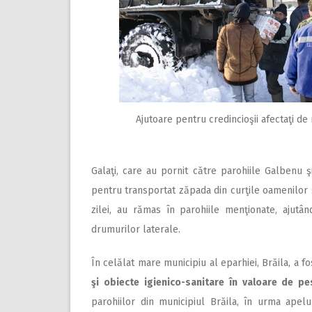
Ajutoare pentru credincioşii afectaţi d
Galaţi, care au pornit către parohiile Galbenu ş
pentru transportat zăpada din curţile oamenilor 
zilei, au rămas în parohiile menţionate, ajutâ
drumurilor laterale.
În celălat mare municipiu al eparhiei, Brăila, a f
şi obiecte igienico-sanitare în valoare de pe
parohiilor din municipiul Brăila, în urma apelul