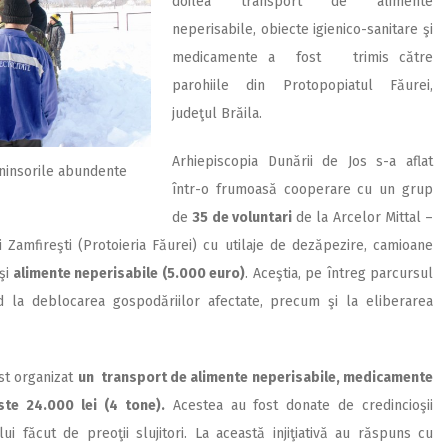
doilea transport de alimente
neperisabile, obiecte igienico-sanitare şi
medicamente a fost trimis către
parohiile din Protopopiatul Făurei,
judeţul Brăila.
Arhiepiscopia Dunării de Jos s-a aflat
e ninsorile abundente
într-o frumoasă cooperare cu un grup
de
35 de voluntari
de la Arcelor Mittal –
i Zamfireşti (Protoieria Făurei) cu utilaje de dezăpezire, camioane
şi
alimente neperisabile (5.000 euro)
. Aceştia, pe întreg parcursul
nd la deblocarea gospodăriilor afectate, precum şi la eliberarea
ost organizat
un transport de alimente neperisabile, medicamente
ste 24.000 lei (4 tone).
Acestea au fost donate de credincioşii
ui făcut de preoţii slujitori. La această injiţiativă au răspuns cu