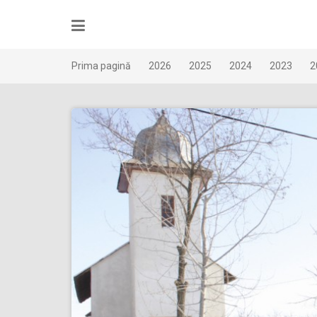
Skip
to
content
Prima pagină
2026
2025
2024
2023
2