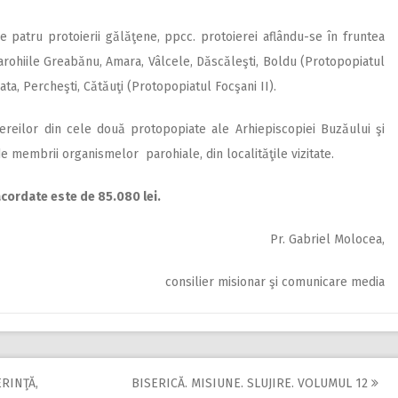
e patru protoierii gălăţene, ppcc. protoierei aflându-se în fruntea
arohiile Greabănu, Amara, Vâlcele, Dăscăleşti, Boldu (Protopopiatul
ta, Percheşti, Cătăuţi (Protopopiatul Focşani II).
iereilor din cele două protopopiate ale Arhiepiscopiei Buzăului şi
de membrii organismelor parohiale, din localităţile vizitate.
acordate este de 85.080 lei.
Pr. Gabriel Molocea,
consilier misionar şi comunicare media
ERINŢĂ,
BISERICĂ. MISIUNE. SLUJIRE. VOLUMUL 12