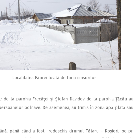
Localitatea Făurei lovită de furia ninsorilor
 de la parohia Frecăţei şi Ştefan Davidov de la parohia Ţăcău au
ersoanelor bolnave. De asemenea, au trimis în zonă apă plată sau
mână, până când a fost redeschis drumul Tătaru – Roşiori, pc pr.