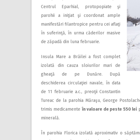
Centrul Eparhial, protopopiate şi
parohii a iniţiat şi coordonat ample
manifestări filantropice pentru cei aflaţi
în suferinţă, în urma căderilor masive
de zăpadă din luna februarie.
Insula Mare a Brăilei a fost complet
izolată din cauza sloiurilor mari de
gheaţă de pe Dunăre. După
deschiderea circulaţiei navale, în data
de 11 februarie a.c., preoţii Constantin
Tureac de la parohia Măraşu, George Postolache
trimis medicamente
în valoare de peste 550 lei
p
minerală.
În parohia Florica izolată aproximativ o săptă