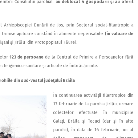
mbrii Consiliului parohial,
au deblocat 4 gospodării şi au oferit
l Arhiepiscopiei Dunării de Jos, prin Sectorul social-filantropic a
st trimise ajutoare constând în alimente neperisabile
(în valoare de
işani şi Jirlău din Protopopiatul Făurei.
 celor
123 de persoane
de la Centrul de Primire a Persoanelor fără
cte igienico-sanitare şi articole de îmbrăcăminte.
ohiile din sud-vestul judeţului Brăila
În continuarea activităţii filantropice din
13 februarie de la parohia Jirlău, urmare
colectelor efectuate în municipiile
Galaţi, Brăila şi Tecuci (dar şi în alte
parohii), în data de 16 februarie, un al