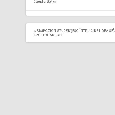
Claudiu Bălan
SIMPOZION STUDENŢESC ÎNTRU CINSTIREA SFÂ
Post
APOSTOL ANDREI
navigation