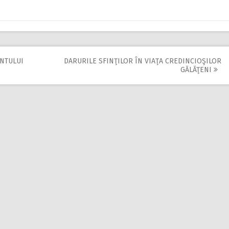
NTULUI
DARURILE SFINŢILOR ÎN VIAŢA CREDINCIOŞILOR
GĂLĂŢENI