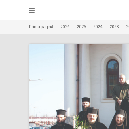
Skip
to
content
Prima pagină
2026
2025
2024
2023
2