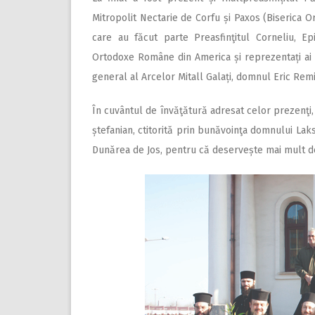
Mitropolit Nectarie de Corfu și Paxos (Biserica Or
care au făcut parte Preasfinţitul Corneliu, Epi
Ortodoxe Române din America și reprezentați ai de
general al Arcelor Mitall Galați, domnul Eric Re
În cuvântul de învăţătură adresat celor prezenţi, Î
ștefanian, ctitorită prin bunăvoinţa domnului Laks
Dunărea de Jos, pentru că deservește mai mult d