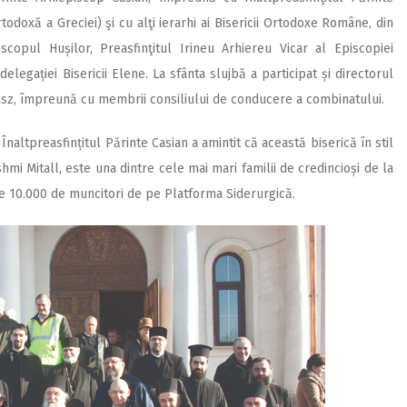
todoxă a Greciei) şi cu alţi ierarhi ai Bisericii Ortodoxe Române, din
scopul Hușilor, Preasfinţitul Irineu Arhiereu Vicar al Episcopiei
legației Bisericii Elene. La sfânta slujbă a participat și directorul
misz, împreună cu membrii consiliului de conducere a combinatului.
naltpreasfințitul Părinte Casian a amintit că această biserică în stil
hmi Mitall, este una dintre cele mai mari familii de credincioși de la
e 10.000 de muncitori de pe Platforma Siderurgică.