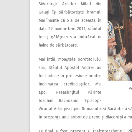
Siderurgic Arcelor Mitall din
Galați îşi sărbătoreşte hramul.
Mai înainte cu o zi de aceasta, în
data 29 noiem-brie 2011, sfântul
locaş gălăţean s-a îmbrăcat în
haine de sărbătoare.
Mai întâi, moaştele ocrotitorului
său, Sfântul Apostol Andrei, au
fost aduse în procesiune pentru
închinarea credincioşilor. Mai
P
apoi, Preasfințitul Părinte
Ioachim Băcăoanul, Episcop-
Vicar al Arhiepiscopiei Romanului și Bacăului a săv
în prezența unui sobor de preoți și diaconi și a m
La final a fost prezent și Înaltpreasfințitul P