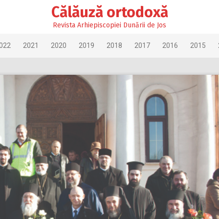
Călăuză ortodoxă
Revista Arhiepiscopiei Dunării de Jos
022
2021
2020
2019
2018
2017
2016
2015