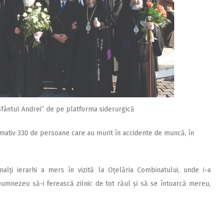
,Sfântul Andrei” de pe platforma siderurgică
mativ 330 de persoane care au murit în accidente de muncă, în
înalți ierarhi a mers în vizită la Oțelăria Combinatului, unde i-a
Dumnezeu să-i ferească zilnic de tot răul și să se întoarcă mereu,