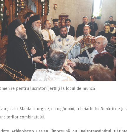
omenire pentru lucrătorii jertfiţi la locul de muncă
ârșit aici Sfânta Liturghie, cu îngăduinţa chiriarhului Dunării de Jos,
uncitorilor combinatului.
ărinte Arhiepiscop Casian, împreună cu Înaltpreasfinţitul Părinte