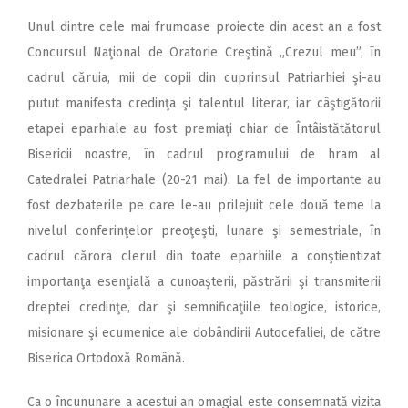
Unul dintre cele mai frumoase proiecte din acest an a fost
Concursul Naţional de Oratorie Creştină „Crezul meu”, în
cadrul căruia, mii de copii din cuprinsul Patriarhiei şi-au
putut manifesta credinţa şi talentul literar, iar câştigătorii
etapei eparhiale au fost premiaţi chiar de Întâistătătorul
Bisericii noastre, în cadrul programului de hram al
Catedralei Patriarhale (20-21 mai). La fel de importante au
fost dezbaterile pe care le-au prilejuit cele două teme la
nivelul conferinţelor preoţeşti, lunare şi semestriale, în
cadrul cărora clerul din toate eparhiile a conştientizat
importanţa esenţială a cunoaşterii, păstrării şi transmiterii
dreptei credinţe, dar şi semnificaţiile teologice, istorice,
misionare şi ecumenice ale dobândirii Autocefaliei, de către
Biserica Ortodoxă Română.
Ca o încununare a acestui an omagial este consemnată vizita