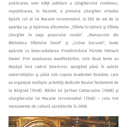
publicarea unei ediţii jubiliare a Litughierului românesc,
republicarea, în facsimil, a primului Liturghier ortodox
tipărit, cel al lui Macarie Ieromonahul, la 500 de ani de la
apariţia sa, şi tipărirea albumelor „Sfânta Scriptură şi Sfânta
Liturghie în viaţa poporului român”, „Manuscrise din
Biblioteca Sfântului Sinod” şi „Colina bucuriei”, toate
apărute cu binecuvântarea Preafericitului Părinte Patriarh
Daniel. Prin amploarea manifestărilor, cele două teme au
depăşit însă cadrul bisericesc, ajungând până în aulele
universităţilor şi până sub cupola Academiei Române, care
au organizat multiple activităţi dedicate Noului Testament de
la Bălgrad (1648), Bibliei lui Şerban Cantacuzino (1688) şi
Liturghierului lui Macarie Ieromonahul (1508) – cele trei
monumente de cultură sărbătorite în 2008.