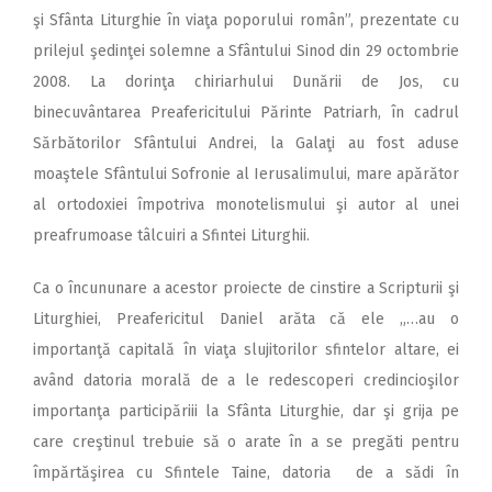
şi Sfânta Liturghie în viaţa poporului român”, prezentate cu
prilejul şedinţei solemne a Sfântului Sinod din 29 octombrie
2008. La dorinţa chiriarhului Dunării de Jos, cu
binecuvântarea Preafericitului Părinte Patriarh, în cadrul
Sărbătorilor Sfântului Andrei, la Galaţi au fost aduse
moaştele Sfântului Sofronie al Ierusalimului, mare apărător
al ortodoxiei împotriva monotelismului şi autor al unei
preafrumoase tâlcuiri a Sfintei Liturghii.
Ca o încununare a acestor proiecte de cinstire a Scripturii şi
Liturghiei, Preafericitul Daniel arăta că ele „…au o
importanţă capitală în viaţa slujitorilor sfintelor altare, ei
având datoria morală de a le redescoperi credincioşilor
importanţa participăriii la Sfânta Liturghie, dar şi grija pe
care creştinul trebuie să o arate în a se pregăti pentru
împărtăşirea cu Sfintele Taine, datoria de a sădi în