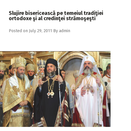
2018
Slujire bisericească pe temeiul tradiţiei
2017
ortodoxe şi al credinţei strămoşeşti
2016
Posted on
July 29, 2011
By
admin
2015
2014
2013
2012
2011
2010
2009