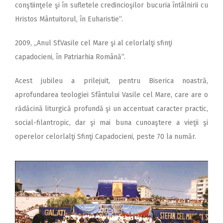
conştiinţele şi în sufletele credincioşilor bucuria întâlnirii cu
Hristos Mântuitorul, în Euharistie”.
2009, „Anul Sf.Vasile cel Mare şi al celorlalţi sfinţi
capadocieni, în Patriarhia Română”.
Acest jubileu a prilejuit, pentru Biserica noastră,
aprofundarea teologiei Sfântului Vasile cel Mare, care are o
rădăcină liturgică profundă şi un accentuat caracter practic,
social-filantropic, dar şi mai buna cunoaştere a vieţii şi
operelor celorlalţi Sfinţi Capadocieni, peste 70 la număr.