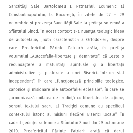
Sanctităţii Sale Bartolomeu I, Patriarhul Ecumenic al
Constantinopolului, la Bucureşti, în zilele de 27 – 29
octombrie şi prezenţa Sanctităţii Sale la şedinţa solemnă a
Sfântului Sinod. În acest context s-a nuanţat teologic ideea
de autocefalie, „notă caracteristică a Ortodoxiei”, despre
care Preafericitul Părinte Patriarh arăta, în prefaţa
volumului „Autocefalia-libertate şi demnitate”, că „este o
recunoaştere a maturităţii spirituale şi a libertăţii
administrative şi pastorale a unei Biserici…într-un stat
independent”, în care „funcţionează principiile teologice,
canonice şi misionare ale autocefaliei eclesiale”, în care se
„armonizează unitatea de credinţă cu libertatea de acţiune,
sensul textului sacru al Tradiţiei comune cu specificul
contextului istoric al misiunii fiecărei Biserici locale”. În
cadrul şedinţei solemne a Sfântului Sinod din 29 octombrie
2010, Preafericitul Părinte Patriarh arată că darul