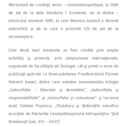
Mărturisirii de credinţă niceo – constantinopolitane, la 1685
de ani de la data Sinodului I Ecumenic, iar al doilea –
istoricului moment 1885, la care Biserica noastră a devenit
autocefală şi de la care a prăznuit 125 de ani de la
recunoaştere.
Cele două mari momente au fost cinstite prin ample
activităţi şi proiecte, prin simpozioane internaţionale,
organizate de Facultăţile de Teologie, cât şi printr-o serie de
publicaţii apărute cu binecuvântarea Preafericitului Părinte
Patriarh Daniel, dintre care amintim monumentala trilogie
„Autocefalie – libertate şi demnitate”, „Autocefalie şi
responsabilitate” şi „Autocefalie şi comuniune” şi lucrarea
acad. Emilian Popescu, „Titulatura şi distincţiile onorifice
acordate de Patriarhia Constantinopolului mitropoliţilor Ţării
Româneşti (sec. XIV – XVIII)”.