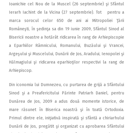
Ioanichie cel Nou de la Muscel (26 septembrie) şi Sfântul
Ierarh Iachint de la Vicina (27 septembrie). Tot pentru a
marca sorocul celor 650 de ani ai Mitropoliei Ţării
Româneşti, în şedinţa sa din 19 iunie 2009, Sfântul Sinod al
Bisericii noastre a hotărât ridicarea în rang de Arhiepiscopie
a Eparhiilor Râmnicului, Romanului, Buzăului şi Vrancei,
Argeşului şi Muscelului, Dunării de Jos, Aradului, Ienopolei şi
Hălmagiului şi ridicarea eparhioţilor respectivi la rang de
Arhiepiscop.
Din iconomia lui Dumnezeu, cu purtarea de grijă a Sfântului
Sinod şi a Preafericitului Părinte Patriarh Daniel, pentru
Dunărea de Jos, 2009 a adus două momente istorice, de
mare răsunet în Biserica noastră şi în toată Ortodoxia.
Primul dintre ele, iniţiativă inspirată şi sfântă a chiriarhului
Dunării de Jos, pregătit şi organizat cu aprobarea Sfântului