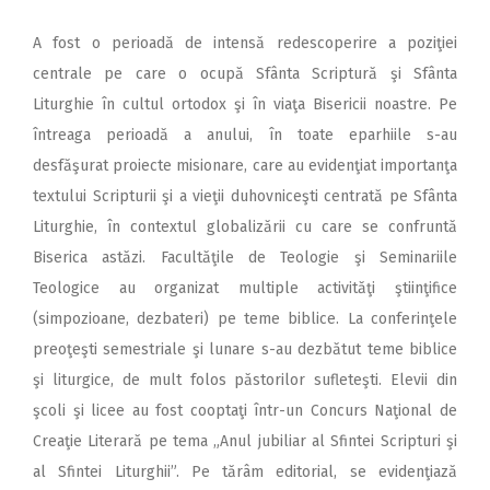
A fost o perioadă de intensă redescoperire a poziţiei
centrale pe care o ocupă Sfânta Scriptură şi Sfânta
Liturghie în cultul ortodox şi în viaţa Bisericii noastre. Pe
întreaga perioadă a anului, în toate eparhiile s-au
desfăşurat proiecte misionare, care au evidenţiat importanţa
textului Scripturii şi a vieţii duhovniceşti centrată pe Sfânta
Liturghie, în contextul globalizării cu care se confruntă
Biserica astăzi. Facultăţile de Teologie şi Seminariile
Teologice au organizat multiple activităţi ştiinţifice
(simpozioane, dezbateri) pe teme biblice. La conferinţele
preoţeşti semestriale şi lunare s-au dezbătut teme biblice
şi liturgice, de mult folos păstorilor sufleteşti. Elevii din
şcoli şi licee au fost cooptaţi într-un Concurs Naţional de
Creaţie Literară pe tema „Anul jubiliar al Sfintei Scripturi şi
al Sfintei Liturghii”. Pe tărâm editorial, se evidenţiază