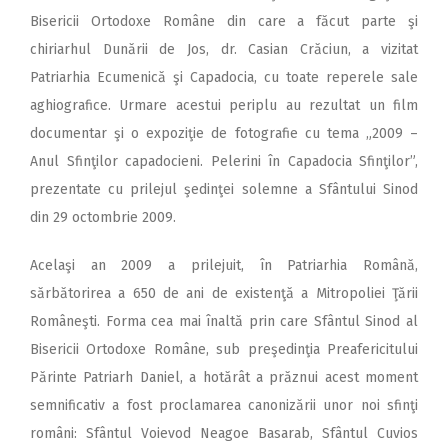
Bisericii Ortodoxe Române din care a făcut parte şi
chiriarhul Dunării de Jos, dr. Casian Crăciun, a vizitat
Patriarhia Ecumenică şi Capadocia, cu toate reperele sale
aghiografice. Urmare acestui periplu au rezultat un film
documentar şi o expoziţie de fotografie cu tema „2009 –
Anul Sfinţilor capadocieni. Pelerini în Capadocia Sfinţilor”,
prezentate cu prilejul şedinţei solemne a Sfântului Sinod
din 29 octombrie 2009.
Acelaşi an 2009 a prilejuit, în Patriarhia Română,
sărbătorirea a 650 de ani de existenţă a Mitropoliei Ţării
Româneşti. Forma cea mai înaltă prin care Sfântul Sinod al
Bisericii Ortodoxe Române, sub preşedinţia Preafericitului
Părinte Patriarh Daniel, a hotărât a prăznui acest moment
semnificativ a fost proclamarea canonizării unor noi sfinţi
români: Sfântul Voievod Neagoe Basarab, Sfântul Cuvios