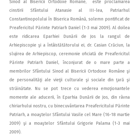
Sinod al Bisericii Ortodoxe Române, este proclamarea
cinstirii Sfântului Atanasie al III-lea, Patriarhul
Constantinopolului în Biserica Română, solemn pontificat de
Preafericitul Părinte Patriarh Daniel (1-3 mai 2009). Al doilea
este ridicarea Eparhiei Dunării de Jos la rangul de
Arhiepiscopie şi a întâistătătorului ei, dr. Casian Crăciun, la
slujirea de Arhiepiscop, ceremonie oficiată de Preafericitul
Părinte Patriarh Daniel, înconjurat de o mare parte a
membrilor Sfântului Sinod al Bisericii Ortodoxe Române şi
de personalităţi ale vieţii culturale şi sociale din ţară şi
străinătate. Nu se pot trece cu vederea emoţionantele
momente ale aducerii, în Eparhia Dunării de Jos, din râvna
chiriarhului nostru, cu binecuvântarea Preafericitului Părinte
Patriarh, a moaştelor Sfântului Vasile cel Mare (16-18 martie
2009) şi a moaştelor Sfântului Grigorie Palama (1-3 mai
2009).