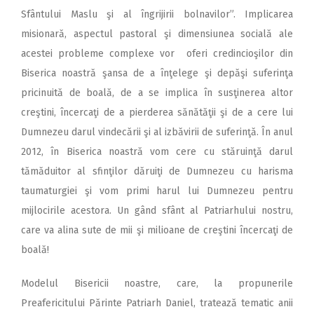
Sfântului Maslu şi al îngrijirii bolnavilor”. Implicarea
misionară, aspectul pastoral şi dimensiunea socială ale
acestei probleme complexe vor oferi credincioşilor din
Biserica noastră şansa de a înţelege şi depăşi suferinţa
pricinuită de boală, de a se implica în susţinerea altor
creştini, încercaţi de a pierderea sănătăţii şi de a cere lui
Dumnezeu darul vindecării şi al izbăvirii de suferinţă. În anul
2012, în Biserica noastră vom cere cu stăruinţă darul
tămăduitor al sfinţilor dăruiţi de Dumnezeu cu harisma
taumaturgiei şi vom primi harul lui Dumnezeu pentru
mijlocirile acestora. Un gând sfânt al Patriarhului nostru,
care va alina sute de mii şi milioane de creştini încercaţi de
boală!
Modelul Bisericii noastre, care, la propunerile
Preafericitului Părinte Patriarh Daniel, tratează tematic anii