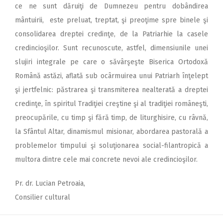
ce ne sunt dăruiţi de Dumnezeu pentru dobândirea
mântuirii, este preluat, treptat, şi preoţime spre binele şi
consolidarea dreptei credinţe, de la Patriarhie la casele
credincioşilor. Sunt recunoscute, astfel, dimensiunile unei
slujiri integrale pe care o săvârşeşte Biserica Ortodoxă
Română astăzi, aflată sub ocârmuirea unui Patriarh înţelept
şi jertfelnic: păstrarea şi transmiterea nealterată a dreptei
credinţe, în spiritul Tradiţiei creştine şi al tradiţiei româneşti,
preocupările, cu timp şi fără timp, de liturghisire, cu râvnă,
la Sfântul Altar, dinamismul misionar, abordarea pastorală a
problemelor timpului şi soluţionarea social-filantropică a
multora dintre cele mai concrete nevoi ale credincioşilor.
Pr. dr. Lucian Petroaia,
Consilier cultural