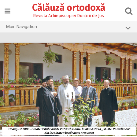
Skip
Călăuză ortodoxă
to
content
Revista Arhiepiscopiei Dunării de Jos
Main Navigation
Prima pagină
2026
2025
2024
2023
2022
2021
2020
2019