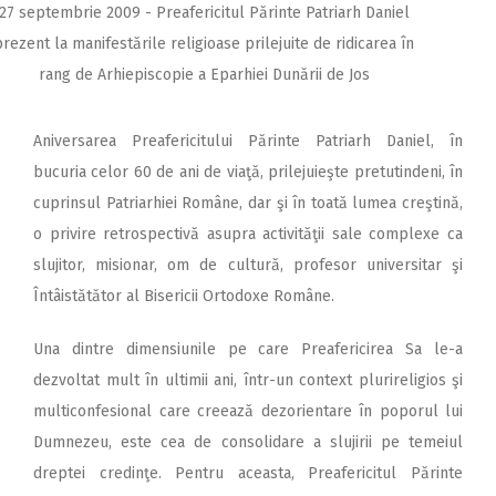
27 septembrie 2009 - Preafericitul Părinte Patriarh Daniel
prezent la manifestările religioase prilejuite de ridicarea în
rang de Arhiepiscopie a Eparhiei Dunării de Jos
Aniversarea Preafericitului Părinte Patriarh Daniel, în
bucuria celor 60 de ani de viaţă, prilejuieşte pretutindeni, în
cuprinsul Patriarhiei Române, dar şi în toată lumea creştină,
o privire retrospectivă asupra activităţii sale complexe ca
slujitor, misionar, om de cultură, profesor universitar şi
Întâistătător al Bisericii Ortodoxe Române.
Una dintre dimensiunile pe care Preafericirea Sa le-a
dezvoltat mult în ultimii ani, într-un context plurireligios şi
multiconfesional care creează dezorientare în poporul lui
Dumnezeu, este cea de consolidare a slujirii pe temeiul
dreptei credinţe. Pentru aceasta, Preafericitul Părinte