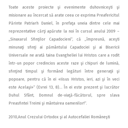
Toate aceste proiecte şi evenimente duhovniceşti şi
misionare au încercat să arate ceea ce exprima Preafericitul
Părinte Patriarh Daniel, în prefaţa uneia dintre cele mai
reprezentative cărţi apărute la noi în cursul anului 2009 –
„Sinaxarul Sfinţilor Capadocieni”, că „împreună, aceşti
minunaţi sfinţi ai pământului Capadociei şi ai Bisericii
Universale ne arată taina Evangheliei lui Hristos care a rodit
într-un popor credincios aceste raze şi chipuri de lumină,
sfinţind timpul şi formând legături între generaţii şi
popoare, pentru că în ei «Iisus Hristos, ieri, azi şi în veci
este Acelaşi»” (Evrei 13, 8)… În ei este prezent şi lucrător
Duhul Sfânt, Domnul de-viaţă-făcătorul, spre slava
Preasfintei Treimi şi mântuirea oamenilor!”.
2010,Anul Crezului Ortodox şi al Autocefaliei Româneşti