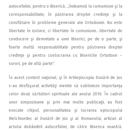
autocefaliei, pentru o Biserică, „îndeamnă la comuniune şi la
coresponsabilitate, în păstrarea dreptei credinţe şi la
consfătuire în probleme generale ale Ortodoxiei. Nu este
libertate în izolare, ci libertate în comuniune…libertate de
conducere şi demnitate a unei Biserici, pe de o parte, şi
foarte multă responsabilitate pentru păstrarea dreptei
credinţe şi pentru conlucrarea cu Bisericile Ortodoxe –
surori, pe de altă parte”.
În acest context naţional, şi în Arhiepiscopia Dunării de Jos
s-au desfăşurat activităţi menite să sublinieze importanţa
celor două sărbători spirituale ale anului 2010. În cadrul
unor simpozioane şi prin mai multe publicaţii, au fost
evocate chipul, personalitatea şi lucrarea episcopului
Melchisedec al Dunării de Jos şi al Romanului, artizan al
actului dobândirii autocefaliei, de către Biserica noastră.