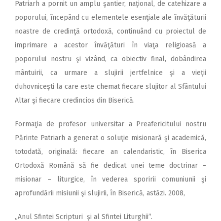
Patriarh a pornit un amplu şantier, naţional, de catehizare a
poporului, începând cu elementele esenţiale ale învăţăturii
noastre de credinţă ortodoxă, continuând cu proiectul de
imprimare a acestor învăţături în viaţa religioasă a
poporului nostru şi vizând, ca obiectiv final, dobândirea
mântuirii, ca urmare a slujirii jertfelnice şi a vieţii
duhovniceşti la care este chemat fiecare slujitor al Sfântului
Altar şi fiecare credincios din Biserică.
Formaţia de profesor universitar a Preafericitului nostru
Părinte Patriarh a generat o soluţie misionară şi academică,
totodată, originală: fiecare an calendaristic, în Biserica
Ortodoxă Română să fie dedicat unei teme doctrinar –
misionar – liturgice, în vederea sporirii comuniunii şi
aprofundării misiunii şi slujirii, în Biserică, astăzi. 2008,
„Anul Sfintei Scripturi şi al Sfintei Liturghii”.