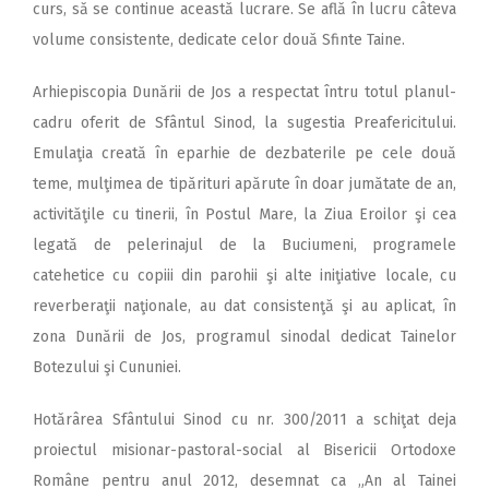
curs, să se continue această lucrare. Se află în lucru câteva
volume consistente, dedicate celor două Sfinte Taine.
Arhiepiscopia Dunării de Jos a respectat întru totul planul-
cadru oferit de Sfântul Sinod, la sugestia Preafericitului.
Emulaţia creată în eparhie de dezbaterile pe cele două
teme, mulţimea de tipărituri apărute în doar jumătate de an,
activităţile cu tinerii, în Postul Mare, la Ziua Eroilor şi cea
legată de pelerinajul de la Buciumeni, programele
catehetice cu copiii din parohii şi alte iniţiative locale, cu
reverberaţii naţionale, au dat consistenţă şi au aplicat, în
zona Dunării de Jos, programul sinodal dedicat Tainelor
Botezului şi Cununiei.
Hotărârea Sfântului Sinod cu nr. 300/2011 a schiţat deja
proiectul misionar-pastoral-social al Bisericii Ortodoxe
Române pentru anul 2012, desemnat ca „An al Tainei