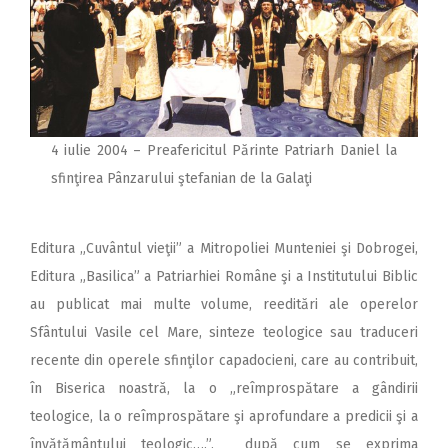
4 iulie 2004 – Preafericitul Părinte Patriarh Daniel la
sfinţirea Pânzarului ştefanian de la Galaţi
Editura „Cuvântul vieţii” a Mitropoliei Munteniei şi Dobrogei,
Editura „Basilica” a Patriarhiei Române şi a Institutului Biblic
au publicat mai multe volume, reeditări ale operelor
Sfântului Vasile cel Mare, sinteze teologice sau traduceri
recente din operele sfinţilor capadocieni, care au contribuit,
în Biserica noastră, la o „reîmprospătare a gândirii
teologice, la o reîmprospătare şi aprofundare a predicii şi a
învăţământului teologic….”, după cum se exprima