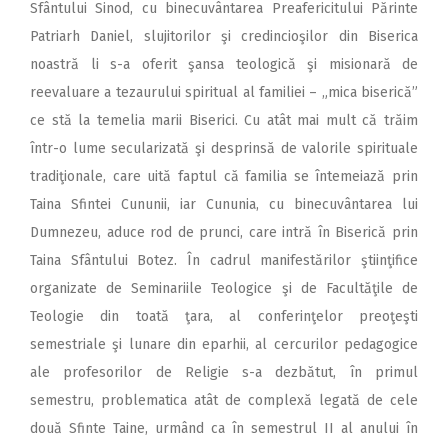
Sfântului Sinod, cu binecuvântarea Preafericitului Părinte
Patriarh Daniel, slujitorilor şi credincioşilor din Biserica
noastră li s-a oferit şansa teologică şi misionară de
reevaluare a tezaurului spiritual al familiei – „mica biserică”
ce stă la temelia marii Biserici. Cu atât mai mult că trăim
într-o lume secularizată şi desprinsă de valorile spirituale
tradiţionale, care uită faptul că familia se întemeiază prin
Taina Sfintei Cununii, iar Cununia, cu binecuvântarea lui
Dumnezeu, aduce rod de prunci, care intră în Biserică prin
Taina Sfântului Botez. În cadrul manifestărilor ştiinţifice
organizate de Seminariile Teologice şi de Facultăţile de
Teologie din toată ţara, al conferinţelor preoţeşti
semestriale şi lunare din eparhii, al cercurilor pedagogice
ale profesorilor de Religie s-a dezbătut, în primul
semestru, problematica atât de complexă legată de cele
două Sfinte Taine, urmând ca în semestrul II al anului în