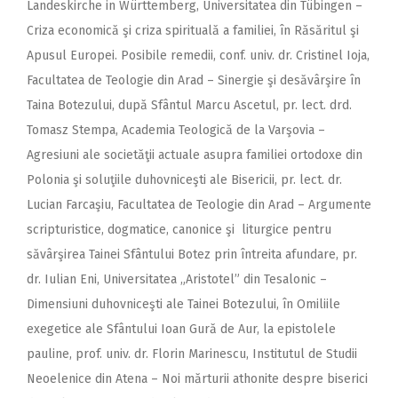
Landeskirche in Württemberg, Universitatea din Tübingen –
Criza economică şi criza spirituală a familiei, în Răsăritul şi
Apusul Europei. Posibile remedii, conf. univ. dr. Cristinel Ioja,
Facultatea de Teologie din Arad – Sinergie şi desăvârşire în
Taina Botezului, după Sfântul Marcu Ascetul, pr. lect. drd.
Tomasz Stempa, Academia Teologică de la Varşovia –
Agresiuni ale societăţii actuale asupra familiei ortodoxe din
Polonia şi soluţiile duhovniceşti ale Bisericii, pr. lect. dr.
Lucian Farcaşiu, Facultatea de Teologie din Arad – Argumente
scripturistice, dogmatice, canonice şi liturgice pentru
săvârşirea Tainei Sfântului Botez prin întreita afundare, pr.
dr. Iulian Eni, Universitatea „Aristotel” din Tesalonic –
Dimensiuni duhovniceşti ale Tainei Botezului, în Omiliile
exegetice ale Sfântului Ioan Gură de Aur, la epistolele
pauline, prof. univ. dr. Florin Marinescu, Institutul de Studii
Neoelenice din Atena – Noi mărturii athonite despre biserici