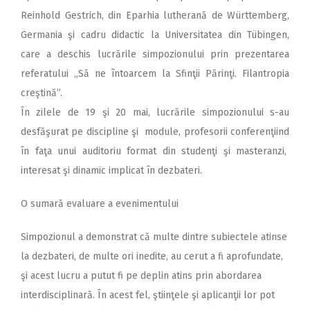
Reinhold Gestrich, din Eparhia lutherană de Württemberg,
Germania şi cadru didactic la Universitatea din Tübingen,
care a deschis lucrările simpozionului prin prezentarea
referatului „Să ne întoarcem la Sfinţii Părinţi. Filantropia
creştină”.
În zilele de 19 şi 20 mai, lucrările simpozionului s-au
desfăşurat pe discipline şi module, profesorii conferenţiind
în faţa unui auditoriu format din studenţi şi masteranzi,
interesat şi dinamic implicat în dezbateri.
O sumară evaluare a evenimentului
Simpozionul a demonstrat că multe dintre subiectele atinse
la dezbateri, de multe ori inedite, au cerut a fi aprofundate,
şi acest lucru a putut fi pe deplin atins prin abordarea
interdisciplinară. În acest fel, ştiinţele şi aplicanţii lor pot