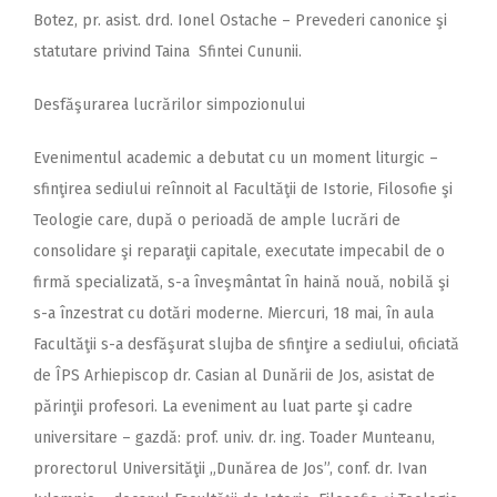
Botez, pr. asist. drd. Ionel Ostache – Prevederi canonice şi
statutare privind Taina Sfintei Cununii.
Desfăşurarea lucrărilor simpozionului
Evenimentul academic a debutat cu un moment liturgic –
sfinţirea sediului reînnoit al Facultăţii de Istorie, Filosofie şi
Teologie care, după o perioadă de ample lucrări de
consolidare şi reparaţii capitale, executate impecabil de o
firmă specializată, s-a înveşmântat în haină nouă, nobilă şi
s-a înzestrat cu dotări moderne. Miercuri, 18 mai, în aula
Facultăţii s-a desfăşurat slujba de sfinţire a sediului, oficiată
de ÎPS Arhiepiscop dr. Casian al Dunării de Jos, asistat de
părinţii profesori. La eveniment au luat parte şi cadre
universitare – gazdă: prof. univ. dr. ing. Toader Munteanu,
prorectorul Universităţii „Dunărea de Jos”, conf. dr. Ivan