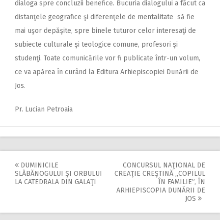
dialoga spre concluzii benefice. Bucuria dialogului a făcut ca
distanţele geografice şi diferenţele de mentalitate să fie
mai uşor depăşite, spre binele tuturor celor interesaţi de
subiecte culturale şi teologice comune, profesori şi
studenţi. Toate comunicările vor fi publicate într-un volum,
ce va apărea în curând la Editura Arhiepiscopiei Dunării de
Jos.
Pr. Lucian Petroaia
DUMINICILE
CONCURSUL NAŢIONAL DE
Post
SLĂBĂNOGULUI ŞI ORBULUI
CREAŢIE CREŞTINĂ ,,COPILUL
LA CATEDRALA DIN GALAŢI
ÎN FAMILIE”, ÎN
navigation
ARHIEPISCOPIA DUNĂRII DE
JOS