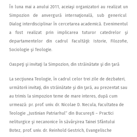
În luna mai a anului 2011, aceiaşi organizatori au realizat un
Simpozion de anvergură internaţională, sub genericul
Dialog interdisciplinar în cercetarea academică. Evenimentul
a fost realizat prin implicarea tuturor catedrelor şi
departamentelor din cadrul Facultăţii: Istorie, Filozofie,
Sociologie şi Teologie.
Oaspeţi şi invitaţi la Simpozion, din străinătate şi din ţară
La secţiunea Teologie, în cadrul celor trei zile de dezbateri,
următorii invitaţi, din străinătate şi din ţară, au prezentat sau
au trimis la simpozion teme de mare interes, după cum
urmează: pr. prof. univ. dr. Nicolae D. Necula, Facultatea de
Teologie „Justinian Patriarhul” din Bucureşti – Practici
neliturgice şi necanonice în săvârşirea Tainei Sfântului
Botez, prof. univ. dr. Reinhold Gestrich, Evangelische