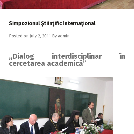
2018
2017
Simpozionul Ştiinţific Internaţional
2016
2015
Posted on
July 2, 2011
By
admin
2014
,,Dialog interdisciplinar în
2013
cercetarea academică”
2012
2011
2010
2009