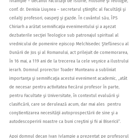
Ivlampie – decanul Facultăţii de Istorie, Filosofie şi Teologie,
conf. dr. Denisia Liuşnea – secretarul ştiinţific al Facultăţii şi
ceilalţi profesori, oaspeţi şi gazde. În cuvântul său, ÎPS
Chiriarh a arătat semnificaţia evenimentului şi a aşezat
dezbaterile secţiei Teologice sub patronajul spiritual al
vrednicului de pomenire episcop Melchisedec Ştefănescu al
Dunării de Jos şi al Romanului, act prilejuit de comemorarea,
în 16 mai, a 119 ani de la trecerea la cele veşnice a ilustrului
ierarh. Domnul prorector Toader Munteanu a subliniat
importanţa şi semnificaţia acestui eveniment academic, „atât
de necesar pentru activitatea fiecărui profesor în parte,
pentru Facultate şi Universitate, în contextul evaluării şi
clasificării, care se derulează acum, dar mai ales pentru
conştientizarea necesităţii autoprospectării de sine şi a
autodescoperirii noastre ca buni creştini şi fii ai Bisericii”.
Apoi domnul decan Ivan Ivlampie a prezentat pe profesorul