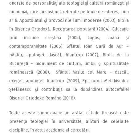
onorate de personalităţi ale teologiei şi culturii româneşti şi
nu numai, care au susţinut referate pe teme de interes, cum
ar fi: Apostolatul şi provocările lumii moderne (2003), Biblia
în Biserica Ortodoxă. Receptarea populară (2004), Educaţie
prin misiune creştină (2005), Logos, icoană şi
contemporaneitate (2006), Sfântul Ioan Gură de Aur –
păstor, apologet, dascăl, filantrop (2007), Biblia de la
Bucureşti – monument de cultură, limbă şi spiritualitate
românească (2008), Sfântul Vasile cel Mare – dascăl,
exeget, apologet, filantrop (2009), Episcopul Melchisedec
Ştefănescu şi contribuţia sa la dobândirea autocefaliei
Bisericii Ortodoxe Române (2010).
Toate aceste simpozioane au arătat cât de firească este
prezenţa teologiei în universitate, alături de celelalte
discipline, în actul academic al cercetării.