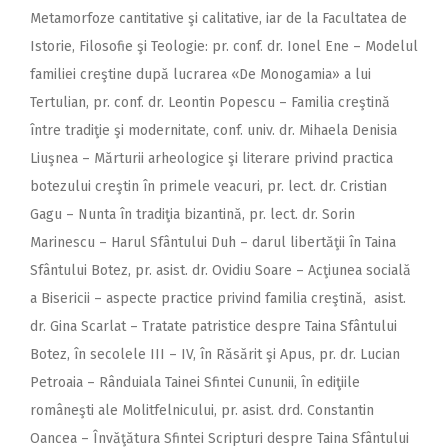
Metamorfoze cantitative şi calitative, iar de la Facultatea de
Istorie, Filosofie şi Teologie: pr. conf. dr. Ionel Ene – Modelul
familiei creştine după lucrarea «De Monogamia» a lui
Tertulian, pr. conf. dr. Leontin Popescu – Familia creştină
între tradiţie şi modernitate, conf. univ. dr. Mihaela Denisia
Liuşnea – Mărturii arheologice şi literare privind practica
botezului creştin în primele veacuri, pr. lect. dr. Cristian
Gagu – Nunta în tradiţia bizantină, pr. lect. dr. Sorin
Marinescu – Harul Sfântului Duh – darul libertăţii în Taina
Sfântului Botez, pr. asist. dr. Ovidiu Soare – Acţiunea socială
a Bisericii – aspecte practice privind familia creştină, asist.
dr. Gina Scarlat – Tratate patristice despre Taina Sfântului
Botez, în secolele III – IV, în Răsărit şi Apus, pr. dr. Lucian
Petroaia – Rânduiala Tainei Sfintei Cununii, în ediţiile
româneşti ale Molitfelnicului, pr. asist. drd. Constantin
Oancea – Învăţătura Sfintei Scripturi despre Taina Sfântului