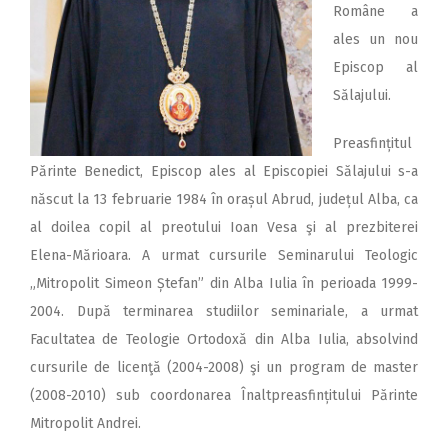
Române a
ales un nou
Epis­cop al
Sălajului.
Preasfințitul
Părinte Benedict, Episcop ales al Episcopiei Sălajului s-a
născut la 13 februarie 1984 în orașul Abrud, județul Alba, ca
al doilea copil al preotului Ioan Vesa şi al prezbiterei
Elena-Mărioara. A urmat cursurile Seminarului Teologic
„Mitropolit Simeon Ștefan” din Alba Iulia în perioada 1999-
2004. După terminarea studiilor seminariale, a urmat
Facultatea de Teologie Ortodoxă din Alba Iulia, absolvind
cursurile de licenţă (2004-2008) şi un program de master
(2008-2010) sub coordonarea Înaltpreasfințitului Părinte
Mitropolit Andrei.