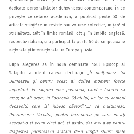
dedicate personalităților duhovnicești contemporane. În ce
privește cercetarea academică, a publicat peste 50 de
articole științifice în reviste sau volume colective, în țară și
străinătate, atât în limba română, cât și în limbile engleză,
respectiv italiană, și a participat la peste 50 de simpozioane
naționale și internaționale, în Europa şi Asia.
După alegerea sa în noua demnitate noul Episcop al
Sălajului a oferit câteva declaraţii:
„Îi mulțumesc lui
Dumnezeu și pentru acest al doilea moment foarte
important din slujirea mea pastorală, când a hotărât să
merg pe alt drum, în Episcopia Sălajului, un loc cu oameni
deosebiți, care își iubesc păstorii.(…) Vă mulțumesc,
Preafericirea Voastră, pentru încrederea pe care mi-ați
acordat-o și acum cinci ani, și astăzi, dar mai ales pentru
dragostea părintească arătată de-a lungul slujirii mele