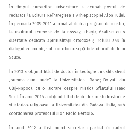
În timpul cursurilor universitare a ocupat postul de
redactor la Editura Reîntregirea a Arhiepiscopiei Alba Iuliei.
În perioada 2009-2011 a urmat al doilea program de master,
la Institutul Ecumenic de la Bossey, Elveția, finalizat cu o
disertație dedicată spiritualității ­ortodoxe și rolului său în
dialogul ecumenic, sub coordonarea ­părintelui prof. dr. Ioan
Sauca.
În 2013 a obţinut titlul de doctor în teologie cu calificativul
„summa cum laude” la Universitatea „Babeş-Bolyai” din
Cluj-Napoca, cu o lucrare despre mistica Sfântului Isaac
Sirul. În anul 2016 a obţinut titlul de doctor în studii istorice
şi istorico-religioase la Universitatea din Padova, Italia, sub
coordonarea profesorului dr. Paolo Bettiolo.
În anul 2012 a fost numit secretar eparhial în cadrul