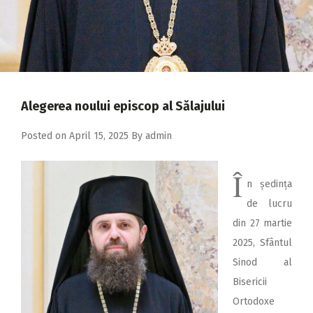
2018
2017
2016
2015
Alegerea noului episcop al Sălajului
2014
2013
Posted on
April 15, 2025
By
admin
2012
Î
n ședința
2011
de lucru
2010
din 27 martie
2009
2025, Sfântul
Sinod al
Bisericii
Ortodoxe