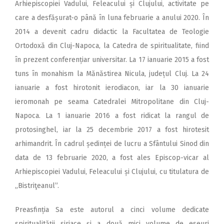
Arhiepiscopiei Vadului, Feleacului și Clujului, activitate pe
care a desfășurat-o până în luna februarie a anului 2020. În
2014 a devenit cadru didactic la Facultatea de Teologie
Ortodoxă din Cluj-Napoca, la Catedra de spiritualitate, fiind
în prezent conferențiar universitar. La 17 ianuarie 2015 a fost
tuns în monahism la Mănăstirea Nicula, județul Cluj. La 24
ianuarie a fost hirotonit ierodiacon, iar la 30 ianuarie
ieromonah pe seama Catedralei Mitropolitane din Cluj-
Napoca. La 1 ianuarie 2016 a fost ridicat la rangul de
protosinghel, iar la 25 decembrie 2017 a fost hirotesit
arhimandrit. În cadrul ședinței de lucru a Sfântului Sinod din
data de 13 februarie 2020, a fost ales Episcop-vicar al
Arhiepiscopiei Vadului, Feleacului și Clujului, cu titulatura de
„Bistriţeanul”.
Preasfinția Sa este autorul a cinci volume dedicate
spiritualității siriace și a două mici volume de eseuri