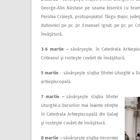
George‑Alin Năstase pe seama bisericii cu hramur
Parohia Crăieşti, protopopiatul Târgu Bujor, judeţ
duhovnici pe pc. pr. Emanuel Ignat, pe pc. pr. Cr
învăţătură.
3‑6 martie
–
săvârşeşte, în Catedrala Arhiepi
Criteanul şi rosteşte cuvânt de învăţătură.
5 martie
– săvârşeşte slujba Sfintei Liturghii a Da
arhiepiscopală.
7 martie
–
săvârşeşte slujba Sfintei
Liturghii a Darurilor mai înainte sfinţite
în Catedrala Arhiepiscopală din Galaţi
şi rosteşte cuvânt de învăţătură.
8 martie
–
săvârşeşte slujba Vecerniei