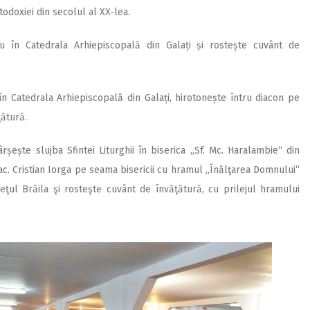
todoxiei din secolul al XX‑lea.
lu în Catedrala Arhiepiscopală din Galați și rostește cuvânt de
 în Catedrala Arhiepis­copală din Galați, hirotonește întru diacon pe
ţătură.
ârșește slujba Sfintei Liturghii în biserica ,,Sf. Mc. Haralambie“ din
iac. Cristian Iorga pe seama bisericii cu hramul „Înălţarea Domnului“
eţul Brăila şi rosteşte cuvânt de învăţătură, cu prilejul hramului