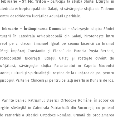
 februarie
–
Sf. Mc. Trifon
–
participă la slujba Sfintei Liturghii în
atedrala Arhiepiscopală din Galaţi, și săvârșește slujba de Tedeum
entru deschiderea lucrărilor Adunării Eparhiale.
 februarie – Întâmpinarea Domnului
–
săvârşeşte slujba Sfintei
iturghii în Catedrala Arhiepiscopală din Galați, hirotonește întru
reot pe c. diacon Emanuel Ignat pe seama bisericii cu hramul
Sfinţii Împăraţi Constantin şi Elena“ din Parohia Poşta Berheci,
rotopopiatul Nicoreşti, judeţul Galaţi și rosteşte cuvânt de
nvăţătură; săvârşeşte slujba Parastasului în Capela Muzeului
storiei, Culturii și Spiritualității Creștine de la Dunărea de Jos, pentru
pis­copul Partenie Clinceni şi pentru ceilalţi ierarhi ai Dunării de Jos,
ui Părinte Daniel, Patriarhul Bisericii Ortodoxe Române, în sobor cu
urghie săvârşită în Catedrala Patriarhală din Bucureşti, cu prilejul
l de Patriarhie a Bisericii Ortodoxe Române, urmată de pro­clamarea