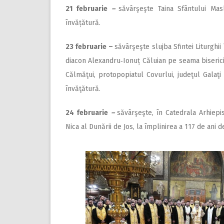
21 februarie
–
săvârşeşte Taina Sfântului Mas
învățătură.
23 februarie –
săvârşeşte slujba Sfintei Liturghii
diacon Alexandru‑Ionuț Căluian pe seama bisericii
Călmăţui, protopopiatul Covurlui, judeţul Galaţi
învăţătură.
24 februarie
–
săvârşeşte, în Catedrala Arhiepi
Nica al Dunării de Jos, la împlinirea a 117 de ani 