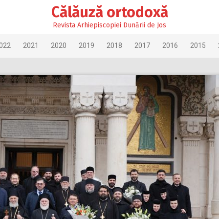
Călăuză ortodoxă
Revista Arhiepiscopiei Dunării de Jos
022
2021
2020
2019
2018
2017
2016
2015