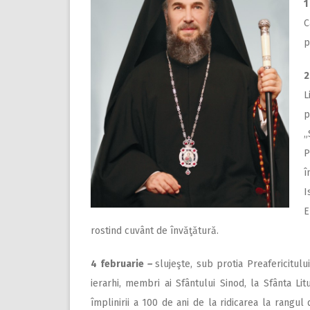
1
C
p
2
L
p
„
P
î
I
E
rostind cuvânt de învăţătură.
4 februarie
–
slujeşte, sub protia Preafericitul
ierarhi, membri ai Sfântului Sinod, la Sfânta Lit
împlinirii a 100 de ani de la ridicarea la rangu