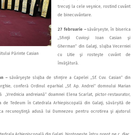
trecuţi la cele veşnice, rostind cuvânt
de binecuvântare.
27 februarie
–
săvârșește, în biserica
„Sfinţii Cuvioşi Ioan Casian şi
Gherman“ din Galaţi, slujba Vecerniei
țitului Părinte Casian
cu Litie şi rosteşte cuvânt de
învăţătură.
man
–
săvârşeşte slujba de sfințire a Capelei ,,Sf. Cuv. Casian“ din
urghie, conferă Ordinul eparhial „Sf. Ap. Andrei“ domnului Marian
ială „Vrednicia andreiană“ doamnei Elena Scarlat, pictor‑restaurator,
ba de Tedeum în Catedrala Arhiepiscopală din Galaţi, săvărșită de
i, ca recunoştinţă adusă lui Dumnezeu pentru ocrotirea şi ajutorul
atedrala Arhiepiscopală din Galați, hirotonește întru preot pe c. diac.