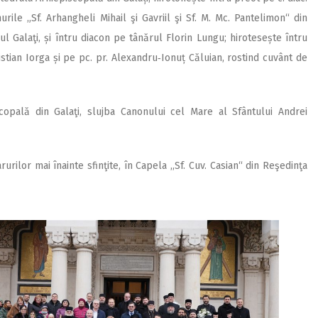
ile „Sf. Arhangheli Mihail şi Gavriil şi Sf. M. Mc. Pantelimon“ din
ul Galaţi, și întru diacon pe tânărul Florin Lungu; hirotesește întru
istian Iorga și pe pc. pr. Alexandru‑Ionuț Căluian, rostind cuvânt de
scopală din Galaţi, slujba Canonului cel Mare al Sfântului Andrei
rurilor mai înainte sfinţite, în Capela ,,Sf. Cuv. Casian“ din Reşedinţa