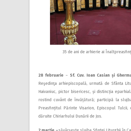
35 de ani de arhierie ai Înaltpreasfin
28 februarie
–
Sf. Cuv. Ioan Casian și Gher
Reşedinţa arhiepiscopală, urmată de Sfânta Lit
Haivaniuc, pictor bisericesc, și distincția eparh
rostind cuvânt de învățătură; participă la sluj
Preasfințitul Părinte Visarion, Episcopul Tulci
dăruite Chiriarhului Dunării de Jos.
2 martie
–
săvârşeşte slujba Sfintei Liturghii în C