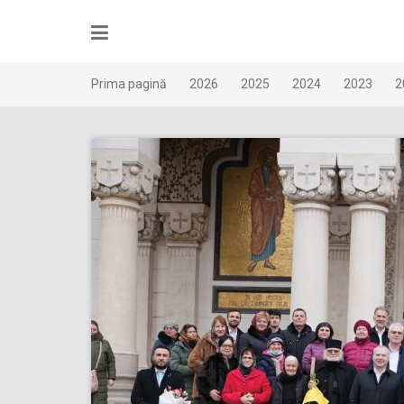
Skip
to
content
Prima pagină
2026
2025
2024
2023
2