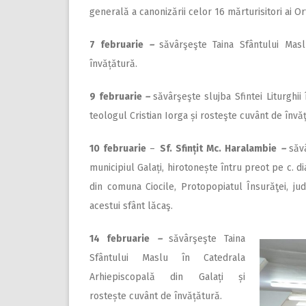
generală a canonizării celor 16 mărturisitori ai Or
7 februarie
–
săvârşeşte Taina Sfântului Mas
învățătură.
9 februarie
–
săvârşeşte slujba Sfintei Liturghii
teologul Cristian Iorga și rosteşte cuvânt de învă
10 februarie
–
Sf. Sfințit Mc. Haralambie
–
săv
municipiul Galați, hirotonește întru preot pe c. d
din comuna Ciocile, Protopopiatul Însurăţei, jud
acestui sfânt lăcaş.
14 februarie
–
săvârşeşte Taina
Sfântului Maslu în Catedrala
Arhiepiscopală din Galați și
rostește cuvânt de învățătură.