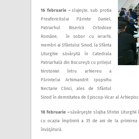
16 februarie
–
slujeşte, sub protia
Preafericitului Părinte Daniel,
Patriarhul Bisericii Ortodoxe
Române, în sobor cu ierarhi,
membri ai Sfântului Sinod, la Sfânta
Liturghie săvârşită în Catedrala
Patriarhală din Bucureşti cu prilejul
hirotoniei întru arhiereu a
Părintelui Arhimandrit Ipopsifiu
Nectarie Clinci, ales de Sfântul
Sinod în demnitatea de Episcop‑Vicar al Arhiepisco
18 februarie
–
săvârşeşte slujba Sfintei Liturghi
cu ocazia împlinirii a 35 de ani de la primirea
învăţătură.