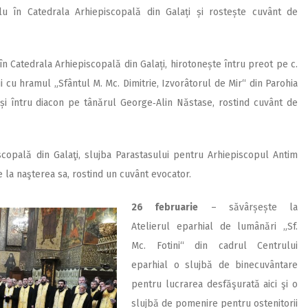
lu în Catedrala Arhiepiscopală din Galați și rostește cuvânt de
 în Catedrala Arhiepiscopală din Galați, hirotonește întru preot pe c.
 cu hramul „Sfântul M. Mc. Dimitrie, Izvorâtorul de Mir“ din Parohia
 și întru diacon pe tânărul George‑Alin Năstase, rostind cuvânt de
s­copală din Galaţi, slujba Parastasului pentru Arhiepiscopul Antim
de la naşterea sa, rostind un cuvânt evocator.
26 februarie
– săvârșește la
Atelierul eparhial de lumânări „Sf.
Mc. Fotini“ din cadrul Centrului
eparhial o slujbă de binecuvântare
pentru lucrarea desfăşurată aici şi o
slujbă de pomenire pentru ostenitorii