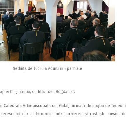
Ședința de lucru a Adunării Eparhiale
piei Chișinăului, cu titlul de „Bogdania“.
i în Catedrala Arhiepiscopală din Galaţi, urmată de slujba de Tedeum,
 cerescului dar al hirotoniei întru arhiereu şi rosteşte cuvânt de