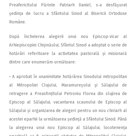
Preafericitului Părinte Patriarh Daniel, s‑a desfășurat
ședința de lucru a Sfântului Sinod al Bisericii Ortodoxe
Române.
După încheierea alegerii unui nou Episcop‑vicar al
Arhiepiscopiei Chișinăului, Sfântul Sinod a adoptat o serie de
hotărâri referitoare la activitatea pastorală și misionară
dintre care enumerăm următoare:
• A aprobat în unanimitate hotărârea Sinodului mitropolitan
al Mitropoliei Clujului, Maramureșului și Sălajului de
retragere a Preasfințitului Petroniu Florea din slujirea de
Episcop al Sălajului, vacantarea scaunului de Episcop al
Sălajului și organizarea de alegeri pentru un nou chiriarh al
acestei eparhii la următoarea ședință a Sfântului Sinod. Până
la alegerea unui nou Episcop al Sălajului, locotenența