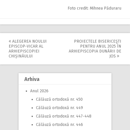
Foto credit: Mihnea Păduraru
ALEGEREA NOULUI
PROIECTELE BISERICEŞTI
Post
EPISCOP‑VICAR AL
PENTRU ANUL 2025 ÎN
ARHIEPISCOPIEI
ARHIEPISCOPIA DUNĂRII DE
navigation
CHIȘINĂULUI
JOS
Arhiva
Anul 2026
Călăuză ortodoxă nr. 450
Călăuză ortodoxă nr. 449
Călăuză ortodoxă nr. 447-448
Călăuză ortodoxă nr. 446