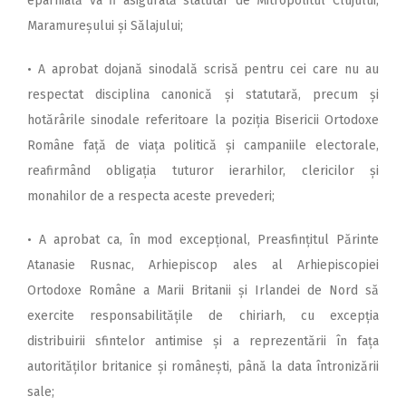
eparhială va fi asigurată statutar de Mitropolitul Clujului,
Maramureșului și Sălajului;
• A aprobat dojană sinodală scrisă pentru cei care nu au
respectat disciplina canonică și statutară, precum și
hotărârile sinodale referitoare la poziția Bisericii Ortodoxe
Române față de viața politică și campaniile electorale,
reafirmând obligația tuturor ierarhilor, clericilor și
monahilor de a respecta aceste prevederi;
• A aprobat ca, în mod excepțional, Preasfințitul Părinte
Atanasie Rusnac, Arhiepiscop ales al Arhiepiscopiei
Ortodoxe Române a Marii Britanii și Irlandei de Nord să
exercite responsabilitățile de chiriarh, cu excepția
distribuirii sfintelor antimise și a reprezentării în fața
autorităților britanice și românești, până la data întronizării
sale;