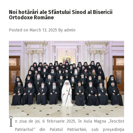
2018
Noi hotărâri ale Sfântului Sinod al Bisericii
2017
Ortodoxe Române
2016
Posted on
March 13, 2025
By
admin
2015
2014
2013
2012
2011
2010
2009
Î
n ziua de joi, 6 februarie 2025, în Aula Magna „Teoctist
Patriarhul“ din Palatul Patriarhiei, sub președinția