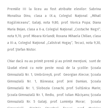
Premiile III la liceu au fost atribuite elevilor: Sabrina
Monalisa Dinu, clasa a IX‑a, Colegiul Național „Mihail
Kogălniceanu“, Galați, nota 9,80, prof. Viorica Popa; Diana
Maria Bejan, clasa a X‑a, Colegiul Național „Costache Negri“,
nota 9,70, prof. Mioara Kirlandi; Roxana Mihaela Chilian, clasa
a XI‑a, Colegiul Național „Calistrat Hogaș“, Tecuci, nota 9,30,
prof. Ștefan Nistor.
Chiar dacă nu au primit premii și au primit mențiuni, sunt de
lăudat elevii cu note peste nouă de la școlile: Școala
Gimnazială Nr. 1, Umbrărești, prof. Georgian Alecse; Școala
Gimnazială Nr. 1, Băneasa; prof. Jeni Damian, Școala
Gimnazială Nr. 1, Slobozia Conachi, prof. Sultănica Marin;
Școala Gimnazială Nr. 1, Rediu, prof. Iulian Măcișanu; Școala
Gimnazială Nr. 5 Galați, prof. Luminița Morar; Școala