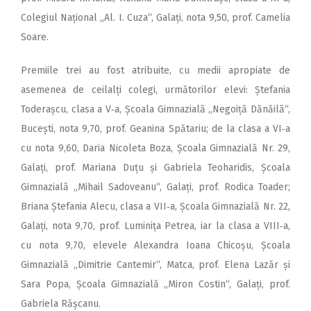
Colegiul Național „Al. I. Cuza“, Galați, nota 9,50, prof. Camelia
Soare.
Premiile trei au fost atribuite, cu medii apropiate de
asemenea de ceilalți colegi, următorilor elevi: Ștefania
Toderașcu, clasa a V‑a, Școala Gimnazială „Negoiță Dănăilă“,
Bucești, nota 9,70, prof. Geanina Spătariu; de la clasa a VI‑a
cu nota 9,60, Daria Nicoleta Boza, Școala Gimnazială Nr. 29,
Galați, prof. Mariana Duțu și Gabriela Teoharidis, Școala
Gimnazială „Mihail Sadoveanu“, Galați, prof. Rodica Toader;
Briana Ștefania Alecu, clasa a VII‑a, Școala Gimnazială Nr. 22,
Galați, nota 9,70, prof. Luminița Petrea, iar la clasa a VIII‑a,
cu nota 9,70, elevele Alexandra Ioana Chicoșu, Școala
Gimnazială „Dimitrie Cantemir“, Matca, prof. Elena Lazăr și
Sara Popa, Școala Gimnazială „Miron Costin“, Galați, prof.
Gabriela Rășcanu.