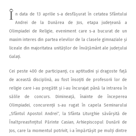
Î
n data de 13 aprilie s‑a desfășurat în cetatea Sfântului
Andrei de la Dunărea de Jos, etapa județeană a
Olimpiadei de Religie, eveniment care s‑a bucurat de un
maxim interes din partea elevilor de la clasele gimnaziale și
liceale din majoritatea unităților de învățământ ale județului
Galați.
Cei peste 400 de participanți, cu aptitudini și dragoste față
de această disciplină, au fost însoțiti de profesorii lor de
religie care i‑au pregătit și i‑au încurajat până la intrarea în
sălile de concurs. Dimineață, înainte de începerea
Olimpiadei, concurenții s‑au rugat în capela Seminarului
„Sfântul Apostol Andrei“, la Sfânta Liturghie săvârșită de
Înaltpreasfințitul Părinte Casian, Arhiepiscopul Dunării de
Jos, care la momentul potrivit, i‑a împărtășit pe mulți dintre