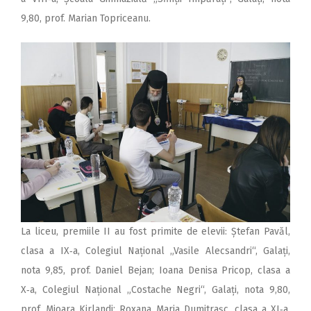
9,80, prof. Marian Topriceanu.
La liceu, premiile II au fost primite de elevii: Ștefan Pavăl,
clasa a IX‑a, Colegiul Național „Vasile Alecsandri“, Galați,
nota 9,85, prof. Daniel Bejan; Ioana Denisa Pricop, clasa a
X‑a, Colegiul Național „Costache Negri“, Galați, nota 9,80,
prof. Mioara Kirlandi; Roxana Maria Dumitrașc, clasa a XI‑a,