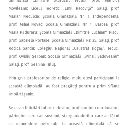
Gimnazială „Dimitrie Sturdza“, Tecuci, prof. Maricica
Movileanu; Liceul Teoretic „Emil Racoviță“, Galați, prof.
Marian Neculcia; Școala Gimnazială Nr. 1, Independența,
prof. Mihai Novac; Școala Gimnazială Nr. 1, Barcea, prof.
Maria Păduraru; Școala Gimnazială „Dimitrie Luchian“, Piscu,
prof. Gabriela Portase; Școala Gimnazială Nr. 25, Galați, prof.
Rodica Sandu; Colegiul Național „Calistrat Hogaș“, Tecuci,
prof. Ovidiu Șerban; Școala Gimnazială „Mihail Sadoveanu“,
Galați, prof. Geanina Tuluț.
Prin grija profesorilor de religie, mulți elevi participanți la
această olimpiadă au fost pregătiți pentru a primi Sfânta
Împărtășanie.
Se cuvin felicitări tuturor elevilor, profesorilor coordonatori,
părinților care i‑au susținut, și organizatorilor care au făcut
ca momentele petrecute la această olimpiadă să se