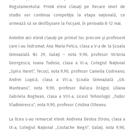
Regulamentului. Primii elevi clasați pe fiecare nivel de
studiu vor continua competiția la etapa națională, ce
urmează să se desfășoare la Focșani, în perioada 8‑12 mai.
Amintim aici elevii clasați pe primul loc precum și profesorii
care i‑au îndrumat: Ana Maria Petcu, clasa a V‑a de la Școala
Gimnazială Nr. 29, Galați – nota 9,90, profesor Victoria
Georgescu; Ioana Tudose, clasa a VI‑a, Colegiul Național
„Spiru Haret“, Tecuci, nota 9,90, profesor Camelia Codreanu;
Andrei Lupică, clasa a VII‑a, Școala Gimnazială „Gh.
Munteanu“, nota 9,90, profesor Raluca Drăgoi; Liliana
Gabriela Boghean, clasa a VIII‑a, Liceul Tehnologic „Tudor
Vladimirescu“, nota 9,90, profesor Cristina Olteanu.
La liceu s‑au remarcat elevii: Andreea Denisa Stroiu, clasa a
IX‑a, Colegiul Național „Costache Negri“, Galați, nota 9,90,