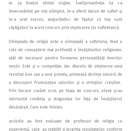
ei. La finalul sfintei slujbe, Înaltpreasfinția Sa i‑a
binecuvântat pe toți olimpicii, le‑a oferit daruri de suflet și
le‑a urat succes, asigurându‑i de faptul că toți sunt
câștigători la acest concurs prin implicarea lor sufletească.
Olimpiada de religie este o olimpiadă a sufletului, fiind o
cale de cunoaștere mai profundă a învățăturilor religioase,
atât de necesare pentru formarea personalității tinerilor
noștri. Este și o competiție, dar dincolo de obținerea unui
rezultat bun sau a unui premiu, primează dorința sinceră de
a descoperi frumusețea valorilor și a virtuților creștine.
Prin fiecare cuvânt scris pe foaia de concurs, elevii și‑au
mărturisit credința și dragostea lor față de Învățătorul
desăvârșit, Care este Hristos.
ucrările au fost evaluate de profesori de religie cu
experiență, care au stabilit și ierarhia rezultatelor, conform