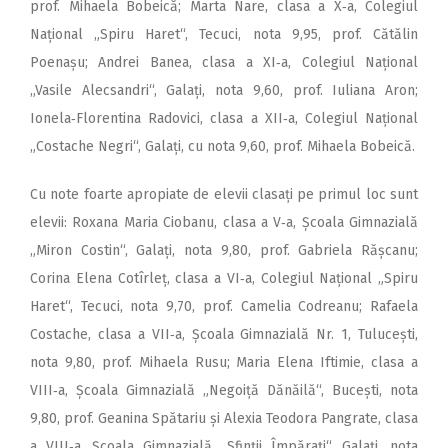
prof. Mihaela Bobeică; Marta Nare, clasa a X‑a, Colegiul
Național „Spiru Haret“, Tecuci, nota 9,95, prof. Cătălin
Poenașu; Andrei Banea, clasa a XI‑a, Colegiul Național
„Vasile Alecsandri“, Galați, nota 9,60, prof. Iuliana Aron;
Ionela‑Florentina Radovici, clasa a XII‑a, Colegiul Național
„Costache Negri“, Galați, cu nota 9,60, prof. Mihaela Bobeică.
Cu note foarte apropiate de elevii clasați pe primul loc sunt
elevii: Roxana Maria Ciobanu, clasa a V‑a, Școala Gimnazială
„Miron Costin“, Galați, nota 9,80, prof. Gabriela Rășcanu;
Corina Elena Cotîrleț, clasa a VI‑a, Colegiul Național „Spiru
Haret“, Tecuci, nota 9,70, prof. Camelia Codreanu; Rafaela
Costache, clasa a VII‑a, Școala Gimnazială Nr. 1, Tulucești,
nota 9,80, prof. Mihaela Rusu; Maria Elena Iftimie, clasa a
VIII‑a, Școala Gimnazială „Negoiță Dănăilă“, Bucești, nota
9,80, prof. Geanina Spătariu și Alexia Teodora Pangrate, clasa
a VIII‑a, Școala Gimnazială „Sfinții Împărați“, Galați, nota