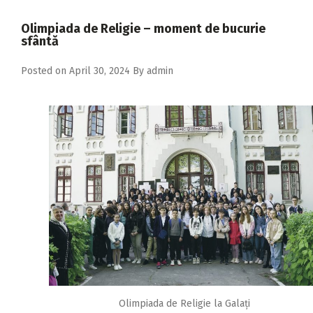
2018
Olimpiada de Religie – moment de bucurie
2017
sfântă
2016
Posted on
April 30, 2024
By
admin
2015
2014
2013
2012
2011
2010
2009
Olimpiada de Religie la Galați