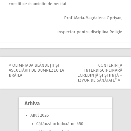
constituie în amintiri de neuitat.
Prof. Maria‑Magdalena Oprișan,
inspector pentru disciplina Religie
OLIMPIADA BLÂNDEŢII ŞI
CONFERINŢA
Post
ASCULTĂRII DE DUMNEZEU LA
INTERDISCIPLINARĂ
BRĂILA
„CREDINŢĂ ŞI ŞTIINŢĂ –
navigation
IZVOR DE SĂNĂTATE“
Arhiva
Anul 2026
Călăuză ortodoxă nr. 450