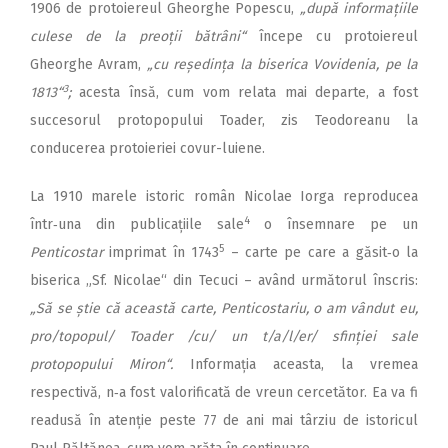
1906 de protoiereul Gheorghe Popescu,
„după informațiile
culese de la preoții bătrâni“
începe cu protoiereul
Gheorghe Avram,
„cu reședința la biserica Vovidenia, pe la
3
1813“
;
acesta însă, cum vom relata mai departe, a fost
succesorul protopopului Toader, zis Teodoreanu la
conducerea protoieriei covur-luiene.
La 1910 marele istoric român Nicolae Iorga reproducea
4
într‑una din publicațiile sale
o însemnare pe un
5
Penticostar
imprimat în 1743
– carte pe care a găsit‑o la
biserica „Sf. Nicolae“ din Tecuci – având următorul înscris:
„Să se știe că această carte, Penticostariu, o am vândut eu,
pro/topopul/ Toader /cu/ un t/a/l/er/ sfinției sale
protopopului Miron“.
Informația aceasta, la vremea
respectivă, n‑a fost valorificată de vreun cercetător. Ea va fi
readusă în atenție peste 77 de ani mai târziu de istoricul