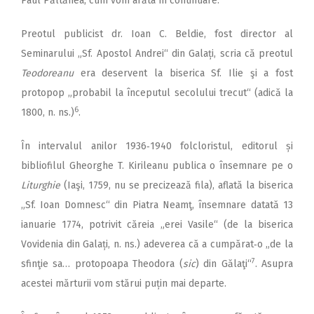
Paul Păltănea, cum vom arăta în continuare.
Preotul publicist dr. Ioan C. Beldie, fost director al
Seminarului „Sf. Apostol Andrei“ din Galați, scria că preotul
Teodoreanu
era deservent la biserica Sf. Ilie şi a fost
protopop „probabil la începutul secolului trecut“ (adică la
6
1800, n. ns.)
.
În intervalul anilor 1936‑1940 folcloristul, editorul și
bibliofilul Gheorghe T. Kirileanu publica o însemnare pe o
Liturghie
(Iaşi, 1759, nu se precizează fila), aflată la biserica
„Sf. Ioan Domnesc“ din Piatra Neamţ, însemnare datată 13
ianuarie 1774, potrivit căreia „erei Vasile“ (de la biserica
Vovidenia din Galați, n. ns.) adeverea că a cumpărat‑o „de la
7
sfinţie sa… protopoapa Theodora (
sic
) din Gălaţi“
. Asupra
acestei mărturii vom stărui puțin mai departe.