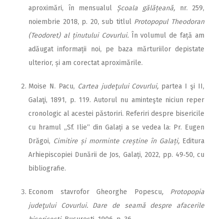
aproximări, în mensualul
Școala gălățeană,
nr. 259,
noiembrie 2018, p. 20, sub titlul
Protopopul Theodoran
(Teodoret) al ținutului Covurlui.
În volumul de față am
adăugat informații noi, pe baza mărturiilor depistate
ulterior, și am corectat aproximările.
Moise N. Pacu,
Cartea judeţului Covurlui,
partea I şi II,
Galaţi, 1891, p. 119. Autorul nu aminteşte niciun reper
cronologic al acestei păstoriri. Referiri despre bisericile
cu hramul „Sf. Ilie“ din Galați a se vedea la: Pr. Eugen
Drăgoi,
Cimitire și morminte creștine în Galați,
Editura
Arhiepiscopiei Dunării de Jos, Galați, 2022, pp. 49‑50, cu
bibliografie.
Econom stavrofor Gheorghe Popescu
, Protopopia
judeţului Covurlui. Dare de seamă despre afacerile