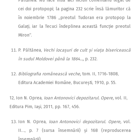
Păltănea. Nu face însă aici niciun comentariu legat de
cei doi protopopi; la pagina 232 scrie însă lămuritor că
în noiembrie 1786 „preotul Tudoran era protopop la
Galați, iar la Tecuci îndeplinea această funcție preotul
Miron“.
P. Păltănea,
Vechi locașuri de cult și viața bisericească
în sudul Moldovei până la 1864…,
p. 232.
Bibliografia românească veche,
tom. II, 1716‑1808,
Editura Academiei Române, București, 1910, p. 55.
12, Ion N. Oprea,
Ioan Antonovici depozitarul. Opere,
vol. II,
Editura Pim, Iași, 2011, pp. 167, 456.
Ion N. Oprea,
Ioan Antonovici depozitarul. Opere,
vol.
II…, p. 7 (sursa însemnării) și 168 (reproducerea
însemnării).