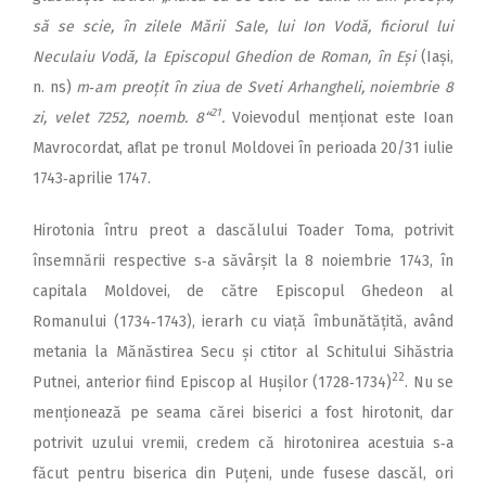
să se scie, în zilele Mării Sale, lui Ion Vodă, ficiorul lui
Neculaiu Vodă, la Episcopul Ghedion de Roman, în Eși
(Iași,
n. ns)
m‑am preoțit în ziua de Sveti Arhangheli, noiembrie 8
21
zi, velet 7252, noemb. 8“
.
Voievodul menționat este Ioan
Mavrocordat, aflat pe tronul Moldovei în perioada 20/31 iulie
1743‑aprilie 1747.
Hirotonia întru preot a dascălului Toader Toma, potrivit
însemnării respective s‑a săvârșit la 8 noiembrie 1743, în
capitala Moldovei, de către Episcopul Ghedeon al
Romanului (1734‑1743), ierarh cu viață îmbunătățită, având
metania la Mănăstirea Secu și ctitor al Schitului Sihăstria
22
Putnei, anterior fiind Episcop al Hușilor (1728‑1734)
. Nu se
menționează pe seama cărei biserici a fost hirotonit, dar
potrivit uzului vremii, credem că hirotonirea acestuia s‑a
făcut pentru biserica din Puțeni, unde fusese dascăl, ori