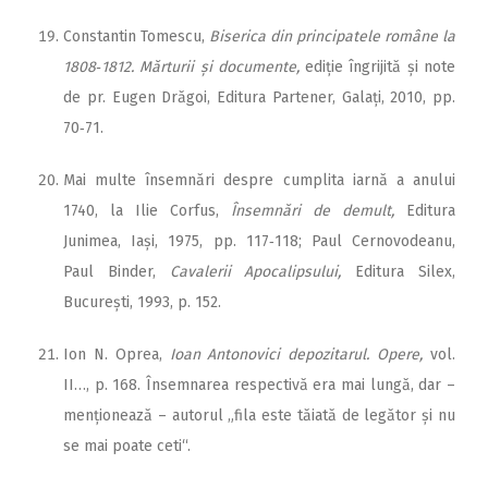
Constantin Tomescu,
Biserica din principatele române la
1808‑1812. Mărturii și documente,
ediție îngrijită și note
de pr. Eugen Drăgoi, Editura Partener, Galați, 2010, pp.
70‑71.
Mai multe însemnări despre cumplita iarnă a anului
1740, la Ilie Corfus,
Însemnări de demult,
Editura
Junimea, Iași, 1975, pp. 117‑118; Paul Cernovodeanu,
Paul Binder,
Cavalerii Apocalipsului,
Editura Silex,
București, 1993, p. 152.
Ion N. Oprea,
Ioan Antonovici depozitarul. Opere,
vol.
II…, p. 168. Însemnarea respectivă era mai lungă, dar –
menționează – autorul „fila este tăiată de legător și nu
se mai poate ceti“.