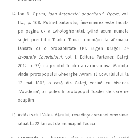
Ion N. Oprea,
Ioan Antonovici depozitarul. Opere,
vol.
II…, p. 168. Potrivit autorului, însemnarea este făcută
pe pagina 87 a Evhologhionului. Știind acum numele
soției preotului Toader Toma, renunțăm la afirmația,
lansată ca o probabilitate (Pr. Eugen Drăgoi,
La
izvoarele Covurluiului,
vol. I, Editura Partener, Galați,
2017, p. 97), că preotul Toader a cărui văduvă, Măriuța,
vinde protopopului Gheorghe Avram al Covurluiului, la
12 mai 1802, o casă din Galați, vecină cu biserica
„Vovidenia“, ar putea fi protopopul Toader de care ne
ocupăm.
Astăzi satul Valea Mărului, reședința comunei omonime,
situat la 22 km est de municipiul Tecuci.