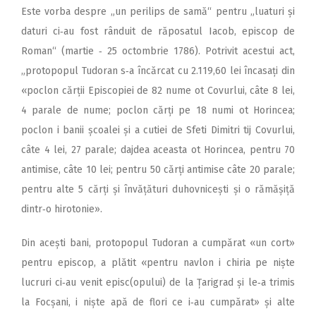
Este vorba despre „un perilips de samă“ pentru „luaturi și
daturi ci‑au fost rânduit de răposatul Iacob, episcop de
Roman“ (martie ‑ 25 octombrie 1786). Potrivit acestui act,
„protopopul Tudoran s‑a încărcat cu 2.119,60 lei încasați din
«poclon cărții Episcopiei de 82 nume ot Covurlui, câte 8 lei,
4 parale de nume; poclon cărți pe 18 numi ot Horincea;
poclon i banii școalei și a cutiei de Sfeti Dimitri tij Covurlui,
câte 4 lei, 27 parale; dajdea aceasta ot Horincea, pentru 70
antimise, câte 10 lei; pentru 50 cărți antimise câte 20 parale;
pentru alte 5 cărți și învățături duhovnicești și o rămășiță
dintr‑o hirotonie».
Din acești bani, protopopul Tudoran a cumpărat «un cort»
pentru episcop, a plătit «pentru navlon i chiria pe niște
lucruri ci‑au venit episc(opului) de la Țarigrad și le‑a trimis
la Focșani, i niște apă de flori ce i‑au cumpărat» și alte