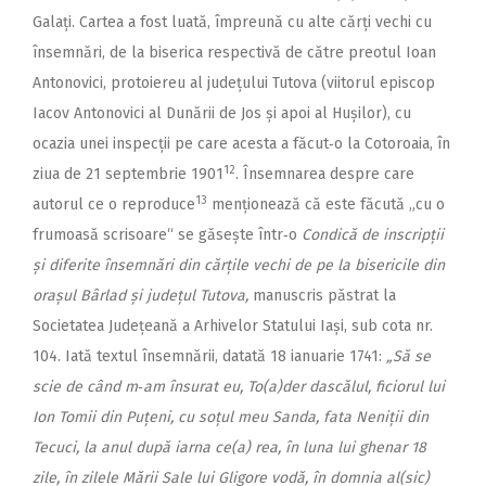
Galați. Cartea a fost luată, împreună cu alte cărți vechi cu
însemnări, de la biserica respectivă de către preotul Ioan
Antonovici, protoiereu al județului Tutova (viitorul episcop
Iacov Antonovici al Dunării de Jos și apoi al Hușilor), cu
ocazia unei inspecții pe care acesta a făcut‑o la Cotoroaia, în
12
ziua de 21 septembrie 1901
. Însemnarea despre care
13
autorul ce o reproduce
menționează că este făcută „cu o
frumoasă scrisoare“ se găsește într‑o
Condică de inscripții
și diferite însemnări din cărțile vechi de pe la bisericile din
orașul Bârlad și județul Tutova,
manuscris păstrat la
Societatea Județeană a Arhivelor Statului Iași, sub cota nr.
104. Iată textul însemnării, datată 18 ianuarie 1741:
„Să se
scie de când m‑am însurat eu, To(a)der dascălul, ficiorul lui
Ion Tomii din Puțeni, cu soțul meu Sanda, fata Neniții din
Tecuci, la anul după iarna ce(a) rea, în luna lui ghenar 18
zile, în zilele Mării Sale lui Gligore vodă, în domnia al(sic)