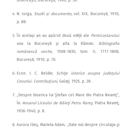
bisericeşti,
Bucureşti, 1906, p. 36.
N. Iorga,
Studii și documente,
vol. XIX, București, 1910,
p. 88.
În același an au apărut două ediții ale
Penticostarului:
una la București și alta la Râmnic.
Bibliografia
românescă veche,
1508‑1830, tom. II, 1717‑1808,
București, 1910, p. 70.
Econ. I. C. Beldie,
Schiţe istorice asupra judeţului
Covurlui. Contribuţiuni,
Galaţi, 1925, p. 28.
„Despre biserica lui Ştefan cel Mare din Piatra Neamţ“
,
în:
Anuarul Liceului de Băieţi Petru Rareş
, Piatra Neamţ,
1936‑1940, p. 8.
Aurora Ilieş, Marieta Adam, „Date noi despre circulaţia şi