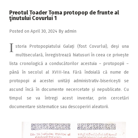
2018
Preotul Toader Toma protopop de frunte al
2017
ţinutului Covurlui 1
2016
Posted on
April 30, 2024
By
admin
2015
I
storia Protopopiatului Galați (fost Covurlui), deși una
2014
multiseculară, înregistrează hiatusuri în ceea ce privește
2013
lista cronologică a conducătorilor acestuia – protopopii –
2012
până în secolul al XVIII‑lea. Fără îndoială că nume de
protopopi ai acestei unități adminis­trativ‑bisericești se
2011
ascund încă în documente necercetate și nepublicate. Cu
2010
timpul se va întregi acest inventar, prin cercetări
2009
documentare sistematice sau descoperiri aleatorii.