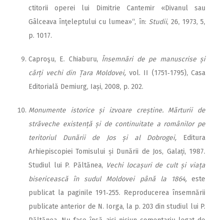
ctitorii operei lui Dimitrie Cantemir «Divanul sau
Gâlceava înţeleptului cu lumea»“, în:
Studii
, 26, 1973, 5,
p. 1017.
Caproşu, E. Chiaburu,
Însemnări de pe manuscrise și
cărți vechi din Țara Moldovei,
vol. II (1751‑1795), Casa
Editorială Demiurg, Iași, 2008, p. 202.
Monumente istorice și izvoare creștine. Mărturii de
străveche existență și de continuitate a românilor pe
teritoriul Dunării de Jos și al Dobrogei,
Editura
Arhiepiscopiei Tomisului și Dunării de Jos, Galați, 1987.
Studiul lui P. Păltănea,
Vechi locașuri de cult și viața
bisericească în sudul Moldovei până la 1864,
este
publicat la paginile 191‑255. Reproducerea însemnării
publicate anterior de N. Iorga, la p. 203 din studiul lui P.