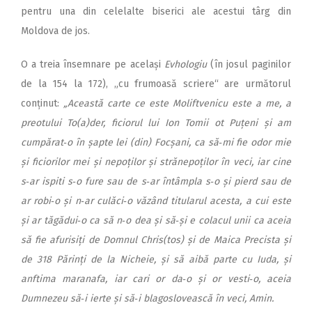
pentru una din celelalte biserici ale acestui târg din
Moldova de jos.
O a treia însemnare pe același
Evhologiu
(în josul paginilor
de la 154 la 172), „cu frumoasă scriere“ are următorul
conținut:
„Această carte ce este Moliftvenicu este a me, a
preotului To(a)der, ficiorul lui Ion Tomii ot Puțeni și am
cumpărat‑o în șapte lei (din) Focșani, ca să‑mi fie odor mie
și ficiorilor mei și nepoților și strănepoților în veci, iar cine
s‑ar ispiti s‑o fure sau de s‑ar întâmpla s‑o și pierd sau de
ar robi‑o și n‑ar culăci‑o văzând titularul acesta, a cui este
și ar tăgădui‑o ca să n‑o dea și să‑și e colacul unii ca aceia
să fie afurisiți de Domnul Chris(tos) și de Maica Precista și
de 318 Părinți de la Nicheie, și să aibă parte cu Iuda, și
anftima maranafa, iar cari or da‑o și or vesti‑o, aceia
Dumnezeu să‑i ierte și să‑i blagoslovească în veci, Amin.