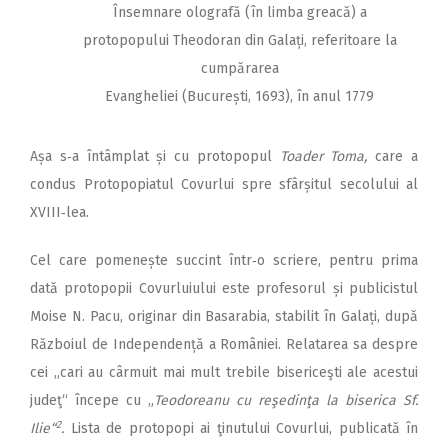
Însemnare olografă (în limba greacă) a
protopopului Theodoran din Galați, referitoare la
cumpărarea
Evangheliei (București, 1693), în anul 1779
Așa s‑a întâmplat și cu protopopul
Toader Toma,
care a
condus Protopopiatul Covurlui spre sfârșitul secolului al
XVIII‑lea.
Cel care pomenește succint într‑o scriere, pentru prima
dată protopopii Covurluiului este profesorul și publicistul
Moise N. Pacu, originar din Basarabia, stabilit în Galați, după
Războiul de Independență a României. Relatarea sa despre
cei „cari au cârmuit mai mult trebile bisericeşti ale acestui
judeţ“ începe cu „
Teodoreanu cu reşedinţa la biserica Sf.
2
Ilie“
.
Lista de protopopi ai ţinutului Covurlui, publicată în