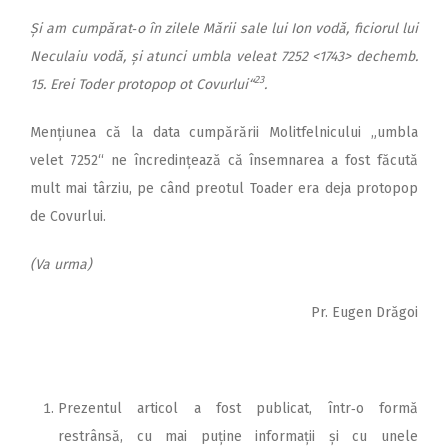
Și am cumpărat‑o în zilele Mării sale lui Ion vodă, ficiorul lui
Neculaiu vodă, și atunci umbla veleat 7252 <1743> dechemb.
23
15. Erei Toder protopop ot Covurlui“
.
Mențiunea că la data cumpărării Molitfelnicului „umbla
velet 7252“ ne încredințează că însemnarea a fost făcută
mult mai târziu, pe când preotul Toader era deja protopop
de Covurlui.
(Va urma)
Pr. Eugen Drăgoi
Prezentul articol a fost publicat, într‑o formă
restrânsă, cu mai puține informații și cu unele