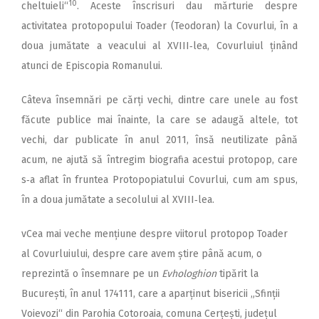
10
cheltuieli“
. Aceste înscrisuri dau mărturie despre
activitatea protopopului Toader (Teodoran) la Covurlui, în a
doua jumătate a veacului al XVIII‑lea, Covurluiul ținând
atunci de Episcopia Romanului.
Câteva însemnări pe cărți vechi, dintre care unele au fost
făcute publice mai înainte, la care se adaugă altele, tot
vechi, dar publicate în anul 2011, însă neutilizate până
acum, ne ajută să întregim biografia acestui protopop, care
s‑a aflat în fruntea Protopopiatului Covurlui, cum am spus,
în a doua jumătate a secolului al XVIII‑lea.
vCea mai veche mențiune despre viitorul protopop Toader
al Covurluiului, despre care avem știre până acum, o
reprezintă o însemnare pe un
Evhologhion
tipărit la
București, în anul 174111, care a aparținut bisericii „Sfinții
Voievozi“ din Parohia Cotoroaia, comuna Cerțești, județul