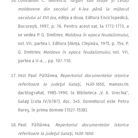
Constantin C. Giurescu,
Târguri sau orașe și cetăți
moldovene din secolul al X‑lea până la mijlocul
secolului al XVI‑lea,
ediția a doua, Editura Enciclopedică,
București, 1997, p. 76. Pentru acest sat, la 1772‑1773, a
se vedea P. G. Dmitriev,
Moldova în epoca feudalizmului,
vol. VII, partea I, Editura Știința, Chișinău, 1975, p. 154; P.
G. Dmitriev,
Moldova în epoca feudalizmului,
vol. VII,
partea a II‑a…, pp. 107‑110.
Vezi Paul Păltănea,
Repertoriul documentelor istorice
referitoare la judeţul Galaţi,
1430‑1650,
manuscris
dactilografiat, 1985‑1990, la Biblioteca „V. A. Urechia“,
Galaţi (cota IV/6787), doc. 345. Domnitorul este Petru
Rareş, în prima domnie (1527‑1538).
Paul Păltănea,
Repertoriul documentelor istorice
referitoare la judeţul Galaţi,
1430‑1650
.