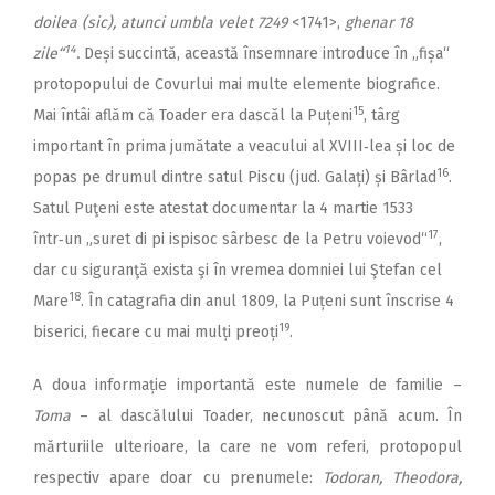
doilea (sic), atunci umbla velet 7249
<1741>,
ghenar 18
14
zile“
.
Deși succintă, această însemnare introduce în „fișa“
protopopului de Covurlui mai multe elemente biografice.
15
Mai întâi aflăm că Toader era dascăl la Puțeni
, târg
important în prima jumătate a veacului al XVIII‑lea și loc de
16
popas pe drumul dintre satul Piscu (jud. Galați) și Bârlad
.
Satul Puţeni este atestat documentar la 4 martie 1533
17
într‑un „suret di pi ispisoc sârbesc de la Petru voievod“
,
dar cu siguranţă exista şi în vremea domniei lui Ştefan cel
18
Mare
. În catagrafia din anul 1809, la Puțeni sunt înscrise 4
19
biserici, fiecare cu mai mulți preoți
.
A doua informație importantă este numele de familie –
Toma
– al dascălului Toader, necunoscut până acum. În
mărturiile ulterioare, la care ne vom referi, protopopul
respectiv apare doar cu prenumele:
Todoran, Theodora,