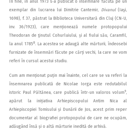
În fine, în anul 1973 s‑a publicat o însemnare făcută pe un
exemplar din lucrarea lui Dimitrie Cantemir,
Divanul
(Iaşi,
1698), f. 37, păstrat la Biblioteca Universitară din Cluj (CN‑U,
inv. 36/1923), care menționează numele protopopului
Theodoran de ţinutul Cohurluiului, și al fiului său, Caramfil,
8
la anul 1785
. La acestea se adaugă alte mărturii, îndeosebi
furnizate de însemnări făcute pe cărți vechi, la care ne vom
referi în cursul acestui studiu.
Cum am menționat puțin mai înainte, cel care se va referi la
însemnarea publicată de Nicolae Iorga este redutabilul
9
istoric Paul Păltănea, care publică într‑un valoros volum
,
apărut la inițiativa Arhiepiscopului Antim Nica al
Arhiepiscopiei Tomisului și Dunării de Jos, acest prim reper
documentar al biografiei protopopului de care ne ocupăm,
adăugând însă și o altă mărturie inedită de arhivă.