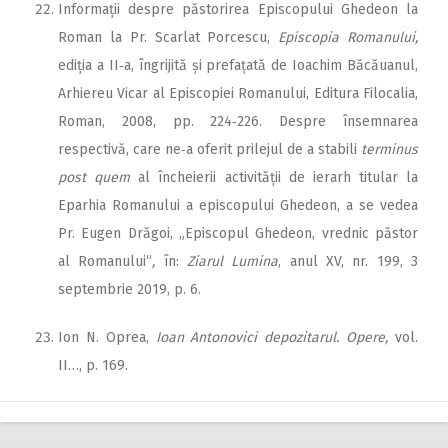
Informații despre păstorirea Episcopului Ghedeon la
Roman la Pr. Scarlat Porcescu,
Episcopia Romanului,
ediția a II‑a, îngrijită și prefațată de Ioachim Băcăuanul,
Arhiereu Vicar al Episcopiei Romanului, Editura Filocalia,
Roman, 2008, pp. 224‑226. Despre însemnarea
respectivă, care ne‑a oferit prilejul de a stabili
terminus
post
quem
al încheierii activității de ierarh titular la
Eparhia Romanului a episcopului Ghedeon, a se vedea
Pr. Eugen Drăgoi, „Episcopul Ghedeon, vrednic păstor
al Romanului“
,
în:
Ziarul Lumina
, anul XV, nr. 199, 3
septembrie 2019, p. 6.
Ion N. Oprea,
Ioan Antonovici depozitarul. Opere,
vol.
II…, p. 169.