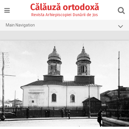
Skip
Călăuză ortodoxă
to
content
Revista Arhiepiscopiei Dunării de Jos
Main Navigation
Prima pagină
2026
2025
2024
2023
2022
2021
2020
2019