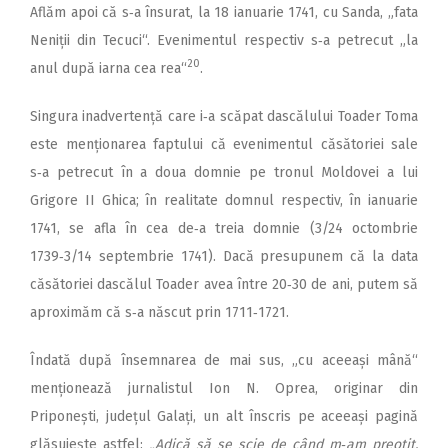
Aflăm apoi că s‑a însurat, la 18 ianuarie 1741, cu Sanda, „fata
Neniții din Tecuci“. Evenimentul respectiv s‑a petrecut „la
20
anul după iarna cea rea“
.
Singura inadvertență care i‑a scăpat dascălului Toader Toma
este menționarea faptului că evenimentul căsătoriei sale
s‑a petrecut în a doua domnie pe tronul Moldovei a lui
Grigore II Ghica; în realitate domnul respectiv, în ianuarie
1741, se afla în cea de‑a treia domnie (3/24 octombrie
1739‑3/14 septembrie 1741). Dacă presupunem că la data
căsătoriei dascălul Toader avea între 20‑30 de ani, putem să
aproximăm că s‑a născut prin 1711‑1721.
Îndată după însemnarea de mai sus, „cu aceeași mână“
menționează jurnalistul Ion N. Oprea, originar din
Priponești, județul Galați, un alt înscris pe aceeași pagină
glăsuiește astfel:
„Adică să se scie de când m‑am preoțit,