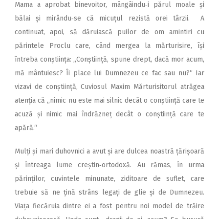
Mama a aprobat binevoitor, mângâindu‑i părul moale și
bălai și mirându‑se că micuțul rezistă orei târzii. A
continuat, apoi, să dăruiască puilor de om amintiri cu
părintele Proclu care, când mergea la mărturisire, își
întreba conștiința: ,,Conștiință, spune drept, dacă mor acum,
mă mântuiesc? Îi place lui Dumnezeu ce fac sau nu?“ Iar
vizavi de conștiință, Cuviosul Maxim Mărturisitorul atrăgea
atenția că ,,nimic nu este mai silnic decât o conștiință care te
acuză și nimic mai îndrăzneț decât o conștiință care te
apără.“
Mulți și mari duhovnici a avut și are dulcea noastră țărișoară
și întreaga lume creștin‑ortodoxă. Au rămas, în urma
părinților, cuvintele minunate, ziditoare de suflet, care
trebuie să ne țină strâns legați de glie și de Dumnezeu.
Viața fiecăruia dintre ei a fost pentru noi model de trăire