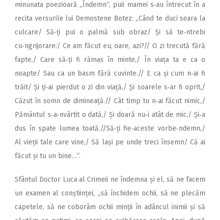
minunata poezioară ,,Îndemn“, puii mamei s‑au întrecut în a
recita versurile lui Demostene Botez: ,,Când te duci seara la
culcare/ Să‑ți pui o palmă sub obraz/ Și să te‑ntrebi
cu‑ngrijorare:/ Ce am făcut eu, oare, azi?// O zi trecută fără
fapte,/ Care să‑ți fi rămas în minte,/ În viața ta e ca o
noapte/ Sau ca un basm fără cuvinte.// E ca și cum n‑ai fi
trăit/ Și ți‑ai pierdut o zi din viață,/ Și soarele s‑ar fi oprit,/
Căzut în somn de dimineață.// Cât timp tu n‑ai făcut nimic,/
Pământul s‑a‑nvârtit o dată,/ Și doară nu‑i atât de mic,/ Și‑a
dus în spate lumea toată.//Să‑ți fie‑aceste vorbe‑ndemn,/
Al vieții tale care vine,/ Să lași pe unde treci însemn/ Că ai
făcut și tu un bine…“.
Sfântul Doctor Luca al Crimeii ne îndemna și el, să ne facem
un examen al conștiinței, ,,să închidem ochii, să ne plecăm
capetele, să ne coborâm ochii minții în adâncul inimii și să