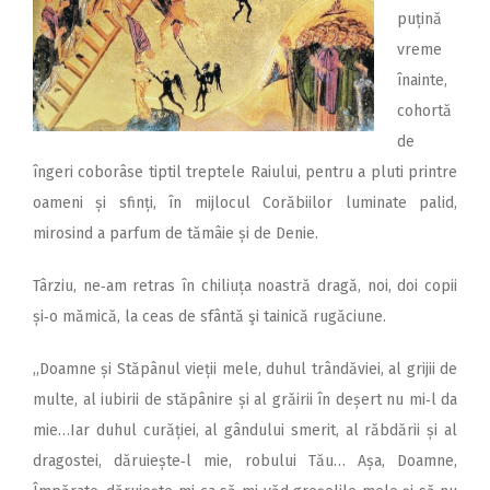
puțină
vreme
înainte,
cohortă
de
îngeri coborâse tiptil treptele Raiului, pentru a pluti printre
oameni și sfinți, în mijlocul Corăbiilor luminate palid,
mirosind a parfum de tămâie și de Denie.
Târziu, ne‑am retras în chiliuța noastră dragă, noi, doi copii
și‑o mămică, la ceas de sfântă şi tainică rugăciune.
,,Doamne și Stăpânul vieții mele, duhul trândăviei, al grijii de
multe, al iubirii de stăpânire și al grăirii în deșert nu mi‑l da
mie…Iar duhul curăției, al gândului smerit, al răbdării și al
dragostei, dăruiește‑l mie, robului Tău… Așa, Doamne,