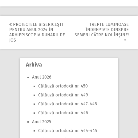
PROIECTELE BISERICEŞTI
TREPTE LUMINOASE
Post
PENTRU ANUL 2024 ÎN
ÎNDREPTATE DINSPRE
ARHIEPISCOPIA DUNĂRII DE
SEMENI CĂTRE NOI ÎNŞINE!
navigation
JOS
Arhiva
Anul 2026
Călăuză ortodoxă nr. 450
Călăuză ortodoxă nr. 449
Călăuză ortodoxă nr. 447-448
Călăuză ortodoxă nr. 446
Anul 2025
Călăuză ortodoxă nr. 444-445