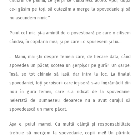
căutăm ce patimi, ce șerpi se cuibăresc acolo. Apoi, după
ce‑i găsim pe toți, să cutezăm a merge la spovedanie și să
nu ascundem nimic.“
Puiul cel mic, și‑a amintit de o povestioară pe care o citisem
cândva, în copilăria mea, și pe care i‑o spusesem și lui…
‑ Mami, mai știi despre femeia care, de fiecare dată, când
spovedea un păcat, scotea un șerpișor pe gură? Un șarpe,
însă, se tot chinuia să iasă, dar intra la loc. La finalul
spovedaniei, toți șerpișorii care ieșiseră s‑au îngrămădit din
nou în gura femeii, care s‑a ridicat de la spovedanie,
neiertată de Dumnezeu, deoarece nu a avut curajul să
spovedească un mare păcat.
Așa e, puiul mamei. Cu multă căință și responsabilitate
trebuie să mergem la spovedanie, copiii mei! Un părinte