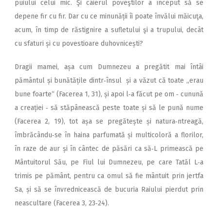
puiului celui mic. Şi caierul poveştilor a început să se
depene fir cu fir. Dar cu ce minunății îi poate învălui măicuţa,
acum, în timp de răstignire a sufletului şi a trupului, decât
cu sfaturi și cu povestioare duhovnicești?
Dragii mamei, așa cum Dumnezeu a pregătit mai întâi
pământul și bunătățile dintr‑însul și a văzut că toate ,,erau
bune foarte“ (Facerea 1, 31), și apoi l‑a făcut pe om ‑ cunună
a creației ‑ să stăpânească peste toate și să le pună nume
(Facerea 2, 19), tot așa se pregătește și natura‑ntreagă,
îmbrăcându‑se în haina parfumată și multicoloră a florilor,
în raze de aur și în cântec de păsări ca să‑L primească pe
Mântuitorul Său, pe Fiul lui Dumnezeu, pe care Tatăl L‑a
trimis pe pământ, pentru ca omul să fie mântuit prin jertfa
Sa, și să se învrednicească de bucuria Raiului pierdut prin
neascultare (Facerea 3, 23‑24).