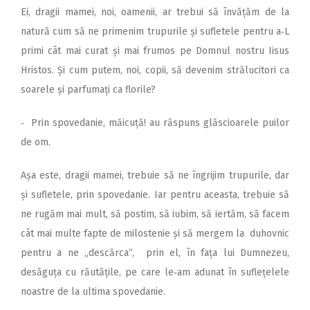
Ei, dragii mamei, noi, oamenii, ar trebui să învățăm de la
natură cum să ne primenim trupurile și sufletele pentru a‑L
primi cât mai curat și mai frumos pe Domnul nostru Iisus
Hristos. Și cum putem, noi, copii, să devenim strălucitori ca
soarele și parfumați ca florile?
‑ Prin spovedanie, măicuță! au răspuns glăscioarele puilor
de om.
Așa este, dragii mamei, trebuie să ne îngrijim trupurile, dar
și sufletele, prin spovedanie. Iar pentru aceasta, trebuie să
ne rugăm mai mult, să postim, să iubim, să iertăm, să facem
cât mai multe fapte de milostenie și să mergem la duhovnic
pentru a ne „descărca“, prin el, în fața lui Dumnezeu,
desăguța cu răutățile, pe care le‑am adunat în suflețelele
noastre de la ultima spovedanie.