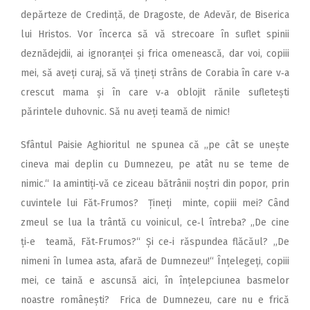
depărteze de Credință, de Dragoste, de Adevăr, de Biserica
lui Hristos. Vor încerca să vă strecoare în suflet spinii
deznădejdii, ai ignoranței și frica omenească, dar voi, copiii
mei, să aveți curaj, să vă țineți strâns de Corabia în care v‑a
crescut mama și în care v‑a oblojit rănile sufletești
părintele duhovnic. Să nu aveți teamă de nimic!
Sfântul Paisie Aghioritul ne spunea că ,,pe cât se unește
cineva mai deplin cu Dumnezeu, pe atât nu se teme de
nimic.“ Ia amintiți‑vă ce ziceau bătrânii noștri din popor, prin
cuvintele lui Făt‑Frumos? Țineți minte, copiii mei? Când
zmeul se lua la trântă cu voinicul, ce‑l întreba? ,,De cine
ți‑e teamă, Făt‑Frumos?“ Și ce‑i răspundea flăcăul? ,,De
nimeni în lumea asta, afară de Dumnezeu!“ Înțelegeți, copiii
mei, ce taină e ascunsă aici, în înțelepciunea basmelor
noastre românești? Frica de Dumnezeu, care nu e frică