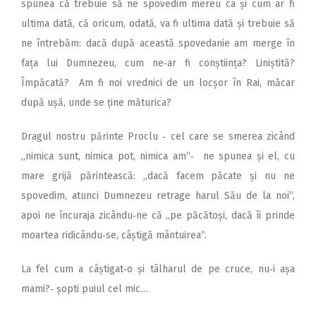
spunea că trebuie să ne spovedim mereu ca și cum ar fi
ultima dată, că oricum, odată, va fi ultima dată și trebuie să
ne întrebăm: dacă după această spovedanie am merge în
fața lui Dumnezeu, cum ne‑ar fi conștiința? Liniștită?
Împăcată?
Am fi noi vrednici de un locșor în Rai, măcar
după ușă, unde se ține măturica?
Dragul nostru părinte Proclu ‑ cel care se smerea zicând
,,nimica sunt, nimica pot, nimica am“‑ ne spunea și el, cu
mare grijă părintească: ,,dacă facem păcate și nu ne
spovedim, atunci Dumnezeu retrage harul Său de la noi“,
apoi ne încuraja zicându‑ne că ,,pe păcătoși, dacă îi prinde
moartea ridicându‑se, câștigă mântuirea“.
La fel cum a câștigat‑o și tâlharul de pe cruce, nu‑i așa
mami?‑ șopti puiul cel mic…