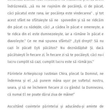
îndrăzneală, ,,să nu ne rușinăm de pocăință, ci de păcat,
căci păcatul este rana, iar pocăința este vindecarea“ , şi tot
acest sfânt ne sfătuiește să ne spovedim și să ne ridicăm
din păcat cu nădejde, căci ,,a cădea în păcat e omenește, a
te ridica din el este dumnezeiește, iar a rămâne în păcat e
diavolește.“ Ce ne mai spunea sfântul? ,,Ești drept? Să nu
cazi în păcat! Ești păcătos? Nu deznădăjdui! Și, dacă
păcătuiești în fiecare zi, în fiecare zi să te pocăiești, căci nu‑i
lucru cumplit să cazi, cumplit lucru este să rămâi jos.“
Părintele Arhiepiscop Iustinian Chira, plecat la Domnul, ne
îndemna și el ,,să punem mâna ușor pe sufletul nostru,
seara, și să ne încheiem fiecare zi cu gândul la Dumnezeu,
că numai El ne poate dărui ziua de mâine!“
Ascultând cuvintele părintelui și aducându‑și aminte de