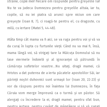
străine, copiii mei! Fiecare om răspunde pentru greșelile lui!
Nu te va judeca Dumnezeu pentru greșelile altuia, iar tu,
copile, să nu iei piatra să arunci spre niciun om care
greșește (Ioan 8, 7), ci roagă‑te pentru el, cu dragoste, cu
milă, cu iertare (Matei 5, 44‑48).
Atâta timp cât mama va fi aici, se va ruga pentru voi și vă va
da curaj în lupta cu furtunile vieții. Când nu va mai fi, însă,
mama lângă voi, să strigați tare la Măicuța Domnului să nu
lase viermele îndoielii și al ignoranței să pătrundă în
cămăruța sufletelor voastre…Nu uitați, dragii mamei, că
Hristos a dat puterea de a ierta păcatele apostolilor Săi, iar
părinții noștri duhovnici sunt urmașii lor (Ioan 20, 22‑23) și
vor da răspuns pentru noi înaintea lui Dumnezeu, în fața
Căruia vom merge împreună ca o turmă și un păstor. Să
alergați cu încredere la ei, dragii mamei, pentru sfat bun,
pentru iertare, pentru cuvânt de mângâiere și să vă rugați