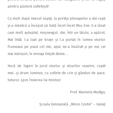
pentru păstorii sufletești!
Cu mult după miezul nopții, la portița pleoapelor a doi copii
și‑o mămică a început să bată încet‑încet Moș Ene. S‑a lăsat
cam mult așteptat, moșneagul, dar, într‑un târziu, a apărut.
Mai întâi, l‑a luat pe brațe și l‑a purtat în lumea viselor
frumoase pe puiul cel mic, apoi, ne‑a învăluit și pe noi, cei
mai mărișori, în mreaja liniștii divine…
Horă de îngeri în jurul viselor și visurilor voastre, copiii
mei…și drum luminos, cu suflete de crin și gânduri de pace,
tuturor, spre Învierea lui Hristos!
Prof. Marinela Modiga,
Școala Gimnazială ,,Miron Costin“ – Galați