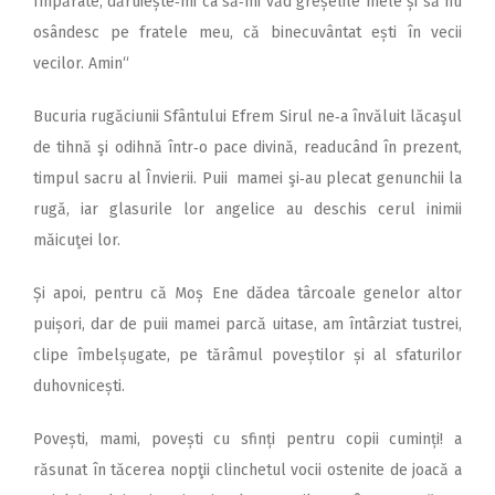
Împărate, dă­ruiește‑mi ca să‑mi văd greșelile mele și să nu
osândesc pe fratele meu, că binecuvântat ești în vecii
vecilor. Amin“
Bucuria rugăciunii Sfântului Efrem Sirul ne‑a învăluit lăcaşul
de tihnă şi odihnă într‑o pace divină, readucând în prezent,
timpul sacru al Învierii. Puii mamei şi‑au plecat genunchii la
rugă, iar glasurile lor angelice au deschis cerul inimii
măicuţei lor.
Și apoi, pentru că Moș Ene dădea târcoale genelor altor
puișori, dar de puii mamei parcă uitase, am întârziat tustrei,
clipe îmbelșugate, pe tărâmul poveștilor și al sfaturilor
duhovnicești.
Povești, mami, povești cu sfinți pentru copii cuminți! a
răsunat în tăcerea nopţii clinchetul vocii ostenite de joacă a