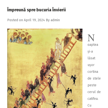
2018
Împreună spre bucuria Învierii
2017
Posted on
April 19, 2024
By
admin
2016
2015
N
2014
oaptea
2013
și‑a
2012
lăsat
2011
ușor
cortina
2010
de stele
2009
peste
cerul de
catifea.
Cu