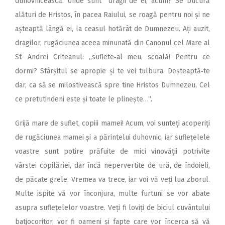
duhovnicească. Unde sunt dragii de ei, acum? Se bucură
alături de Hristos, în pacea Raiului, se roagă pentru noi și ne
așteaptă lângă ei, la ceasul hotărât de Dumnezeu. Ați auzit,
dragilor, rugăciunea aceea minunată din Canonul cel Mare al
Sf. Andrei Criteanul: ,,suflete‑al meu, scoală! Pentru ce
dormi? Sfârșitul se apropie și te vei tulbura. Deșteaptă‑te
dar, ca să se milostivească spre tine Hristos Dumnezeu, Cel
ce pretutindeni este și toate le plinește…“.
Grijă mare de suflet, copiii mamei! Acum, voi sunteți acoperiți
de rugăciunea mamei și a părintelui duhovnic, iar suflețelele
voastre sunt potire prăfuite de mici vinovății potrivite
vârstei copilăriei, dar încă nepervertite de ură, de îndoieli,
de păcate grele. Vremea va trece, iar voi vă veți lua zborul.
Multe ispite vă vor înconjura, multe furtuni se vor abate
asupra suflețelelor voastre. Veți fi loviți de biciul cuvântului
batjocoritor, vor fi oameni și fapte care vor încerca să vă