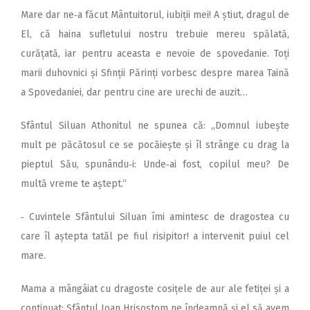
Mare dar ne‑a făcut Mântuitorul, iubiții mei! A știut, dragul de
El, că haina sufletului nostru trebuie mereu spălată,
curățată, iar pentru aceasta e nevoie de spovedanie. Toți
marii duhovnici și Sfinții Părinți vorbesc despre marea Taină
a Spovedaniei, dar pentru cine are urechi de auzit…
Sfântul Siluan Athonitul ne spunea că: ,,Domnul iubește
mult pe păcătosul ce se pocăiește și îl strânge cu drag la
pieptul Său, spunându‑i: Unde‑ai fost, copilul meu? De
multă vreme te aștept.“
‑ Cuvintele Sfântului Siluan îmi amintesc de dragostea cu
care îl aștepta tatăl pe fiul risipitor! a intervenit puiul cel
mare.
Mama a mângâiat cu dragoste cosițele de aur ale fetiței și a
continuat: Sfântul Ioan Hrisostom ne îndeamnă și el să avem