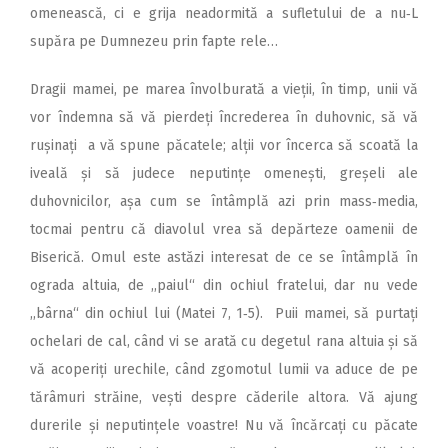
omenească, ci e grija neadormită a sufletului de a nu‑L
supăra pe Dumnezeu prin fapte rele…
Dragii mamei, pe marea învolburată a vieții, în timp, unii vă
vor îndemna să vă pierdeți încrederea în duhovnic, să vă
rușinați a vă spune păcatele; alții vor încerca să scoată la
iveală și să judece neputințe omenești, greșeli ale
duhovnicilor, așa cum se întâmplă azi prin mass‑media,
tocmai pentru că diavolul vrea să depărteze oamenii de
Biserică. Omul este astăzi interesat de ce se întâmplă în
ograda altuia, de ,,paiul“ din ochiul fratelui, dar nu vede
,,bârna“ din ochiul lui (Matei 7, 1‑5). Puii mamei, să purtați
ochelari de cal, când vi se arată cu degetul rana altuia și să
vă acoperiți urechile, când zgomotul lumii va aduce de pe
tărâmuri străine, vești despre căderile altora. Vă ajung
durerile și neputințele voastre! Nu vă încărcați cu păcate