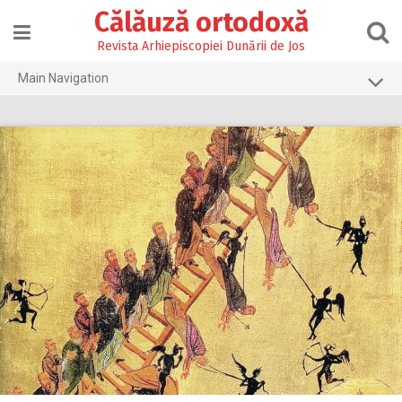
Skip
Călăuză ortodoxă
to
content
Revista Arhiepiscopiei Dunării de Jos
Main Navigation
Prima pagină
2026
2025
2024
2023
2022
2021
2020
2019