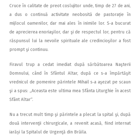
Cruce în calitate de preot coslujitor unde, timp de 27 de ani,
a dus o continuă activitate neobosită de pastorație în
mijlocul oamenilor, dar mai ales în inimile lor. S‑a bucurat
de aprecierea enoriaşilor, dar şi de respectul lor, pentru că
răspunsul lui la nevoile spirituale ale credincioşilor a fost
prompt şi continuu.
Firavul trup a cedat imediat după sărbătoarea Naşterii
Domnului, când în Sfântul Altar, după ce s‑a împărtăşit
vrednicul de pomenire părintele Mihail s‑a aşezat pe scaun
şi a spus: „Aceasta este ultima mea Sfânta Liturghie în acest
Sfânt Altar“.
Nu a trecut mult timp şi părintele a plecat la spital şi, după
două intervenţii chirurgicale, a revenit acasă, fiind internat
iarăși la Spitalul de Urgenţă din Brăila.