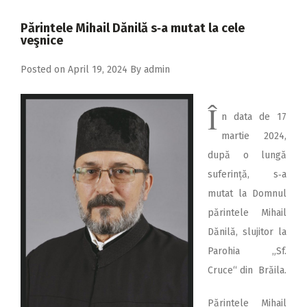
2018
Părintele Mihail Dănilă s‑a mutat la cele
2017
veşnice
2016
Posted on
April 19, 2024
By
admin
2015
Î
2014
n data de 17
2013
martie 2024,
după o lungă
2012
suferință, s‑a
2011
mutat la Domnul
2010
părintele Mihail
Dănilă, slujitor la
2009
Parohia „Sf.
Cruce“ din Brăila.
Părintele Mihail