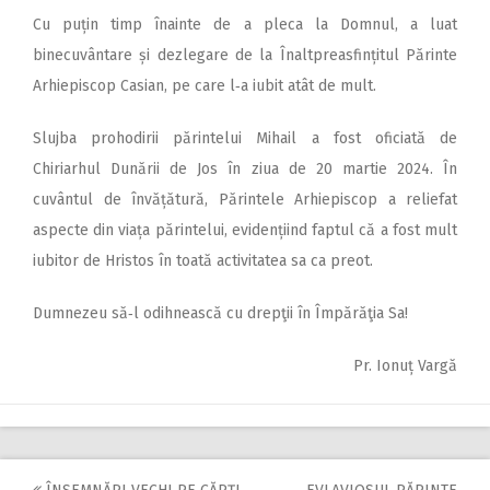
Cu puțin timp înainte de a pleca la Domnul, a luat
binecuvântare și dezlegare de la Înaltpreasfințitul Părinte
Arhiepiscop Casian, pe care l‑a iubit atât de mult.
Slujba prohodirii părintelui Mihail a fost oficiată de
Chiriarhul Dunării de Jos în ziua de 20 martie 2024. În
cuvântul de învățătură, Părintele Arhiepiscop a reliefat
aspecte din viața părintelui, evidențiind faptul că a fost mult
iubitor de Hristos în toată activitatea sa ca preot.
Dumnezeu să‑l odihnească cu drepţii în Împărăţia Sa!
Pr. Ionuț Vargă