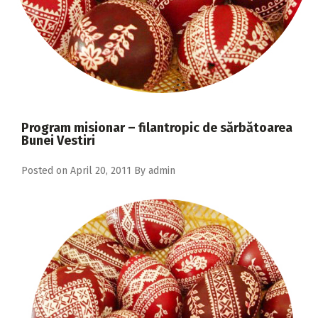
2018
2017
2016
2015
2014
Program misionar – filantropic de sărbătoarea
2013
Bunei Vestiri
2012
Posted on
April 20, 2011
By
admin
2011
2010
2009