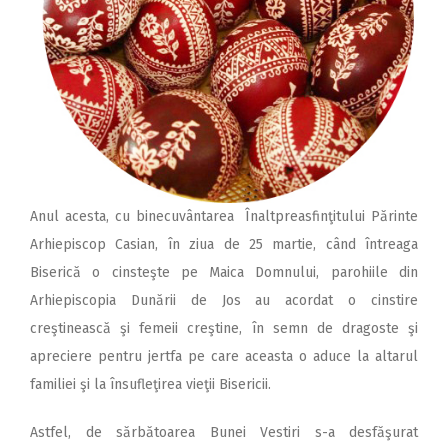
Anul acesta, cu binecuvântarea Înaltpreasfinţitului Părinte
Arhiepiscop Casian, în ziua de 25 martie, când întreaga
Biserică o cinsteşte pe Maica Domnului, parohiile din
Arhiepiscopia Dunării de Jos au acordat o cinstire
creştinească şi femeii creştine, în semn de dragoste şi
apreciere pentru jertfa pe care aceasta o aduce la altarul
familiei şi la însufleţirea vieţii Bisericii.
Astfel, de sărbătoarea Bunei Vestiri s-a desfăşurat