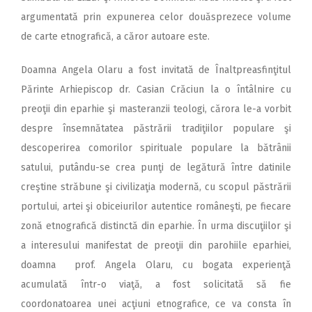
argumentată prin expunerea celor douăsprezece volume
de carte etnografică, a căror autoare este.
Doamna Angela Olaru a fost invitată de Înaltpreasfinţitul
Părinte Arhiepiscop dr. Casian Crăciun la o întâlnire cu
preoţii din eparhie şi masteranzii teologi, cărora le-a vorbit
despre însemnătatea păstrării tradiţiilor populare şi
descoperirea comorilor spirituale populare la bătrânii
satului, putându-se crea punţi de legătură între datinile
creştine străbune şi civilizaţia modernă, cu scopul păstrării
portului, artei şi obiceiurilor autentice româneşti, pe fiecare
zonă etnografică distinctă din eparhie. În urma discuţiilor şi
a interesului manifestat de preoţii din parohiile eparhiei,
doamna prof. Angela Olaru, cu bogata experienţă
acumulată într-o viaţă, a fost solicitată să fie
coordonatoarea unei acţiuni etnografice, ce va consta în