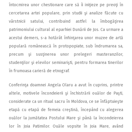
întocmirea unor chestionare care să îi iniţieze pe preoţi în
cercetarea artei populare, prin studii şi analize făcute cu
vârstnicii satului, contribuind astfel la îmbogăţirea
patrimoniului cultural al eparhiei Dunării de Jos. Ca urmare a
acestui demers, s-a hotărât înfiinţarea unor muzee de artă
populară românească în protopopiate, sub îndrumarea sa,
precum şi susţinerea unor prelegeri masteranzilor,
studenţilor şi elevilor seminarişti, pentru formarea tinerilor
în frumoasa carieră de etnograf.
Conferinţa doamnei Angela Olaru a avut în cuprins, printre
altele, motivele încondeierii şi închistrării ouălor de Paşti,
considerate ca un ritual sacru în Moldova, ce se înfăptuieşte
etapă cu etapă de femeia creştină, începând cu alegerea
ouălor la jumătatea Postului Mare şi până la încondeierea
lor în Joia Patimilor. Ouăle vopsite în Joia Mare, având