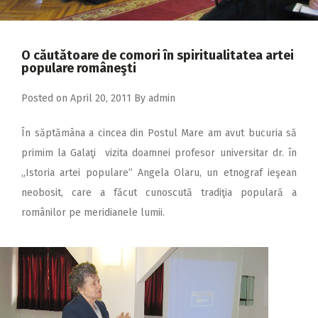
2018
2017
O căutătoare de comori în spiritualitatea artei
2016
populare româneşti
2015
Posted on
April 20, 2011
By
admin
2014
În săptămâna a cincea din Postul Mare am avut bucuria să
2013
primim la Galaţi vizita doamnei profesor universitar dr. în
2012
„Istoria artei populare” Angela Olaru, un etnograf ieşean
2011
neobosit, care a făcut cunoscută tradiţia populară a
românilor pe meridianele lumii.
2010
2009