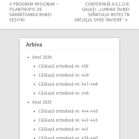
PROGRAM MISIONAR –
CONFERINŢĂ A.S.C.O.R.
Post
FILANTROPIC DE
GALAŢI: ,,LUMINA TAINEI
SĂRBĂTOAREA BUNEI
SFÂNTULUI BOTEZ ÎN
navigation
VESTIRI
URCUŞUL SPRE ÎNVIERE”
Arhiva
Anul 2026
Călăuză ortodoxă nr. 450
Călăuză ortodoxă nr. 449
Călăuză ortodoxă nr. 447-448
Călăuză ortodoxă nr. 446
Anul 2025
Călăuză ortodoxă nr. 444-445
Călăuză ortodoxă nr. 442-443
Călăuză ortodoxă nr. 441
Călăuză ortodoxă nr. 439-440