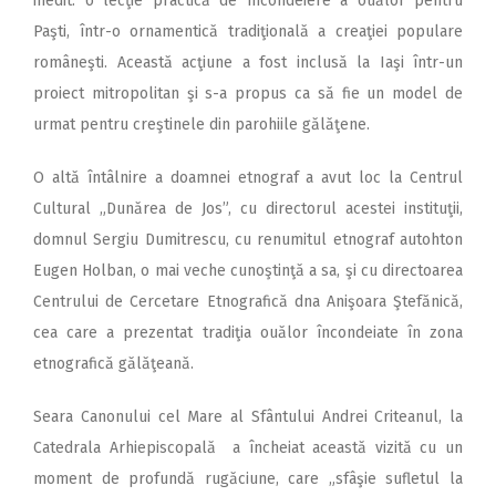
inedit: o lecţie practică de încondeiere a ouălor pentru
Paşti, într-o ornamentică tradiţională a creaţiei populare
româneşti. Această acţiune a fost inclusă la Iaşi într-un
proiect mitropolitan şi s-a propus ca să fie un model de
urmat pentru creştinele din parohiile gălăţene.
O altă întâlnire a doamnei etnograf a avut loc la Centrul
Cultural „Dunărea de Jos”, cu directorul acestei instituţii,
domnul Sergiu Dumitrescu, cu renumitul etnograf autohton
Eugen Holban, o mai veche cunoştinţă a sa, şi cu directoarea
Centrului de Cercetare Etnografică dna Anişoara Ştefănică,
cea care a prezentat tradiţia ouălor încondeiate în zona
etnografică gălăţeană.
Seara Canonului cel Mare al Sfântului Andrei Criteanul, la
Catedrala Arhiepiscopală a încheiat această vizită cu un
moment de profundă rugăciune, care „sfâşie sufletul la