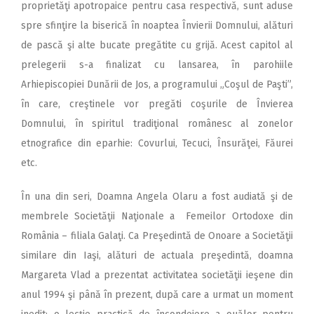
proprietăţi apotropaice pentru casa respectivă, sunt aduse
spre sfinţire la biserică în noaptea Învierii Domnului, alături
de pască şi alte bucate pregătite cu grijă. Acest capitol al
prelegerii s-a finalizat cu lansarea, în parohiile
Arhiepiscopiei Dunării de Jos, a programului „Coşul de Paşti”,
în care, creştinele vor pregăti coşurile de Învierea
Domnului, în spiritul tradiţional românesc al zonelor
etnografice din eparhie: Covurlui, Tecuci, Însurăţei, Făurei
etc.
În una din seri, Doamna Angela Olaru a fost audiată şi de
membrele Societăţii Naţionale a Femeilor Ortodoxe din
România – filiala Galaţi. Ca Preşedintă de Onoare a Societăţii
similare din Iaşi, alături de actuala preşedintă, doamna
Margareta Vlad a prezentat activitatea societăţii ieşene din
anul 1994 şi până în prezent, după care a urmat un moment