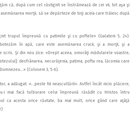
ăţăm că, după cum cel răstignit se înstrăinează de cei vii, tot aşa şi
u asemănarea morţii, să se depărteze de toţi aceia care trăiesc după
ignit trupul împreună cu patimile şi cu poftele» (Galateni 5, 24).
otezăm în apă, care este asemănarea crucii, şi a morţii, şi a
e scris. Şi din nou zice: «Drept aceea, omorâţi mădularele voastre,
otezului]: desfrânarea, necurăţenia, patima, pofta rea, lăcomia care
i Dumnezeu…» (Coloseni 3, 5‑6).
or, a adăugat: «…peste fiii neascultării». Astfel încât nicio plăcere,
u‑i mai facă tulburare celui împreună răsădit cu Hristos întru
nul ca acesta orice răutate, ba mai mult, orice gând care aţâţă
z)