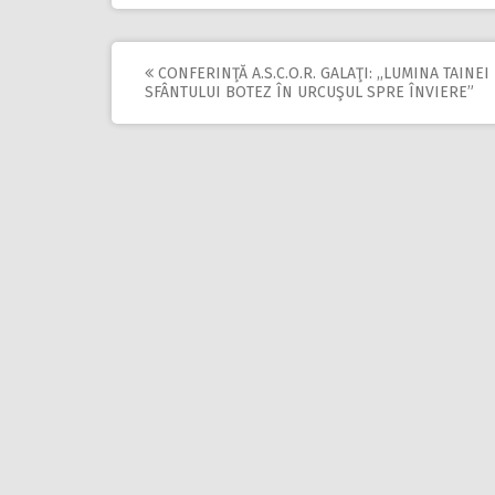
CONFERINŢĂ A.S.C.O.R. GALAŢI: ,,LUMINA TAINEI
Post
SFÂNTULUI BOTEZ ÎN URCUŞUL SPRE ÎNVIERE”
navigation