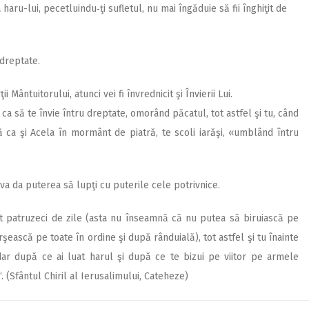
aru-lui, pecetluindu‑ţi sufletul, nu mai îngăduie să fii înghiţit de
 dreptate.
ântuitorului, atunci vei fi învrednicit şi Învierii Lui.
ca să te învie întru dreptate, omorând păcatul, tot astfel şi tu, când
 ca şi Acela în mormânt de piatră, te scoli iarăşi, «umblând întru
 va da puterea să lupţi cu puterile cele potrivnice.
t patruzeci de zile (asta nu înseamnă că nu putea să biruiască pe
ârşească pe toate în ordine şi după rânduială), tot astfel şi tu înainte
 dar după ce ai luat harul şi după ce te bizui pe viitor pe armele
“. (Sfântul Chiril al Ierusalimului, Cateheze)