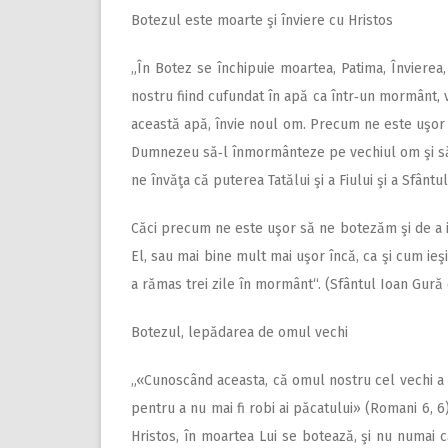
Botezul este moarte şi înviere cu Hristos
„În Botez se închipuie moartea, Patima, Învierea, 
nostru fiind cufundat în apă ca într‑un mormânt, 
această apă, învie noul om. Precum ne este uşor s
Dumnezeu să‑l înmormânteze pe vechiul om şi să‑l
ne învăţa că puterea Tatălui şi a Fiului şi a Sfânt
Căci precum ne este uşor să ne botezăm şi de a ieşi
El, sau mai bine mult mai uşor încă, ca şi cum ieşi
a rămas trei zile în mormânt“. (Sfântul Ioan Gură 
Botezul, lepădarea de omul vechi
„«Cunoscând aceasta, că omul nostru cel vechi a f
pentru a nu mai fi robi ai păcatului» (Romani 6, 6
Hristos, în moartea Lui se botează, şi nu numai 