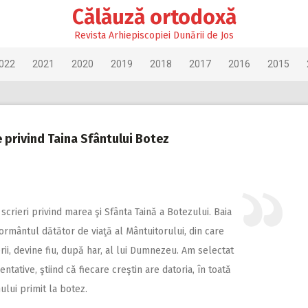
Călăuză ortodoxă
Revista Arhiepiscopiei Dunării de Jos
022
2021
2020
2019
2018
2017
2016
2015
ce privind Taina Sfântului Botez
e scrieri privind marea şi Sfânta Taină a Botezului. Baia
ormântul dătător de viaţă al Mântuitorului, din care
rii, devine fiu, după har, al lui Dumnezeu.
Am selectat
ntative, ştiind că fiecare creştin are datoria, în toată
ului primit la botez.