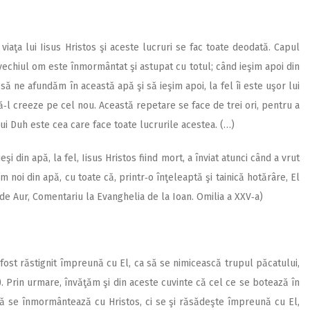
viaţa lui Iisus Hristos şi aceste lucruri se fac toate deodată. Capul
vechiul om este înmormântat şi astupat cu totul; când ieşim apoi din
ă ne afundăm în această apă şi să ieşim apoi, la fel îi este uşor lui
 creeze pe cel nou. Această repetare se face de trei ori, pentru a
ului Duh este cea care face toate lucrurile acestea. (…)
 din apă, la fel, Iisus Hristos fiind mort, a înviat atunci când a vrut
m noi din apă, cu toate că, printr‑o înţeleaptă şi tainică hotărâre, El
de Aur, Comentariu la Evanghelia de la Ioan. Omilia a XXV‑a)
ost răstignit împreună cu El, ca să se nimicească trupul păcatului,
). Prin urmare, învăţăm şi din aceste cuvinte că cel ce se botează în
că se înmormântează cu Hristos, ci se şi răsădeşte împreună cu El,