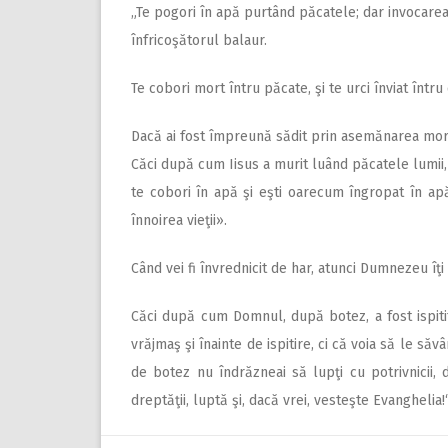
„Te pogori în apă purtând păcatele; dar invocarea h
înfricoşătorul balaur.
Te cobori mort întru păcate, şi te urci înviat întru
Dacă ai fost împreună sădit prin asemănarea morţii M
Căci după cum Iisus a murit luând păcatele lumii, 
te cobori în apă şi eşti oarecum îngropat în apă
înnoirea vieţii».
Când vei fi învrednicit de har, atunci Dumnezeu îţi
Căci după cum Domnul, după botez, a fost ispiti
vrăjmaş şi înainte de ispitire, ci că voia să le săv
de botez nu îndrăzneai să lupţi cu potrivnicii,
dreptăţii, luptă şi, dacă vrei, vesteşte Evanghelia!