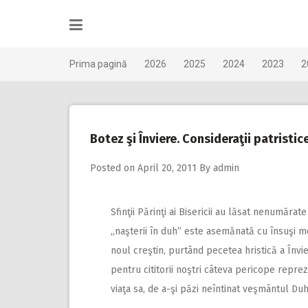
Skip
to
content
Prima pagină
2026
2025
2024
2023
2
Botez şi Înviere. Consideraţii patristi
Posted on
April 20, 2011
By
admin
Sfinţii Părinţi ai Bisericii au lăsat nenumărat
,,naşterii în duh” este asemănată cu însuşi m
noul creştin, purtând pecetea hristică a Învie
pentru cititorii noştri câteva pericope repreze
viaţa sa, de a-şi păzi neîntinat veşmântul Duh