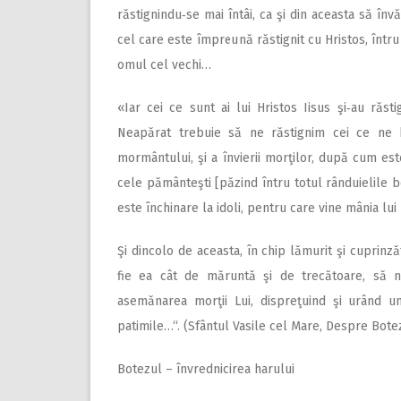
răstignindu‑se mai întâi, ca şi din aceasta să înv
cel care este împreună răstignit cu Hristos, într
omul cel vechi…
«Iar cei ce sunt ai lui Hristos Iisus şi‑au răst
Neapărat trebuie să ne răstignim cei ce ne b
mormântului, şi a învierii morţilor, după cum est
cele pământeşti [păzind întru totul rânduielile b
este închinare la idoli, pentru care vine mânia lu
Şi dincolo de aceasta, în chip lămurit şi cuprinzăt
fie ea cât de măruntă şi de trecătoare, să n
asemănarea morţii Lui, dispreţuind şi urând u
patimile…“. (Sfântul Vasile cel Mare, Despre Bote
Botezul – învrednicirea harului