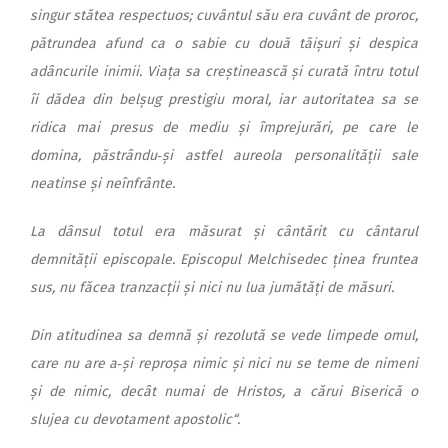
singur stătea respectuos; cuvântul său era cuvânt de proroc,
pătrundea afund ca o sabie cu două tăișuri și despica
adâncurile inimii. Viața sa creștinească și curată întru totul
îi dădea din belșug prestigiu moral, iar autoritatea sa se
ridica mai presus de mediu și împrejurări, pe care le
domina, păstrându‑și astfel aureola personalității sale
neatinse și neînfrânte.
La dânsul totul era măsurat și cântărit cu cântarul
demnității episcopale. Episcopul Melchisedec ținea fruntea
sus, nu făcea tranzacții și nici nu lua jumătăți de măsuri.
Din atitudinea sa demnă și rezolută se vede limpede omul,
care nu are a‑și reproșa nimic și nici nu se teme de nimeni
și de nimic, decât numai de Hristos, a cărui Biserică o
slujea cu devotament apostolic“.