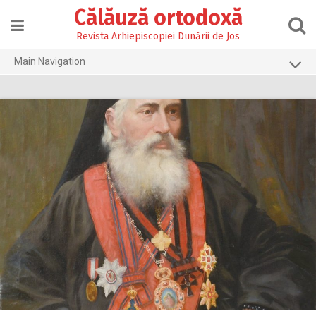
Skip
Călăuză ortodoxă
to
content
Revista Arhiepiscopiei Dunării de Jos
Main Navigation
Prima pagină
2026
2025
2024
2023
2022
2021
2020
2019