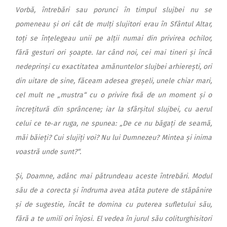
Vorbă, întrebări sau porunci în timpul slujbei nu se
pomeneau și ori cât de mulți slujitori erau în Sfântul Altar,
toți se înțelegeau unii pe alții numai din privirea ochilor,
fără gesturi ori șoapte. Iar când noi, cei mai tineri și încă
nedeprinși cu exactitatea amănuntelor slujbei arhierești, ori
din uitare de sine, făceam adesea greșeli, unele chiar mari,
cel mult ne „mustra“ cu o privire fixă de un moment și o
încrețitură din sprâncene; iar la sfârșitul slujbei, cu aerul
celui ce te‑ar ruga, ne spunea: „De ce nu băgați
de seamă,
măi băieți? Cui slujiți voi? Nu lui Dumnezeu? Mintea și inima
voastră unde sunt?“.
Și, Doamne, adânc mai pătrundeau aceste întrebări. Modul
său de a corecta și îndruma avea atâta putere de stăpânire
și de sugestie, încât te domina cu puterea sufletului său,
fără a te umili ori înjosi. El vedea în jurul său coliturghisitori