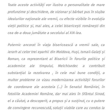
Toate aceste activități vor ilustra o personalitate de mare
profunzime și deschidere, de vizionar și bărbat pus în slujba
idealurilor naționale ale vremii, cu efecte vizibile în evoluția
vieții politice și, mai ales, a celei bisericești românești din
cea de‑a doua jumătate a secolului al XIX‑lea.
Puternic ancorat în viața bisericească a vremii sale, ca
ierarh al celor trei eparhii din Moldova, Huși, Ismail‑Galați și
Roman, ca reprezentant al Bisericii în forurile politice și
academice ale timpului, Melchisedec a contribuit
substanțial la rezolvarea , în cele mai bune condiții, a
multor probleme ce vizau modernizarea activității forurilor
de coordonare ale acesteia (…) În Senatul României, în
fotoliile Academiei Române, dar mai ales în Sfântul Sinod,
el a căutat, a descoperit, a propus și a susținut, cu o putere
de convingere recunoscută, soluții viabile care au condus la