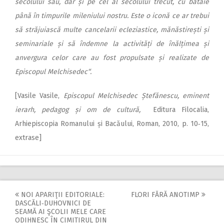
secolului său, dar și pe cel al secolului trecut, cu bătaie
până în timpurile mileniului nostru. Este o iconă ce ar trebui
să străjuiască multe cancelarii ecleziastice, mănăstirești și
seminariale și să îndemne la activități de înălțimea și
anvergura celor care au fost propulsate și realizate de
Episcopul Melchisedec“.
[Vasile Vasile,
Episcopul Melchisedec Ștefănescu, eminent
ierarh, pedagog și om de cultură,
Editura Filocalia,
Arhiepiscopia Romanului și Bacăului, Roman, 2010, p. 10‑15,
extrase]
NOI APARIŢII EDITORIALE:
FLORI FĂRĂ ANOTIMP
Post
DASCĂLI‑DUHOVNICI DE
SEAMĂ AI ŞCOLII MELE CARE
navigation
ODIHNESC ÎN CIMITIRUL DIN