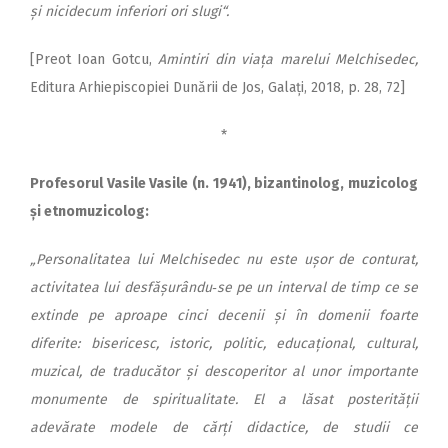
și nicidecum inferiori ori slugi“.
[Preot Ioan Gotcu,
Amintiri din viața marelui Melchisedec,
Editura Arhiepiscopiei Dunării de Jos, Galați, 2018, p. 28, 72]
*
Profesorul Vasile Vasile (n. 1941), bizantinolog, muzicolog
și etnomuzicolog:
„Personalitatea lui Melchisedec nu este ușor de conturat,
activitatea lui desfășurându‑se pe un interval de timp ce se
extinde pe aproape cinci decenii și în domenii foarte
diferite: bisericesc, istoric, politic, educațional, cultural,
muzical, de traducător și descoperitor al unor importante
monumente de spiritualitate. El a lăsat posterității
adevărate modele de cărți didactice, de studii ce