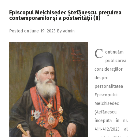
2018
Episcopul Melchisedec Ştefănescu. preţuirea
2017
contemporanilor şi a posterităţii (II)
2016
Posted on
June 19, 2023
By
admin
2015
C
2014
ontinuăm
2013
publicarea
con­siderațiilor
2012
despre
2011
personalita­tea
2010
Epis­copului
Melchisedec
2009
Ștefănescu,
începută în nr.
411‑412/2023 al