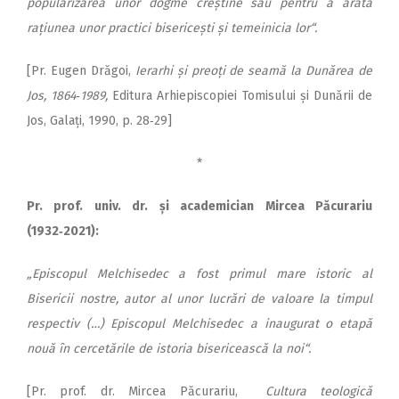
popularizarea unor dogme creștine sau pentru a arăta
rațiunea unor practici bisericești și temeinicia lor“.
[Pr. Eugen Drăgoi,
Ierarhi și preoți de seamă la Dunărea de
Jos, 1864‑1989,
Editura Arhiepiscopiei Tomisului și Dunării de
Jos, Galați, 1990, p. 28‑29]
*
Pr. prof. univ. dr. și academician Mircea Păcurariu
(1932‑2021):
„Episcopul Melchisedec a fost primul mare istoric al
Bisericii nostre, autor al unor lucrări de valoare la timpul
respectiv (…) Epis­copul Melchisedec a inaugurat o etapă
nouă în cercetările de istoria bisericească la noi“.
[Pr. prof. dr. Mircea Păcurariu,
Cultura teologică