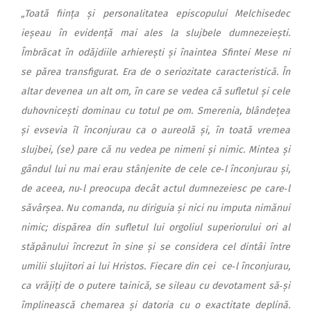
„Toată ființa și personalitatea episcopului Melchisedec
ieșeau în evidență mai ales la slujbele dumnezeiești.
Îmbrăcat în odăjdiile arhierești și înaintea Sfintei Mese ni
se părea transfigurat. Era de o seriozitate caracteristică. În
altar devenea un alt om, în care se vedea că sufletul și cele
duhovnicești dominau cu totul pe om. Smerenia, blândețea
și evsevia îl înconjurau ca o aureolă și, în toată vremea
slujbei, (se) pare că nu vedea pe nimeni și nimic. Mintea și
gândul lui nu mai erau stânjenite de cele ce‑l înconjurau și,
de aceea, nu‑l preocupa decât actul dumnezeiesc pe care‑l
săvârșea. Nu comanda, nu diriguia și nici nu imputa nimănui
nimic; dispărea din sufletul lui orgoliul superiorului ori al
stăpânului încrezut în sine și se considera cel dintâi între
umilii slujitori ai lui Hristos. Fiecare din cei ce‑l înconjurau,
ca vrăjiți de o putere tainică, se sileau cu devotament să‑și
împlinească chemarea și datoria cu o exactitate deplină.