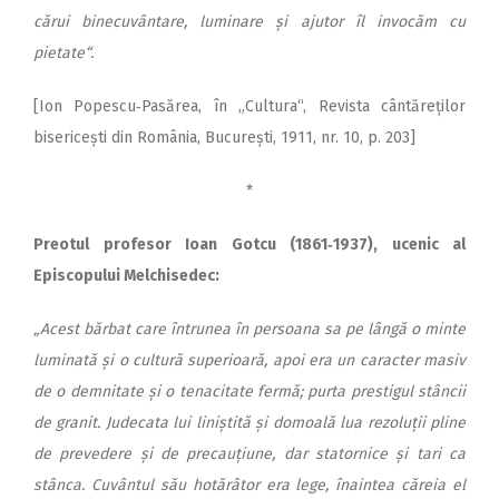
cărui binecuvântare, luminare și ajutor îl invocăm cu
pietate“.
[Ion Popescu‑Pasărea, în „Cul­tura“, Revista cântăreților
bisericești din România, București, 1911, nr. 10, p. 203]
*
Preotul profesor Ioan Gotcu (1861‑1937), ucenic al
Episcopului Melchisedec:
„Acest bărbat care întrunea în persoana sa pe lângă o minte
luminată și o cultură superioară, apoi era un caracter masiv
de o demnitate și o tenacitate fermă; purta prestigul stâncii
de granit. Judecata lui liniștită și domoală lua rezoluții pline
de prevedere și de precauțiune, dar statornice și tari ca
stânca. Cuvântul său hotărâtor era lege, înaintea căreia el