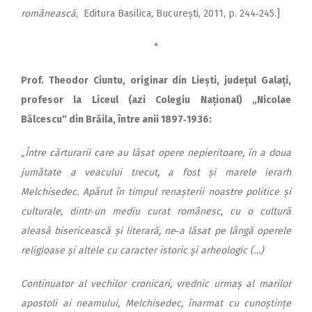
românească
, Editura Basilica
,
București, 2011, p. 244‑245.]
*
Prof. Theodor Ciuntu, originar din Liești, județul Galați,
profesor la Liceul (azi Colegiu Național) „Nicolae
Bălcescu“ din Brăila, între anii 1897‑1936:
„Între cărturarii care au lăsat opere nepieritoare, în a doua
jumătate a veacului trecut, a fost și marele ierarh
Melchisedec. Apărut în timpul renașterii noastre politice și
culturale, dintr‑un mediu curat românesc, cu o cultură
aleasă bisericească și literară, ne‑a lăsat pe lângă operele
religioase și altele cu caracter istoric și arheologic (…)
C
ontinuator al vechilor cronicari, vrednic urmaș al marilor
apostoli ai neamului, Melchisedec, înarmat cu cunoștințe