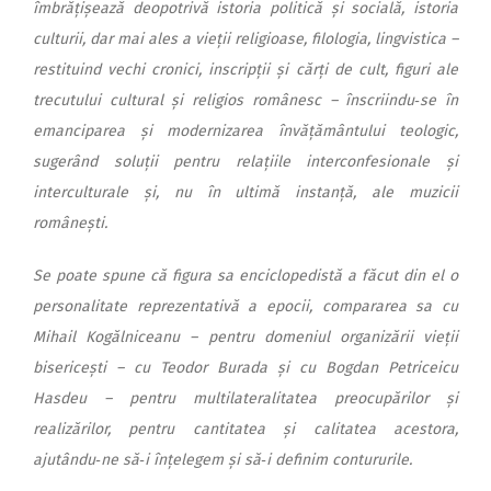
îmbrățișează deopotrivă istoria politică și socială, istoria
culturii, dar mai ales a vieții religioase, filologia, lingvistica –
restituind vechi cronici, inscripții și cărți de cult, figuri ale
trecutului cultural și religios românesc – înscriindu‑se în
emanciparea și modernizarea în­vățământului teologic,
suge­rând soluții pentru relațiile in­terconfesionale și
interculturale și, nu în ultimă instanță, ale muzicii
românești.
Se poate spune că figura sa enciclopedistă a făcut din el o
personalitate reprezentativă a epocii, compararea sa cu
Mihail Kogălniceanu – pentru domeniul organizării vieții
bisericești – cu Teodor Burada și cu Bogdan Petriceicu
Hasdeu – pentru multilateralitatea preocupărilor și
realizărilor, pentru cantitatea și calitatea acestora,
ajutându‑ne să‑i înțelegem și să‑i definim contururile.