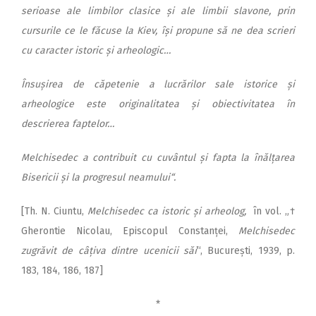
serioase ale limbilor clasice și ale limbii slavone, prin
cursurile ce le făcuse la Kiev, își propune să ne dea scrieri
cu caracter istoric și arheologic…
Însușirea de căpetenie a lucrărilor sale istorice și
arheologice este originalitatea și obiectivitatea în
descrierea faptelor…
Melchisedec a contribuit cu cuvântul și fapta la înălțarea
Bisericii și la progresul neamului“.
[Th. N. Ciuntu,
Melchisedec ca istoric și arheolog,
în vol. „†
Ghe­rontie Nicolau, Episcopul Constanței,
Melchisedec
zugrăvit de câțiva dintre ucenicii săi
“, București, 1939, p.
183, 184, 186, 187]
*