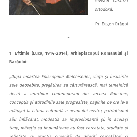
revistei
Călăuză
ortodoxă.
Pr. Eugen Drăgoi
*
† Eftimie (Luca, 1914‑2014), Arhiepiscopul Romanului și
Bacăului:
„După moartea Episcopului Melchisedec, viața și însușirile
sale deosebite, pregătirea sa cărturărească, mai temeinică
decât a ierarhilor contemporani din vechea Românie,
concepția și atitudinile sale progresiste, paginile pe cre le‑a
adăugat la istoria culturală a neamului nostru, patriotismul
său înflăcărat, modestia sa impresionantă și, în același
timp, măreția sa impunătoare au fost cercetate, studiate și
reliefate cu atenția cuvenită de diferiți cercetători și