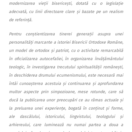
modernizarea vieții bisericești, dotată cu o legislație
adecvată, cu linii directoare clare și bazate pe un realism
de referință.
Pentru conștien­tizarea tinerei ge­nerații asupra unei
personalități marcante a istoriei Bisericii Ortodoxe Române,
un model de ortodox și patriot, cu o activitate remarcabilă
în oficializarea autocefaliei, în organizarea învățământului
teologic, în investigarea trecutului spiritualității românești,
în deschiderea drumului ecumenismului, este necesară mai
întâi cunoașterea acestuia și continuarea și aprofundarea
multor aspecte prin simpozioane, mese rotunde, care să
ducă la publicarea unor preocupări ce au rămas actuale și
la preluarea unei experiențe, bogată în conținut și forme,
ale dascălului, istoricului, lingvistului, teologului și
arhiereului, care luminează nu numai partea a doua a