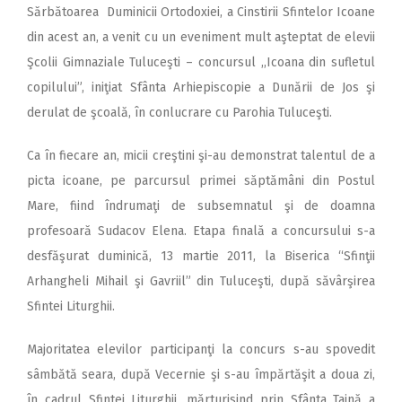
Sărbătoarea Duminicii Ortodoxiei, a Cinstirii Sfintelor Icoane
din acest an, a venit cu un eveniment mult aşteptat de elevii
Şcolii Gimnaziale Tuluceşti – concursul ,,Icoana din sufletul
copilului”, iniţiat Sfânta Arhiepiscopie a Dunării de Jos şi
derulat de şcoală, în conlucrare cu Parohia Tuluceşti.
Ca în fiecare an, micii creştini şi-au demonstrat talentul de a
picta icoane, pe parcursul primei săptămâni din Postul
Mare, fiind îndrumaţi de subsemnatul şi de doamna
profesoară Sudacov Elena. Etapa finală a concursului s-a
desfăşurat duminică, 13 martie 2011, la Biserica “Sfinţii
Arhangheli Mihail şi Gavriil” din Tuluceşti, după săvârşirea
Sfintei Liturghii.
Majoritatea elevilor participanţi la concurs s-au spovedit
sâmbătă seara, după Vecernie şi s-au împărtăşit a doua zi,
în cadrul Sfintei Liturghii, mărturisind prin Sfânta Taină a