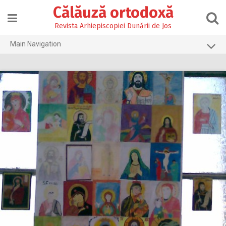
Skip
Călăuză ortodoxă
to
content
Revista Arhiepiscopiei Dunării de Jos
Main Navigation
Prima pagină
2026
2025
2024
2023
2022
2021
2020
2019