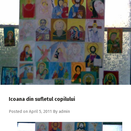
2018
2017
2016
2015
2014
2013
2012
2011
2010
Icoana din sufletul copilului
2009
Posted on
April 5, 2011
By
admin