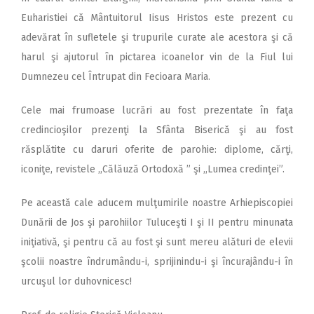
Euharistiei că Mântuitorul Iisus Hristos este prezent cu
adevărat în sufletele şi trupurile curate ale acestora şi că
harul şi ajutorul în pictarea icoanelor vin de la Fiul lui
Dumnezeu cel Întrupat din Fecioara Maria.
Cele mai frumoase lucrări au fost prezentate în faţa
credincioşilor prezenţi la Sfânta Biserică şi au fost
răsplătite cu daruri oferite de parohie: diplome, cărţi,
iconiţe, revistele ,,Călăuză Ortodoxă ” şi ,,Lumea credinţei”.
Pe această cale aducem mulţumirile noastre Arhiepiscopiei
Dunării de Jos şi parohiilor Tuluceşti I şi II pentru minunata
iniţiativă, şi pentru că au fost şi sunt mereu alături de elevii
şcolii noastre îndrumându-i, sprijinindu-i şi încurajându-i în
urcuşul lor duhovnicesc!