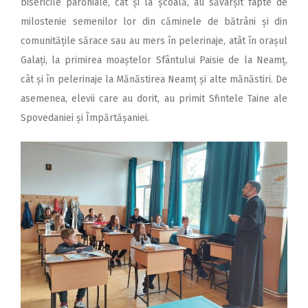
bisericile parohiale, cât și la școală, au săvârșit fapte de
milostenie semenilor lor din căminele de bătrâni și din
comunitățile sărace sau au mers în pelerinaje, atât în orașul
Galați, la primirea moaștelor Sfântului Paisie de la Neamț,
cât și în pelerinaje la Mănăstirea Neamț și alte mănăstiri. De
asemenea, elevii care au dorit, au primit Sfintele Taine ale
Spovedaniei și Împărtășaniei.