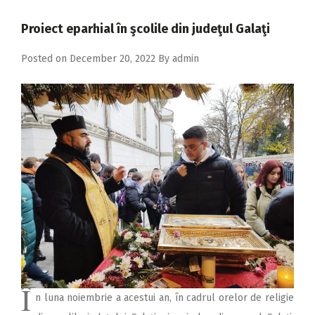
2018
Proiect eparhial în şcolile din judeţul Galaţi
2017
Posted on
December 20, 2022
By
admin
2016
2015
2014
2013
2012
2011
2010
2009
Î
n luna noiembrie a acestui an, în cadrul orelor de religie