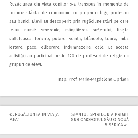
Rugăciunea din viața copiilor s‑a transpus în momente de
bucurie sfântă, de comuniune cu proprii colegi, profesori
sau bunici. Elevii au descoperit prin rugăciune stări pe care
le‑au numit: smerenie, mângâierea sufletului, liniște
sufletească, fericire, putere, voință, blândețe, trăire, milă,
iertare, pace, eliberare, îndumnezeire, cale. La aceste
activități au participat peste 120 de profesori de religie cu
grupuri de elevi.
Insp. Prof. Maria‑Magdalena Oprișan
,,RUGĂCIUNEA ÎN VIAŢA
SFÂNTUL SPIRIDON A PRIMIT
Post
MEA“
SUB OMOFORUL SĂU O NOUĂ
BISERICĂ
navigation