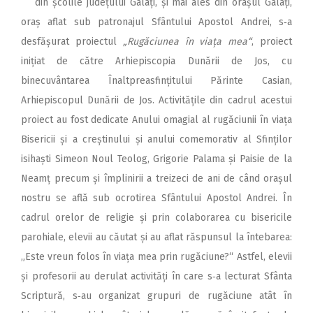
din școlile județului Galați, și mai ales din orașul Galați,
oraș aflat sub patronajul Sfântului Apostol Andrei, s‑a
desfășurat proiectul
„Rugăciunea în viața mea“
, proiect
inițiat de către Arhiepiscopia Dunării de Jos, cu
binecuvântarea Înaltpreasfințitului Părinte Casian,
Arhiepiscopul Dunării de Jos. Activitățile din cadrul acestui
proiect au fost dedicate Anului omagial al rugăciunii în viața
Bisericii și a creștinului și anului comemorativ al Sfinților
isihaști Simeon Noul Teolog, Grigorie Palama și Paisie de la
Neamț precum și împlinirii a treizeci de ani de când orașul
nostru se află sub ocrotirea Sfântului Apostol Andrei. În
cadrul orelor de religie și prin colaborarea cu bisericile
parohiale, elevii au căutat și au aflat răspunsul la întebarea:
„Este vreun folos în viața mea prin rugăciune?“ Astfel, elevii
și profesorii au derulat activități în care s‑a lecturat Sfânta
Scriptură, s‑au organizat grupuri de rugăciune atât în