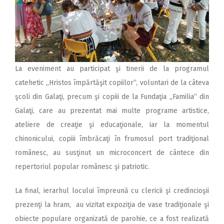
La eveniment au participat şi tinerii de la programul
catehetic „Hristos împărtăşit copiilor“, voluntari de la câteva
şcoli din Galaţi, precum şi copiii de la Fundaţia „Familia“ din
Galaţi, care au prezentat mai multe programe artistice,
ateliere de creaţie şi educaţionale, iar la momentul
chinonicului, copiii îmbrăcaţi în frumosul port tradiţional
românesc, au susţinut un microconcert de cântece din
repertoriul popular românesc şi patriotic.
La final, ierarhul locului împreună cu clericii şi credincioşii
prezenţi la hram, au vizitat expoziţia de vase tradiţionale şi
obiecte populare organizată de parohie, ce a fost realizată