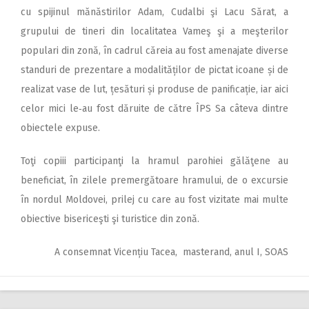
cu spijinul mănăstirilor Adam, Cudalbi şi Lacu Sărat, a
grupului de tineri din localitatea Vameş şi a meşterilor
populari din zonă, în cadrul căreia au fost amenajate diverse
standuri de prezentare a modalităților de pictat icoane și de
realizat vase de lut, țesături și produse de panificație, iar aici
celor mici le‑au fost dăruite de către ÎPS Sa câteva dintre
obiectele expuse.
Toţi copiii participanţi la hramul parohiei gălăţene au
beneficiat, în zilele premergătoare hramului, de o excursie
în nordul Moldovei, prilej cu care au fost vizitate mai multe
obiective bisericeşti şi turistice din zonă.
A consemnat Vicențiu Tacea, masterand, anul I, SOAS