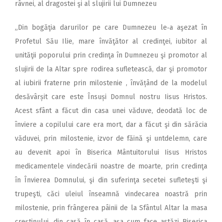
râvnei, al dragostei şi al slujirii lui Dumnezeu
„Din bogăţia darurilor pe care Dumnezeu le‑a aşezat în
Profetul Său Ilie, mare învăţător al credinţei, iubitor al
unităţii poporului prin credinţa în Dumnezeu şi promotor al
slujirii de la Altar spre rodirea sufletească, dar şi promotor
al iubirii fraterne prin milostenie , învățând de la modelul
desăvârșit care este Însuși Domnul nostru Iisus Hristos.
Acest sfânt a făcut din casa unei văduve, deodată loc de
înviere a copilului care era mort, dar a făcut şi din sărăcia
văduvei, prin milostenie, izvor de făină şi untdelemn, care
au devenit apoi în Biserica Mântuitorului Iisus Hristos
medicamentele vindecării noastre de moarte, prin credinţa
în Învierea Domnului, şi din suferinţa secetei sufleteşti şi
trupeşti, căci uleiul înseamnă vindecarea noastră prin
milostenie, prin frângerea pâinii de la Sfântul Altar la masa
creştinului, din casă în casă, aşa cum face astăzi Biserica