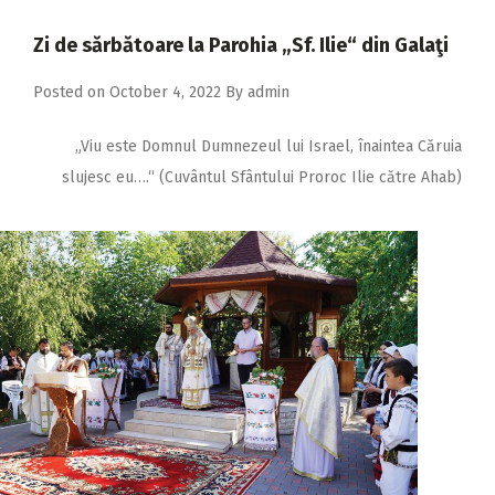
2018
Zi de sărbătoare la Parohia „Sf. Ilie“ din Galaţi
2017
Posted on
October 4, 2022
By
admin
2016
2015
„Viu este Domnul Dumnezeul lui Israel, înaintea Căruia
2014
slujesc eu….“ (Cuvântul Sfântului Proroc Ilie către Ahab)
2013
2012
2011
2010
2009