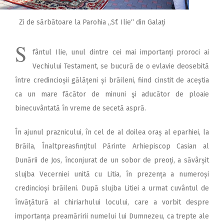
Zi de sărbătoare la Parohia „Sf. Ilie“ din Galați
S
fântul Ilie, unul dintre cei mai importanți proroci ai
Vechiului Testament, se bucură de o evlavie deosebită
între credincioșii gălățeni și brăileni, fiind cinstit de aceștia
ca un mare făcător de minuni şi aducător de ploaie
binecuvântată în vreme de secetă aspră.
În ajunul praznicului, în cel de al doilea oraș al eparhiei, la
Brăila, Înaltpreasfințitul Părinte Arhiepiscop Casian al
Dunării de Jos, înconjurat de un sobor de preoți, a săvârșit
slujba Vecerniei unită cu Litia, în prezența a numeroși
credincioși brăileni. După slujba Litiei a urmat cuvântul de
învățătură al chiriarhului locului, care a vorbit despre
importanța preamăririi numelui lui Dumnezeu, ca trepte ale