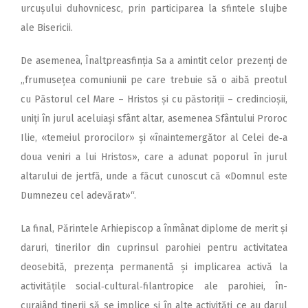
urcușului duhovnicesc, prin participarea la sfintele slujbe
ale Bisericii.
De asemenea, Înaltpreasfinția Sa a amintit celor prezenți de
„frumusețea comuniunii pe care trebuie să o aibă preotul
cu Păstorul cel Mare – Hristos și cu păstoriții – credincioșii,
uniți în jurul aceluiași sfânt altar, asemenea Sfântului Proroc
Ilie, «temeiul prorocilor» și «înaintemergător al Celei de‑a
doua veniri a lui Hristos», care a adunat poporul în jurul
altarului de jertfă, unde a făcut cunoscut că «Domnul este
Dumnezeu cel adevărat»“.
La final, Părintele Arhiepis­cop a înmânat diplome de merit și
daruri, tinerilor din cuprinsul parohiei pentru activitatea
deosebită, prezența permanentă și implicarea activă la
activitățile social‑cultural‑filantropice ale parohiei, în­
curajând tinerii să se implice și în alte activități ce au darul