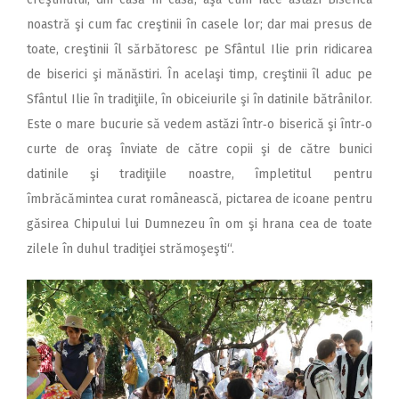
noastră şi cum fac creştinii în casele lor; dar mai presus de
toate, creştinii îl sărbătoresc pe Sfântul Ilie prin ridicarea
de biserici şi mănăstiri. În acelaşi timp, creştinii îl aduc pe
Sfântul Ilie în tradiţiile, în obiceiurile şi în datinile bătrânilor.
Este o mare bucurie să vedem astăzi într‑o biserică şi într‑o
curte de oraş înviate de către copii şi de către bunici
datinile şi tradiţiile noastre, împletitul pentru
îmbrăcămintea curat românească, pictarea de icoane pentru
găsirea Chipului lui Dumnezeu în om şi hrana cea de toate
zilele în duhul tradiţiei strămoşeşti“.