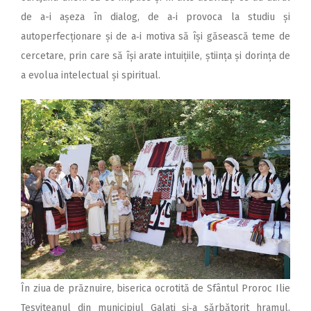
de a-i așeza în dialog, de a‑i provoca la studiu și
autoperfecționare și de a‑i motiva să își găsească teme de
cercetare, prin care să își arate intuițiile, știința și dorința de
a evolua intelectual și spiritual.
În ziua de prăznuire, biserica ocrotită de Sfântul Proroc Ilie
Tesviteanul din municipiul Galați și‑a sărbătorit hramul.