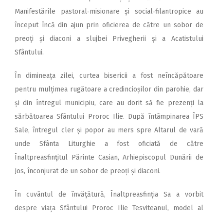
Manifestările pastoral‑misionare și social‑filantropice au
început încă din ajun prin oficierea de către un sobor de
preoți și diaconi a slujbei Privegherii și a Acatistului
Sfântului.
În dimineața zilei, curtea bisericii a fost neîncăpătoare
pentru mulțimea rugătoare a credincioșilor din parohie, dar
și din întregul municipiu, care au dorit să fie prezenți la
sărbătoarea Sfântului Proroc Ilie. După întâmpinarea ÎPS
Sale, întregul cler și popor au mers spre Altarul de vară
unde Sfânta Liturghie a fost oficiată de către
Înaltpreasfinţitul Părinte Casian, Arhiepis­copul Du­nării de
Jos, înconjurat de un sobor de preoți și diaconi.
În cuvântul de învăţătură, Înaltpreasfinția Sa a vorbit
despre viața Sfântului Proroc Ilie Tesviteanul, model al