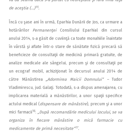
15
de aceştia (…)
.
Încă cu şase ani în urmă, Eparhia Dunării de Jos, ca urmare a
hotărârilor
Permanenţei
Consiliului Eparhial din cursul
anului 2014, s‑a găsit de cuviinţă ca toate monahiile înaintate
în vârstă şi aflate într‑o stare de sănătate fizică precară să
beneficieze de consultaţii de medicină primară gratuite, de
analize medicale ale sângelui, precum şi de consultaţii pe
un ecograf mobil, achiziţionat în decursul anului 2014 de
către Mănăstirea
,,Adormirea Maicii Domnului“ –
Tudor
Vladimirescu, jud. Galaţi. Totodată, s‑a dispus amenajarea, cu
implicarea materială a mănăstirilor, a unor spaţii specifice
actului medical (
dispensare de mănăstire
), precum şi a unor
16
mici farmacii
.
„După recomandărle medicului locului, se va
organiza în fiecare mănăstire o mică farmacie cu
17
medicamente de primă necesitate“
.