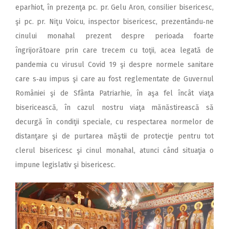
eparhiot, în prezenţa pc. pr. Gelu Aron, consilier bisericesc,
şi pc. pr. Niţu Voicu, inspector bisericesc, prezentându‑ne
cinului monahal prezent despre perioada foarte
îngrijorătoare prin care trecem cu toţii, acea legată de
pandemia cu virusul Covid 19 şi despre normele sanitare
care s‑au impus şi care au fost reglementate de Guvernul
României şi de Sfânta Patriarhie, în aşa fel încât viaţa
bisericească, în cazul nostru viaţa mănăstirească să
decurgă în condiţii speciale, cu respectarea normelor de
distanţare şi de purtarea măştii de protecţie pentru tot
clerul bisericesc şi cinul monahal, atunci când situaţia o
impune legislativ şi bisericesc.