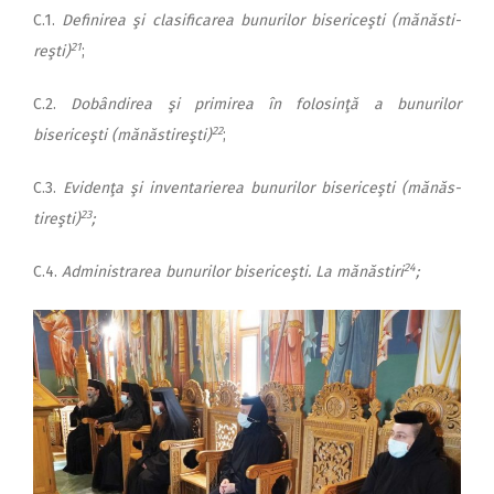
C.1.
Definirea şi clasificarea bunurilor bisericeşti (mănăsti­
21
reşti)
;
C.2.
Dobândirea şi primirea în folosinţă a bunurilor
22
bisericeşti (mănăstireşti)
;
C.3.
Evidenţa şi inventarierea bunurilor bisericeşti (mănăs­
23
tireşti)
;
24
C.4.
Administrarea bunurilor bisericeşti. La mănăstiri
;