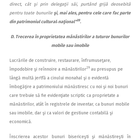
direct, cât şi prin delegaţii săi, purtând grijă deosebită
pentru toate bunurile
şi, mai ales, pentru cele care fac parte
28
din patrimoniul cultural‑naţional“
.
D. Trecerea în proprietatea mănăstirilor a tuturor bunurilor
mobile sau imobile
Lucrările de construire, restaurare, înfrumuseţare,
29
împodobire şi reînnoire a mănăstirilor
au presupus pe
lângă multă jertfă a cinului monahal şi o evidentă
îmbogăţire a patrimoniului mănăstiresc cu noi şi noi bunuri
care trebuie să fie evidenţiate scriptic ca proprietate a
mănăstirilor, atât în registrele de inventar, ca bunuri mobile
sau imobile, dar şi ca valori de gestiune contabilă şi
economică.
Înscrierea acestor bunuri bisericeşti şi mănăstireşti în