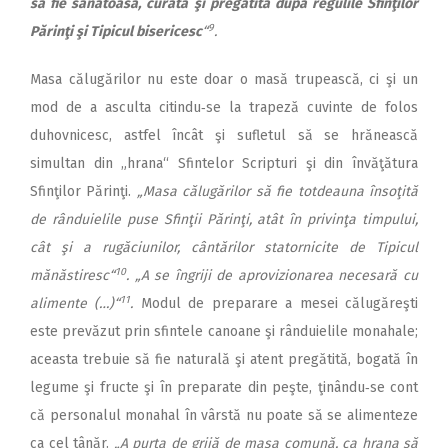
să fie sănătoasă, curată şi pregătită după regulile Sfinţilor
9
Părinţi şi Tipicul bisericesc
“
.
Masa călugărilor nu este doar o masă trupească, ci şi un
mod de a asculta citindu‑se la trapeză cuvinte de folos
duhovnicesc, astfel încât şi sufletul să se hrănească
simultan din „hrana“ Sfintelor Scripturi şi din învăţătura
Sfinţilor Părinţi.
„Masa călugărilor să fie totdeauna însoţită
de rânduielile puse Sfinţii Părinţi, atât în privinţa timpului,
cât şi a rugăciunilor, cântărilor statornicite de Tipicul
10
mănăstiresc“
. „A se îngriji de aprovizionarea necesară cu
11
alimente (…)“
.
Modul de preparare a mesei călugăreşti
este prevăzut prin sfintele canoane şi rânduielile monahale;
aceasta trebuie să fie naturală şi atent pregătită, bogată în
legume şi fructe şi în preparate din peşte, ţinându‑se cont
că personalul monahal în vârstă nu poate să se alimenteze
ca cel tânăr.
„A purta de grijă de masa comună, ca hrana să