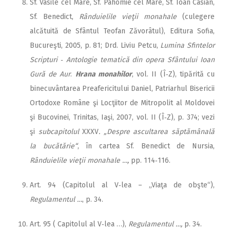
Sf. Vasile cel Mare, Sf. Pahomie cel Mare, Sf. Ioan Casian,
Sf. Benedict,
Rânduielile vieţii monahale
(culegere
alcătuită de Sfântul Teofan Zăvorâtul), Editura Sofia,
Bucureşti, 2005, p. 81; Drd. Liviu Petcu,
Lumina Sfintelor
Scripturi ‑ Antologie tematică din opera Sfântului Ioan
Gură de Aur
.
Hrana monahilor
, vol. II (Î‑Z), tipărită cu
binecuvântarea Preafericitului Daniel, Patriarhul Bisericii
Ortodoxe Române şi Locţiitor de Mitropolit al Moldovei
şi Bucovinei, Trinitas, Iaşi, 2007, vol. II (Î‑Z), p. 374; vezi
şi
subcapitolul
XXXV
. „Despre ascultarea săptămânală
la bucătărie“
, în cartea Sf. Benedict de Nursia,
Rânduielile vieţii monahale …,
pp. 114‑116.
Art. 94 (Capitolul al V‑lea – „Viaţa de obşte“),
Regulamentul …
, p. 34.
Art. 95 ( Capitolul al V‑lea …),
Regulamentul …,
p. 34.