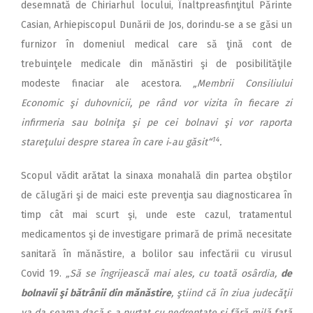
desemnată de Chiriarhul locului, Înaltpreasfinţitul Părinte
Casian, Arhiepiscopul Dunării de Jos, dorindu‑se a se găsi un
furnizor în domeniul medical care să ţină cont de
trebuinţele medicale din mănăstiri şi de posibilităţile
modeste finaciar ale acestora.
„Membrii Consiliului
Economic şi duhovnicii, pe rând vor vizita în fiecare zi
infirmeria sau bolniţa şi pe cei bolnavi şi vor raporta
14
stareţului despre starea în care i‑au găsit“
.
Scopul vădit arătat la sinaxa monahală din partea obştilor
de călugări şi de maici este prevenţia sau diagnosticarea în
timp cât mai scurt şi, unde este cazul, tratamentul
medicamentos şi de investigare primară de primă necesitate
sanitară în mănăstire, a bolilor sau infectării cu virusul
Covid 19.
„Să se îngrijească mai ales, cu toată osârdia,
de
bolnavii şi bătrânii din mănăstire
, ştiind că în ziua judecăţii
va da seama dacă s‑a purtat cu nedreptate şi fără milă faţă