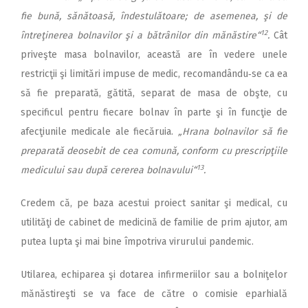
fie bună, sănătoasă, îndestulătoare; de asemenea, şi de
12
întreţinerea bolnavilor şi a bătrânilor din mănăstire“
.
Cât
priveşte masa bolnavilor, această are în vedere unele
restricţii şi limitări impuse de medic, recomandându‑se ca ea
să fie preparată, gătită, separat de masa de obşte, cu
specificul pentru fiecare bolnav în parte şi în funcţie de
afecţiunile medicale ale fiecăruia.
„Hrana bolnavilor să fie
preparată deosebit de cea comună, conform cu prescripţiile
13
medicului sau după cererea bolnavului“
.
Credem că, pe baza acestui proiect sanitar şi medical, cu
utilităţi de cabinet de medicină de familie de prim ajutor, am
putea lupta şi mai bine împotriva virurului pandemic.
Utilarea, echiparea şi dotarea infirmeriilor sau a bolniţelor
mănăstireşti se va face de către o comisie eparhială