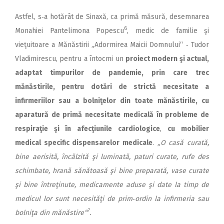
Astfel, s‑a hotărât de Sinaxă, ca primă măsură, desemnarea
6
Monahiei Pantelimona Popescu
, medic de familie şi
vieţuitoare a Mănăstirii „Adormirea Maicii Domnului“ ‑ Tudor
Vladimirescu, pentru a întocmi un
proiect modern şi actual,
adaptat timpurilor de pandemie, prin care trec
mănăstirile, pentru dotări de strictă necesitate a
infirmeriilor sau a bolniţelor din toate mănăstirile, cu
aparatură de primă necesitate medicală în probleme de
respiraţie şi în afecţiunile cardiologice
,
cu mobilier
medical specific dispensarelor medicale
.
„O casă curată,
bine aerisită, încălzită şi luminată, paturi curate, rufe des
schimbate, hrană sănătoasă şi bine preparată, vase curate
şi bine întreţinute, medicamente aduse şi date la timp de
medicul lor sunt necesităţi de prim
‑
ordin la infirmeria sau
7
bolniţa din mănăstire“
.