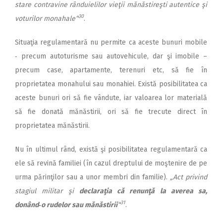
stare contravine rânduielilor vieţii mănăstireşti autentice şi
30
voturilor monahale“
.
Situaţia regulamentară nu per­­mite ca aceste bunuri mobile
‑ precum autoturisme sau autovehicule, dar şi imobile –
precum case, apartamente, terenuri etc, să fie în
proprietatea monahului sau monahiei. Există posibilitatea ca
aceste bunuri ori să fie vândute, iar valoarea lor materială
să fie donată mănăstirii, ori să fie trecute direct în
proprietatea mănăstirii.
Nu în ultimul rând, există şi posibilitatea regulamentară ca
ele să revină familiei (în cazul dreptului de moştenire de pe
urma părinţilor sau a unor membri din familie).
„Act privind
stagiul militar şi
declaraţia că renunţă la averea sa,
31
donând‑o rudelor sau mănăstirii
“
.