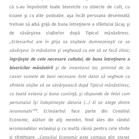
că s‑au împobobit toate bisericile cu obiecte de cult, cu
icoane şi cu alte podoabe, aşa încât persoana desemnată
trebuie să aibă grijă de buna întreţinere a sfântului lăcaş şi
de săvârşirea slujbelor după Tipicul mănăstiresc.
„Eclesiarhul are în grija sa slujbele dumnezeieşti ce se
săvârşesc în mănăstire şi veghează ca ele să se facă zilnic;
îngrijeşte de cele necesare cultului, de buna întreţinere a
bisericilor mănăstirii
şi de inventarul lor, primind de la
casier sumele de bani necesare. Este dator să vegheze ca
sfintele slujbe să se săvârşească după Tipicul mănăstiresc,
cu toată evlavia şi buna cuviinţă, şi răspunde de felul cum
personalul îşi îndeplineşte datoria (…) El se alege dintre
19
ieromonahi“
.
Eclesiarhul face parte din Consiliul
Economic, alături de alţi membri, fiind ales din rândul
ieromonahilor evlavioşi şi cu multă râvnă pentru cele sfinte
şi sfinţitoare.
„Consiliul Economic este compus din: stareţ,