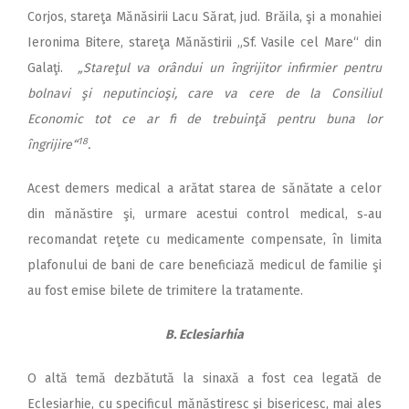
Corjos, stareţa Mănăsirii Lacu Sărat, jud. Brăila, şi a monahiei
Ieronima Bitere, stareţa Mănăstirii „Sf. Vasile cel Mare“ din
Galaţi.
„Stareţul va orândui un îngrijitor infirmier pentru
bolnavi şi neputincioşi, care va cere de la Consiliul
Economic tot ce ar fi de trebuinţă pentru buna lor
18
îngrijire“
.
Acest demers medical a arătat starea de sănătate a celor
din mănăstire şi, urmare acestui control medical, s‑au
recomandat reţete cu medicamente compensate, în limita
plafonului de bani de care beneficiază medicul de familie şi
au fost emise bilete de trimitere la tratamente.
B. Eclesiarhia
O altă temă dezbătută la sinaxă a fost cea legată de
Eclesiarhie, cu specificul mănăstiresc şi bisericesc, mai ales