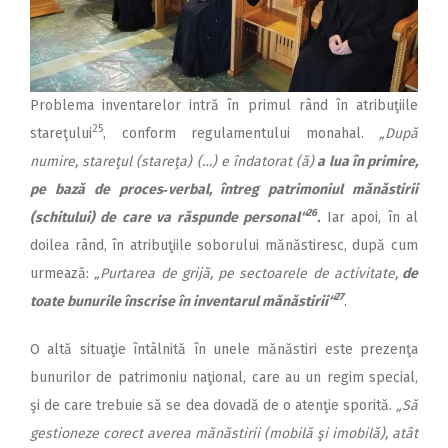
Problema inventarelor intră în primul rând în atribuţiile
25
stareţului
, conform regulamentului monahal.
„După
numire, stareţul (stareţa) (…) e îndatorat (ă)
a lua în primire,
pe bază de proces‑verbal, întreg patrimoniul mănăstirii
26
(schitului) de care va răspunde personal“
.
Iar apoi, în al
doilea rând, în atribuţiile soborului mănăstiresc, după cum
urmează:
„Purtarea de grijă, pe sectoarele de activitate,
de
27
toate bunurile înscrise în inventarul mănăstirii“
.
O altă situaţie întâlnită în unele mănăstiri este prezenţa
bunurilor de patrimoniu naţional, care au un regim special,
şi de care trebuie să se dea dovadă de o atenţie sporită.
„Să
gestioneze corect averea mănăstirii (mobilă şi imobilă), atât