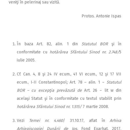
veniţi în pelerinaj sau vizită.
Protos. Antonie Ispas
În baza Art. 82, alin. 1 din
Statutul BOR
şi în
conformitate cu
hotărârea Sfântului Sinod nr. 2.748/
5
iulie 2005.
Cf. Can. 4, 8 şi 24 IV ecum., 41 VI ecum., 12 şi 17 VII
ecum., I‑II Constantinopol
;
Art. 78 – alin. 1 –
Statutul
BOR
– cu excepţia prevăzută de
Art. 26 – lit w din
acelaşi Statut şi în conformitate cu textul stabilit prin
hotărârea Sfântului Sinod nr. 1.515/
7 martie 2008.
Vezi
Temei nr. 4.460
/ 31.10.17, aflat în
Arhiva
Arhiepiscopiei Dunării de Jos
, Fond Exarhat, 2017,