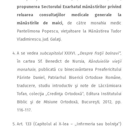
propunerea Sectorului Exarhatul mănăstirilor privind
reluarea consultaţiilor medicale generale la
mănăstirile de maici,
de către monahia medic
Pantelimona Popescu, vieţuitoare la Mănăstirea Tudor
Vladimirescu, jud. Galaţi.
A se vedea
subcapitolul
XXXVI.
„Despre fraţii bolnavi“
,
în cartea Sf. Benedict de Nursia,
Rânduielile vieţii
monahale
, publicată cu binecuvântarea Preafericitului
Părinte Daniel, Patriarhul Bisericii Ortodoxe Române,
traducere, studiu introductiv şi note de Lăcrămioara
Tofan, colecţia „Credinţa Ortodoxă“, Editura Institutului
Biblic şi de Misiune Ortodoxă, Bucureşti, 2012, pp.
116‑117.
Art. 133 (Capitolul al X‑lea – „Infirmeria sau bolniţa“)