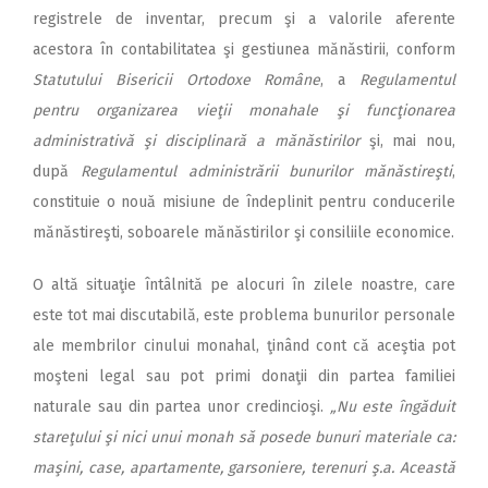
registrele de inventar, precum şi a valorile aferente
acestora în contabilitatea şi gestiunea mănăstirii, conform
Statutului
Bisericii Ortodoxe Române
, a
Regulamentul
pentru organizarea vieţii monahale şi funcţionarea
administrativă şi disciplinară a mănăstirilor
şi, mai nou,
după
Regulamentul administrării bunurilor mănăstireşti
,
constituie o nouă misiune de îndeplinit pentru conducerile
mănăstireşti, soboarele mănăstirilor şi consiliile economice.
O altă situaţie întâlnită pe alocuri în zilele noastre, care
este tot mai discutabilă, este problema bunurilor personale
ale membrilor cinului monahal, ţinând cont că aceştia pot
moşteni legal sau pot primi donaţii din partea familiei
naturale sau din partea unor credincioşi.
„Nu este îngăduit
stareţului şi nici unui monah să posede bunuri materiale ca:
maşini, case, apartamente, garsoniere, terenuri ş.a. Această