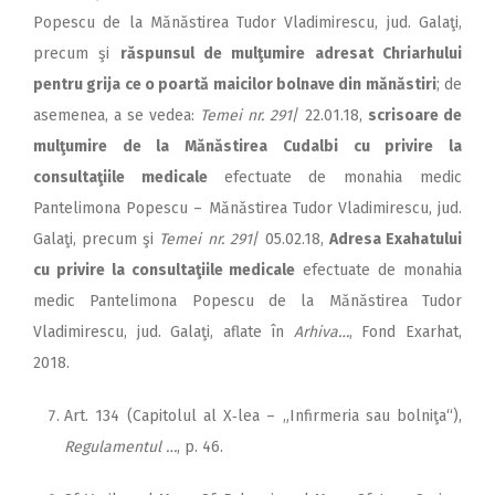
Popescu de la Mănăstirea Tudor Vladimirescu, jud. Galaţi,
precum şi
răspunsul de mulţumire adresat Chriarhului
pentru grija ce o poartă maicilor bolnave din mănăstiri
; de
asemenea, a se vedea:
Temei nr. 291
/ 22.01.18,
scrisoare de
mulţumire de la Mănăstirea Cudalbi cu privire la
consultaţiile medicale
efectuate de monahia medic
Pantelimona Popescu – Mănăstirea Tudor Vladimirescu, jud.
Galaţi, precum şi
Temei nr. 291
/ 05.02.18,
Adresa Exahatului
cu privire la consultaţiile medicale
efectuate de monahia
medic Pantelimona Popescu de la Mănăstirea Tudor
Vladimirescu, jud. Galaţi, aflate în
Arhiva…
, Fond Exarhat,
2018.
Art. 134 (Capitolul al X‑lea – „Infirmeria sau bolniţa“),
Regulamentul …
, p. 46.