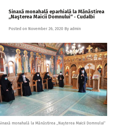
2018
Sinaxă monahală eparhială la Mănăstirea
2017
,,Naşterea Maicii Domnului“ ‑ Cudalbi
2016
Posted on
November 26, 2020
By
admin
2015
2014
2013
2012
2011
2010
2009
Sinaxă monahală la Mănăstirea „Nașterea Maicii Domnului“