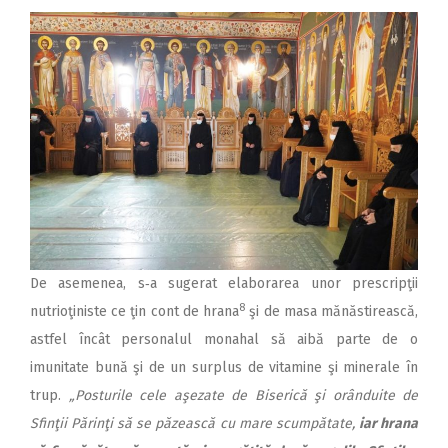
De asemenea, s‑a sugerat elaborarea unor prescripţii
8
nutrioţiniste ce ţin cont de hrana
şi de masa mănăstirească,
astfel încât personalul monahal să aibă parte de o
imunitate bună şi de un surplus de vitamine şi minerale în
trup.
„Posturile cele aşezate de Biserică şi orânduite de
Sfinţii Părinţi să se păzească cu mare scumpătate,
iar hrana