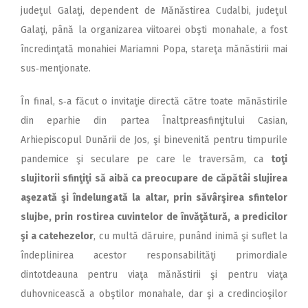
judeţul Galaţi, dependent de Mănăstirea Cudalbi, judeţul
Galaţi, până la organizarea viitoarei obşti monahale, a fost
încredinţată monahiei Mariamni Popa, stareţa mănăstirii mai
sus‑menţionate.
În final, s‑a făcut o invitaţie directă către toate mănăstirile
din eparhie din partea Înaltpreasfinţitului Casian,
Arhiepiscopul Dunării de Jos, şi binevenită pentru timpurile
pandemice şi seculare pe care le traversăm, ca
toţi
slujitorii sfinţiţi să aibă ca preocupare de căpătâi slujirea
aşezată şi îndelungată la altar, prin săvârşirea sfintelor
slujbe, prin rostirea cuvintelor de învăţătură, a predicilor
şi a catehezelor
, cu multă dăruire, punând inimă şi suflet la
îndeplinirea acestor responsabilităţi primordiale
dintotdeauna pentru viaţa mănăstirii şi pentru viaţa
duhovnicească a obştilor monahale, dar şi a credincioşilor