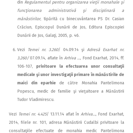
din
Regulamentul pentru organizarea vieţii monahale şi
funcţionarea administrativă şi disciplinară a
mănăstirilor
, tipărită cu binecuvântarea PS Dr. Casian
Crăciun, Episcopul Dunării de Jos, Editura Episcopiei
Dunării de Jos, Galaţi, 2005, p. 46.
Vezi
Temei nr.
3.260
/ 04.09.14 şi
Adresă Exarhat nr.
3.260/
07.09.14, aflate în
Arhiva …
, Fond Exarhat, 2014, ff.
106‑107,
privitoare la efectuarea unor consultaţii
medicale şi unor investigaţii primare în mănăstirile de
maici din eparhie
de către Monahia Pantelimona
Popescu, medic de familie şi vieţuitoare a Mănăstirii
Tudor Vladimirescu.
Vezi
Temei nr. 4.425
/ 13.11.14 aflat în
Arhiva…
, Fond Exarhat,
2014, filele nr. 101, adresa Mănăstirii Cudalbi privitoare la
consultaţiile efectuate de monahia medic Pantelimona