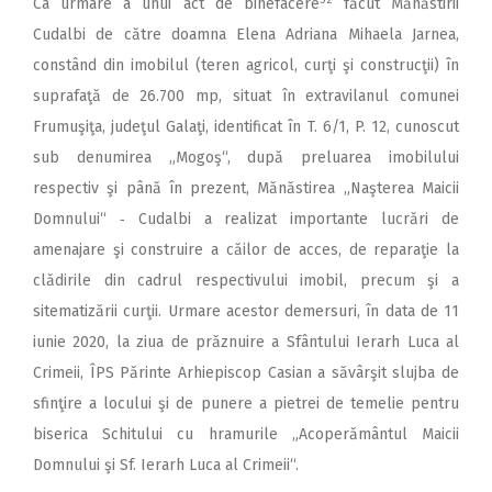
Ca urmare a unui act de binefacere
făcut Mănăstirii
Cudalbi de către doamna Elena Adriana Mihaela Jarnea,
constând din imobilul (teren agricol, curţi şi construcţii) în
suprafaţă de 26.700 mp, situat în extravilanul comunei
Frumuşiţa, judeţul Galaţi, identificat în T. 6/1, P. 12, cunoscut
sub denumirea „Mogoş“, după preluarea imobilului
respectiv şi până în prezent, Mănăstirea „Naşterea Maicii
Domnului“ ‑ Cudalbi a realizat importante lucrări de
amenajare şi construire a căilor de acces, de reparaţie la
clădirile din cadrul respectivului imobil, precum şi a
sitematizării curţii. Urmare acestor demersuri, în data de 11
iunie 2020, la ziua de prăznuire a Sfântului Ierarh Luca al
Crimeii, ÎPS Părinte Arhiepiscop Casian a săvârşit slujba de
sfinţire a locului şi de punere a pietrei de temelie pentru
biserica Schitului cu hramurile „Acoperământul Maicii
Domnului şi Sf. Ierarh Luca al Crimeii“.