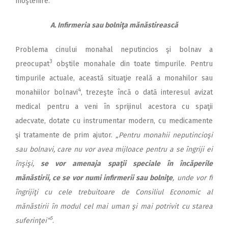
moştenire.
A. Infirmeria sau bolniţa mănăstirească
Problema cinului monahal neputincios şi bolnav a
3
preocupat
obştile monahale din toate timpurile. Pentru
timpurile actuale, această situaţie reală a monahilor sau
4
monahiilor bolnavi
, trezeşte încă o dată interesul avizat
medical pentru a veni în sprijinul acestora cu spaţii
adecvate, dotate cu instrumentar modern, cu medicamente
şi tratamente de prim ajutor.
„Pentru monahii neputincioşi
sau bolnavi, care nu vor avea mijloace pentru a se îngriji ei
înşişi,
se vor amenaja spaţii speciale în încăperile
mănăstirii, ce se vor numi infirmerii sau bolniţe
, unde vor fi
îngrijiţi cu cele trebuitoare de Consiliul Economic al
mănăstirii în modul cel mai uman şi mai potrivit cu starea
5
suferinţei“
.