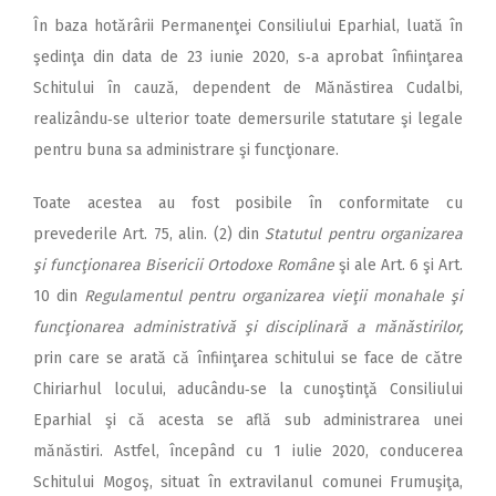
În baza hotărârii Permanenţei Consiliului Eparhial, luată în
şedinţa din data de 23 iunie 2020, s‑a aprobat înfiinţarea
Schitului în cauză, dependent de Mănăstirea Cudalbi,
realizându‑se ulterior toate demersurile statutare şi legale
pentru buna sa administrare şi funcţionare.
Toate acestea au fost posibile în conformitate cu
prevederile Art. 75, alin. (2) din
Statutul pentru organizarea
şi funcţionarea Bisericii Ortodoxe Române
şi ale Art. 6 şi Art.
10 din
Regulamentul pentru organizarea vieţii monahale şi
funcţionarea administrativă şi disciplinară a mănăstirilor,
prin care se arată că înfiinţarea schitului se face de către
Chiriarhul locului, aducându‑se la cunoştinţă Consiliului
Eparhial şi că acesta se află sub administrarea unei
mănăstiri. Astfel, începând cu 1 iulie 2020, conducerea
Schitului Mogoş, situat în extravilanul comunei Frumuşiţa,