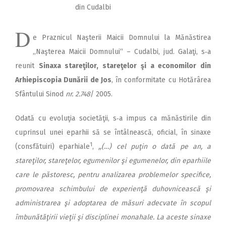
din Cudalbi
D
e Praznicul Naşte­rii Maicii Domnului la Mănăstirea
,,Naş­terea Maicii Domnului“ – Cudalbi, jud. Galaţi, s‑a
reunit
Sinaxa stareţilor, stareţelor şi a economilor din
Arhiepiscopia Dunării de Jos
, în conformitate cu Hotărârea
Sfântului Sinod
nr. 2.748
/ 2005.
Odată cu evoluţia societăţii, s‑a impus ca mănăstirile din
cuprinsul unei eparhii să se întâlnească, oficial, în sinaxe
1
(consfătuiri) eparhiale
,
,,(…) cel puţin o dată pe an, a
stareţilor, stareţelor, egumenilor şi egumenelor, din eparhiile
care le păstoresc, pentru analizarea problemelor specifice,
promovarea schimbului de experienţă duhovnicească şi
administrarea şi adoptarea de măsuri adecvate în scopul
îmbunătăţirii vieţii şi disciplinei monahale. La aceste sinaxe