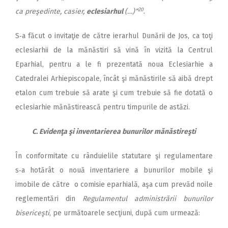
20
ca preşedinte, casier,
eclesiarhul
(…)“
.
S‑a făcut o invitaţie de către ierarhul Dunării de Jos, ca toţi
eclesiarhii de la mănăstiri să vină în vizită la Centrul
Eparhial, pentru a le fi prezentată noua Eclesiarhie a
Catedralei Arhiepiscopale, încât şi mănăstirile să aibă drept
etalon cum trebuie să arate şi cum trebuie să fie dotată o
eclesiarhie mănăstirească pentru timpurile de astăzi.
C. Evidenţa şi inventarierea bunurilor mănăstireşti
În conformitate cu rânduielile statutare şi regulamentare
s‑a hotărât o nouă inventariere a bunurilor mobile şi
imobile de către o comisie eparhială, aşa cum prevăd noile
reglementări din
Regulamentul administrării bunurilor
bisericeşti
, pe următoarele secţiuni, după cum urmează: