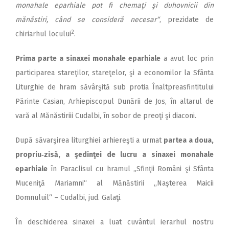
monahale eparhiale pot fi chemaţi şi duhovnicii din
mănăstiri, când se consideră necesar“
, prezidate de
2
chiriarhul locului
.
Prima parte a sinaxei monahale eparhiale
a avut loc prin
participarea stareţilor, stareţelor, şi a economilor la Sfânta
Liturghie de hram săvârşită sub protia Înaltpreasfintitului
Părinte Casian, Arhiepiscopul Dunării de Jos, în altarul de
vară al Mănăstiriii Cudalbi, în sobor de preoţi şi diaconi.
După săvarşirea liturghiei arhiereşti a urmat
partea a doua,
propriu‑zisă, a şedinţei de lucru a sinaxei monahale
eparhiale
în Paraclisul cu hramul „Sfinţii Români şi Sfânta
Muceniţă Mariamni“ al Mănăstirii ,,Naşterea Maicii
Domnuluil“ – Cudalbi, jud. Galaţi.
În deschiderea sinaxei a luat cuvântul ierarhul nostru