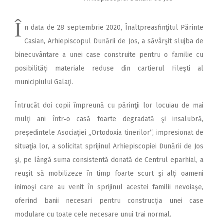
Î
n data de 28 septembrie 2020, Înaltpreasfinţitul Părinte
Casian, Arhiepiscopul Dunării de Jos, a săvârşit slujba de
binecuvântare a unei case construite pentru o familie cu
posibilităţi materiale reduse din cartierul Fileşti al
municipiului Galaţi.
Întrucât doi copii împreună cu părinţii lor locuiau de mai
mulţi ani într‑o casă foarte degradată şi insalubră,
preşedintele Asociaţiei „Ortodoxia tinerilor“, impresionat de
situaţia lor, a solicitat sprijinul Arhiepiscopiei Dunării de Jos
şi, pe lângă suma consistentă donată de Centrul eparhial, a
reuşit să mobilizeze în timp foarte scurt şi alţi oameni
inimoşi care au venit în sprijinul acestei familii nevoiaşe,
oferind banii necesari pentru construcţia unei case
modulare cu toate cele necesare unui trai normal.