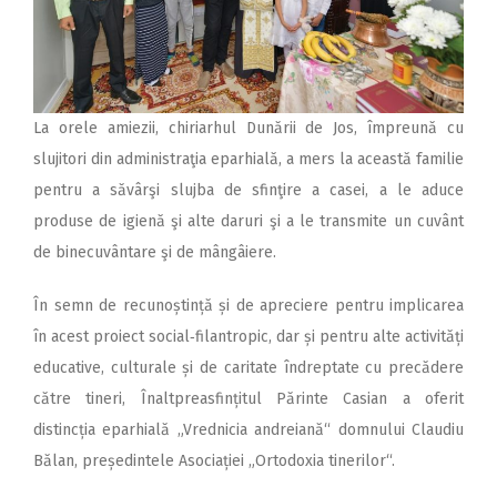
La orele amiezii, chiriarhul Dunării de Jos, împreună cu
slujitori din administraţia eparhială, a mers la această familie
pentru a săvârşi slujba de sfinţire a casei, a le aduce
produse de igienă şi alte daruri şi a le transmite un cuvânt
de binecuvântare şi de mângâiere.
În semn de recunoștință și de apreciere pentru implicarea
în acest proiect social‑filantropic, dar și pentru alte activități
educative, culturale și de caritate îndreptate cu precădere
către tineri, Înaltpreasfințitul Părinte Casian a oferit
distincția eparhială „Vrednicia andreiană“ domnului Claudiu
Bălan, președintele Asociației „Ortodoxia tinerilor“.