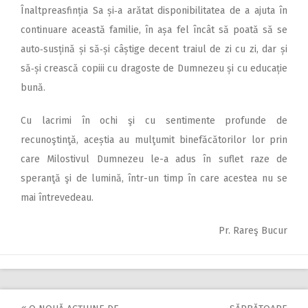
Înaltpreasfinția Sa și‑a arătat disponibilitatea de a ajuta în
continuare această familie, în așa fel încât să poată să se
auto‑susțină și să‑și câștige decent traiul de zi cu zi, dar și
să‑și crească copiii cu dragoste de Dumnezeu și cu educație
bună.
Cu lacrimi în ochi şi cu sentimente profunde de
recunoştinţă, aceștia au mulţumit binefăcătorilor lor prin
care Milostivul Dumnezeu le-a adus în suflet raze de
speranţă şi de lumină, într-un timp în care acestea nu se
mai întrevedeau.
Pr. Rareş Bucur