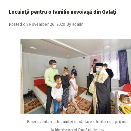
2018
Locuinţă pentru o familie nevoiaşă din Galaţi
2017
Posted on
November 26, 2020
By
admin
2016
2015
2014
2013
2012
2011
2010
2009
Binecuvântarea locuinței modulare oferite cu sprijinul
Arhiepiscopiei Dunării de Jos