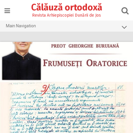
Skip
Călăuză ortodoxă
to
content
Revista Arhiepiscopiei Dunării de Jos
Main Navigation
Prima pagină
2026
2025
2024
2023
2022
2021
2020
2019