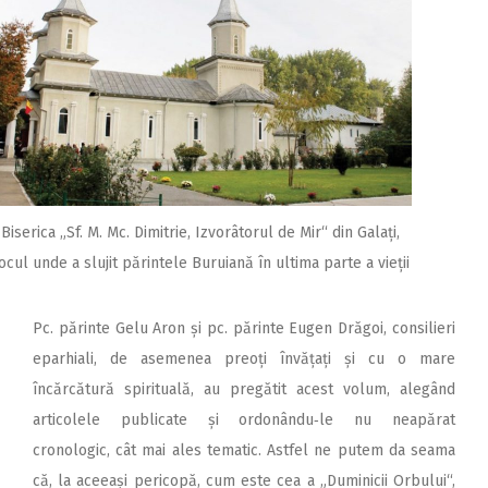
Biserica „Sf. M. Mc. Dimitrie, Izvorâtorul de Mir“ din Galați,
ocul unde a slujit părintele Buruiană în ultima parte a vieții
Pc. părinte Gelu Aron și pc. părinte Eugen Drăgoi, consilieri
eparhiali, de asemenea preoți învățați și cu o mare
încărcătură spirituală, au pregătit acest volum, alegând
articolele publicate și ordonându‑le nu neapărat
cronologic, cât mai ales tematic. Astfel ne putem da seama
că, la aceeași pericopă, cum este cea a „Duminicii Orbului“,