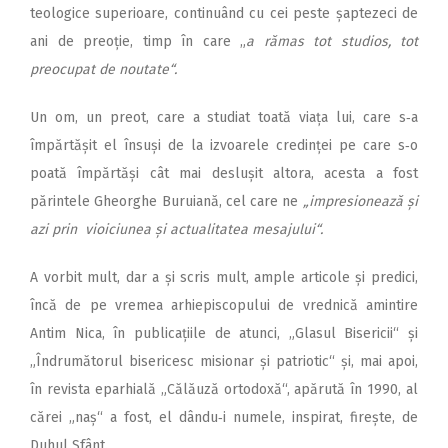
teologice superioare, continuând cu cei peste șaptezeci de
ani de preoție, timp în care „
a rămas tot studios, tot
preocupat de noutate“.
Un om, un preot, care a studiat toată viața lui, care s‑a
împărtășit el însuși de la izvoarele credinței pe care s‑o
poată împărtăși cât mai deslușit altora, acesta a fost
părintele Gheorghe Buruiană, cel care ne
„impresionează și
azi prin vioiciunea și actualitatea mesajului“.
A vorbit mult, dar a și scris mult, ample articole și predici,
încă de pe vremea arhiepiscopului de vrednică amintire
Antim Nica, în publicațiile de atunci, „Glasul Bisericii“ și
„Îndrumătorul bisericesc misionar și patriotic“ și, mai apoi,
în revista eparhială „Călăuză ortodoxă“, apărută în 1990, al
cărei „naș“ a fost, el dându‑i numele, inspirat, firește, de
Duhul Sfânt.