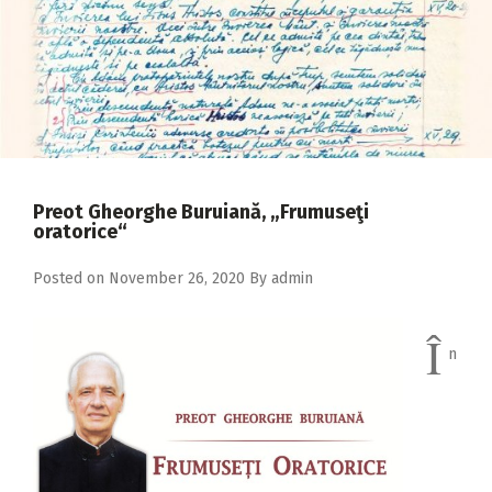
2018
2017
2016
2015
2014
Preot Gheorghe Buruiană, „Frumuseţi
2013
oratorice“
2012
Posted on
November 26, 2020
By
admin
2011
2010
Î
n
2009