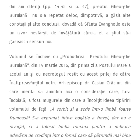
din ani diferiți (pp. 44‑45 și p. 47), preotul Gheorghe
Buruiană nu s‑a repetat deloc, dimpotrivă, a găsit alte
conotații și alte concluzii, dovadă că Sfânta Evanghelie este
un izvor nesfârșit de învățătură căruia el a știut să‑i
găsească sensuri noi.
Volumul se încheie cu „Prohodirea Preotului Gheorghe
Buruiană“, din 14 martie 2016, din prima zi a Postului Mare a
acelui an și cu necrologul rostit cu acest prilej de către
Înaltpreasfințitul notru Arhiepiscop dr. Casian Crăciun, din
care merită să amintim aici o considerație care, fără
îndoială, a fost mugurele din care a încolțit ideea tipăririi
volumului de față:
„A vorbit și a scris într‑o limbă foarte
frumoasă! S‑a exprimat într‑o bogăție a frazei, dar nu a
divagat, ci a folosit limba română pentru a îmbrăca
adevărul de credință într‑o formă care să pătrundă mai bine