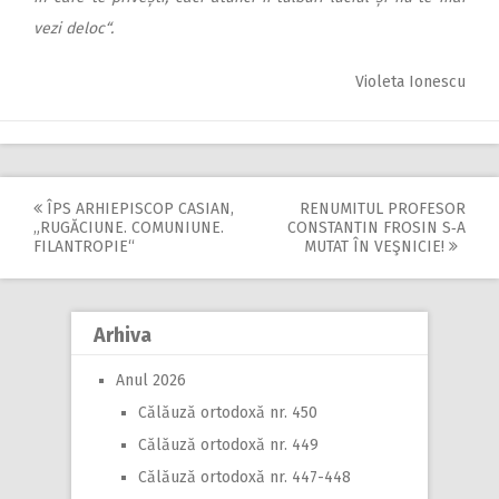
vezi deloc“.
Violeta Ionescu
ÎPS ARHIEPISCOP CASIAN,
RENUMITUL PROFESOR
Post
„RUGĂCIUNE. COMUNIUNE.
CONSTANTIN FROSIN S‑A
FILANTROPIE“
MUTAT ÎN VEŞNICIE!
navigation
Arhiva
Anul 2026
Călăuză ortodoxă nr. 450
Călăuză ortodoxă nr. 449
Călăuză ortodoxă nr. 447-448