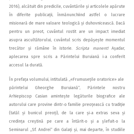
2016), alcătuit din predicile, cuvântările și articolele apărute
în diferite publicații, înmănunchiind astfel o lucrare
misionară de mare valoare teologică și duhovnicească. Dacă
pentru un preot, cuvântul rostit are un impact imediat
asupra ascultătorului, cuvântul scris depășește momentul
trecător și rămâne în istorie.
Scripta manent!
Așadar,
aplecarea spre scris a Părintelui Buruiană i‑a conferit
accesul la durată.
În prefața volumului, intitulată „«Frumusețile oratorice» ale
părintelui Gheorghe Buruiană“, Părintele nostru
Arhiepiscop Casian amintește legăturile biografice ale
autorului care provine dintr‑o familie preoțească cu tradiție
(tatăl și bunicul preoți), de la care și‑a extras seva și
credința creștină pe care a întărit‑o și a șlefuit‑o la
Seminarul „Sf. Andrei“ din Galați și, mai departe, în studiile