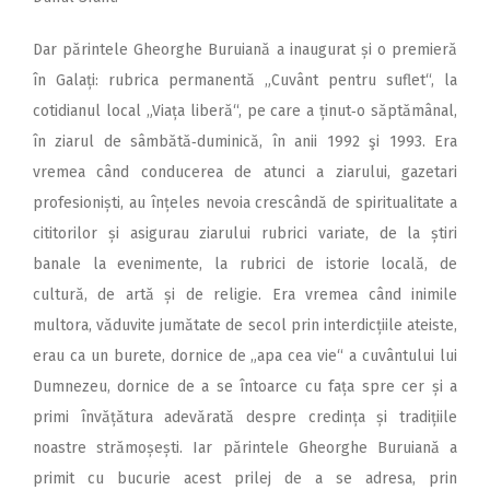
Dar părintele Gheorghe Buruiană a inaugurat și o premieră
în Galați: rubrica permanentă „Cuvânt pentru suflet“, la
cotidianul local „Viața liberă“, pe care a ținut‑o săptămânal,
în ziarul de sâmbătă‑duminică, în anii 1992 şi 1993. Era
vremea când conducerea de atunci a ziarului, gazetari
profesioniști, au înțeles nevoia crescândă de spiritualitate a
cititorilor și asigurau ziarului rubrici variate, de la știri
banale la evenimente, la rubrici de istorie locală, de
cultură, de artă și de religie. Era vremea când inimile
multora, văduvite jumătate de secol prin interdicțiile ateiste,
erau ca un burete, dornice de „apa cea vie“ a cuvântului lui
Dumnezeu, dornice de a se întoarce cu fața spre cer și a
primi învățătura adevărată despre credința și tradițiile
noastre strămoșești. Iar părintele Gheorghe Buruiană a
primit cu bucurie acest prilej de a se adresa, prin