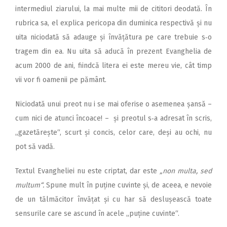
intermediul ziarului, la mai multe mii de cititori deodată. În
rubrica sa, el explica pericopa din duminica respectivă și nu
uita niciodată să adauge și învățătura pe care trebuie s‑o
tragem din ea. Nu uita să aducă în prezent Evanghelia de
acum 2000 de ani, fiindcă litera ei este mereu vie, cât timp
vii vor fi oamenii pe pământ.
Niciodată unui preot nu i se mai oferise o asemenea șansă –
cum nici de atunci încoace! – și preotul s‑a adresat în scris,
„gazetărește“, scurt și concis, celor care, deși au ochi, nu
pot să vadă.
Textul Evangheliei nu este criptat, dar este
„non multa, sed
multum“.
Spune mult în puține cuvinte și, de aceea, e nevoie
de un tălmăcitor învățat și cu har să deslușească toate
sensurile care se ascund în acele „puține cuvinte“.