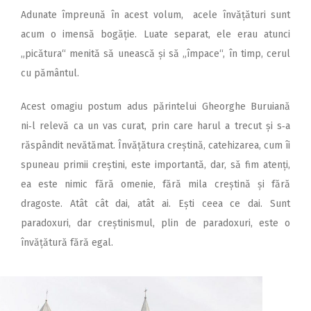
Adunate împreună în acest volum, acele învățături sunt
acum o imensă bogăție. Luate separat, ele erau atunci
„picătura“ menită să unească și să „împace“, în timp, cerul
cu pă­mântul.
Acest omagiu postum adus părintelui Gheorghe Buruiană
ni‑l relevă ca un vas curat, prin care harul a trecut și s‑a
răspândit nevătămat. Învățătura creștină, catehizarea, cum îi
spuneau primii creștini, este importantă, dar, să fim atenți,
ea este nimic fără omenie, fără mila creștină și fără
dragoste. Atât cât dai, atât ai. Ești ceea ce dai. Sunt
paradoxuri, dar creștinismul, plin de paradoxuri, este o
învățătură fără egal.