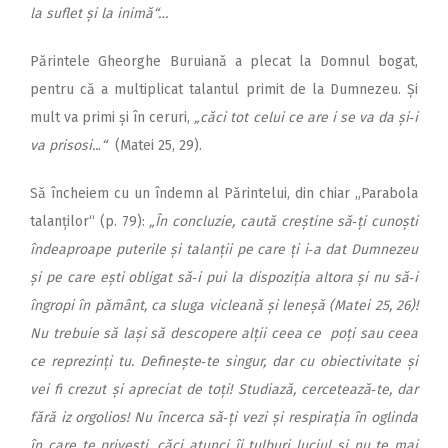
la suflet și la inimă“…
Părintele Gheorghe Buruiană a plecat la Domnul bogat,
pentru că a multiplicat talantul primit de la Dumnezeu. Și
mult va primi și în ceruri,
„căci tot celui ce are i se va da și‑i
va prisosi..
.
“
(Matei 25, 29).
Să încheiem cu un îndemn al Părintelui, din chiar „Parabola
talanților“ (p. 79):
„În concluzie, caută creștine să‑ți cunoști
îndeaproape puterile și talanții pe care ți i‑a dat Dumnezeu
și pe care ești obligat să‑i pui la dispoziția altora și nu să‑i
îngropi în pământ, ca sluga vicleană și leneșă (Matei 25, 26)!
Nu trebuie să lași să descopere alții ceea ce poți sau ceea
ce reprezinți tu. Definește‑te singur, dar cu obiectivitate și
vei fi crezut și apreciat de toți! Studiază, cercetează‑te, dar
fără iz orgolios! Nu încerca să‑ți vezi și respirația în oglinda
în care te privești, căci atunci îi tulburi luciul și nu te mai