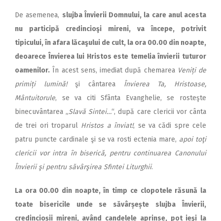
De asemenea,
slujba Învierii Domnului, la care anul acesta
nu participă credincioşi mireni, va începe, potrivit
tipicului, în afara lăcaşului de cult, la ora 00.00 din noapte,
deoarece Învierea lui Hristos este temelia învierii tuturor
oamenilor.
În acest sens, imediat după chemarea
Veniți de
primiți lumină!
şi cântarea
Învierea Ta, Hristoase,
Mântuitorule
, se va citi Sfânta Evanghelie, se rosteşte
binecuvântarea „
Slavă Sintei…
“, după care clericii vor cânta
de trei ori troparul
Hristos a înviat!
, se va cădi spre cele
patru puncte cardinale şi se va rosti ectenia mare,
apoi toţi
clericii vor intra în biserică, pentru continuarea Canonului
Învierii şi pentru săvârşirea Sfintei Liturghii
.
La ora 00.00 din noapte, în timp ce clopotele răsună la
toate bisericile unde se săvârșește slujba Învierii,
credincioșii mireni, având candelele aprinse, pot ieşi la