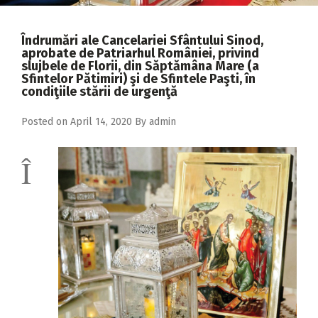
2018
2017
Îndrumări ale Cancelariei Sfântului Sinod,
aprobate de Patriarhul României, privind
2016
slujbele de Florii, din Săptămâna Mare (a
Sfintelor Pătimiri) şi de Sfintele Paşti, în
2015
condiţiile stării de urgenţă
2014
Posted on
April 14, 2020
By
admin
2013
Î
2012
2011
2010
2009