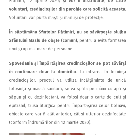
Floriilor, 12 aprilie 2020)
și vor fi distribuite, de către
voluntari, credincioșilor din parohie care solicită aceasta
.
Voluntarii vor purta măşti şi mănuşi de protecţie.
În săptămâna Sfintelor Pătimiri, nu se săvârșește slujba
Sfântului Maslu de obşte (comun)
, pentru a evita formarea
unui grup mai mare de per­soane.
Spovedania şi împărtășirea credincioşilor se pot săvârşi
în continuare doar la domiciliu
. La intrarea în locuinţa
credincioşilor, preotul va utiliza încălţăminte de unică
folosinţă şi mască sanitară, se va spăla pe mâini cu apă şi
săpun şi cu dezinfectant, va folosi doar o carte de cult şi
epitrahil, trusa liturgică pentru împărtăşirea celor bolnavi,
obiecte care vor fi atât anterior, cât și ulterior dezinfectate
(conform îndrumărilor din 12 martie 2020).