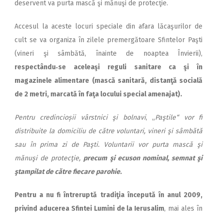
deservent va purta mască şi mănuşi de protecţie.
Accesul la aceste locuri speciale din afara lăcaşurilor de
cult se va organiza în zilele premergătoare Sfintelor Paşti
(vineri şi sâmbătă, înainte de noaptea Învierii),
respectându‑se aceleaşi reguli sanitare ca şi în
magazinele alimentare (mască sanitară, distanţă socială
de 2 metri, marcată în faţa locului special amenajat).
Pentru
credincioșii vârstnici şi bolnavi
, „
Paştile“ vor fi
distribuite la domiciliu de către voluntari, vineri şi sâmbătă
sau în prima zi de Paşti. Voluntarii vor purta mască şi
mănuşi de protecţie,
precum şi ecuson nominal, semnat şi
ştampilat de către fiecare parohie.
Pentru a nu fi întreruptă tradiţia începută în anul 2009,
privind aducerea Sfintei Lumini de la Ierusalim
, mai ales în