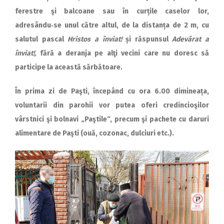
ferestre şi balcoane sau în curțile caselor lor,
adresându‑se unul către altul, de la distanța de 2 m, cu
salutul pascal
Hristos a înviat!
și răspunsul
Adevărat a
înviat!,
fără a deranja pe alţi vecini care nu doresc să
participe la această sărbătoare.
În prima zi de Paşti, începând cu ora 6.00 di­mi­neața,
voluntarii din parohii vor putea oferi credincioşilor
vârstnici şi bolnavi „Paştile“, precum şi pachete cu daruri
alimentare de Paşti (ouă, cozonac, dulciuri etc.).