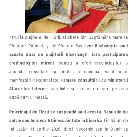
ntrucât slujbele de Florii, slujbele din Săptămâna Mare (a
Sfintelor Pătimiri) şi de Sfintele Paşti
vor fi săvârşite anul
acesta doar de slujitorii bisericeşti, fără participarea
credincioşilor mireni
, pentru a oferi credincioşilor o
anumită consolare şi pentru a diminua riscul unor
manifestări necontrolate,
urmare consultării cu Ministerul
Afacerilor Interne
, parohiile şi mănăstirile vor proceda
după cum ur­­mează:
Pelerinajul de Florii se suspendă anul acesta. Ramurile de
salcie sau finic vor fi binecuvântate în biserică
(în Sâmbăta
lui Lazăr, 11 aprilie 2020, după Vecernie sau în Duminica