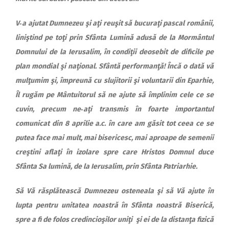
V‑a ajutat Dumnezeu şi aţi reuşit să bucuraţi pascal românii,
liniştind pe toţi prin Sfânta Lumină adusă de la Mormântul
Domnului de la Ierusalim, în condiţii deosebit de dificile pe
plan mondial şi naţional. Sfântă performanţă! Încă o dată vă
mulţumim şi, împreună cu slujitorii şi voluntarii din Eparhie,
Îl rugăm pe Mântuitorul să ne ajute să împlinim cele ce se
cuvin, precum ne‑aţi transmis în foarte importantul
comunicat din 8 aprilie a.c. în care am găsit tot ceea ce se
putea face mai mult, mai bisericesc, mai aproape de semenii
creştini aflaţi în izolare spre care Hristos Domnul duce
Sfânta Sa lumină, de la Ierusalim, prin Sfânta Patriarhie.
Să Vă răsplătească Dumnezeu osteneala şi să Vă ajute în
lupta pentru unitatea noastră în Sfânta noastră Biserică,
spre a fi de folos credincioşilor uniţi şi ei de la distanţa fizică