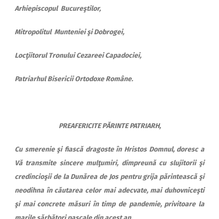
Arhiepiscopul Bucureştilor,
Mitropolitul Munteniei şi Dobrogei,
Locţiitorul Tronului Cezareei Capadociei,
Patriarhul Bisericii Ortodoxe Române.
PREAFERICITE PĂRINTE PATRIARH,
Cu smerenie şi fiască dragoste în Hristos Domnul, doresc a
Vă transmite sincere mulţumiri, dimpreună cu slujitorii şi
credincioşii de la Dunărea de Jos pentru grija părintească şi
neodihna în căutarea celor mai adecvate, mai duhovniceşti
şi mai concrete măsuri în timp de pandemie, privitoare la
marile sărbători pascale din acest an.