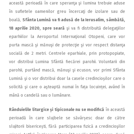
această perioadă în care speranţa şi lumina trebuie aduse
în sufletele oamenilor greu încercaţi de izolare sau de
boală,
Sfânta Lumină va fi adusă de la Ierusalim, sâmbătă,
18 aprilie 2020, spre seară
şi va fi distribuită delegaţiilor
eparhiilor la Aeroportul Internaţional Otopeni, care vor
purta mască şi mănuşi de protecţie şi vor respect distanţa
socială de 2 metri. Centrele eparhiale, prin protopopiate,
vor distribui Lumina Sfântă fiecărei parohii. Voluntarii din
parohii, purtând mască, mănuşi şi ecuson, vor primi Sfânta
Lumină şi o vor distribui doar la casele credincioșilor care o
solicită şi care o aşteaptă numai în fața locuinței, având în
mână o candelă sau o lumânare.
Rânduielile liturgice și tipiconale nu se modifică
în această
perioadă în care slujbele se săvârșesc doar de către
slujitorii bisericești, fără participarea fizică a credincioşilor