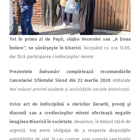
Tot în prima zi de Paşti, slujba Vecerniei sau „A Doua
Înviere“, se săvârşeşte în biserici
, începând cu ora 12.00,
dar fără participarea credincioşilor mireni.
Prezentele
Îndrumări
completează recomandările
Cancelariei Sfântului Sinod din 22 martie 2020
in­titulate
Noi măsuri privind slujbele și activitățile sociale bisericești.
Orice act de indisciplină a clericilor (ierarhi, preoţi şi
diaconi) sau a credincioşilor mireni afectează negativ
imaginea Bisericii în societate
, deoarece, în timpul stării de
urgență, toţi avem obligaţia de a respecta dispoziţiile
autorităţilor de stat, în caz contrar, vom suporta sancţiunile