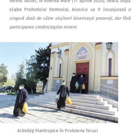
mireni. Astfel, în Vinerea Mare (17 aprilie 2020), seara, după
slujba Prohodului Domnului,
biserica va fi înconjurată o
singură dată de către slujitorii bisericești prezenți, dar fără
participarea credincioşilor mireni
.
Activităţi filantropice în Protoieria Tecuci