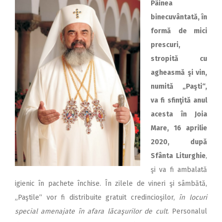
Pâinea
binecuvântată, în
formă de mici
prescuri,
stropită cu
agheasmă şi vin,
numită „Paşti“,
va fi sfinţită anul
acesta în Joia
Mare, 16 aprilie
2020, după
Sfânta Liturghie
,
şi va fi ambalată
igienic în pachete închise. În zilele de vineri şi sâmbătă,
„Paştile“ vor fi distribuite gratuit credincioşilor,
în locuri
special
amenajate în afara lăcaşurilor de cult
. Personalul