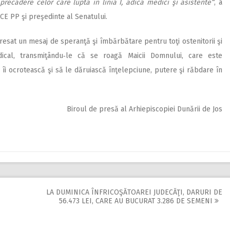
recădere celor care luptă în linia I, adică medici şi asistente“
, a
 CE PP şi preşedinte al Senatului.
dresat un mesaj de speranţă şi îmbărbătare pentru toţi ostenitorii şi
ical, transmiţându‑le că se roagă Maicii Domnului, care este
ă îi ocrotească şi să le dăruiască înţelepciune, putere şi răbdare în
Biroul de presă al Arhiepiscopiei Dunării de Jos
LA DUMINICA ÎNFRICOŞĂTOAREI JUDECĂŢI, DARURI DE
56.473 LEI, CARE AU BUCURAT 3.286 DE SEMENI