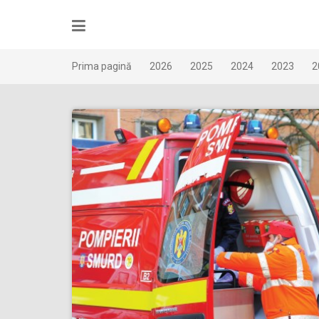
Skip
to
content
Prima pagină
2026
2025
2024
2023
2