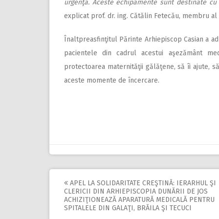
urgenţă. Aceste echipamente sunt destinate cu p
explicat prof. dr. ing. Cătălin Fetecău, membru al
Înaltpreasfinţitul Părinte Arhiepiscop Casian a a
pacientele din cadrul acestui aşezământ med
protectoarea maternităţii gălăţene, să îi ajute, s
aceste momente de încercare.
APEL LA SOLIDARITATE CREŞTINĂ: IERARHUL ŞI
Post
CLERICII DIN ARHIEPISCOPIA DUNĂRII DE JOS
ACHIZIŢIONEAZĂ APARATURĂ MEDICALĂ PENTRU
navigation
SPITALELE DIN GALAŢI, BRĂILA ŞI TECUCI